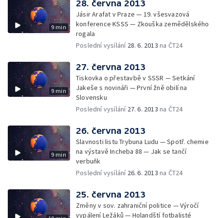
28. června 2013
Jásir Arafat v Praze — 19. všesvazová
konference KSSS — Zkouška zemědělského
9 min
rogala
Poslední vysílání
28. 6. 2013
na ČT24
27. června 2013
Tiskovka o přestavbě v SSSR — Setkání
Jakeše s novináři — První žně obilí na
9 min
Slovensku
Poslední vysílání
27. 6. 2013
na ČT24
26. června 2013
Slavnosti listu Trybuna Ludu — Spotř. chemie
na výstavě Incheba 88 — Jak se tančí
9 min
verbuňk
Poslední vysílání
26. 6. 2013
na ČT24
25. června 2013
Změny v sov. zahraniční politice — Výročí
vypálení Ležáků — Holandští fotbalisté