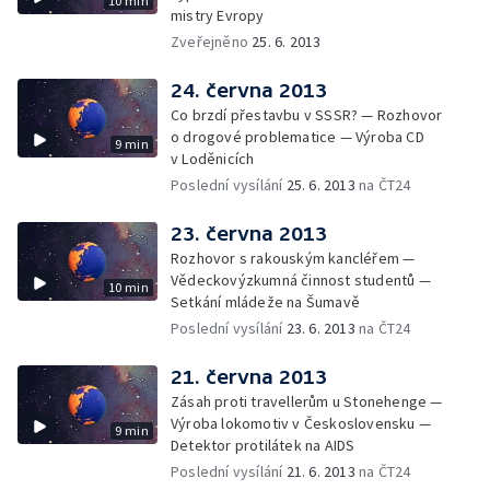
10 min
mistry Evropy
Zveřejněno
25. 6. 2013
24. června 2013
Co brzdí přestavbu v SSSR? — Rozhovor
o drogové problematice — Výroba CD
9 min
v Loděnicích
Poslední vysílání
25. 6. 2013
na ČT24
23. června 2013
Rozhovor s rakouským kancléřem —
Vědeckovýzkumná činnost studentů —
10 min
Setkání mládeže na Šumavě
Poslední vysílání
23. 6. 2013
na ČT24
21. června 2013
Zásah proti travellerům u Stonehenge —
Výroba lokomotiv v Československu —
9 min
Detektor protilátek na AIDS
Poslední vysílání
21. 6. 2013
na ČT24