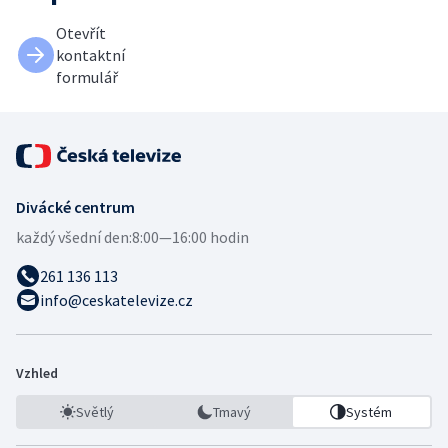
Otevřít
kontaktní
formulář
Divácké centrum
každý všední den:
8:00—16:00 hodin
261 136 113
info@ceskatelevize.cz
Vzhled
Světlý
Tmavý
Systém