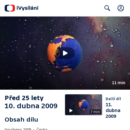
C
Search
11 min
Před 25 lety
Další díl
10. dubna 2009
11.
dubna
7 min
2009
Obsah dílu
Vyrobeno
2009
•
Česko