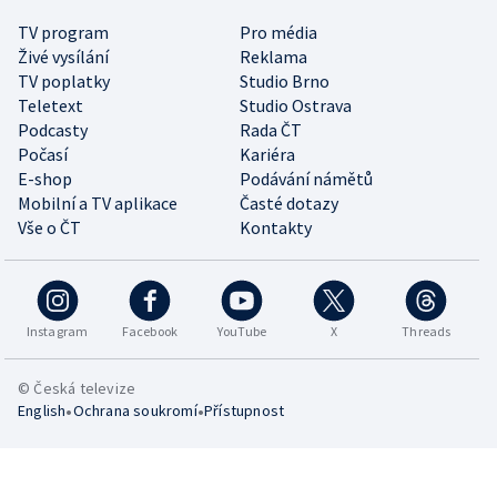
TV program
Pro média
Živé vysílání
Reklama
TV poplatky
Studio Brno
Teletext
Studio Ostrava
Podcasty
Rada ČT
Počasí
Kariéra
E-shop
Podávání námětů
Mobilní a TV aplikace
Časté dotazy
Vše o ČT
Kontakty
Instagram
Facebook
YouTube
X
Threads
© Česká televize
•
•
English
Ochrana soukromí
Přístupnost