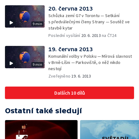
20. června 2013
Schůzka zemí G7 v Torontu — Setkání
s předválečnými členy Strany — Soutěž ve
9 min
stavbě kytar
Poslední vysílání
20. 6. 2013
na ČT24
19. června 2013
Komunální volby v Polsku — Mírová slavnost
v Brně-Líšni — Parkoviště, o něž nikdo
9 min
nestojí
Zveřejněno
19. 6. 2013
Dalších 10 dílů
Ostatní také sledují