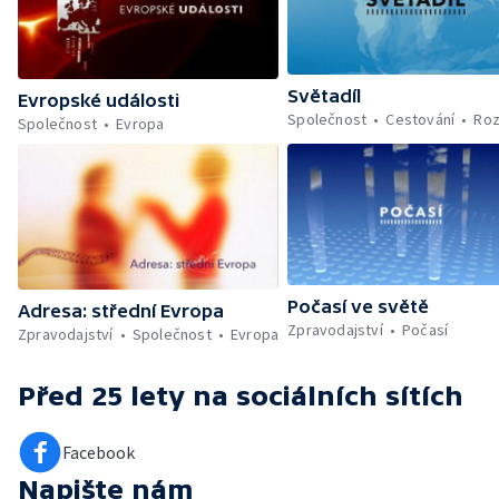
Světadíl
Evropské události
Společnost
Cestování
Roz
Společnost
Evropa
Počasí ve světě
Adresa: střední Evropa
Zpravodajství
Počasí
Zpravodajství
Společnost
Evropa
Před 25 lety
na sociálních sítích
Facebook
Napište nám