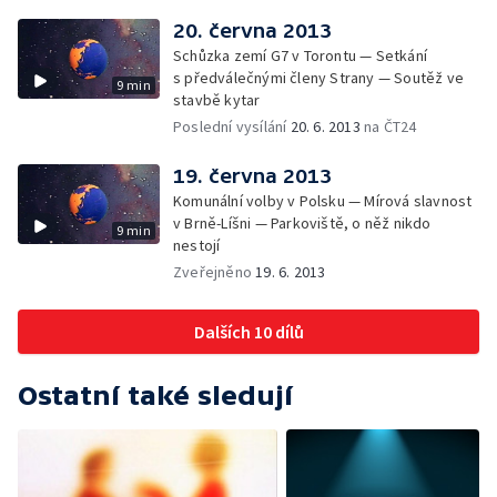
20. června 2013
Schůzka zemí G7 v Torontu — Setkání
s předválečnými členy Strany — Soutěž ve
9 min
stavbě kytar
Poslední vysílání
20. 6. 2013
na ČT24
19. června 2013
Komunální volby v Polsku — Mírová slavnost
v Brně-Líšni — Parkoviště, o něž nikdo
9 min
nestojí
Zveřejněno
19. 6. 2013
Dalších 10 dílů
Ostatní také sledují