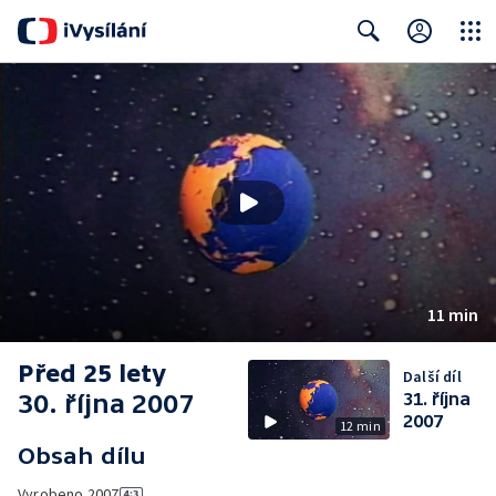
Close
Search
11 min
Před 25 lety
Další díl
30. října 2007
31. října
2007
12 min
Obsah dílu
Vyrobeno
2007