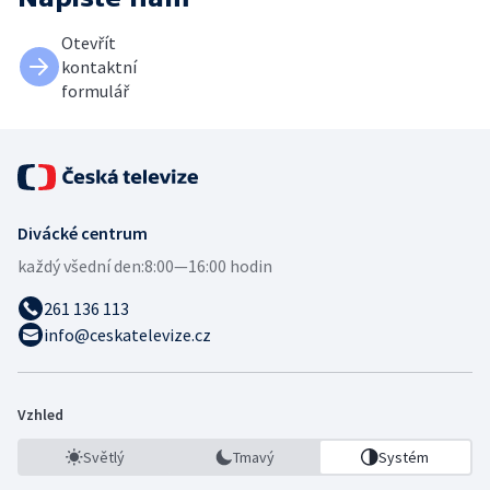
Otevřít
kontaktní
formulář
Divácké centrum
každý všední den:
8:00—16:00 hodin
261 136 113
info@ceskatelevize.cz
Vzhled
Světlý
Tmavý
Systém