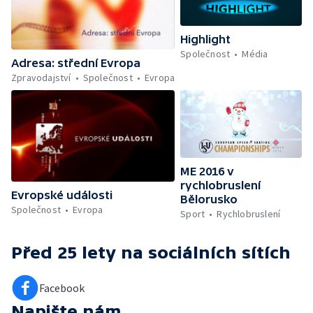
Highlight
Společnost
Média
Adresa: střední Evropa
Zpravodajství
Společnost
Evropa
ME 2016 v
rychlobruslení
Evropské události
Bělorusko
Společnost
Evropa
Sport
Rychlobruslení
Před 25 lety
na sociálních sítích
Facebook
Napište nám