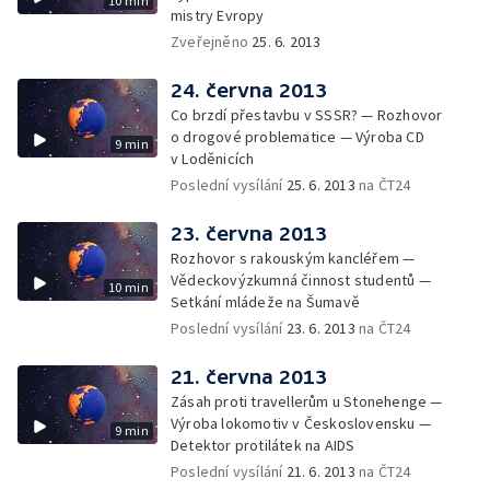
10 min
mistry Evropy
Zveřejněno
25. 6. 2013
24. června 2013
Co brzdí přestavbu v SSSR? — Rozhovor
o drogové problematice — Výroba CD
9 min
v Loděnicích
Poslední vysílání
25. 6. 2013
na ČT24
23. června 2013
Rozhovor s rakouským kancléřem —
Vědeckovýzkumná činnost studentů —
10 min
Setkání mládeže na Šumavě
Poslední vysílání
23. 6. 2013
na ČT24
21. června 2013
Zásah proti travellerům u Stonehenge —
Výroba lokomotiv v Československu —
9 min
Detektor protilátek na AIDS
Poslední vysílání
21. 6. 2013
na ČT24