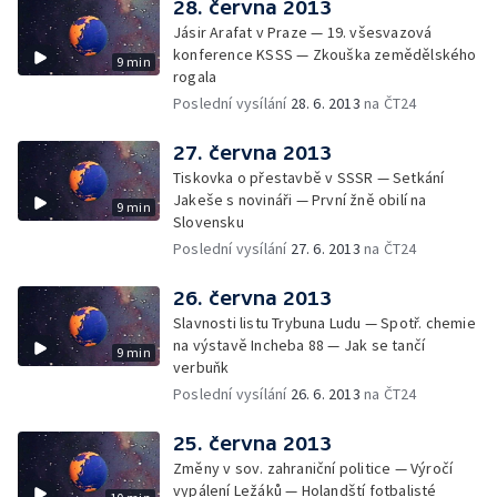
28. června 2013
Jásir Arafat v Praze — 19. všesvazová
konference KSSS — Zkouška zemědělského
9 min
rogala
Poslední vysílání
28. 6. 2013
na ČT24
27. června 2013
Tiskovka o přestavbě v SSSR — Setkání
Jakeše s novináři — První žně obilí na
9 min
Slovensku
Poslední vysílání
27. 6. 2013
na ČT24
26. června 2013
Slavnosti listu Trybuna Ludu — Spotř. chemie
na výstavě Incheba 88 — Jak se tančí
9 min
verbuňk
Poslední vysílání
26. 6. 2013
na ČT24
25. června 2013
Změny v sov. zahraniční politice — Výročí
vypálení Ležáků — Holandští fotbalisté