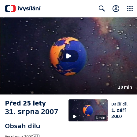
Close
Search
10 min
Před 25 lety
Další díl
31. srpna 2007
1. září
2007
6 min
Obsah dílu
Vyrobeno
2007