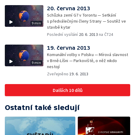
20. června 2013
Schůzka zemí G7 v Torontu — Setkání
s předválečnými členy Strany — Soutěž ve
9 min
stavbě kytar
Poslední vysílání
20. 6. 2013
na ČT24
19. června 2013
Komunální volby v Polsku — Mírová slavnost
v Brně-Líšni — Parkoviště, o něž nikdo
9 min
nestojí
Zveřejněno
19. 6. 2013
Dalších 10 dílů
Ostatní také sledují