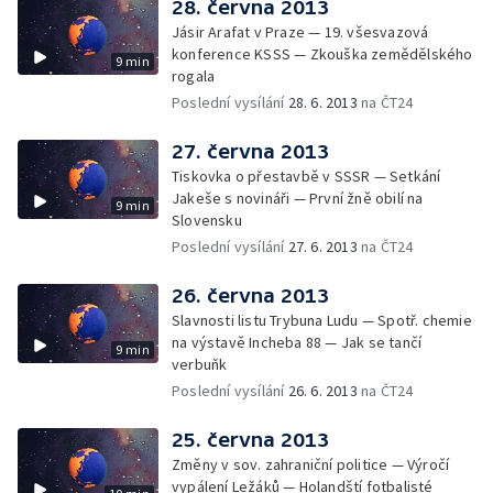
28. června 2013
Jásir Arafat v Praze — 19. všesvazová
konference KSSS — Zkouška zemědělského
9 min
rogala
Poslední vysílání
28. 6. 2013
na ČT24
27. června 2013
Tiskovka o přestavbě v SSSR — Setkání
Jakeše s novináři — První žně obilí na
9 min
Slovensku
Poslední vysílání
27. 6. 2013
na ČT24
26. června 2013
Slavnosti listu Trybuna Ludu — Spotř. chemie
na výstavě Incheba 88 — Jak se tančí
9 min
verbuňk
Poslední vysílání
26. 6. 2013
na ČT24
25. června 2013
Změny v sov. zahraniční politice — Výročí
vypálení Ležáků — Holandští fotbalisté