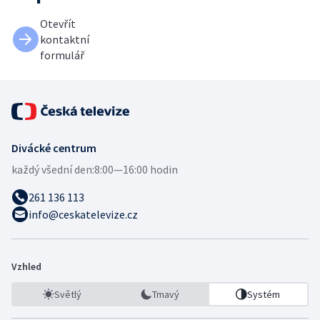
Otevřít
kontaktní
formulář
Divácké centrum
každý všední den:
8:00—16:00 hodin
261 136 113
info@ceskatelevize.cz
Vzhled
Světlý
Tmavý
Systém