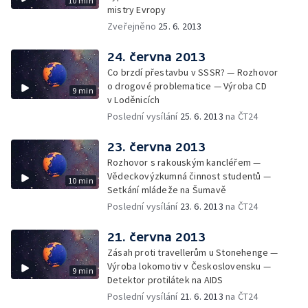
10 min
mistry Evropy
Zveřejněno
25. 6. 2013
24. června 2013
Co brzdí přestavbu v SSSR? — Rozhovor
o drogové problematice — Výroba CD
9 min
v Loděnicích
Poslední vysílání
25. 6. 2013
na ČT24
23. června 2013
Rozhovor s rakouským kancléřem —
Vědeckovýzkumná činnost studentů —
10 min
Setkání mládeže na Šumavě
Poslední vysílání
23. 6. 2013
na ČT24
21. června 2013
Zásah proti travellerům u Stonehenge —
Výroba lokomotiv v Československu —
9 min
Detektor protilátek na AIDS
Poslední vysílání
21. 6. 2013
na ČT24