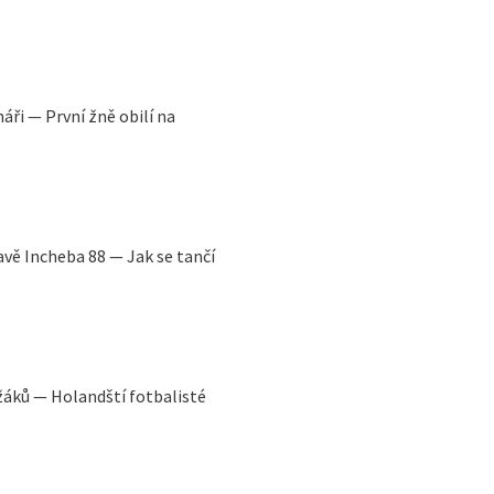
áři — První žně obilí na
avě Incheba 88 — Jak se tančí
ežáků — Holandští fotbalisté