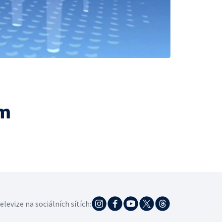
ám
elevize na sociálních sítích: