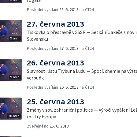
Poslední vysílání
28. 6. 2013
na ČT24
27. června 2013
Tiskovka o přestavbě v SSSR — Setkání Jakeše s novin
9 min
Slovensku
Poslední vysílání
27. 6. 2013
na ČT24
26. června 2013
Slavnosti listu Trybuna Ludu — Spotř. chemie na výst
9 min
verbuňk
Poslední vysílání
26. 6. 2013
na ČT24
25. června 2013
Změny v sov. zahraniční politice — Výročí vypálení L
10 min
mistry Evropy
Zveřejněno
25. 6. 2013