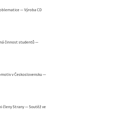
roblematice — Výroba CD
á činnost studentů —
omotiv v Československu —
i členy Strany — Soutěž ve