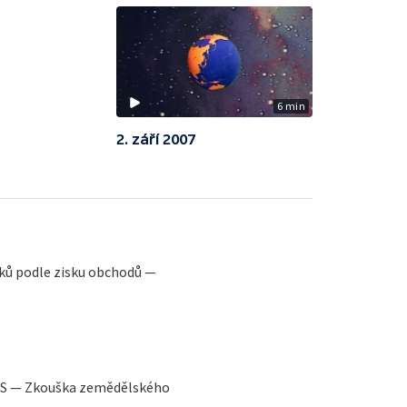
6 min
2. září 2007
ků podle zisku obchodů —
SSS — Zkouška zemědělského