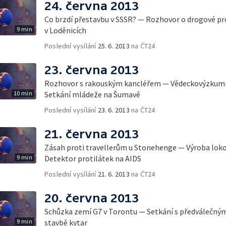
24. června 2013
Co brzdí přestavbu v SSSR? — Rozhovor o drogové p
9 min
v Loděnicích
Poslední vysílání
25. 6. 2013
na ČT24
23. června 2013
Rozhovor s rakouským kancléřem — Vědeckovýzkumn
10 min
Setkání mládeže na Šumavě
Poslední vysílání
23. 6. 2013
na ČT24
21. června 2013
Zásah proti travellerům u Stonehenge — Výroba lok
9 min
Detektor protilátek na AIDS
Poslední vysílání
21. 6. 2013
na ČT24
20. června 2013
Schůzka zemí G7 v Torontu — Setkání s předválečným
9 min
stavbě kytar