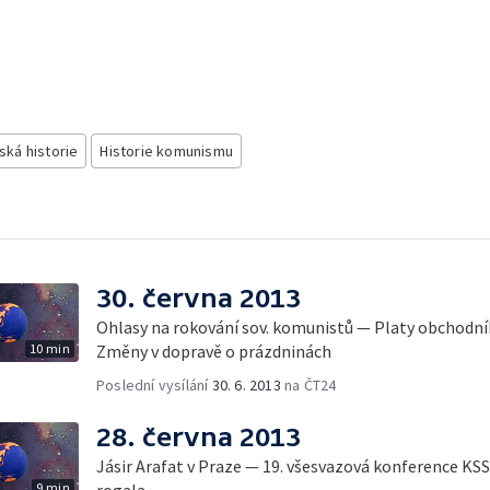
ská historie
Historie komunismu
30. června 2013
Ohlasy na rokování sov. komunistů — Platy obchodní
10 min
Změny v dopravě o prázdninách
Poslední vysílání
30. 6. 2013
na ČT24
28. června 2013
Jásir Arafat v Praze — 19. všesvazová konference K
9 min
rogala