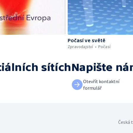
Počasí ve světě
Zpravodajství
Počasí
iálních sítích
Napište n
Otevřít kontaktní
formulář
Česká t