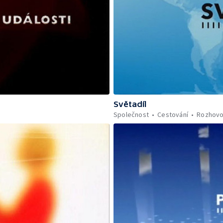
Světadíl
Společnost
Cestování
Rozhovo