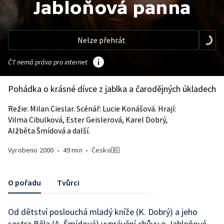
Jabloňová panna
Nelze přehrát
ČT nemá práva pro internet
Pohádka o krásné dívce z jablka a čarodějných úkladech
Režie: Milan Cieslar. Scénář: Lucie Konášová. Hrají:
Vilma Cibulková, Ester Geislerová, Karel Dobrý,
Alžběta Šmídová a další.
Vyrobeno
2000
•
49 min
•
Česko
O pořadu
Tvůrci
Od dětství poslouchá mladý kníže (K. Dobrý) a jeho
sestra Běla (A. Šmídová) vyprávění chůvy o Jabloňové