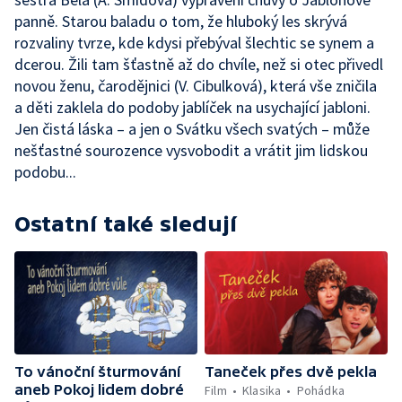
panně. Starou baladu o tom, že hluboký les skrývá
rozvaliny tvrze, kde kdysi přebýval šlechtic se synem a
dcerou. Žili tam šťastně až do chvíle, než si otec přivedl
novou ženu, čarodějnici (V. Cibulková), která vše zničila
a děti zaklela do podoby jablíček na usychající jabloni.
Jen čistá láska – a jen o Svátku všech svatých – může
nešťastné sourozence vysvobodit a vrátit jim lidskou
podobu...
Ostatní také sledují
To vánoční šturmování
Taneček přes dvě pekla
aneb Pokoj lidem dobré
Film
Klasika
Pohádka