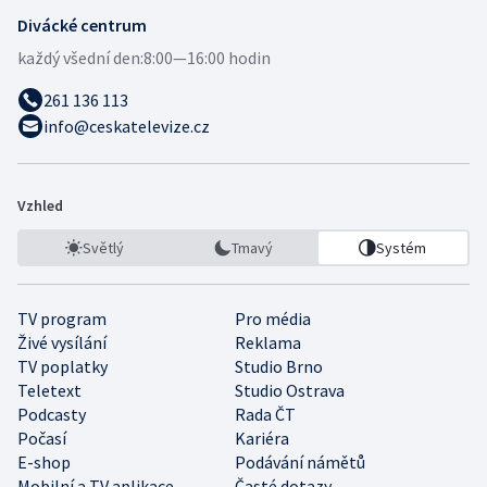
Divácké centrum
každý všední den:
8:00—16:00 hodin
261 136 113
info@ceskatelevize.cz
Vzhled
Světlý
Tmavý
Systém
TV program
Pro média
Živé vysílání
Reklama
TV poplatky
Studio Brno
Teletext
Studio Ostrava
Podcasty
Rada ČT
Počasí
Kariéra
E-shop
Podávání námětů
Mobilní a TV aplikace
Časté dotazy