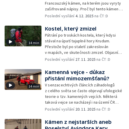
Francouzský kámen, na kterém jsou vyryty
zašifrované nápisy. Proč byl tento kámen na
kopci vztyčen?
Poslední vysílání
4. 12. 2025
na ČT :D
Kostel, který zmizel
Pátrání po troskách kostela, který kdysi
stával na úpatí tajuplné hory Krudum.
14 min
Přestože byl po staletí zakreslován
v mapách, ve skutečnosti zmizel. Objasní
tuto záhadu Wizard?
Poslední vysílání
27. 11. 2025
na ČT :D
Kamenná vejce - důkaz
přistání mimozemšťanů?
V senzacechtivých článcích záhadologů
14 min
z celého světa se často objevují ufologické
teorie o tzv. kamenných vejcích. Některá
taková vejce se nacházejí i na území ČR
a Wizard se pokusí jejich původ vědecky
Poslední vysílání
20. 11. 2025
na ČT :D
objasnit
Kámen z nejstarších aneb
Poselství Avigdora Kary