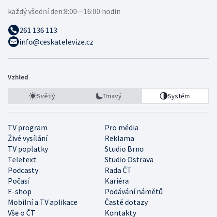
každý všední den:
8:00—16:00 hodin
261 136 113
info@ceskatelevize.cz
Vzhled
Světlý
Tmavý
Systém
TV program
Pro média
Živé vysílání
Reklama
TV poplatky
Studio Brno
Teletext
Studio Ostrava
Podcasty
Rada ČT
Počasí
Kariéra
E-shop
Podávání námětů
Mobilní a TV aplikace
Časté dotazy
Vše o ČT
Kontakty