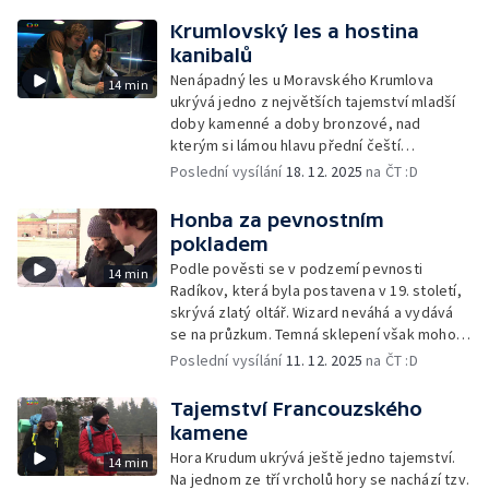
Krumlovský les a hostina
kanibalů
Nenápadný les u Moravského Krumlova
14 min
ukrývá jedno z největších tajemství mladší
doby kamenné a doby bronzové, nad
kterým si lámou hlavu přední čeští
archeologové
Poslední vysílání
18. 12. 2025
na ČT :D
Honba za pevnostním
pokladem
Podle pověsti se v podzemí pevnosti
14 min
Radíkov, která byla postavena v 19. století,
skrývá zlatý oltář. Wizard neváhá a vydává
se na průzkum. Temná sklepení však mohou
být nebezpečná...
Poslední vysílání
11. 12. 2025
na ČT :D
Tajemství Francouzského
kamene
Hora Krudum ukrývá ještě jedno tajemství.
14 min
Na jednom ze tří vrcholů hory se nachází tzv.