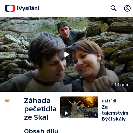
Search
14 min
Záhada
Další díl
Za
pečetidla
tajemstvím
13 min
ze Skal
Býčí skály
Obsah dílu