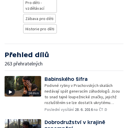
Pro děti -
vzdělávací
Zábava pro děti
Historie pro děti
Přehled dílů
263 přehratelných
Babinského šifra
Podivné rytiny v Prachovských skalách
nedávají spát generacím záhadologů. Jsou
14 min
to snad tajné loupežnické značky, jejichž
rozluštěním se lze dostat k ukrytému
pokladu?
Poslední vysílání
28. 6. 2016
na ČT :D
Dobrodružství v krajině