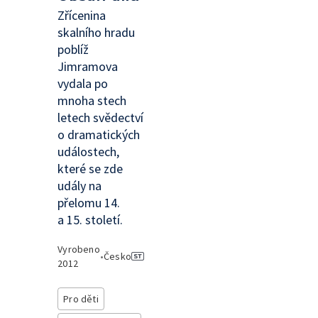
Zřícenina
skalního hradu
poblíž
Jimramova
vydala po
mnoha stech
letech svědectví
o dramatických
událostech,
které se zde
udály na
přelomu 14.
a 15. století.
Vyrobeno
•
Česko
2012
Pro děti