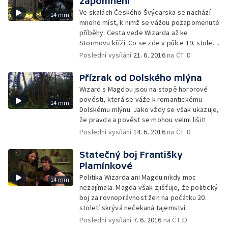
zapomnění
Ve skalách Českého Švýcarska se nachází
14 min
mnoho míst, k nimž se vážou pozapomenuté
příběhy. Cesta vede Wizarda až ke
Stormovu kříži. Co se zde v půlce 19. století
odehrálo?
Poslední vysílání
21. 6. 2016
na ČT :D
Přízrak od Dolského mlýna
Wizard s Magdou jsou na stopě hororové
pověsti, která se váže k romantickému
14 min
Dolskému mlýnu. Jako vždy se však ukazuje,
že pravda a pověst se mohou velmi lišit!
Poslední vysílání
14. 6. 2016
na ČT :D
Statečný boj Františky
Plamínkové
Politika Wizarda ani Magdu nikdy moc
14 min
nezajímala. Magda však zjišťuje, že politický
boj za rovnoprávnost žen na počátku 20.
století skrývá nečekaná tajemství
Poslední vysílání
7. 6. 2016
na ČT :D