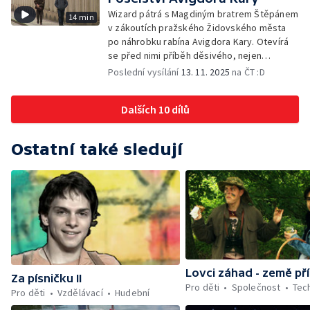
Wizard pátrá s Magdiným bratrem Štěpánem
14 min
v zákoutích pražského Židovského města
po náhrobku rabína Avigdora Kary. Otevírá
se před nimi příběh děsivého, nejen
středověkého vraždění Židů
Poslední vysílání
13. 11. 2025
na ČT :D
Dalších 10 dílů
Ostatní také sledují
Lovci záhad - země př
Za písničku II
Pro děti
Společnost
Tec
Pro děti
Vzdělávací
Hudební