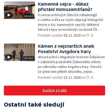
Kamenná vejce - důkaz
přistání mimozemšťanů?
V senzacechtivých článcích záhadologů
14 min
z celého světa se často objevují ufologické
teorie o tzv. kamenných vejcích. Některá
taková vejce se nacházejí i na území ČR
a Wizard se pokusí jejich původ vědecky
Poslední vysílání
20. 11. 2025
na ČT :D
objasnit
Kámen z nejstarších aneb
Poselství Avigdora Kary
Wizard pátrá s Magdiným bratrem Štěpánem
14 min
v zákoutích pražského Židovského města
po náhrobku rabína Avigdora Kary. Otevírá
se před nimi příběh děsivého, nejen
středověkého vraždění Židů
Poslední vysílání
13. 11. 2025
na ČT :D
Dalších 10 dílů
Ostatní také sledují