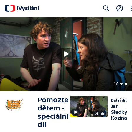
Cl
Search
18 min
Pomozte
Další díl
Jan
dětem -
Sladký
14 min
speciální
Kozina
díl