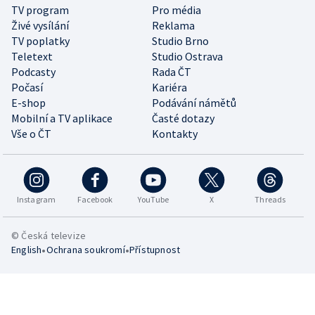
TV program
Pro média
Živé vysílání
Reklama
TV poplatky
Studio Brno
Teletext
Studio Ostrava
Podcasty
Rada ČT
Počasí
Kariéra
E-shop
Podávání námětů
Mobilní a TV aplikace
Časté dotazy
Vše o ČT
Kontakty
Instagram
Facebook
YouTube
X
Threads
© Česká televize
•
•
English
Ochrana soukromí
Přístupnost