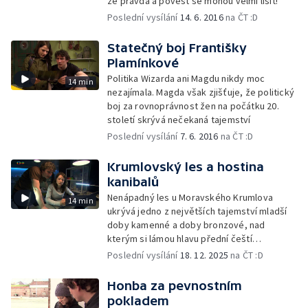
že pravda a pověst se mohou velmi lišit!
Poslední vysílání
14. 6. 2016
na ČT :D
Statečný boj Františky
Plamínkové
Politika Wizarda ani Magdu nikdy moc
14 min
nezajímala. Magda však zjišťuje, že politický
boj za rovnoprávnost žen na počátku 20.
století skrývá nečekaná tajemství
Poslední vysílání
7. 6. 2016
na ČT :D
Krumlovský les a hostina
kanibalů
Nenápadný les u Moravského Krumlova
14 min
ukrývá jedno z největších tajemství mladší
doby kamenné a doby bronzové, nad
kterým si lámou hlavu přední čeští
archeologové
Poslední vysílání
18. 12. 2025
na ČT :D
Honba za pevnostním
pokladem