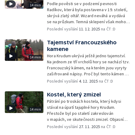
Podle pověsti se v podzemí pevnosti
14 min
Radíkov, která byla postavena v 19. století,
skrývá zlatý oltář. Wizard neváhá a vydává
se na průzkum. Temná sklepení však mohou
být nebezpečná...
Poslední vysílání
11. 12. 2025
na ČT :D
Tajemství Francouzského
kamene
Hora Krudum ukrývá ještě jedno tajemství.
14 min
Na jednom ze tří vrcholů hory se nachází tzv.
Francouzský kámen, na kterém jsou vyryty
zašifrované nápisy. Proč byl tento kámen na
kopci vztyčen?
Poslední vysílání
4. 12. 2025
na ČT :D
Kostel, který zmizel
Pátrání po troskách kostela, který kdysi
stával na úpatí tajuplné hory Krudum.
14 min
Přestože byl po staletí zakreslován
v mapách, ve skutečnosti zmizel. Objasní
tuto záhadu Wizard?
Poslední vysílání
27. 11. 2025
na ČT :D