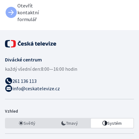
Otevřít
kontaktní
formulář
Divácké centrum
každý všední den:
8:00—16:00 hodin
261 136 113
info@ceskatelevize.cz
Vzhled
Světlý
Tmavý
Systém