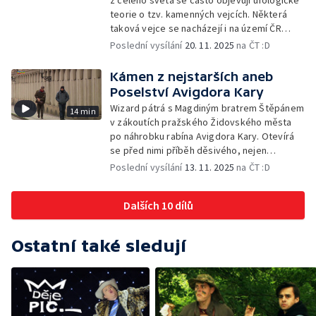
z celého světa se často objevují ufologické
teorie o tzv. kamenných vejcích. Některá
taková vejce se nacházejí i na území ČR
a Wizard se pokusí jejich původ vědecky
Poslední vysílání
20. 11. 2025
na ČT :D
objasnit
Kámen z nejstarších aneb
Poselství Avigdora Kary
Wizard pátrá s Magdiným bratrem Štěpánem
14 min
v zákoutích pražského Židovského města
po náhrobku rabína Avigdora Kary. Otevírá
se před nimi příběh děsivého, nejen
středověkého vraždění Židů
Poslední vysílání
13. 11. 2025
na ČT :D
Dalších 10 dílů
Ostatní také sledují