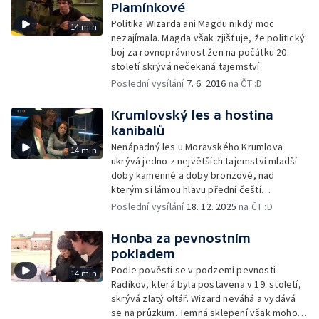
Plamínkové
Politika Wizarda ani Magdu nikdy moc
14 min
nezajímala. Magda však zjišťuje, že politický
boj za rovnoprávnost žen na počátku 20.
století skrývá nečekaná tajemství
Poslední vysílání
7. 6. 2016
na ČT :D
Krumlovský les a hostina
kanibalů
Nenápadný les u Moravského Krumlova
14 min
ukrývá jedno z největších tajemství mladší
doby kamenné a doby bronzové, nad
kterým si lámou hlavu přední čeští
archeologové
Poslední vysílání
18. 12. 2025
na ČT :D
Honba za pevnostním
pokladem
Podle pověsti se v podzemí pevnosti
14 min
Radíkov, která byla postavena v 19. století,
skrývá zlatý oltář. Wizard neváhá a vydává
se na průzkum. Temná sklepení však mohou