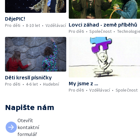
DějePIC!
Lovci záhad - země příběhů
Pro děti
8-10 let
Vzdělávací
Pro děti
Společnost
Technologi
Děti kreslí písničky
My jsme z ...
Pro děti
4-6 let
Hudební
Pro děti
Vzdělávací
Společnost
Napište nám
Otevřít
kontaktní
formulář