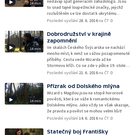
nedávají spát generacím záhadologů. Jsou
14 min
to snad tajné loupežnické značky, jejichž
rozluštěním se lze dostat k ukrytému
pokladu?
Poslední vysílání
28. 6. 2016
na ČT :D
Dobrodružství v krajině
zapomnění
Ve skalách Českého Švýcarska se nachází
14 min
mnoho míst, k nimž se vážou pozapomenuté
příběhy. Cesta vede Wizarda až ke
Stormovu kříži. Co se zde v půlce 19. století
odehrálo?
Poslední vysílání
21. 6. 2016
na ČT :D
Přízrak od Dolského mlýna
Wizard s Magdou jsou na stopě hororové
pověsti, která se váže k romantickému
14 min
Dolskému mlýnu. Jako vždy se však ukazuje,
že pravda a pověst se mohou velmi lišit!
Poslední vysílání
14. 6. 2016
na ČT :D
Statečný boj Františky