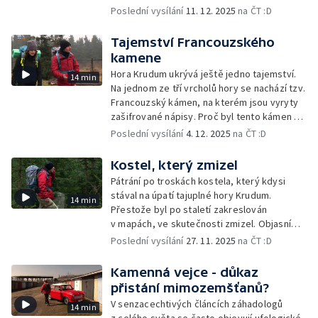
být nebezpečná...
Poslední vysílání
11. 12. 2025
na ČT :D
Tajemství Francouzského
kamene
Hora Krudum ukrývá ještě jedno tajemství.
14 min
Na jednom ze tří vrcholů hory se nachází tzv.
Francouzský kámen, na kterém jsou vyryty
zašifrované nápisy. Proč byl tento kámen na
kopci vztyčen?
Poslední vysílání
4. 12. 2025
na ČT :D
Kostel, který zmizel
Pátrání po troskách kostela, který kdysi
stával na úpatí tajuplné hory Krudum.
14 min
Přestože byl po staletí zakreslován
v mapách, ve skutečnosti zmizel. Objasní
tuto záhadu Wizard?
Poslední vysílání
27. 11. 2025
na ČT :D
Kamenná vejce - důkaz
přistání mimozemšťanů?
V senzacechtivých článcích záhadologů
14 min