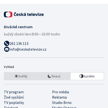
Divácké centrum
každý všední den:
8:00—16:00 hodin
261 136 113
info@ceskatelevize.cz
Vzhled
Světlý
Tmavý
Systém
TV program
Pro média
Živé vysílání
Reklama
TV poplatky
Studio Brno
Teletext
Studio Ostrava