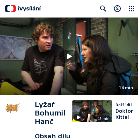
Close
Search
14 min
Lyžař
Další díl
Doktor
Bohumil
Kittel
13 min
Hanč
Obsah dílu