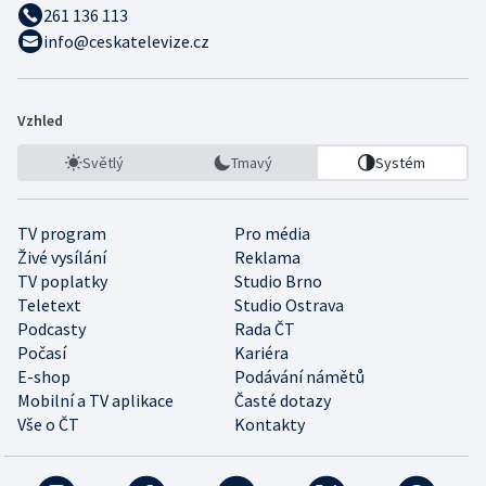
261 136 113
info@ceskatelevize.cz
Vzhled
Světlý
Tmavý
Systém
TV program
Pro média
Živé vysílání
Reklama
TV poplatky
Studio Brno
Teletext
Studio Ostrava
Podcasty
Rada ČT
Počasí
Kariéra
E-shop
Podávání námětů
Mobilní a TV aplikace
Časté dotazy
Vše o ČT
Kontakty