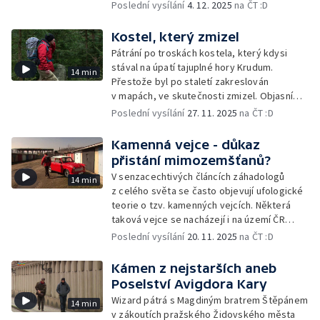
kopci vztyčen?
Poslední vysílání
4. 12. 2025
na ČT :D
Kostel, který zmizel
Pátrání po troskách kostela, který kdysi
stával na úpatí tajuplné hory Krudum.
14 min
Přestože byl po staletí zakreslován
v mapách, ve skutečnosti zmizel. Objasní
tuto záhadu Wizard?
Poslední vysílání
27. 11. 2025
na ČT :D
Kamenná vejce - důkaz
přistání mimozemšťanů?
V senzacechtivých článcích záhadologů
14 min
z celého světa se často objevují ufologické
teorie o tzv. kamenných vejcích. Některá
taková vejce se nacházejí i na území ČR
a Wizard se pokusí jejich původ vědecky
Poslední vysílání
20. 11. 2025
na ČT :D
objasnit
Kámen z nejstarších aneb
Poselství Avigdora Kary
Wizard pátrá s Magdiným bratrem Štěpánem
14 min
v zákoutích pražského Židovského města