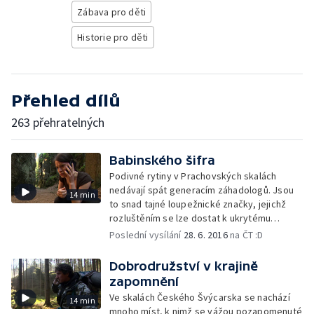
Zábava pro děti
Historie pro děti
Přehled dílů
263 přehratelných
Babinského šifra
Podivné rytiny v Prachovských skalách
nedávají spát generacím záhadologů. Jsou
14 min
to snad tajné loupežnické značky, jejichž
rozluštěním se lze dostat k ukrytému
pokladu?
Poslední vysílání
28. 6. 2016
na ČT :D
Dobrodružství v krajině
zapomnění
Ve skalách Českého Švýcarska se nachází
14 min
mnoho míst, k nimž se vážou pozapomenuté