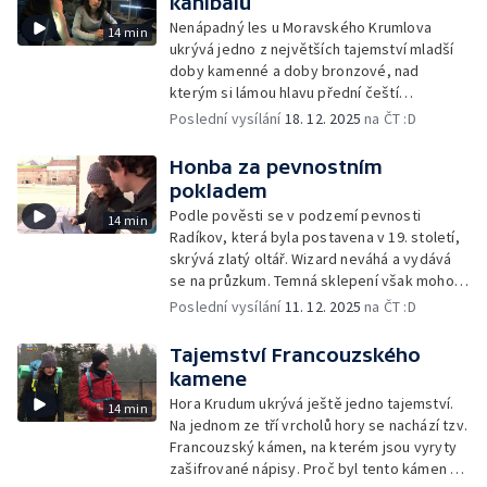
kanibalů
Nenápadný les u Moravského Krumlova
14 min
ukrývá jedno z největších tajemství mladší
doby kamenné a doby bronzové, nad
kterým si lámou hlavu přední čeští
archeologové
Poslední vysílání
18. 12. 2025
na ČT :D
Honba za pevnostním
pokladem
Podle pověsti se v podzemí pevnosti
14 min
Radíkov, která byla postavena v 19. století,
skrývá zlatý oltář. Wizard neváhá a vydává
se na průzkum. Temná sklepení však mohou
být nebezpečná...
Poslední vysílání
11. 12. 2025
na ČT :D
Tajemství Francouzského
kamene
Hora Krudum ukrývá ještě jedno tajemství.
14 min
Na jednom ze tří vrcholů hory se nachází tzv.
Francouzský kámen, na kterém jsou vyryty
zašifrované nápisy. Proč byl tento kámen na