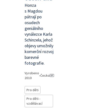
Honza
s Magdou
pátrají po
osudech
geniálního
vynálezce Karla
Schinzela, jehož
objevy umožnily
komerční rozvoj
barevné
fotografie.
Vyrobeno
•
Česko
2010
Pro děti
Pro děti -
vzdělávací