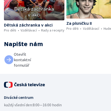
Za písničku II
Dětská záchranka v akci
Pro děti
Vzdělávací
Hude
Pro děti
Vzdělávací
Rady a recepty
Napište nám
Otevřít
kontaktní
formulář
Divácké centrum
každý všední den:
8:00—16:00 hodin