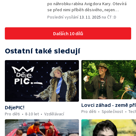
po náhrobku rabína Avigdora Kary. Otevírá
se před nimi příběh děsivého, nejen
středověkého vraždění Židů
Poslední vysílání
13. 11. 2025
na ČT :D
Dalších 10 dílů
Ostatní také sledují
Lovci záhad - země př
DějePIC!
Pro děti
Společnost
Tec
Pro děti
8-10 let
Vzdělávací