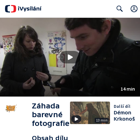
Search
14 min
Záhada
Další díl
Démon
barevné
Krkonoš
13 min
fotografie
Obsah dílu