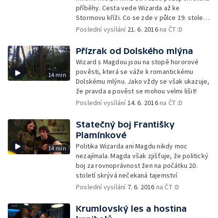
příběhy. Cesta vede Wizarda až ke
Stormovu kříži. Co se zde v půlce 19. století
odehrálo?
Poslední vysílání
21. 6. 2016
na ČT :D
Přízrak od Dolského mlýna
Wizard s Magdou jsou na stopě hororové
pověsti, která se váže k romantickému
14 min
Dolskému mlýnu. Jako vždy se však ukazuje,
že pravda a pověst se mohou velmi lišit!
Poslední vysílání
14. 6. 2016
na ČT :D
Statečný boj Františky
Plamínkové
Politika Wizarda ani Magdu nikdy moc
14 min
nezajímala. Magda však zjišťuje, že politický
boj za rovnoprávnost žen na počátku 20.
století skrývá nečekaná tajemství
Poslední vysílání
7. 6. 2016
na ČT :D
Krumlovský les a hostina