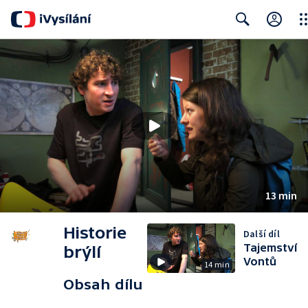
Clo
Search
13 min
Historie
Další díl
Tajemství
brýlí
Vontů
14 min
Obsah dílu