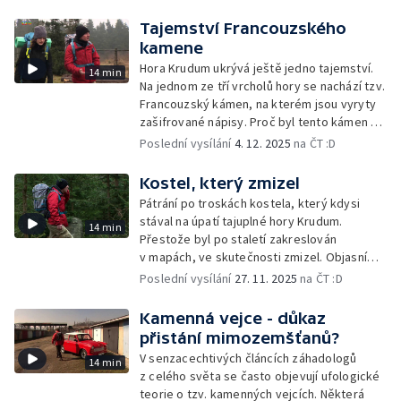
Tajemství Francouzského
kamene
Hora Krudum ukrývá ještě jedno tajemství.
14 min
Na jednom ze tří vrcholů hory se nachází tzv.
Francouzský kámen, na kterém jsou vyryty
zašifrované nápisy. Proč byl tento kámen na
kopci vztyčen?
Poslední vysílání
4. 12. 2025
na ČT :D
Kostel, který zmizel
Pátrání po troskách kostela, který kdysi
stával na úpatí tajuplné hory Krudum.
14 min
Přestože byl po staletí zakreslován
v mapách, ve skutečnosti zmizel. Objasní
tuto záhadu Wizard?
Poslední vysílání
27. 11. 2025
na ČT :D
Kamenná vejce - důkaz
přistání mimozemšťanů?
V senzacechtivých článcích záhadologů
14 min
z celého světa se často objevují ufologické
teorie o tzv. kamenných vejcích. Některá