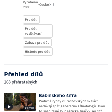
Vyrobeno
•
Česko
2009
Pro děti
Pro děti -
vzdělávací
Zábava pro děti
Historie pro děti
Přehled dílů
263 přehratelných
Babinského šifra
Podivné rytiny v Prachovských skalách
nedávají spát generacím záhadologů. Jsou
14 min
to snad tajné loupežnické značky, jejichž