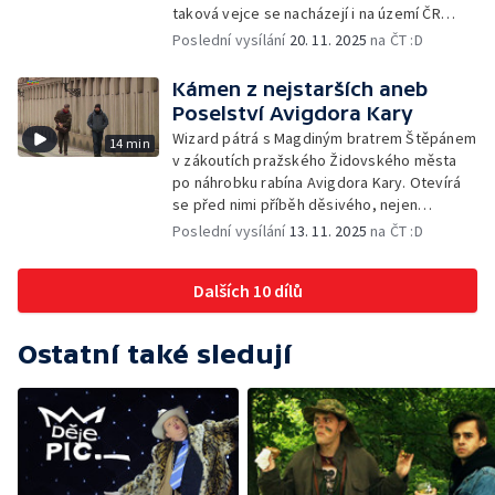
taková vejce se nacházejí i na území ČR
a Wizard se pokusí jejich původ vědecky
Poslední vysílání
20. 11. 2025
na ČT :D
objasnit
Kámen z nejstarších aneb
Poselství Avigdora Kary
Wizard pátrá s Magdiným bratrem Štěpánem
14 min
v zákoutích pražského Židovského města
po náhrobku rabína Avigdora Kary. Otevírá
se před nimi příběh děsivého, nejen
středověkého vraždění Židů
Poslední vysílání
13. 11. 2025
na ČT :D
Dalších 10 dílů
Ostatní také sledují