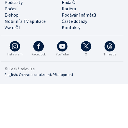
Podcasty
Rada ČT
Počasí
Kariéra
E-shop
Podávání námětů
Mobilní a TV aplikace
Časté dotazy
Vše o ČT
Kontakty
Instagram
Facebook
YouTube
X
Threads
© Česká televize
•
•
English
Ochrana soukromí
Přístupnost