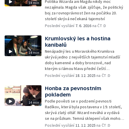
Politika Wizarda ani Magdu nikdy moc
14 min
nezajímala. Magda však zjišťuje, že politický
boj za rovnoprávnost žen na počátku 20.
století skrývá nečekaná tajemství
Poslední vysílání
7. 6. 2016
na ČT :D
Krumlovský les a hostina
kanibalů
Nenápadný les u Moravského Krumlova
14 min
ukrývá jedno z největších tajemství mladší
doby kamenné a doby bronzové, nad
kterým si lámou hlavu přední čeští
archeologové
Poslední vysílání
18. 12. 2025
na ČT :D
Honba za pevnostním
pokladem
Podle pověsti se v podzemí pevnosti
14 min
Radíkov, která byla postavena v 19. století,
skrývá zlatý oltář. Wizard neváhá a vydává
se na průzkum. Temná sklepení však mohou
být nebezpečná...
Poslední vysílání
11. 12. 2025
na ČT :D