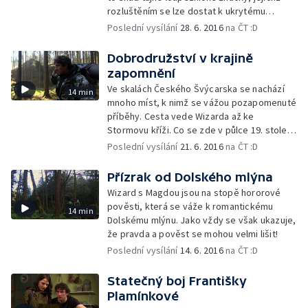
rozluštěním se lze dostat k ukrytému
pokladu?
Poslední vysílání
28. 6. 2016
na ČT :D
Dobrodružství v krajině
zapomnění
Ve skalách Českého Švýcarska se nachází
14 min
mnoho míst, k nimž se vážou pozapomenuté
příběhy. Cesta vede Wizarda až ke
Stormovu kříži. Co se zde v půlce 19. století
odehrálo?
Poslední vysílání
21. 6. 2016
na ČT :D
Přízrak od Dolského mlýna
Wizard s Magdou jsou na stopě hororové
pověsti, která se váže k romantickému
14 min
Dolskému mlýnu. Jako vždy se však ukazuje,
že pravda a pověst se mohou velmi lišit!
Poslední vysílání
14. 6. 2016
na ČT :D
Statečný boj Františky
Plamínkové