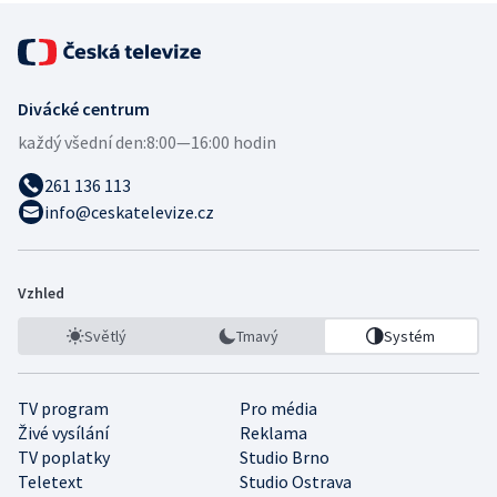
Divácké centrum
každý všední den:
8:00—16:00 hodin
261 136 113
info@ceskatelevize.cz
Vzhled
Světlý
Tmavý
Systém
TV program
Pro média
Živé vysílání
Reklama
TV poplatky
Studio Brno
Teletext
Studio Ostrava