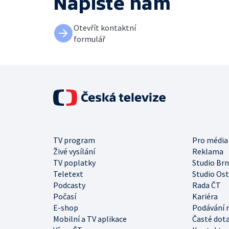
Napište nám
Otevřít kontaktní
formulář
TV program
Pro média
Živé vysílání
Reklama
TV poplatky
Studio Br
Teletext
Studio Os
Podcasty
Rada ČT
Počasí
Kariéra
E-shop
Podávání 
Mobilní a TV aplikace
Časté dot