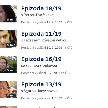
Epizoda 18/19
s Petrou Dvořákovou
26 min
Poslední vysílání
17. 2. 2009
na ČT2
Epizoda 11/19
s Tadeášem, bývalou Petrou
26 min
Poslední vysílání
10. 2. 2009
na ČT2
Epizoda 16/19
se Sabinou Slonkovou
27 min
Poslední vysílání
3. 2. 2009
na ČT2
Epizoda 13/19
s Agátou Hanychovou
27 min
Poslední vysílání
27. 1. 2009
na ČT2