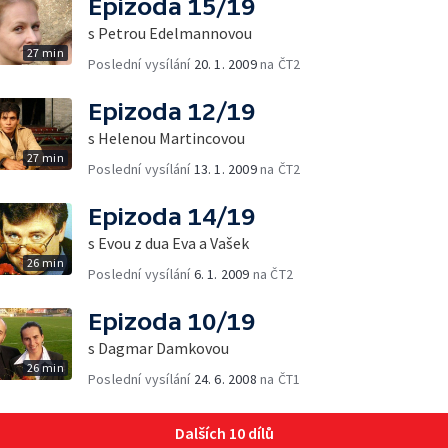
Epizoda 15/19
s Petrou Edelmannovou
27 min
Poslední vysílání
20. 1. 2009
na ČT2
Epizoda 12/19
s Helenou Martincovou
27 min
Poslední vysílání
13. 1. 2009
na ČT2
Epizoda 14/19
s Evou z dua Eva a Vašek
26 min
Poslední vysílání
6. 1. 2009
na ČT2
Epizoda 10/19
s Dagmar Damkovou
26 min
Poslední vysílání
24. 6. 2008
na ČT1
Dalších 10 dílů