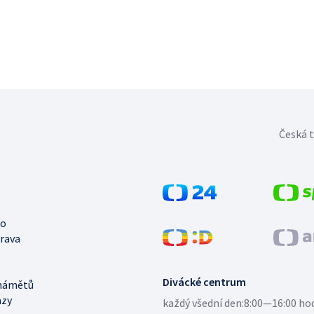
Česká t
no
trava
Divácké centrum
námětů
azy
každý všední den:
8:00—16:00 ho