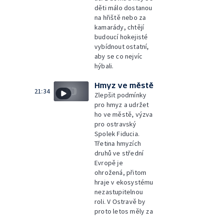
děti málo dostanou
na hřiště nebo za
kamarády, chtějí
budoucí hokejisté
vybídnout ostatní,
aby se co nejvíc
hýbali.
Hmyz ve městě
21:34
Zlepšit podmínky
pro hmyz a udržet
ho ve městě, výzva
pro ostravský
Spolek Fiducia.
Třetina hmyzích
druhů ve střední
Evropě je
ohrožená, přitom
hraje v ekosystému
nezastupitelnou
roli. V Ostravě by
proto letos měly za