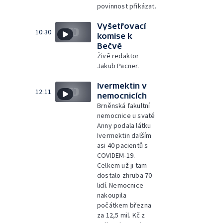
povinnost přikázat.
Vyšetřovací
10:30
komise k
Bečvě
Živě redaktor
Jakub Pacner.
Ivermektin v
12:11
nemocnicích
Brněnská fakultní
nemocnice u svaté
Anny podala látku
Ivermektin dalším
asi 40 pacientů s
COVIDEM-19.
Celkem už ji tam
dostalo zhruba 70
lidí. Nemocnice
nakoupila
počátkem března
za 12,5 mil. Kč z