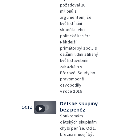
požadoval 20
milionů s
argumentem, že
kvůli stíhání
skončila jeho
politická kariéra.
Někdejší
primátorbyl spolu s
dalšími lidmi stíhaný
kvůli stavebním
zakázkám v
Přerově. Soudy ho
pravomocně
osvobodily
v roce 2016
Dětské skupiny
14:12
bez peněz
Soukromým
dětských skupinám
chybí peníze. Od 1.
března musejí být