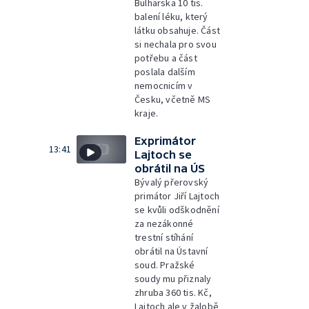
Bulharska 10 tis.
balení léku, který
látku obsahuje. Část
si nechala pro svou
potřebu a část
poslala dalším
nemocnicím v
Česku, včetně MS
kraje.
Exprimátor
13:41
Lajtoch se
obrátil na ÚS
Bývalý přerovský
primátor Jiří Lajtoch
se kvůli odškodnění
za nezákonné
trestní stíhání
obrátil na Ústavní
soud. Pražské
soudy mu přiznaly
zhruba 360 tis. Kč,
Lajtoch ale v žalobě