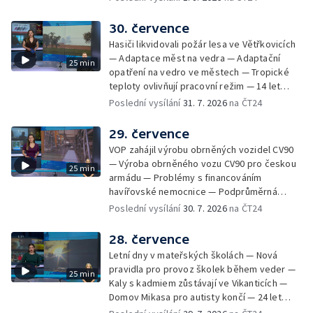
Dopady horka na lidské zdraví — Předpověď
počasí na následující dny — Vedra táhnou na
30. července
chladnější místa — Hasiči lokalizovali požár
Hasiči likvidovali požár lesa ve Větřkovicích
lesa na Opavsku — Požáry zemědělské
— Adaptace měst na vedra — Adaptační
25 min
techniky na Olomoucku — Dva roky od
opatření na vedro ve městech — Tropické
požáru škol v Českém Těšíně — Výstava
teploty ovlivňují pracovní režim — 14 let
Sladké vzpomínky Opavska
vězení za vraždu ženy ve Staříči/ —
Poslední vysílání
31. 7. 2026
na ČT24
Zhoršená kvalita vody v Bašce a Brušperku
— Podvodník připravil 17 lidí o 4 miliony —
29. července
DPO pořídí 70 nových elektrobusů — V
VOP zahájil výrobu obrněných vozidel CV90
Olomouci přibude 20 elektrobusů —
— Výroba obrněného vozu CV90 pro českou
25 min
Mistryně světa Kneblová zpět v Olomouci —
armádu — Problémy s financováním
Mobilní kurníky pomáhají s kvalitou půdy —
havířovské nemocnice — Podprůměrná
Výběr ze sociálních sítí ČT — Nové varhany v
návštěvnost koupališť v červenci — Do
Poslední vysílání
30. 7. 2026
na ČT24
Rudě u Rýmařova
Česka se vracejí tropické teploty —
Nedostatek krve v transfuzních stanicích —
28. července
Spor kvůli novému chodníku na Keprník —
Letní dny v mateřských školách — Nová
Olomoucké shakespearovské léto
pravidla pro provoz školek během veder —
25 min
Kaly s kadmiem zůstávají ve Vikanticích —
Domov Mikasa pro autisty končí — 24 let
vězení za zapálení ženy — Kybernetický