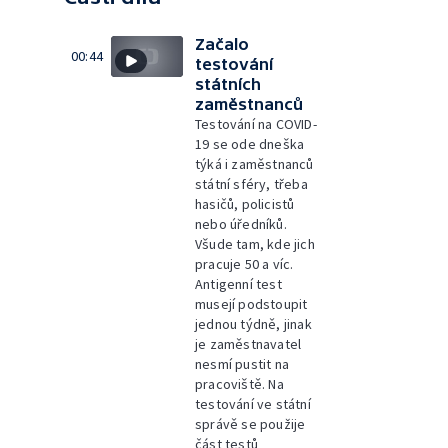
Začalo
00:44
testování
státních
zaměstnanců
Testování na COVID-
19 se ode dneška
týká i zaměstnanců
státní sféry, třeba
hasičů, policistů
nebo úředníků.
Všude tam, kde jich
pracuje 50 a víc.
Antigenní test
musejí podstoupit
jednou týdně, jinak
je zaměstnavatel
nesmí pustit na
pracoviště. Na
testování ve státní
správě se použije
část testů