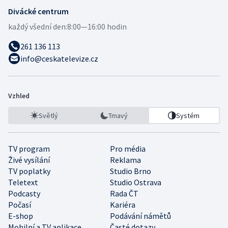
Divácké centrum
každý všední den:
8:00—16:00 hodin
261 136 113
info@ceskatelevize.cz
Vzhled
Světlý
Tmavý
Systém
TV program
Pro média
Živé vysílání
Reklama
TV poplatky
Studio Brno
Teletext
Studio Ostrava
Podcasty
Rada ČT
Počasí
Kariéra
E-shop
Podávání námětů
Mobilní a TV aplikace
Časté dotazy