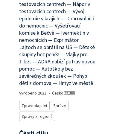
testovacích centrech — Nápor v
testovacích centrech — Vývoj
epidemie v krajích — Dobrovolníci
do nemocnic — Vyšetřovací
komise k Bečvě — Ivermektin v
nemocnicích — Exprimátor
Lajtoch se obrátil na ÚS — Dětské
skupiny bez peněz — Vlajky pro
Tibet — ADRA nabízí potravinovou
pomoc — Autoškoly bez
závěrečných zkoušek — Pohyb
dětí z domova — Hmyz ve městě
Vyrobeno
2021
•
Česko
Zpravodajství
Zprávy
Zprávy z regionů
Části dílu