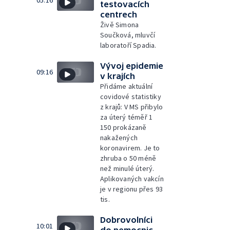
05:16
testovacích
centrech
Živě Simona
Součková, mluvčí
laboratoří Spadia.
Vývoj epidemie
09:16
v krajích
Přidáme aktuální
covidové statistiky
z krajů: V MS přibylo
za úterý téměř 1
150 prokázaně
nakažených
koronavirem. Je to
zhruba o 50 méně
než minulé úterý.
Aplikovaných vakcín
je v regionu přes 93
tis.
Dobrovolníci
10:01