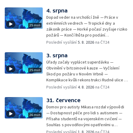
Opět padaly teplotní rekordy — Stěhování
depozitu Vlastivědného muzea Olomouc —
4. srpna
Zakládání nových dětských skupin — Výběr
Dopad veder na vrcholící žně — Práce v
ze sociálních sítí Události Ostrava — Tresty
extrémních vedrech — Tropické dny a
25 min
pro fotbalisty za korupci — Po stopách
zákoník práce — Horké počasí zvyšuje riziko
Gebharda Blüchera
požárů — Končí lhůta pro podání
kandidátních listin — Končí lhůta pro podání
Poslední vysílání
5. 8. 2026
na ČT24
kandidátních listin — Vrchní soud zrušil
rozsudek v lihové kauze — Výročí
3. srpna
zavraždění Václava III. v Olomouci — Těžba
Úřady začaly vyplácet superdávku —
unikátní rašeliny pro lázně v Karlově
Obvinění v bitcoinové kauze — Vyčíslení
25 min
Studánce — Výběr ze sociálních sítí ČT —
škod po požáru v Novém Vrbně —
Nový program pro léčbu obezity —
Komplikace kvůli rekonstrukci Rudné ulice —
Olomoucké (nejen) shakespearovské léto
Nárůst zájmu o klimatizace — Výluka vlaků
Poslední vysílání
4. 8. 2026
na ČT24
mezi Jeseníkem a Krnovem —
Protipovodňová opatření v Troubkách —
31. července
Zájem o bydlení na vysokoškolskýc kolejích
Domov pro autisty Mikasa rozdal výpovědi
— Vrcholí sklizeň levandulí
— Dostupnost péče pro lidi s autismem —
26 min
Přísaha studentů na vojenském cvičení —
Souhlas s povodňovými opatřeními u
Troubek — Opravy Rudné omezí dopravu —
Poslední vysílání
1. 8. 2026
na ČT24