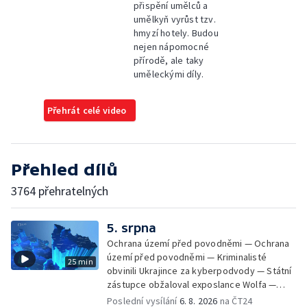
přispění umělců a
umělkyň vyrůst tzv.
hmyzí hotely. Budou
nejen nápomocné
přírodě, ale taky
uměleckými díly.
Přehrát celé video
Přehled dílů
3764 přehratelných
5. srpna
Ochrana území před povodněmi — Ochrana
území před povodněmi — Kriminalisté
25 min
obvinili Ukrajince za kyberpodvody — Státní
zástupce obžaloval exposlance Wolfa —
Péče o hospodářská zvířata ve vedrech —
Poslední vysílání
6. 8. 2026
na ČT24