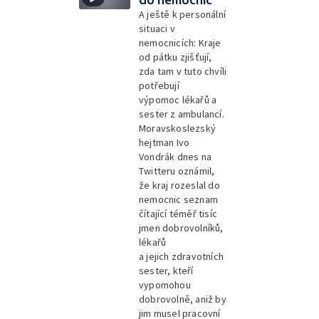
do nemocnic
A ještě k personální
situaci v
nemocnicích: Kraje
od pátku zjišťují,
zda tam v tuto chvíli
potřebují
výpomoc lékařů a
sester z ambulancí.
Moravskoslezský
hejtman Ivo
Vondrák dnes na
Twitteru oznámil,
že kraj rozeslal do
nemocnic seznam
čítající téměř tisíc
jmen dobrovolníků,
lékařů
a jejich zdravotních
sester, kteří
vypomohou
dobrovolně, aniž by
jim musel pracovní