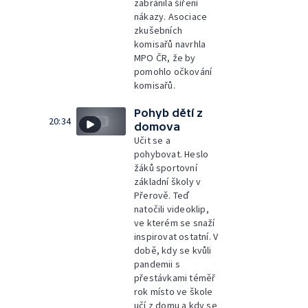
zabránila šíření
nákazy. Asociace
zkušebních
komisařů navrhla
MPO ČR, že by
pomohlo očkování
komisařů.
Pohyb dětí z
20:34
domova
Učit se a
pohybovat. Heslo
žáků sportovní
základní školy v
Přerově. Teď
natočili videoklip,
ve kterém se snaží
inspirovat ostatní. V
době, kdy se kvůli
pandemii s
přestávkami téměř
rok místo ve škole
učí z domu a kdy se