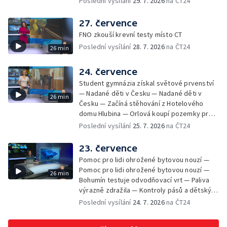
Poslední vysílání
29. 7. 2026
na ČT24
útok na šumperskou radnici — Pěvecký sbor
Gorol se chystá na festival — Nová
27. července
cyklostezka až na Slovensko — AI pomáhá
FNO zkouší krevní testy místo CT
při endoskopii — Výběr ze sociálních sítí ČT
Poslední vysílání
28. 7. 2026
na ČT24
26 min
— Zemřela baletka Vlasta Pavelcová —
Budoucnost vily Johanna Hückela v Novém
Jičíně
24. července
Student gymnázia získal světové prvenství
— Nadané děti v Česku — Nadané děti v
26 min
Česku — Začíná stěhování z Hotelového
domu Hlubina — Orlová koupí pozemky pro
rodinné domy — Tatra Trucks na čínském
Poslední vysílání
25. 7. 2026
na ČT24
sankčním seznamu — Vědci zachraňují
karase obecného — Obnova zeleně v
23. července
Komenského sadech — Přehled sociálních
Pomoc pro lidi ohrožené bytovou nouzí —
sítí ČT — Dobrovolný vojenský výcvik
Pomoc pro lidi ohrožené bytovou nouzí —
26 min
studentů na Libavé — Výměna luxfer ve
Bohumín testuje odvodňovací vrt — Paliva
dvoraně Bredy
výrazně zdražila — Kontroly pásů a dětských
sedaček — Výběr ze sociálních sítí ČT —
Poslední vysílání
24. 7. 2026
na ČT24
Nižší trest pro dealera fentanylu — Začíná
festival Štěrkovna Open Music 2026