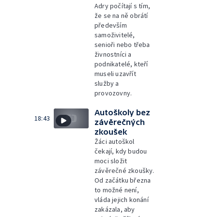
Adry počítají s tím,
že se na ně obrátí
především
samoživitelé,
senioři nebo třeba
živnostníci a
podnikatelé, kteří
museli uzavřít
služby a
provozovny.
Autoškoly bez
18:43
závěrečných
zkoušek
Žáci autoškol
čekají, kdy budou
moci složit
závěrečné zkoušky.
Od začátku března
to možné není,
vláda jejich konání
zakázala, aby