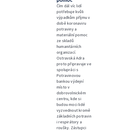
pomoc
Čím dál víc lidí
potřebuje kvůli
výpadkům příjmu v
době koronaviru
potraviny a
materiální pomoc
ze skladů
humanitárních
organizací.
Ostravská Adra
proto připravuje ve
spolupráci s
Potravinovou
bankou výdejní
místo v
dobrovolnickém
centru, kde si
budou moci lidé
vyzvednout kromě
základních potravin
i respirátory a
roušky. Zástupci