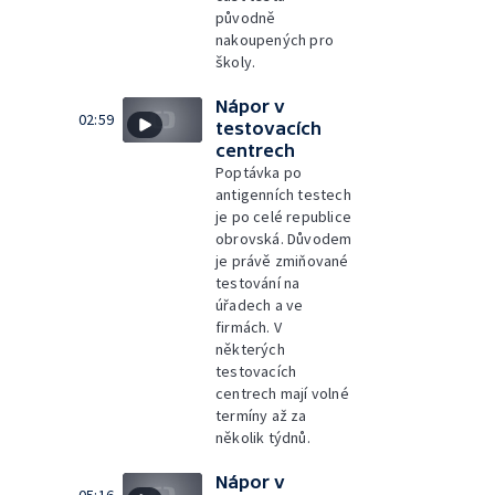
původně
nakoupených pro
školy.
Nápor v
02:59
testovacích
centrech
Poptávka po
antigenních testech
je po celé republice
obrovská. Důvodem
je právě zmiňované
testování na
úřadech a ve
firmách. V
některých
testovacích
centrech mají volné
termíny až za
několik týdnů.
Nápor v