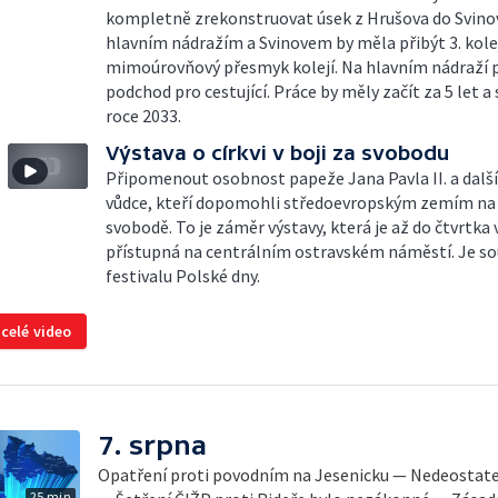
kompletně zrekonstruovat úsek z Hrušova do Svino
hlavním nádražím a Svinovem by měla přibýt 3. kolej
mimoúrovňový přesmyk kolejí. Na hlavním nádraží 
podchod pro cestující. Práce by měly začít za 5 let a 
roce 2033.
Výstava o církvi v boji za svobodu
Připomenout osobnost papeže Jana Pavla II. a další
vůdce, kteří dopomohli středoevropským zemím na 
svobodě. To je záměr výstavy, která je až do čtvrtka
přístupná na centrálním ostravském náměstí. Je so
festivalu Polské dny.
 celé video
7. srpna
Opatření proti povodním na Jesenicku — Nedeostateč
25 min