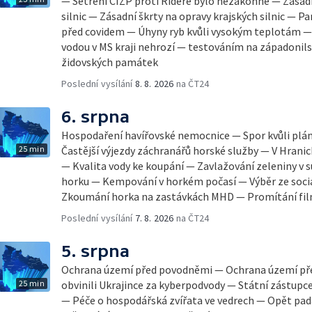
— Šetření ČIŽP proti Rideře bylo nezákonné — Zásadn
silnic — Zásadní škrty na opravy krajských silnic — 
před covidem — Úhyny ryb kvůli vysokým teplotám 
vodou v MS kraji nehrozí — testováním na západonil
židovských památek
Poslední vysílání
8. 8. 2026
na ČT24
6. srpna
Hospodaření havířovské nemocnice — Spor kvůli pl
25 min
Častější výjezdy záchranářů horské služby — V Hrani
— Kvalita vody ke koupání — Zavlažování zeleniny v 
horku — Kempování v horkém počasí — Výběr ze sociá
Zkoumání horka na zastávkách MHD — Promítání fi
Poslední vysílání
7. 8. 2026
na ČT24
5. srpna
Ochrana území před povodněmi — Ochrana území př
25 min
obvinili Ukrajince za kyberpodvody — Státní zástupc
— Péče o hospodářská zvířata ve vedrech — Opět pad