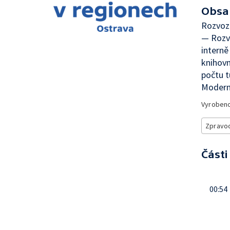
Obsa
Rozvoz
— Rozvo
intern
knihovn
počtu t
Moderni
Vyroben
Zpravod
Části
00:54