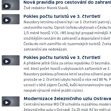
Nová pravidla pro cestování do zahrani
Živě redaktor Marek Slavík.
Pokles počtu turistů ve 3. čtvrtletí
Navzdory letnímu oživení byl i ve 3. čtvrtletí patrný
cestovního ruchu. Oproti loňsku ubytovali v Česku ho
1/5 méně hostů. V OL i MS kraji byl propad mírnější. 
složitějším cestám do zahraničí a doporučení trávit
Česku do nich zamířilo víc tuzemských turistů. Zcel
zahraniční ale nedokázali.
Pokles počtu turistů ve 3. čtvrtletí
A přidáme ještě čísla za celou republiku: O bezmála 
mil. klesl počet hostů v ubytovacích zařízeních ve 3. 
Navzdory poklesu přinesla letní sezóna oživení pop
protože ve 2. čtvrtletí ubylo hostů o více než 80 %. 
vzrostl v létě zájem Čechů, kvůli koronavirovým op
naopak výrazně méně jezdili cizinci.
Modernizace železničního uzlu Ostrav
Centrální komise MD ČR schválila rozsáhlou modern
železničního uzlu v Ostravě. Za 25 mld. Kč by měli s