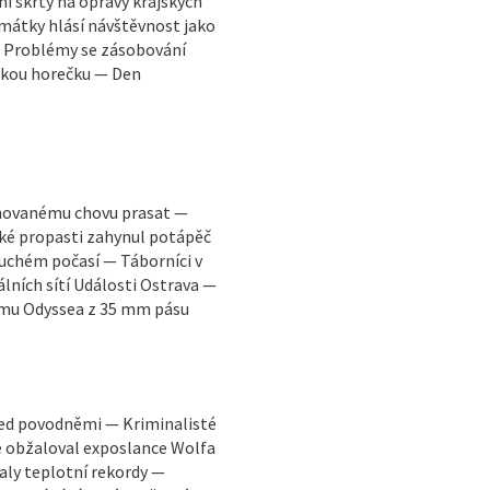
í škrty na opravy krajských
Památky hlásí návštěvnost jako
— Problémy se zásobování
skou horečku — Den
ánovanému chovu prasat —
cké propasti zahynul potápěč
suchém počasí — Táborníci v
lních sítí Události Ostrava —
lmu Odyssea z 35 mm pásu
ed povodněmi — Kriminalisté
e obžaloval exposlance Wolfa
aly teplotní rekordy —