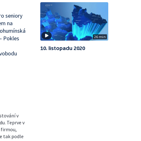
o seniory
jem na
 Bohumínská
26 min
— Pokles
10. listopadu 2020
 svobodu
stování v
du. Teprve v
 firmou,
e tak podle