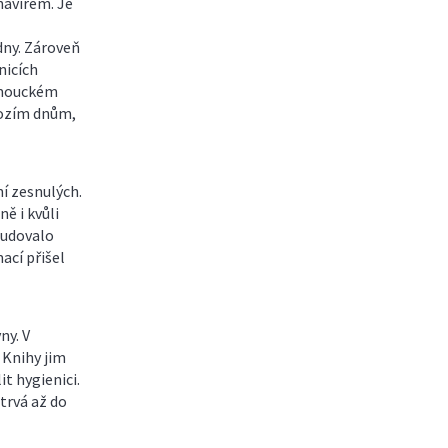
navirem. Je
dny. Zároveň
nicích
lomouckém
hozím dnům,
í zesnulých.
ě i kvůli
budovalo
ací přišel
ny. V
 Knihy jim
t hygienici.
trvá až do