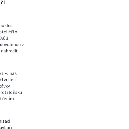
čí
 pokles
teliéři o
Kvůli
 dovolenou v
a nahradit
21 % na 6
čtvrtletí.
távky,
Proti loňsku
atřením
a
izaci
tavbaři