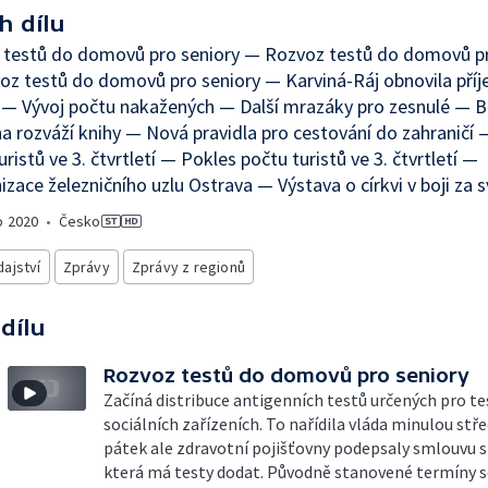
h dílu
 testů do domovů pro seniory — Rozvoz testů do domovů pr
z testů do domovů pro seniory — Karviná-Ráj obnovila pří
ě — Vývoj počtu nakažených — Další mrazáky pro zesnulé —
a rozváží knihy — Nová pravidla pro cestování do zahraničí 
uristů ve 3. čtvrtletí — Pokles počtu turistů ve 3. čtvrtletí —
zace železničního uzlu Ostrava — Výstava o církvi v boji za
o
2020
•
Česko
ajství
Zprávy
Zprávy z regionů
 dílu
Rozvoz testů do domovů pro seniory
Začíná distribuce antigenních testů určených pro te
sociálních zařízeních. To nařídila vláda minulou stře
pátek ale zdravotní pojišťovny podepsaly smlouvu s
která má testy dodat. Původně stanovené termíny s