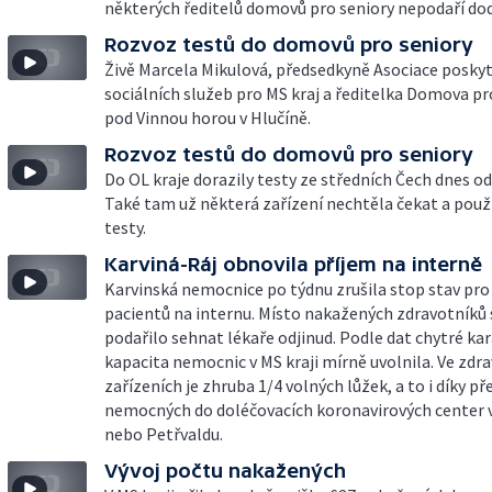
některých ředitelů domovů pro seniory nepodaří dod
Rozvoz testů do domovů pro seniory
Živě Marcela Mikulová, předsedkyně Asociace posky
sociálních služeb pro MS kraj a ředitelka Domova pr
pod Vinnou horou v Hlučíně.
Rozvoz testů do domovů pro seniory
Do OL kraje dorazily testy ze středních Čech dnes o
Také tam už některá zařízení nechtěla čekat a použí
testy.
Karviná-Ráj obnovila příjem na interně
Karvinská nemocnice po týdnu zrušila stop stav pro
pacientů na internu. Místo nakažených zdravotníků s
podařilo sehnat lékaře odjinud. Podle dat chytré ka
kapacita nemocnic v MS kraji mírně uvolnila. Ve zdr
zařízeních je zhruba 1/4 volných lůžek, a to i díky 
nemocných do doléčovacích koronavirových center v
nebo Petřvaldu.
Vývoj počtu nakažených