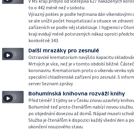
V MS kraji přibylo od včerejška 627 nakažených koro
to o 442 méně než v sobotu.
Výrazný pokles je podle hejtmana dán víkendovými 
se ale snížil počet hospitalizací a situace ve zdravot
zařízeních se podle něj stabilizuje. I hygienici v O
kraji evidují méně potvrzených nákaz oproti předc
konkrétně 343.
Další mrazáky pro zesnulé
Ostravské krematorium navýšilo kapacitu skladován
Mrtvých je více, než je v tomto období běžné. Částečn
koronaviru. Krematorium proto o víkendu venku vy
speciální chladírenské zařízení pro zesnulé. S inform
server Seznam zprávy.
Bohumínská knihovna rozváží knihy
Před téměř 3 týdny se v Česku znovu uzavřely knihov
Bohumíně teď proto čtenářům nabízí novou službu.
po objednání dovezou až domů. Nápad museli schváli
Služba je čtenářům k dispozici každý všední den a po
ukončení nouzového stavu.