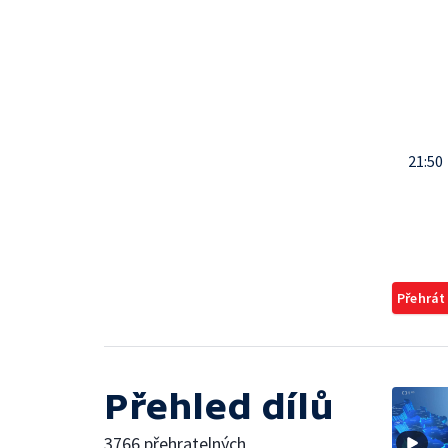
21:50
Přehrát
Přehled dílů
3766 přehratelných