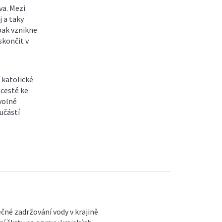
va. Mezi
 a taky
pak vznikne
skončit v
 katolické
cestě ke
 volně
učástí
né zadržování vody v krajině