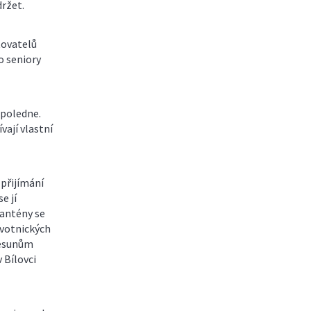
ržet.
tovatelů
o seniory
dpoledne.
vají vlastní
 přijímání
e jí
rantény se
avotnických
přesunům
 Bílovci