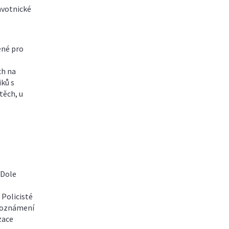
avotnické
ené pro
ch na
iků s
 těch, u
 Dole
 Policisté
í oznámení
zace