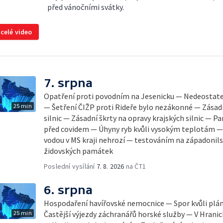
před vánočními svátky.
 celé video
7. srpna
Opatření proti povodním na Jesenicku — Nedeostateč
25 min
— Šetření ČIŽP proti Rideře bylo nezákonné — Zásadn
silnic — Zásadní škrty na opravy krajských silnic — 
před covidem — Úhyny ryb kvůli vysokým teplotám 
vodou v MS kraji nehrozí — testováním na západonil
židovských památek
Poslední vysílání
7. 8. 2026
na ČT1
6. srpna
Hospodaření havířovské nemocnice — Spor kvůli pl
25 min
Častější výjezdy záchranářů horské služby — V Hrani