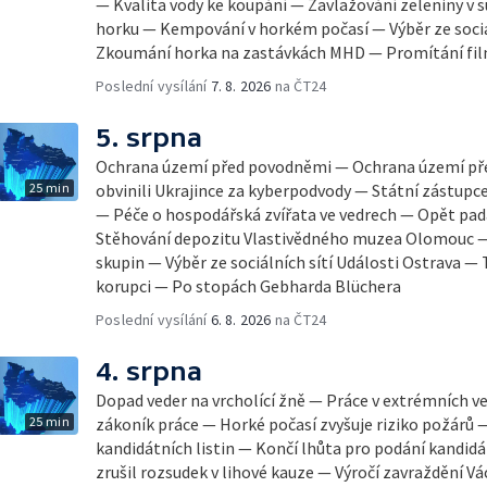
— Kvalita vody ke koupání — Zavlažování zeleniny v 
horku — Kempování v horkém počasí — Výběr ze sociá
Zkoumání horka na zastávkách MHD — Promítání fi
Poslední vysílání
7. 8. 2026
na ČT24
5. srpna
Ochrana území před povodněmi — Ochrana území př
25 min
obvinili Ukrajince za kyberpodvody — Státní zástupc
— Péče o hospodářská zvířata ve vedrech — Opět pad
Stěhování depozitu Vlastivědného muzea Olomouc —
skupin — Výběr ze sociálních sítí Události Ostrava — 
korupci — Po stopách Gebharda Blüchera
Poslední vysílání
6. 8. 2026
na ČT24
4. srpna
Dopad veder na vrcholící žně — Práce v extrémních v
25 min
zákoník práce — Horké počasí zvyšuje riziko požárů 
kandidátních listin — Končí lhůta pro podání kandidá
zrušil rozsudek v lihové kauze — Výročí zavraždění Vá