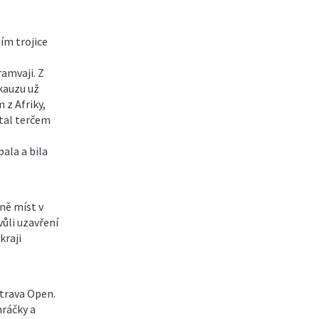
ím trojice
ramvaji. Z
 kauzu už
z Afriky,
stal terčem
pala a bila
ně míst v
ůli uzavření
kraji
strava Open.
hráčky a