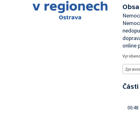
Obsa
Nemocn
Nemocni
nedopus
doprava
online 
Vyroben
Zpravod
Části
00:48