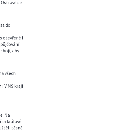
V Ostravě se
.
vat do
ás otevřené i
 půjčování
 bojí, aby
 na všech
. V MS kraji
e. Na
i a králové
štěli těsně