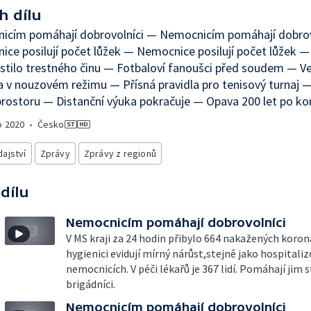
h dílu
icím pomáhají dobrovolníci — Nemocnicím pomáhají dobrov
ce posilují počet lůžek — Nemocnice posilují počet lůžek 
tilo trestného činu — Fotbaloví fanoušci před soudem — Ve
 v nouzovém režimu — Přísná pravidla pro tenisový turnaj 
prostoru — Distanční výuka pokračuje — Opava 200 let po k
o
2020
•
Česko
ajství
Zprávy
Zprávy z regionů
 dílu
Nemocnicím pomáhají dobrovolníci
V MS kraji za 24 hodin přibylo 664 nakažených koro
hygienici evidují mírný nárůst,stejně jako hospitali
nemocnicích. V péči lékařů je 367 lidí. Pomáhají jim 
brigádníci.
Nemocnicím pomáhají dobrovolníci