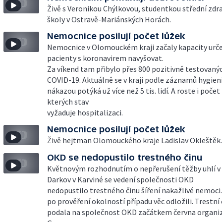
Živě s Veronikou Chýlkovou, studentkou střední zdr
školy v Ostravě-Mariánských Horách.
Nemocnice posilují počet lůžek
Nemocnice v Olomouckém kraji začaly kapacity urč
pacienty s koronavirem navyšovat.
Za víkend tam přibylo přes 800 pozitivně testovaný
COVID-19. Aktuálně se v kraji podle záznamů hygien
nákazou potýká už více než 5 tis. lidí. A roste i počet
kterých stav
vyžaduje hospitalizaci.
Nemocnice posilují počet lůžek
Živě hejtman Olomouckého kraje Ladislav Okleštěk.
OKD se nedopustilo trestného činu
Květnovým rozhodnutím o nepřerušení těžby uhlí v
Darkov v Karviné se vedení společnosti OKD
nedopustilo trestného činu šíření nakažlivé nemoci.
po prověření okolností případu věc odložili. Trestn
podala na společnost OKD začátkem června organi