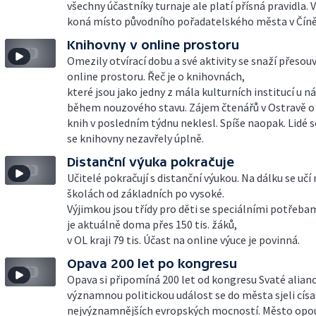
všechny účastníky turnaje ale platí přísná pravidla. 
koná místo původního pořadatelského města v Číně
Knihovny v online prostoru
Omezily otvírací dobu a své aktivity se snaží přesou
online prostoru. Řeč je o knihovnách,
které jsou jako jedny z mála kulturních institucí u n
během nouzového stavu. Zájem čtenářů v Ostravě o
knih v posledním týdnu neklesl. Spíše naopak. Lidé se
se knihovny nezavřely úplně.
Distanční výuka pokračuje
Učitelé pokračují s distanční výukou. Na dálku se učí
školách od základních po vysoké.
Výjimkou jsou třídy pro děti se speciálními potřebami
je aktuálně doma přes 150 tis. žáků,
v OL kraji 79 tis. Účast na online výuce je povinná.
Opava 200 let po kongresu
Opava si připomíná 200 let od kongresu Svaté alianc
významnou politickou událost se do města sjeli císař
nejvýznamnějších evropských mocností. Město opou