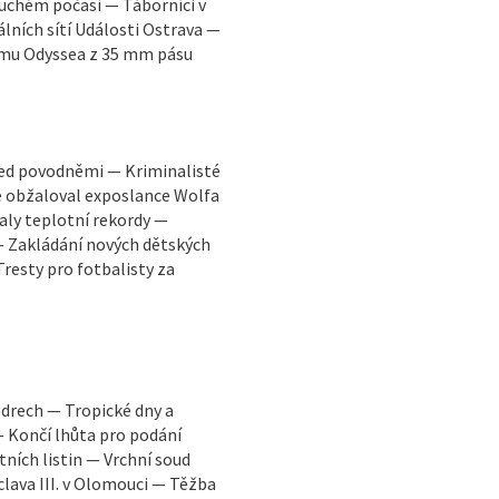
suchém počasí — Táborníci v
lních sítí Události Ostrava —
lmu Odyssea z 35 mm pásu
ed povodněmi — Kriminalisté
e obžaloval exposlance Wolfa
aly teplotní rekordy —
 Zakládání nových dětských
Tresty pro fotbalisty za
edrech — Tropické dny a
— Končí lhůta pro podání
tních listin — Vrchní soud
clava III. v Olomouci — Těžba