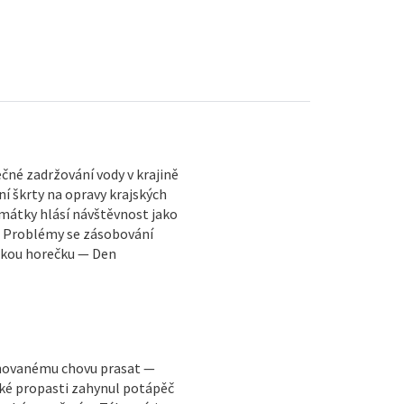
né zadržování vody v krajině
í škrty na opravy krajských
Památky hlásí návštěvnost jako
— Problémy se zásobování
skou horečku — Den
ánovanému chovu prasat —
cké propasti zahynul potápěč