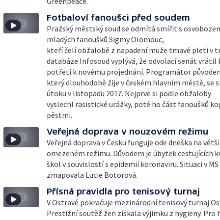
Greenpeace.
Fotbaloví fanoušci před soudem
Pražský městský soud se odmítá smířit s osvobozen
mladých fanoušků Sigmy Olomouc,
kteří čelí obžalobě z napadení muže tmavé pleti v t
databáze Infosoud vyplývá, že odvolací senát vrátil
potřetí k novému projednání. Programátor původem 
který dlouhodobě žije v českém hlavním městě, se 
útoku v listopadu 2017. Nejprve si podle obžaloby
vyslechl rasistické urážky, poté ho část fanoušků ko
pěstmi.
Veřejná doprava v nouzovém režimu
Veřejná doprava v Česku funguje ode dneška na větši
omezeném režimu. Důvodem je úbytek cestujících kv
škol v souvislostí s epidemií koronaviru. Situaci v MS 
zmapovala Lucie Botorová.
Přísná pravidla pro tenisový turnaj
V Ostravě pokračuje mezinárodní tenisový turnaj O
Prestižní soutěž žen získala výjimku z hygieny. Pro 