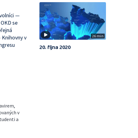
olníci —
— OKD se
řejná
26 min
— Knihovny v
ongresu
20. října 2020
navirem,
zovaných v
studenti a