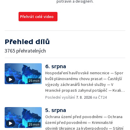
potravin a designéři.
Přehrát celé video
Přehled dílů
3765 přehratelných
6. srpna
Hospodaření havířovské nemocnice — Spor
kvůli plánovanému chovu prasat — Častější
25 min
výjezdy záchranářů horské služby — V
Hranické propasti zahynul potápěč — Kvalita
vody ke koupání — Zavlažování zeleniny v
Poslední vysílání
7. 8. 2026
na ČT24
suchém počasí — Táborníci v horku —
Kempování v horkém počasí — Výběr ze
5. srpna
sociálních sítí Události Ostrava — Zkoumání
Ochrana území před povodněmi — Ochrana
horka na zastávkách MHD — Promítání filmu
území před povodněmi — Kriminalisté
25 min
Odyssea z 35 mm pásu
obvinili Ukrajince za kyberpodvody — Státní