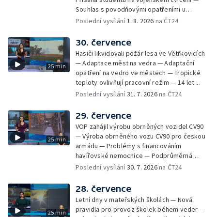
Souhlas s povodňovými opatřeními u
Troubek — Opravy Rudné omezí dopravu —
Poslední vysílání
1. 8. 2026
na ČT24
Dopady horka na lidské zdraví — Předpověď
počasí na následující dny — Vedra táhnou na
30. července
chladnější místa — Hasiči lokalizovali požár
Hasiči likvidovali požár lesa ve Větřkovicích
lesa na Opavsku — Požáry zemědělské
— Adaptace měst na vedra — Adaptační
25 min
techniky na Olomoucku — Dva roky od
opatření na vedro ve městech — Tropické
požáru škol v Českém Těšíně — Výstava
teploty ovlivňují pracovní režim — 14 let
Sladké vzpomínky Opavska
vězení za vraždu ženy ve Staříči/ —
Poslední vysílání
31. 7. 2026
na ČT24
Zhoršená kvalita vody v Bašce a Brušperku
— Podvodník připravil 17 lidí o 4 miliony —
29. července
DPO pořídí 70 nových elektrobusů — V
VOP zahájil výrobu obrněných vozidel CV90
Olomouci přibude 20 elektrobusů —
— Výroba obrněného vozu CV90 pro českou
25 min
Mistryně světa Kneblová zpět v Olomouci —
armádu — Problémy s financováním
Mobilní kurníky pomáhají s kvalitou půdy —
havířovské nemocnice — Podprůměrná
Výběr ze sociálních sítí ČT — Nové varhany v
návštěvnost koupališť v červenci — Do
Poslední vysílání
30. 7. 2026
na ČT24
Rudě u Rýmařova
Česka se vracejí tropické teploty —
Nedostatek krve v transfuzních stanicích —
28. července
Spor kvůli novému chodníku na Keprník —
Letní dny v mateřských školách — Nová
Olomoucké shakespearovské léto
pravidla pro provoz školek během veder —
25 min