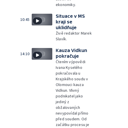
ekonomiky.
Situace v MS
10:45
kraji se
uklidňuje
Živě redaktor Marek
Slavík.
Kauza Vidkun
14:10
pokračuje
Čtením výpovědi
Ivana Kyselého
pokračovala u
Krajského soudu v
Olomouci kauza
Vidkun. Vlivný
podnikatel jako
jediný z
obžalovaných
nevypovídal přímo
před soudem. Od
začátku procesu je