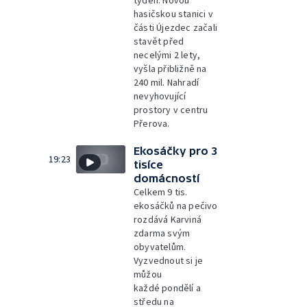
týden. Novou
hasičskou stanici v
části Újezdec začali
stavět před
necelými 2 lety,
vyšla přibližně na
240 mil. Nahradí
nevyhovující
prostory v centru
Přerova.
Ekosáčky pro 3
19:23
tisíce
domácností
Celkem 9 tis.
ekosáčků na pečivo
rozdává Karviná
zdarma svým
obyvatelům.
Vyzvednout si je
můžou
každé pondělí a
středu na