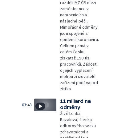
rozdělí MZ ČR mezi
zaměstnance v
nemocnicích a
následné péči.
Mimořádné odměny
jsou spojené s
epidemií koronaviru.
Celkem je má v
celém Česku
získataž 150 tis.
pracovníků. Žádosti
o jejich vyplacení
mohou zřizovatelé
zařízení podávat od
zítřka.
11 miliard na
03:43
odměny
Živě Lenka
Bazalová, členka
odborového svazu
zdravotnictví a