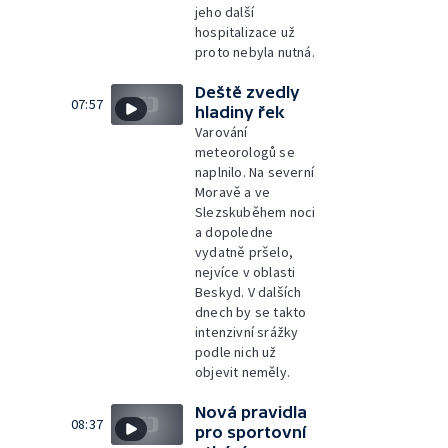
jeho další
hospitalizace už
proto nebyla nutná.
Deště zvedly
07:57
hladiny řek
Varování
meteorologů se
naplnilo. Na severní
Moravě a ve
Slezskuběhem noci
a dopoledne
vydatně pršelo,
nejvíce v oblasti
Beskyd. V dalších
dnech by se takto
intenzivní srážky
podle nich už
objevit neměly.
Nová pravidla
08:37
pro sportovní