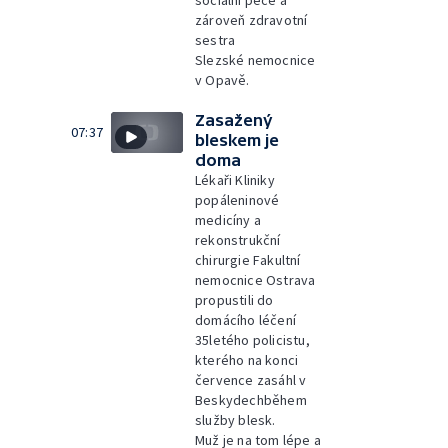
sociální péče a
zároveň zdravotní
sestra
Slezské nemocnice
v Opavě.
Zasažený
07:37
bleskem je
doma
Lékaři Kliniky
popáleninové
medicíny a
rekonstrukční
chirurgie Fakultní
nemocnice Ostrava
propustili do
domácího léčení
35letého policistu,
kterého na konci
července zasáhl v
Beskydechběhem
služby blesk.
Muž je na tom lépe a