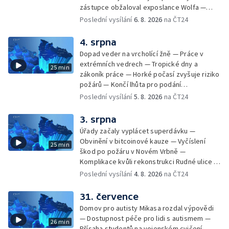
zástupce obžaloval exposlance Wolfa —
Péče o hospodářská zvířata ve vedrech —
Poslední vysílání
6. 8. 2026
na ČT24
Opět padaly teplotní rekordy — Stěhování
depozitu Vlastivědného muzea Olomouc —
4. srpna
Zakládání nových dětských skupin — Výběr
Dopad veder na vrcholící žně — Práce v
ze sociálních sítí Události Ostrava — Tresty
extrémních vedrech — Tropické dny a
25 min
pro fotbalisty za korupci — Po stopách
zákoník práce — Horké počasí zvyšuje riziko
Gebharda Blüchera
požárů — Končí lhůta pro podání
kandidátních listin — Končí lhůta pro podání
Poslední vysílání
5. 8. 2026
na ČT24
kandidátních listin — Vrchní soud zrušil
rozsudek v lihové kauze — Výročí
3. srpna
zavraždění Václava III. v Olomouci — Těžba
Úřady začaly vyplácet superdávku —
unikátní rašeliny pro lázně v Karlově
Obvinění v bitcoinové kauze — Vyčíslení
25 min
Studánce — Výběr ze sociálních sítí ČT —
škod po požáru v Novém Vrbně —
Nový program pro léčbu obezity —
Komplikace kvůli rekonstrukci Rudné ulice —
Olomoucké (nejen) shakespearovské léto
Nárůst zájmu o klimatizace — Výluka vlaků
Poslední vysílání
4. 8. 2026
na ČT24
mezi Jeseníkem a Krnovem —
Protipovodňová opatření v Troubkách —
31. července
Zájem o bydlení na vysokoškolskýc kolejích
Domov pro autisty Mikasa rozdal výpovědi
— Vrcholí sklizeň levandulí
— Dostupnost péče pro lidi s autismem —
26 min
Přísaha studentů na vojenském cvičení —