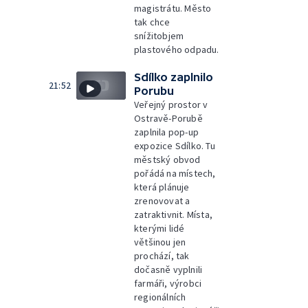
magistrátu. Město
tak chce
snížitobjem
plastového odpadu.
Sdílko zaplnilo
21:52
Porubu
Veřejný prostor v
Ostravě-Porubě
zaplnila pop-up
expozice Sdílko. Tu
městský obvod
pořádá na místech,
která plánuje
zrenovovat a
zatraktivnit. Místa,
kterými lidé
většinou jen
prochází, tak
dočasně vyplnili
farmáři, výrobci
regionálních