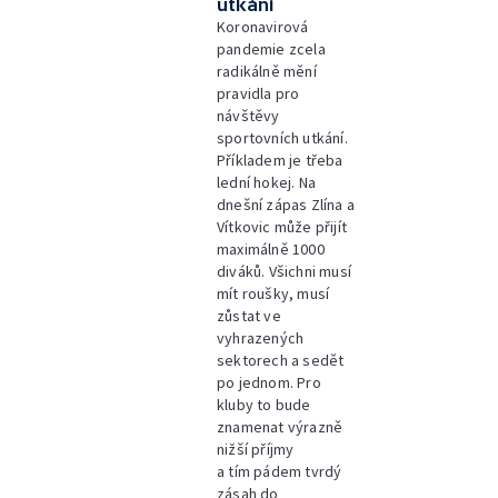
utkání
Koronavirová
pandemie zcela
radikálně mění
pravidla pro
návštěvy
sportovních utkání.
Příkladem je třeba
lední hokej. Na
dnešní zápas Zlína a
Vítkovic může přijít
maximálně 1000
diváků. Všichni musí
mít roušky, musí
zůstat ve
vyhrazených
sektorech a sedět
po jednom. Pro
kluby to bude
znamenat výrazně
nižší příjmy
a tím pádem tvrdý
zásah do