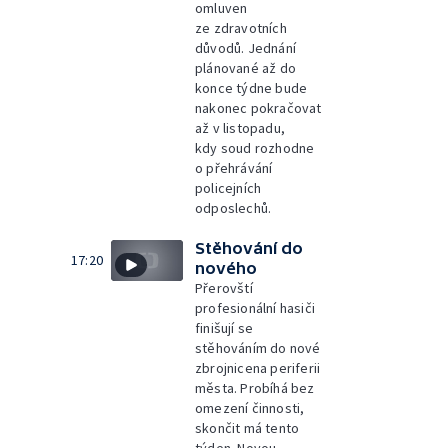
omluven
ze zdravotních
důvodů. Jednání
plánované až do
konce týdne bude
nakonec pokračovat
až v listopadu,
kdy soud rozhodne
o přehrávání
policejních
odposlechů.
Stěhování do
17:20
nového
Přerovští
profesionální hasiči
finišují se
stěhováním do nové
zbrojnicena periferii
města. Probíhá bez
omezení činnosti,
skončit má tento