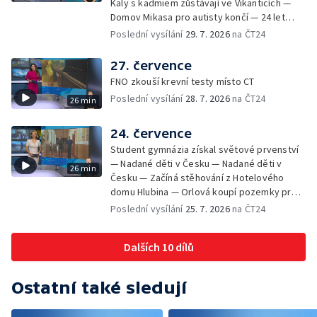
Kaly s kadmiem zůstávají ve Vikanticích —
Domov Mikasa pro autisty končí — 24 let
vězení za zapálení ženy — Kybernetický
Poslední vysílání
29. 7. 2026
na ČT24
útok na šumperskou radnici — Pěvecký sbor
Gorol se chystá na festival — Nová
27. července
cyklostezka až na Slovensko — AI pomáhá
FNO zkouší krevní testy místo CT
při endoskopii — Výběr ze sociálních sítí ČT
Poslední vysílání
28. 7. 2026
na ČT24
26 min
— Zemřela baletka Vlasta Pavelcová —
Budoucnost vily Johanna Hückela v Novém
Jičíně
24. července
Student gymnázia získal světové prvenství
— Nadané děti v Česku — Nadané děti v
26 min
Česku — Začíná stěhování z Hotelového
domu Hlubina — Orlová koupí pozemky pro
rodinné domy — Tatra Trucks na čínském
Poslední vysílání
25. 7. 2026
na ČT24
sankčním seznamu — Vědci zachraňují
karase obecného — Obnova zeleně v
Dalších 10 dílů
Komenského sadech — Přehled sociálních
sítí ČT — Dobrovolný vojenský výcvik
studentů na Libavé — Výměna luxfer ve
Ostatní také sledují
dvoraně Bredy