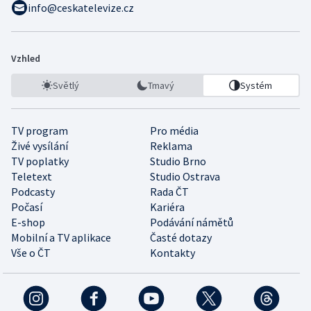
info@ceskatelevize.cz
Vzhled
Světlý
Tmavý
Systém
TV program
Pro média
Živé vysílání
Reklama
TV poplatky
Studio Brno
Teletext
Studio Ostrava
Podcasty
Rada ČT
Počasí
Kariéra
E-shop
Podávání námětů
Mobilní a TV aplikace
Časté dotazy
Vše o ČT
Kontakty