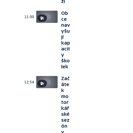
ží
Ob
11:00
ce
nav
yšu
jí
kap
acit
y
ško
lek
Zač
12:54
áte
k
mo
tor
kář
ské
sez
ón
y