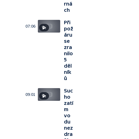
rná
ch
Při
07:06
pož
áru
se
zra
nilo
5
děl
ník
ů
Suc
09:01
ho
zatí
m
vo
du
nez
dra