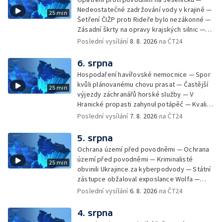
Nedeostatečné zadržování vody v krajině —
25 min
Šetření ČIŽP proti Rideře bylo nezákonné —
Zásadní škrty na opravy krajských silnic —
Zásadní škrty na opravy krajských silnic —
Poslední vysílání
8. 8. 2026
na ČT24
Památky hlásí návštěvnost jako před
covidem — Úhyny ryb kvůli vysokým
6. srpna
teplotám — Problémy se zásobování vodou
Hospodaření havířovské nemocnice — Spor
v MS kraji nehrozí — testováním na
kvůli plánovanému chovu prasat — Častější
25 min
západonilskou horečku — Den židovských
výjezdy záchranářů horské služby — V
památek
Hranické propasti zahynul potápěč — Kvalita
vody ke koupání — Zavlažování zeleniny v
Poslední vysílání
7. 8. 2026
na ČT24
suchém počasí — Táborníci v horku —
Kempování v horkém počasí — Výběr ze
5. srpna
sociálních sítí Události Ostrava — Zkoumání
Ochrana území před povodněmi — Ochrana
horka na zastávkách MHD — Promítání filmu
území před povodněmi — Kriminalisté
25 min
Odyssea z 35 mm pásu
obvinili Ukrajince za kyberpodvody — Státní
zástupce obžaloval exposlance Wolfa —
Péče o hospodářská zvířata ve vedrech —
Poslední vysílání
6. 8. 2026
na ČT24
Opět padaly teplotní rekordy — Stěhování
depozitu Vlastivědného muzea Olomouc —
4. srpna
Zakládání nových dětských skupin — Výběr