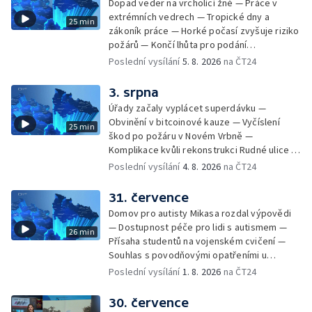
Dopad veder na vrcholící žně — Práce v
ze sociálních sítí Události Ostrava — Tresty
extrémních vedrech — Tropické dny a
25 min
pro fotbalisty za korupci — Po stopách
zákoník práce — Horké počasí zvyšuje riziko
Gebharda Blüchera
požárů — Končí lhůta pro podání
kandidátních listin — Končí lhůta pro podání
Poslední vysílání
5. 8. 2026
na ČT24
kandidátních listin — Vrchní soud zrušil
rozsudek v lihové kauze — Výročí
3. srpna
zavraždění Václava III. v Olomouci — Těžba
Úřady začaly vyplácet superdávku —
unikátní rašeliny pro lázně v Karlově
Obvinění v bitcoinové kauze — Vyčíslení
25 min
Studánce — Výběr ze sociálních sítí ČT —
škod po požáru v Novém Vrbně —
Nový program pro léčbu obezity —
Komplikace kvůli rekonstrukci Rudné ulice —
Olomoucké (nejen) shakespearovské léto
Nárůst zájmu o klimatizace — Výluka vlaků
Poslední vysílání
4. 8. 2026
na ČT24
mezi Jeseníkem a Krnovem —
Protipovodňová opatření v Troubkách —
31. července
Zájem o bydlení na vysokoškolskýc kolejích
Domov pro autisty Mikasa rozdal výpovědi
— Vrcholí sklizeň levandulí
— Dostupnost péče pro lidi s autismem —
26 min
Přísaha studentů na vojenském cvičení —
Souhlas s povodňovými opatřeními u
Troubek — Opravy Rudné omezí dopravu —
Poslední vysílání
1. 8. 2026
na ČT24
Dopady horka na lidské zdraví — Předpověď
počasí na následující dny — Vedra táhnou na
30. července
chladnější místa — Hasiči lokalizovali požár