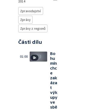
2014
Zpravodajství
Zprávy
Zprávy z regionů
Části dílu
Bo
01:00
hu
mín
chc
e
zak
áza
t
výk
upy
ve
sbě