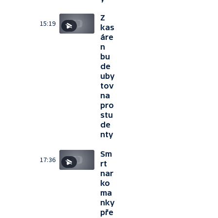
Z
15:19
kas
áre
n
bu
de
uby
tov
na
pro
stu
de
nty
Sm
17:36
rt
nar
ko
ma
nky
pře