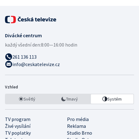
Divácké centrum
každý všední den:
8:00—16:00 hodin
261 136 113
info@ceskatelevize.cz
Vzhled
Světlý
Tmavý
Systém
TV program
Pro média
Živé vysílání
Reklama
TV poplatky
Studio Brno