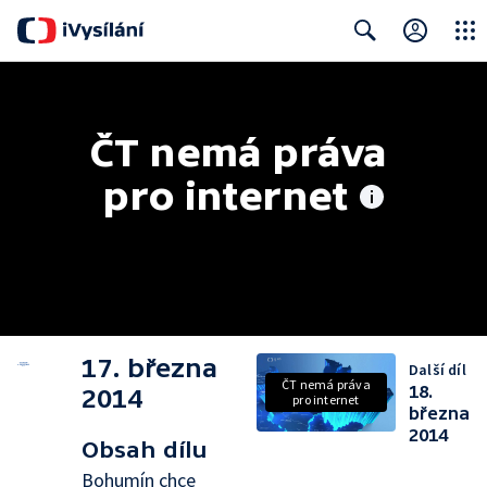
Close
Search
ČT nemá práva 
pro internet
17. března
Další díl
ČT nemá práva
18.
2014
pro internet
března
2014
Obsah dílu
Bohumín chce