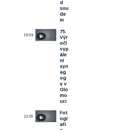
d
sou
de
m
75.
19:59
Výr
očí
vyp
ále
ní
syn
ag
og
y v
Olo
mo
uci
Fot
22:05
ogr
afi