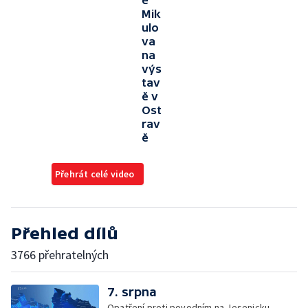
e
Mik
ulo
va
na
výs
tav
ě v
Ost
rav
ě
Přehrát celé video
Přehled dílů
3766 přehratelných
7. srpna
Opatření proti povodním na Jesenicku —