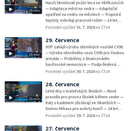
Hasiči likvidovali požár lesa ve Větřkovicích
lesa na Opavsku — Požáry zemědělské
— Adaptace měst na vedra — Adaptační
25 min
techniky na Olomoucku — Dva roky od
opatření na vedro ve městech — Tropické
požáru škol v Českém Těšíně — Výstava
teploty ovlivňují pracovní režim — 14 let
Sladké vzpomínky Opavska
vězení za vraždu ženy ve Staříči/ —
Poslední vysílání
31. 7. 2026
na ČT24
Zhoršená kvalita vody v Bašce a Brušperku
— Podvodník připravil 17 lidí o 4 miliony —
29. července
DPO pořídí 70 nových elektrobusů — V
VOP zahájil výrobu obrněných vozidel CV90
Olomouci přibude 20 elektrobusů —
— Výroba obrněného vozu CV90 pro českou
25 min
Mistryně světa Kneblová zpět v Olomouci —
armádu — Problémy s financováním
Mobilní kurníky pomáhají s kvalitou půdy —
havířovské nemocnice — Podprůměrná
Výběr ze sociálních sítí ČT — Nové varhany v
návštěvnost koupališť v červenci — Do
Poslední vysílání
30. 7. 2026
na ČT24
Rudě u Rýmařova
Česka se vracejí tropické teploty —
Nedostatek krve v transfuzních stanicích —
28. července
Spor kvůli novému chodníku na Keprník —
Letní dny v mateřských školách — Nová
Olomoucké shakespearovské léto
pravidla pro provoz školek během veder —
25 min
Kaly s kadmiem zůstávají ve Vikanticích —
Domov Mikasa pro autisty končí — 24 let
vězení za zapálení ženy — Kybernetický
Poslední vysílání
29. 7. 2026
na ČT24
útok na šumperskou radnici — Pěvecký sbor
Gorol se chystá na festival — Nová
27. července