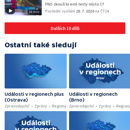
cyklostezka až na Slovensko — AI pomáhá
FNO zkouší krevní testy místo CT
při endoskopii — Výběr ze sociálních sítí ČT
Poslední vysílání
28. 7. 2026
na ČT24
26 min
— Zemřela baletka Vlasta Pavelcová —
Budoucnost vily Johanna Hückela v Novém
Jičíně
Dalších 10 dílů
Ostatní také sledují
Události v regionech plus
Události v regionech
(Ostrava)
(Brno)
Zpravodajství
Zprávy
Regiony
Zpravodajství
Zprávy
Region