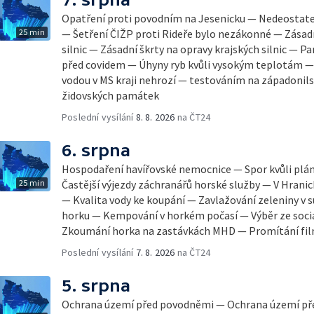
Opatření proti povodním na Jesenicku — Nedeostateč
25 min
— Šetření ČIŽP proti Rideře bylo nezákonné — Zásadn
silnic — Zásadní škrty na opravy krajských silnic — 
před covidem — Úhyny ryb kvůli vysokým teplotám 
vodou v MS kraji nehrozí — testováním na západonil
židovských památek
Poslední vysílání
8. 8. 2026
na ČT24
6. srpna
Hospodaření havířovské nemocnice — Spor kvůli pl
25 min
Častější výjezdy záchranářů horské služby — V Hrani
— Kvalita vody ke koupání — Zavlažování zeleniny v 
horku — Kempování v horkém počasí — Výběr ze sociá
Zkoumání horka na zastávkách MHD — Promítání fi
Poslední vysílání
7. 8. 2026
na ČT24
5. srpna
Ochrana území před povodněmi — Ochrana území př