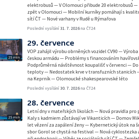
elektrobusů — V Olomouci přibude 20 elektrobusů —
zpět v Olomouci — Mobilní kurníky pomáhají s kvalit
sítí ČT — Nové varhany v Rudě u Rýmařova
Poslední vysílání
31. 7. 2026
na ČT24
29. července
VOP zahájil výrobu obrněných vozidel CV90 — Výrob
25 min
českou armádu — Problémy s financováním havířov
Podprůměrná návštěvnost koupališť v červenci — Do Č
teploty — Nedostatek krve v transfuzních stanicích
na Keprník — Olomoucké shakespearovské léto
Poslední vysílání
30. 7. 2026
na ČT24
28. července
Letní dny v mateřských školách — Nová pravidla pro
25 min
Kaly s kadmiem zůstávají ve Vikanticích — Domov Mik
let vězení za zapálení ženy — Kybernetický útok na 
sbor Gorol se chystá na festival — Nová cyklostezk
při endoskopii — Výběr ze sociálních sítí ČT — Zemře