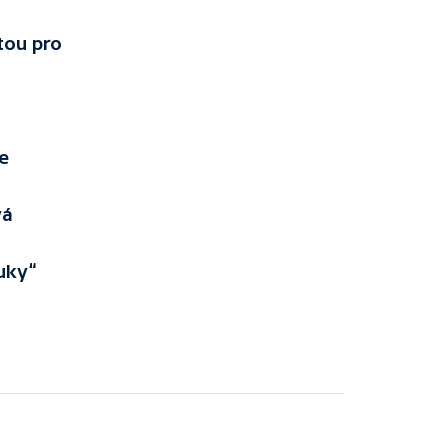
tou pro
e
vá
uky“