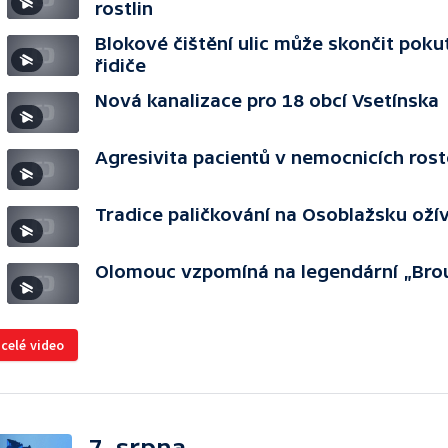
rostlin
Blokové čištění ulic může skončit poku
řidiče
Nová kanalizace pro 18 obcí Vsetínska
Agresivita pacientů v nemocnicích rost
Tradice paličkování na Osoblažsku oží
Olomouc vzpomíná na legendární „Bro
 celé video
7. srpna