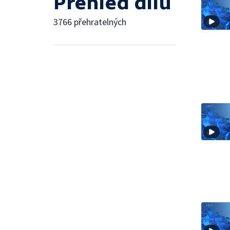
Přehled dílů
3766 přehratelných