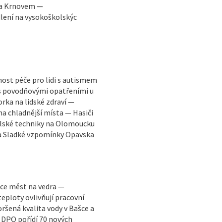
 a Krnovem —
lení na vysokoškolskýc
ost péče pro lidi s autismem
 s povodňovými opatřeními u
ka na lidské zdraví —
na chladnější místa — Hasiči
ělské techniky na Olomoucku
va Sladké vzpomínky Opavska
tace měst na vedra —
eploty ovlivňují pracovní
oršená kvalita vody v Bašce a
— DPO pořídí 70 nových