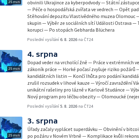
25 min
obvinili Ukrajince za kyberpodvody — Státní zástupc
— Péče o hospodářská zvířata ve vedrech — Opět pad
Stěhování depozitu Vlastivědného muzea Olomouc —
skupin — Výběr ze sociálních sítí Události Ostrava — 
korupci — Po stopách Gebharda Blüchera
Poslední vysílání
6. 8. 2026
na ČT24
4. srpna
Dopad veder na vrcholící žně — Práce v extrémních v
25 min
zákoník práce — Horké počasí zvyšuje riziko požárů 
kandidátních listin — Končí lhůta pro podání kandidá
zrušil rozsudek v lihové kauze — Výročí zavraždění Vá
unikátní rašeliny pro lázně v Karlově Studánce — Výbě
Nový program pro léčbu obezity — Olomoucké (neje
Poslední vysílání
5. 8. 2026
na ČT24
3. srpna
Úřady začaly vyplácet superdávku — Obvinění v bitco
25 min
po požáru v Novém Vrbně — Komplikace kvůli rekonst