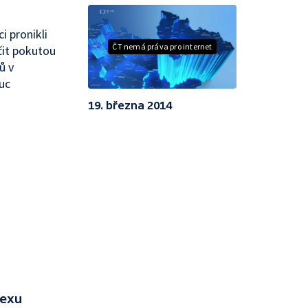
i pronikli
ČT nemá práva pro internet
čit pokutou
ů v
uc
19. března 2014
lexu