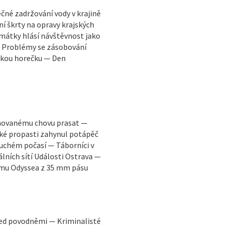
né zadržování vody v krajině
í škrty na opravy krajských
Památky hlásí návštěvnost jako
— Problémy se zásobování
skou horečku — Den
ánovanému chovu prasat —
cké propasti zahynul potápěč
suchém počasí — Táborníci v
lních sítí Události Ostrava —
lmu Odyssea z 35 mm pásu
ed povodněmi — Kriminalisté