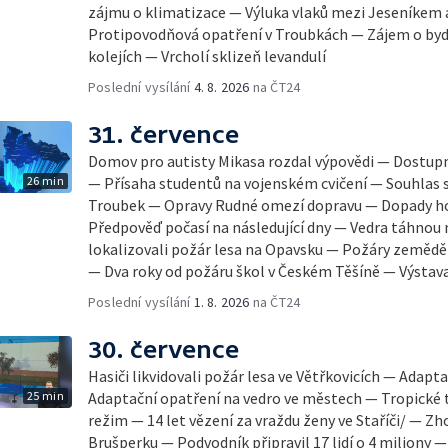
zájmu o klimatizace — Výluka vlaků mezi Jeseníkem
Protipovodňová opatření v Troubkách — Zájem o byd
kolejích — Vrcholí sklizeň levandulí
Poslední vysílání
4. 8. 2026
na ČT24
31. července
Domov pro autisty Mikasa rozdal výpovědi — Dostupn
26 min
— Přísaha studentů na vojenském cvičení — Souhlas
Troubek — Opravy Rudné omezí dopravu — Dopady hor
Předpověď počasí na následující dny — Vedra táhnou 
lokalizovali požár lesa na Opavsku — Požáry zeměd
— Dva roky od požáru škol v Českém Těšíně — Výsta
Poslední vysílání
1. 8. 2026
na ČT24
30. července
Hasiči likvidovali požár lesa ve Větřkovicích — Adap
25 min
Adaptační opatření na vedro ve městech — Tropické t
režim — 14 let vězení za vraždu ženy ve Staříči/ — Zh
Brušperku — Podvodník připravil 17 lidí o 4 miliony 