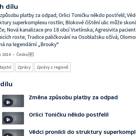
h dílu
působu platby za odpad; Orlici Toničku někdo postřelil; Vědc
ktury superkomplexu rostlin; Blokové čištění ulic může skon
iče; Nová kanalizace pro 18 obcí Vsetínska; Agresivita pacient
cích roste; Tradice paličkování na Osoblažsku ožívá; Olomo
ná na legendární „Brouky“
o
2014
•
Česko
ajství
Zprávy
Zprávy z regionů
 dílu
Změna způsobu platby za odpad
Orlici Toničku někdo postřelil
Vědci pronikli do struktury superkomp