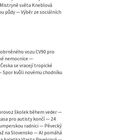
 Mistryně světa Kneblová
ou půdy — Výběr ze sociálních
a obrněného vozu CV90 pro
ské nemocnice —
eska se vracejí tropické
 — Spor kvůli novému chodníku
 provoz školek během veder —
asa pro autisty končí — 24
šumperskou radnici — Pěvecký
a až na Slovensko — AI pomáhá
la baletka Vlasta Pavelcová —