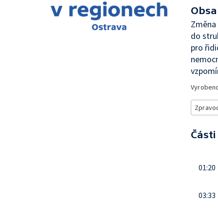
Obsa
Změna z
do stru
pro řid
nemocni
vzpomí
Vyroben
Zpravod
Části
01:20
03:33