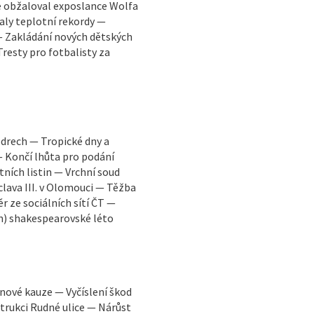
e obžaloval exposlance Wolfa
aly teplotní rekordy —
 Zakládání nových dětských
Tresty pro fotbalisty za
edrech — Tropické dny a
— Končí lhůta pro podání
tních listin — Vrchní soud
clava III. v Olomouci — Těžba
r ze sociálních sítí ČT —
n) shakespearovské léto
inové kauze — Vyčíslení škod
rukci Rudné ulice — Nárůst