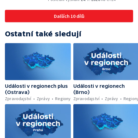
Nižší trest pro dealera fentanylu — Začíná
festival Štěrkovna Open Music 2026
Dalších 10 dílů
Ostatní také sledují
Události v regionech plus
Události v regionech
(Ostrava)
(Brno)
Zpravodajství
Zprávy
Regiony
Zpravodajství
Zprávy
Region