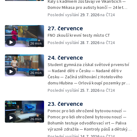
Kaly s kadmiem zůstávají ve Vikanticích —
Domov Mikasa pro autisty končí — 24 let
vězení za zapálení ženy — Kybernetický
Poslední vysílání
29. 7. 2026
na ČT24
útok na šumperskou radnici — Pěvecký sbor
Gorol se chystá na festival — Nová
27. července
cyklostezka až na Slovensko — AI pomáhá
FNO zkouší krevní testy místo CT
při endoskopii — Výběr ze sociálních sítí ČT
Poslední vysílání
28. 7. 2026
na ČT24
26 min
— Zemřela baletka Vlasta Pavelcová —
Budoucnost vily Johanna Hückela v Novém
Jičíně
24. července
Student gymnázia získal světové prvenství
— Nadané děti v Česku — Nadané děti v
26 min
Česku — Začíná stěhování z Hotelového
domu Hlubina — Orlová koupí pozemky pro
rodinné domy — Tatra Trucks na čínském
Poslední vysílání
25. 7. 2026
na ČT24
sankčním seznamu — Vědci zachraňují
karase obecného — Obnova zeleně v
23. července
Komenského sadech — Přehled sociálních
Pomoc pro lidi ohrožené bytovou nouzí —
sítí ČT — Dobrovolný vojenský výcvik
Pomoc pro lidi ohrožené bytovou nouzí —
26 min
studentů na Libavé — Výměna luxfer ve
Bohumín testuje odvodňovací vrt — Paliva
dvoraně Bredy
výrazně zdražila — Kontroly pásů a dětských
sedaček — Výběr ze sociálních sítí ČT —
Poslední vysílání
24. 7. 2026
na ČT24