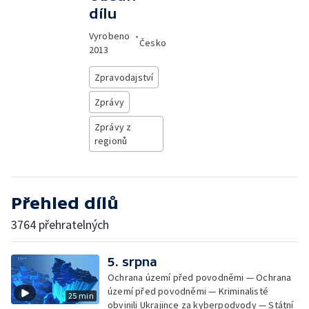
dílu
Vyrobeno
•
Česko
2013
Zpravodajství
Zprávy
Zprávy z
regionů
Přehled dílů
3764 přehratelných
5. srpna
Ochrana území před povodněmi — Ochrana
území před povodněmi — Kriminalisté
25 min
obvinili Ukrajince za kyberpodvody — Státní