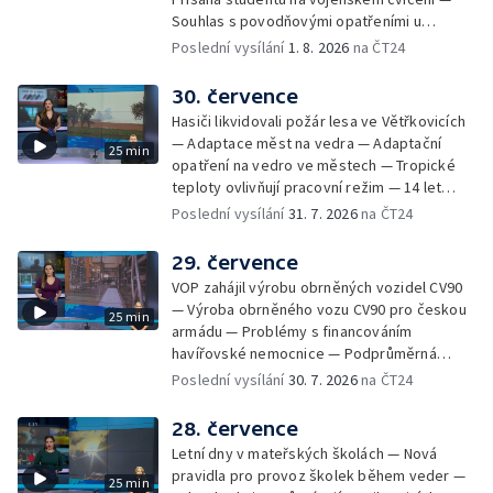
Souhlas s povodňovými opatřeními u
Troubek — Opravy Rudné omezí dopravu —
Poslední vysílání
1. 8. 2026
na ČT24
Dopady horka na lidské zdraví — Předpověď
počasí na následující dny — Vedra táhnou na
30. července
chladnější místa — Hasiči lokalizovali požár
Hasiči likvidovali požár lesa ve Větřkovicích
lesa na Opavsku — Požáry zemědělské
— Adaptace měst na vedra — Adaptační
25 min
techniky na Olomoucku — Dva roky od
opatření na vedro ve městech — Tropické
požáru škol v Českém Těšíně — Výstava
teploty ovlivňují pracovní režim — 14 let
Sladké vzpomínky Opavska
vězení za vraždu ženy ve Staříči/ —
Poslední vysílání
31. 7. 2026
na ČT24
Zhoršená kvalita vody v Bašce a Brušperku
— Podvodník připravil 17 lidí o 4 miliony —
29. července
DPO pořídí 70 nových elektrobusů — V
VOP zahájil výrobu obrněných vozidel CV90
Olomouci přibude 20 elektrobusů —
— Výroba obrněného vozu CV90 pro českou
25 min
Mistryně světa Kneblová zpět v Olomouci —
armádu — Problémy s financováním
Mobilní kurníky pomáhají s kvalitou půdy —
havířovské nemocnice — Podprůměrná
Výběr ze sociálních sítí ČT — Nové varhany v
návštěvnost koupališť v červenci — Do
Poslední vysílání
30. 7. 2026
na ČT24
Rudě u Rýmařova
Česka se vracejí tropické teploty —
Nedostatek krve v transfuzních stanicích —
28. července
Spor kvůli novému chodníku na Keprník —
Letní dny v mateřských školách — Nová
Olomoucké shakespearovské léto
pravidla pro provoz školek během veder —
25 min