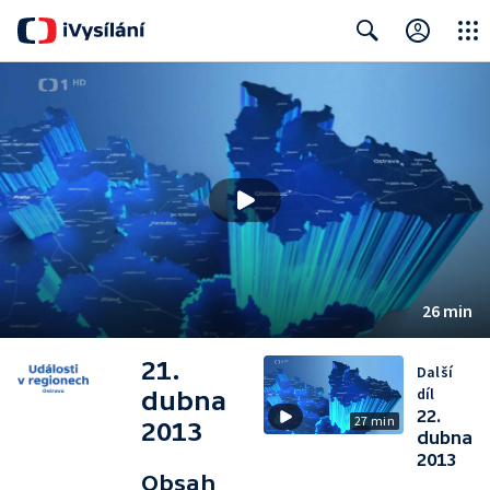
Close
Search
26 min
21.
Další
díl
dubna
22.
27 min
2013
dubna
2013
Obsah