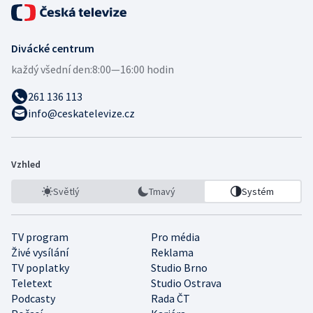
Divácké centrum
každý všední den:
8:00—16:00 hodin
261 136 113
info@ceskatelevize.cz
Vzhled
Světlý
Tmavý
Systém
TV program
Pro média
Živé vysílání
Reklama
TV poplatky
Studio Brno
Teletext
Studio Ostrava
Podcasty
Rada ČT