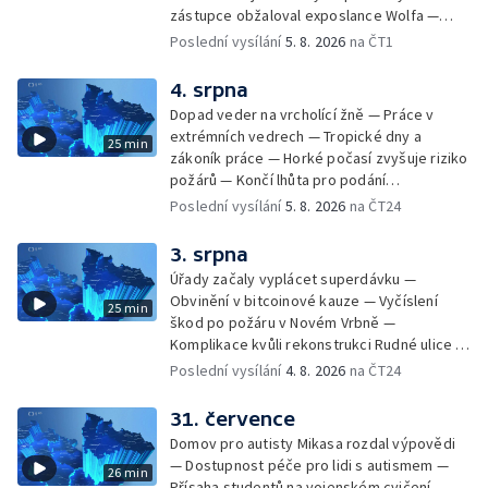
zástupce obžaloval exposlance Wolfa —
Péče o hospodářská zvířata ve vedrech —
Poslední vysílání
5. 8. 2026
na ČT1
Opět padaly teplotní rekordy — Stěhování
depozitu Vlastivědného muzea Olomouc —
4. srpna
Zakládání nových dětských skupin — Výběr
Dopad veder na vrcholící žně — Práce v
ze sociálních sítí Události Ostrava — Tresty
extrémních vedrech — Tropické dny a
25 min
pro fotbalisty za korupci — Po stopách
zákoník práce — Horké počasí zvyšuje riziko
Gebharda Blüchera
požárů — Končí lhůta pro podání
kandidátních listin — Končí lhůta pro podání
Poslední vysílání
5. 8. 2026
na ČT24
kandidátních listin — Vrchní soud zrušil
rozsudek v lihové kauze — Výročí
3. srpna
zavraždění Václava III. v Olomouci — Těžba
Úřady začaly vyplácet superdávku —
unikátní rašeliny pro lázně v Karlově
Obvinění v bitcoinové kauze — Vyčíslení
25 min
Studánce — Výběr ze sociálních sítí ČT —
škod po požáru v Novém Vrbně —
Nový program pro léčbu obezity —
Komplikace kvůli rekonstrukci Rudné ulice —
Olomoucké (nejen) shakespearovské léto
Nárůst zájmu o klimatizace — Výluka vlaků
Poslední vysílání
4. 8. 2026
na ČT24
mezi Jeseníkem a Krnovem —
Protipovodňová opatření v Troubkách —
31. července
Zájem o bydlení na vysokoškolskýc kolejích
Domov pro autisty Mikasa rozdal výpovědi
— Vrcholí sklizeň levandulí
— Dostupnost péče pro lidi s autismem —
26 min
Přísaha studentů na vojenském cvičení —