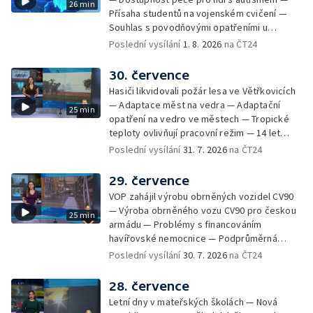
26 min
Přísaha studentů na vojenském cvičení —
Souhlas s povodňovými opatřeními u
Troubek — Opravy Rudné omezí dopravu —
Poslední vysílání
1. 8. 2026
na ČT24
Dopady horka na lidské zdraví — Předpověď
počasí na následující dny — Vedra táhnou na
30. července
chladnější místa — Hasiči lokalizovali požár
Hasiči likvidovali požár lesa ve Větřkovicích
lesa na Opavsku — Požáry zemědělské
— Adaptace měst na vedra — Adaptační
25 min
techniky na Olomoucku — Dva roky od
opatření na vedro ve městech — Tropické
požáru škol v Českém Těšíně — Výstava
teploty ovlivňují pracovní režim — 14 let
Sladké vzpomínky Opavska
vězení za vraždu ženy ve Staříči/ —
Poslední vysílání
31. 7. 2026
na ČT24
Zhoršená kvalita vody v Bašce a Brušperku
— Podvodník připravil 17 lidí o 4 miliony —
29. července
DPO pořídí 70 nových elektrobusů — V
VOP zahájil výrobu obrněných vozidel CV90
Olomouci přibude 20 elektrobusů —
— Výroba obrněného vozu CV90 pro českou
25 min
Mistryně světa Kneblová zpět v Olomouci —
armádu — Problémy s financováním
Mobilní kurníky pomáhají s kvalitou půdy —
havířovské nemocnice — Podprůměrná
Výběr ze sociálních sítí ČT — Nové varhany v
návštěvnost koupališť v červenci — Do
Poslední vysílání
30. 7. 2026
na ČT24
Rudě u Rýmařova
Česka se vracejí tropické teploty —
Nedostatek krve v transfuzních stanicích —
28. července
Spor kvůli novému chodníku na Keprník —
Letní dny v mateřských školách — Nová
Olomoucké shakespearovské léto