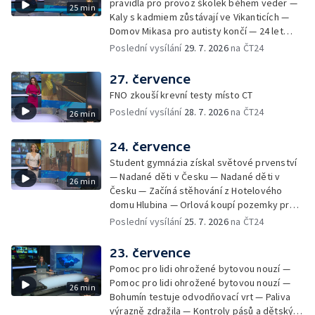
pravidla pro provoz školek během veder —
25 min
Kaly s kadmiem zůstávají ve Vikanticích —
Domov Mikasa pro autisty končí — 24 let
vězení za zapálení ženy — Kybernetický
Poslední vysílání
29. 7. 2026
na ČT24
útok na šumperskou radnici — Pěvecký sbor
Gorol se chystá na festival — Nová
27. července
cyklostezka až na Slovensko — AI pomáhá
FNO zkouší krevní testy místo CT
při endoskopii — Výběr ze sociálních sítí ČT
Poslední vysílání
28. 7. 2026
na ČT24
26 min
— Zemřela baletka Vlasta Pavelcová —
Budoucnost vily Johanna Hückela v Novém
Jičíně
24. července
Student gymnázia získal světové prvenství
— Nadané děti v Česku — Nadané děti v
26 min
Česku — Začíná stěhování z Hotelového
domu Hlubina — Orlová koupí pozemky pro
rodinné domy — Tatra Trucks na čínském
Poslední vysílání
25. 7. 2026
na ČT24
sankčním seznamu — Vědci zachraňují
karase obecného — Obnova zeleně v
23. července
Komenského sadech — Přehled sociálních
Pomoc pro lidi ohrožené bytovou nouzí —
sítí ČT — Dobrovolný vojenský výcvik
Pomoc pro lidi ohrožené bytovou nouzí —
26 min
studentů na Libavé — Výměna luxfer ve
Bohumín testuje odvodňovací vrt — Paliva
dvoraně Bredy
výrazně zdražila — Kontroly pásů a dětských