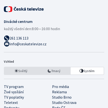
Divácké centrum
každý všední den:
8:00—16:00 hodin
261 136 113
info@ceskatelevize.cz
Vzhled
Světlý
Tmavý
Systém
TV program
Pro média
Živé vysílání
Reklama
TV poplatky
Studio Brno
Teletext
Studio Ostrava
Podcasty
Rada ČT