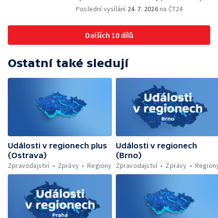
sedaček — Výběr ze sociálních sítí ČT —
Poslední vysílání
24. 7. 2026
na ČT24
Nižší trest pro dealera fentanylu — Začíná
festival Štěrkovna Open Music 2026
Dalších 10 dílů
Ostatní také sledují
Události v regionech plus
Události v regionech
(Ostrava)
(Brno)
Zpravodajství
Zprávy
Regiony
Zpravodajství
Zprávy
Region