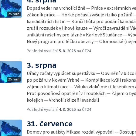
Dopad veder na vrcholící žně — Práce v extrémních v
25 min
zákoník práce — Horké počasí zvyšuje riziko požárů 
kandidátních listin — Končí lhůta pro podání kandidá
zrušil rozsudek v lihové kauze — Výročí zavraždění Vá
unikátní rašeliny pro lázně v Karlově Studánce — Výbě
Nový program pro léčbu obezity — Olomoucké (neje
Poslední vysílání
5. 8. 2026
na ČT24
3. srpna
Úřady začaly vyplácet superdávku — Obvinění v bitco
25 min
po požáru v Novém Vrbně — Komplikace kvůli rekonst
zájmu o klimatizace — Výluka vlaků mezi Jeseníkem
Protipovodňová opatření v Troubkách — Zájem o byd
kolejích — Vrcholí sklizeň levandulí
Poslední vysílání
4. 8. 2026
na ČT24
31. července
Domov pro autisty Mikasa rozdal výpovědi — Dostupn