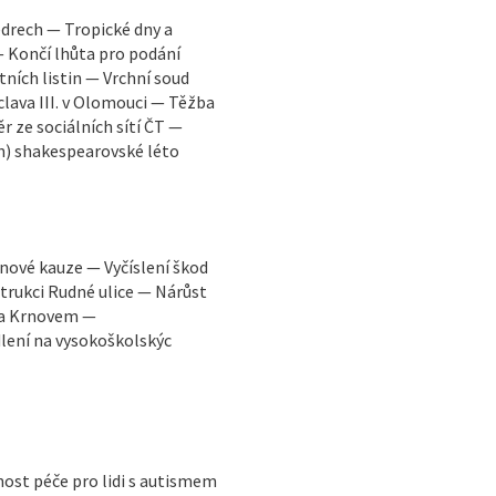
edrech — Tropické dny a
— Končí lhůta pro podání
tních listin — Vrchní soud
clava III. v Olomouci — Těžba
r ze sociálních sítí ČT —
n) shakespearovské léto
inové kauze — Vyčíslení škod
rukci Rudné ulice — Nárůst
 a Krnovem —
lení na vysokoškolskýc
ost péče pro lidi s autismem