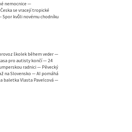
ské nemocnice —
eska se vracejí tropické
 — Spor kvůli novému chodníku
 provoz školek během veder —
asa pro autisty končí — 24
šumperskou radnici — Pěvecký
a až na Slovensko — AI pomáhá
la baletka Vlasta Pavelcová —