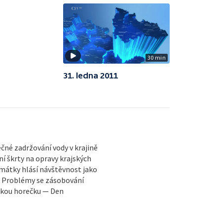
30 min
31. ledna 2011
né zadržování vody v krajině
í škrty na opravy krajských
Památky hlásí návštěvnost jako
— Problémy se zásobování
skou horečku — Den