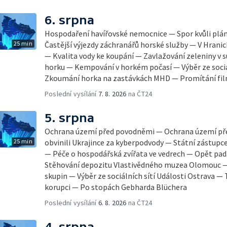
6. srpna
Hospodaření havířovské nemocnice — Spor kvůli pl
25 min
Častější výjezdy záchranářů horské služby — V Hrani
— Kvalita vody ke koupání — Zavlažování zeleniny v 
horku — Kempování v horkém počasí — Výběr ze sociá
Zkoumání horka na zastávkách MHD — Promítání fi
Poslední vysílání
7. 8. 2026
na ČT24
5. srpna
Ochrana území před povodněmi — Ochrana území př
25 min
obvinili Ukrajince za kyberpodvody — Státní zástupc
— Péče o hospodářská zvířata ve vedrech — Opět pad
Stěhování depozitu Vlastivědného muzea Olomouc —
skupin — Výběr ze sociálních sítí Události Ostrava — 
korupci — Po stopách Gebharda Blüchera
Poslední vysílání
6. 8. 2026
na ČT24
4. srpna