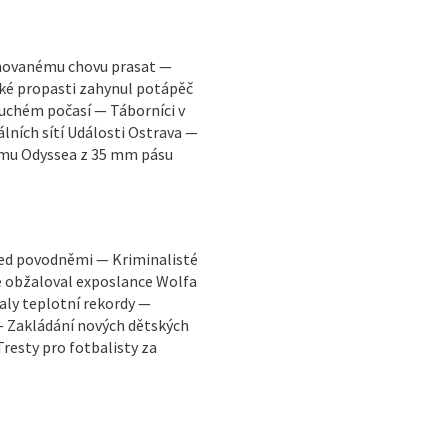
ánovanému chovu prasat —
cké propasti zahynul potápěč
suchém počasí — Táborníci v
lních sítí Události Ostrava —
lmu Odyssea z 35 mm pásu
ed povodněmi — Kriminalisté
e obžaloval exposlance Wolfa
aly teplotní rekordy —
 Zakládání nových dětských
Tresty pro fotbalisty za