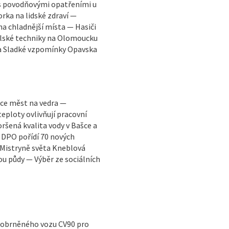
 s povodňovými opatřeními u
ka na lidské zdraví —
na chladnější místa — Hasiči
ělské techniky na Olomoucku
va Sladké vzpomínky Opavska
tace měst na vedra —
eploty ovlivňují pracovní
oršená kvalita vody v Bašce a
— DPO pořídí 70 nových
 Mistryně světa Kneblová
ou půdy — Výběr ze sociálních
a obrněného vozu CV90 pro