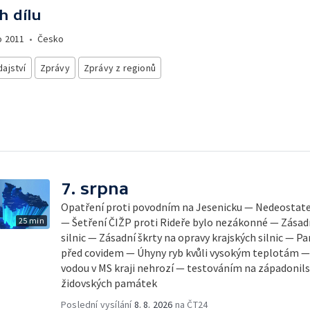
h dílu
o
2011
•
Česko
ajství
Zprávy
Zprávy z regionů
7. srpna
Opatření proti povodním na Jesenicku — Nedeostateč
25 min
— Šetření ČIŽP proti Rideře bylo nezákonné — Zásadn
silnic — Zásadní škrty na opravy krajských silnic — 
před covidem — Úhyny ryb kvůli vysokým teplotám 
vodou v MS kraji nehrozí — testováním na západonil
židovských památek
Poslední vysílání
8. 8. 2026
na ČT24