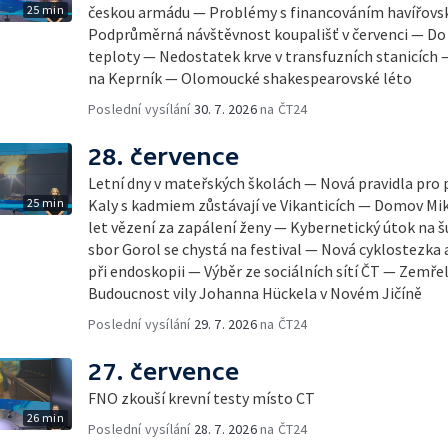
25 min
českou armádu — Problémy s financováním havířov
Podprůměrná návštěvnost koupališť v červenci — Do Č
teploty — Nedostatek krve v transfuzních stanicích
na Keprník — Olomoucké shakespearovské léto
Poslední vysílání
30. 7. 2026
na ČT24
28. července
Letní dny v mateřských školách — Nová pravidla pro
25 min
Kaly s kadmiem zůstávají ve Vikanticích — Domov Mik
let vězení za zapálení ženy — Kybernetický útok na 
sbor Gorol se chystá na festival — Nová cyklostezk
při endoskopii — Výběr ze sociálních sítí ČT — Zemře
Budoucnost vily Johanna Hückela v Novém Jičíně
Poslední vysílání
29. 7. 2026
na ČT24
27. července
FNO zkouší krevní testy místo CT
26 min
Poslední vysílání
28. 7. 2026
na ČT24