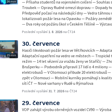
26 min
— Přísaha studentů na vojenském cvičení — Souhlas
Troubek — Opravy Rudné omezí dopravu — Dopady hor
Předpověď počasí na následující dny — Vedra táhnou 
lokalizovali požár lesa na Opavsku — Požáry zeměd
— Dva roky od požáru škol v Českém Těšíně — Výsta
Poslední vysílání
1. 8. 2026
na ČT24
30. července
Hasiči likvidovali požár lesa ve Větřkovicích — Adap
25 min
Adaptační opatření na vedro ve městech — Tropické t
režim — 14 let vězení za vraždu ženy ve Staříči/ — Zh
Brušperku — Podvodník připravil 17 lidí o 4 miliony 
elektrobusů — V Olomouci přibude 20 elektrobusů —
zpět v Olomouci — Mobilní kurníky pomáhají s kvalit
sítí ČT — Nové varhany v Rudě u Rýmařova
Poslední vysílání
31. 7. 2026
na ČT24
29. července
VOP zahájil výrobu obrněných vozidel CV90 — Výrob