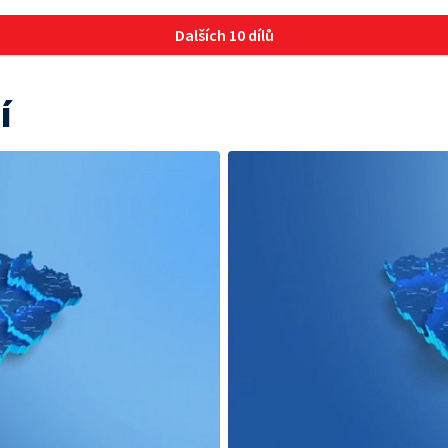
Dalších 10 dílů
í