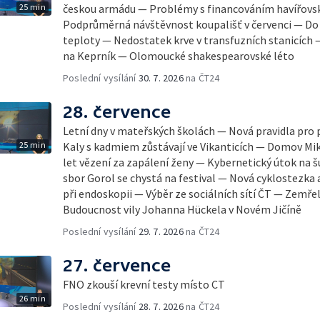
25 min
českou armádu — Problémy s financováním havířov
Podprůměrná návštěvnost koupališť v červenci — Do Č
teploty — Nedostatek krve v transfuzních stanicích
na Keprník — Olomoucké shakespearovské léto
Poslední vysílání
30. 7. 2026
na ČT24
28. července
Letní dny v mateřských školách — Nová pravidla pro
25 min
Kaly s kadmiem zůstávají ve Vikanticích — Domov Mik
let vězení za zapálení ženy — Kybernetický útok na 
sbor Gorol se chystá na festival — Nová cyklostezk
při endoskopii — Výběr ze sociálních sítí ČT — Zemře
Budoucnost vily Johanna Hückela v Novém Jičíně
Poslední vysílání
29. 7. 2026
na ČT24
27. července
FNO zkouší krevní testy místo CT
26 min
Poslední vysílání
28. 7. 2026
na ČT24