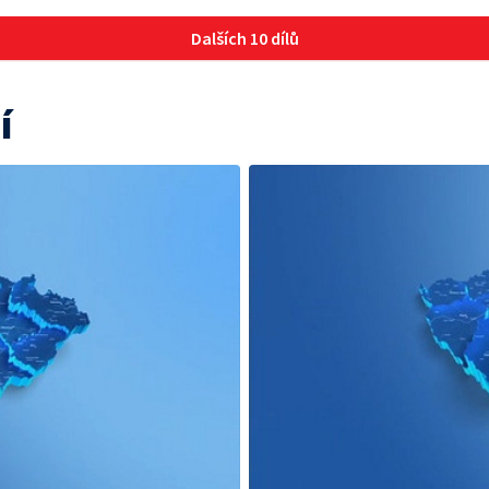
Dalších 10 dílů
í