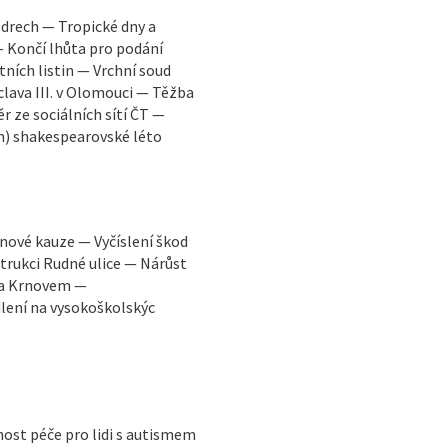
edrech — Tropické dny a
— Končí lhůta pro podání
tních listin — Vrchní soud
clava III. v Olomouci — Těžba
r ze sociálních sítí ČT —
n) shakespearovské léto
inové kauze — Vyčíslení škod
rukci Rudné ulice — Nárůst
 a Krnovem —
lení na vysokoškolskýc
ost péče pro lidi s autismem