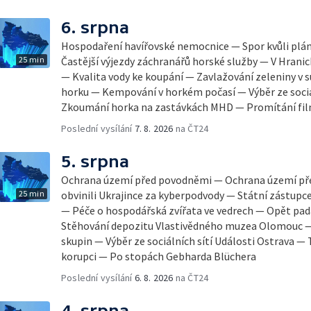
6. srpna
Hospodaření havířovské nemocnice — Spor kvůli pl
25 min
Častější výjezdy záchranářů horské služby — V Hrani
— Kvalita vody ke koupání — Zavlažování zeleniny v 
horku — Kempování v horkém počasí — Výběr ze sociá
Zkoumání horka na zastávkách MHD — Promítání fi
Poslední vysílání
7. 8. 2026
na ČT24
5. srpna
Ochrana území před povodněmi — Ochrana území př
25 min
obvinili Ukrajince za kyberpodvody — Státní zástupc
— Péče o hospodářská zvířata ve vedrech — Opět pad
Stěhování depozitu Vlastivědného muzea Olomouc —
skupin — Výběr ze sociálních sítí Události Ostrava — 
korupci — Po stopách Gebharda Blüchera
Poslední vysílání
6. 8. 2026
na ČT24
4. srpna