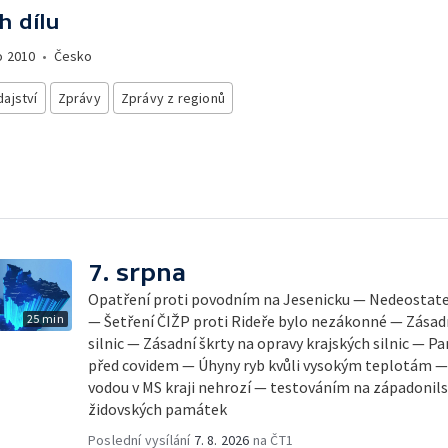
h dílu
o
2010
•
Česko
ajství
Zprávy
Zprávy z regionů
7. srpna
Opatření proti povodním na Jesenicku — Nedeostateč
25 min
— Šetření ČIŽP proti Rideře bylo nezákonné — Zásadn
silnic — Zásadní škrty na opravy krajských silnic — 
před covidem — Úhyny ryb kvůli vysokým teplotám 
vodou v MS kraji nehrozí — testováním na západonil
židovských památek
Poslední vysílání
7. 8. 2026
na ČT1