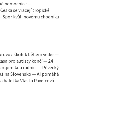
ské nemocnice —
eska se vracejí tropické
 — Spor kvůli novému chodníku
 provoz školek během veder —
asa pro autisty končí — 24
šumperskou radnici — Pěvecký
a až na Slovensko — AI pomáhá
la baletka Vlasta Pavelcová —