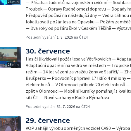
26 min
— Přísaha studentů na vojenském cvičení — Souhlas
Troubek — Opravy Rudné omezí dopravu — Dopady hor
Předpověď počasí na následující dny — Vedra táhnou 
lokalizovali požár lesa na Opavsku — Požáry zeměd
— Dva roky od požáru škol v Českém Těšíně — Výsta
Poslední vysílání
1. 8. 2026
na ČT24
30. července
Hasiči likvidovali požár lesa ve Větřkovicích — Adap
25 min
Adaptační opatření na vedro ve městech — Tropické t
režim — 14 let vězení za vraždu ženy ve Staříči/ — Zh
Brušperku — Podvodník připravil 17 lidí o 4 miliony 
elektrobusů — V Olomouci přibude 20 elektrobusů —
zpět v Olomouci — Mobilní kurníky pomáhají s kvalit
sítí ČT — Nové varhany v Rudě u Rýmařova
Poslední vysílání
31. 7. 2026
na ČT24
29. července
VOP zahájil výrobu obrněných vozidel CV90 — Výrob