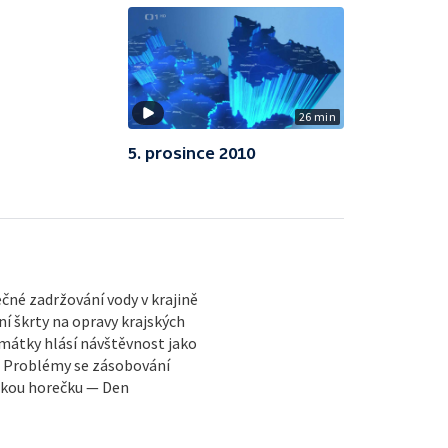
26 min
5. prosince 2010
né zadržování vody v krajině
í škrty na opravy krajských
Památky hlásí návštěvnost jako
— Problémy se zásobování
skou horečku — Den