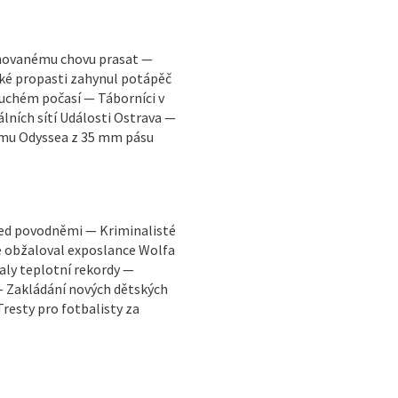
ánovanému chovu prasat —
cké propasti zahynul potápěč
suchém počasí — Táborníci v
lních sítí Události Ostrava —
lmu Odyssea z 35 mm pásu
ed povodněmi — Kriminalisté
e obžaloval exposlance Wolfa
aly teplotní rekordy —
 Zakládání nových dětských
Tresty pro fotbalisty za