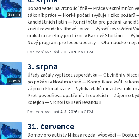
Dopad veder na vrcholící žně — Práce v extrémních v
25 min
zákoník práce — Horké počasí zvyšuje riziko požárů 
kandidátních listin — Končí lhůta pro podání kandidá
zrušil rozsudek v lihové kauze — Výročí zavraždění Vá
unikátní rašeliny pro lázně v Karlově Studánce — Výbě
Nový program pro léčbu obezity — Olomoucké (neje
Poslední vysílání
5. 8. 2026
na ČT24
3. srpna
Úřady začaly vyplácet superdávku — Obvinění v bitco
25 min
po požáru v Novém Vrbně — Komplikace kvůli rekonst
zájmu o klimatizace — Výluka vlaků mezi Jeseníkem
Protipovodňová opatření v Troubkách — Zájem o byd
kolejích — Vrcholí sklizeň levandulí
Poslední vysílání
4. 8. 2026
na ČT24
31. července
Domov pro autisty Mikasa rozdal výpovědi — Dostupn