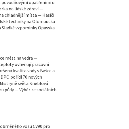
 s povodňovými opatřeními u
ka na lidské zdraví —
na chladnější místa — Hasiči
ělské techniky na Olomoucku
va Sladké vzpomínky Opavska
tace měst na vedra —
eploty ovlivňují pracovní
oršená kvalita vody v Bašce a
— DPO pořídí 70 nových
 Mistryně světa Kneblová
ou půdy — Výběr ze sociálních
a obrněného vozu CV90 pro