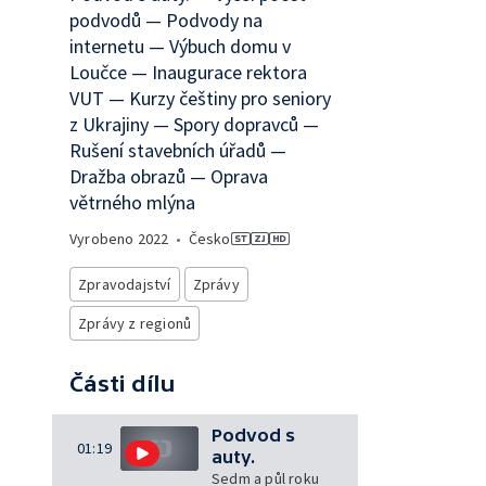
podvodů — Podvody na
internetu — Výbuch domu v
Loučce — Inaugurace rektora
VUT — Kurzy češtiny pro seniory
z Ukrajiny — Spory dopravců —
Rušení stavebních úřadů —
Dražba obrazů — Oprava
větrného mlýna
Vyrobeno
2022
•
Česko
Zpravodajství
Zprávy
Zprávy z regionů
Části dílu
Podvod s
01:19
auty.
Sedm a půl roku