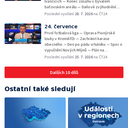
Ivančicích — Konec zásahu v bývalém
baťovském areálu — Daňové zvýhodnění
vína — Výhružky na magistrátu v Olomouci —
Poslední vysílání
28. 7. 2026
na ČT24
Dohady kolem stavby parkoviště —
Brněnské týmy v první fotbalové lize —
24. července
Chystaná rekonstrukce bývalé věznice —
První fotbalová liga — Oprava Pionýrské
Nový seriál pro děti
louky v Kroměříži — Zachránit karase
26 min
obecného — Den po pádu vrtulníku — Spor o
vypuštění Nových Mlýnů — Plán na
odstranění ohořelé budovy — 52. ročník
Poslední vysílání
25. 7. 2026
na ČT24
Letní filmové školy — Energeticky
samostatné továrny
Dalších 10 dílů
Ostatní také sledují