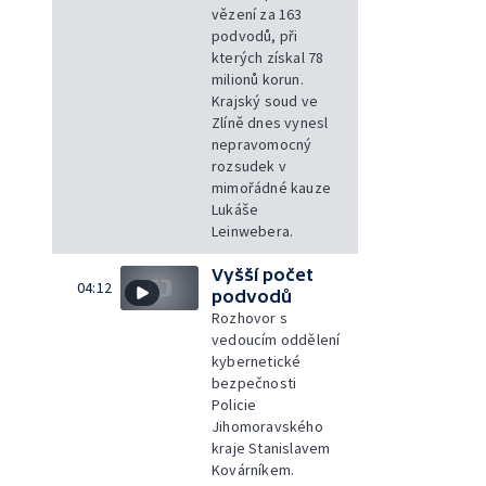
vězení za 163
podvodů, při
kterých získal 78
milionů korun.
Krajský soud ve
Zlíně dnes vynesl
nepravomocný
rozsudek v
mimořádné kauze
Lukáše
Leinwebera.
Vyšší počet
04:12
podvodů
Rozhovor s
vedoucím oddělení
kybernetické
bezpečnosti
Policie
Jihomoravského
kraje Stanislavem
Kovárníkem.