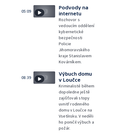
Podvody na
05:09
internetu
Rozhovor s
vedoucím oddělení
kybernetické
bezpečnosti
Policie
Jihomoravského
kraje Stanislavem
Kovárníkem.
Výbuch domu
08:39
v Loučce
Kriminalisté během
dopoledne ještě
zajišťovali stopy
uvnitř rodinného
domu v Loučce na
Vsetínsku. V neděli
ho poničil výbuch a
požár.