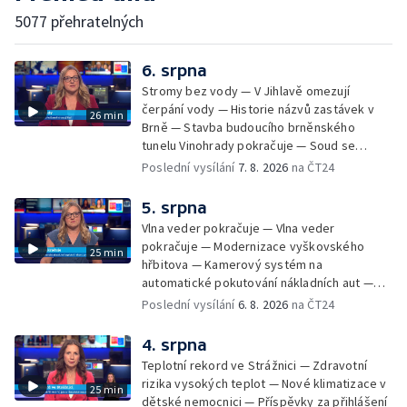
5077 přehratelných
6. srpna
Stromy bez vody — V Jihlavě omezují
čerpání vody — Historie názvů zastávek v
26 min
Brně — Stavba budoucího brněnského
tunelu Vinohrady pokračuje — Soud se
žhářem zlínského baru — Odložení bourání
Poslední vysílání
7. 8. 2026
na ČT24
vyhořelé budovy ve Zlíně — 55. ročník Barum
Czech Rally Zlín — Začal 7. ročník festivalu
5. srpna
Pop Messe — Přestavba mostu v Hodoníně
Vlna veder pokračuje — Vlna veder
— Fenomén památníčků
pokračuje — Modernizace vyškovského
25 min
hřbitova — Kamerový systém na
automatické pokutování nákladních aut —
Demolice vyhořelé budovy ve Zlíně — Případ
Poslední vysílání
6. 8. 2026
na ČT24
popálení dítěte u soudu — Budoucnost
stadionu na Vyškovsku — Výstraha před
4. srpna
bouřkami — Brno hostí Mezinárodní kytarový
Teplotní rekord ve Strážnici — Zdravotní
festival — Očkování po kousnutí netopýrem
rizika vysokých teplot — Nové klimatizace v
25 min
dětské nemocnici — Příspěvky za přihlášení