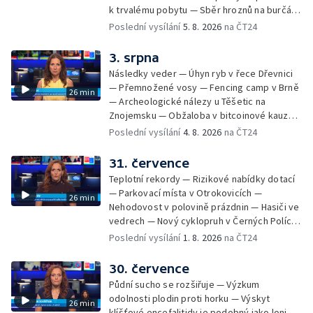
k trvalému pobytu — Sběr hroznů na burčák
— Dokončení oprav vedení — Skončil termín
Poslední vysílání
5. 8. 2026
na ČT24
na odevzdání kandidátek — Nedostatek
vody v obcích — Vyschlá koryta potoků —
3. srpna
Sdílení strážníků na Brněnsku
Následky veder — Úhyn ryb v řece Dřevnici
— Přemnožené vosy — Fencing camp v Brně
26 min
— Archeologické nálezy u Těšetic na
Znojemsku — Obžaloba v bitcoinové kauze
— Přestavba silnice přes Bzenec na
Poslední vysílání
4. 8. 2026
na ČT24
Hodonínsku — Skončilo dopravní omezení u
Zašové — Letní opravy divadel — Český hlas
31. července
ve vesmíru
Teplotní rekordy — Rizikové nabídky dotací
— Parkovací místa v Otrokovicích —
26 min
Nehodovost v polovině prázdnin — Hasiči ve
vedrech — Nový cyklopruh v Černých Polích
— Květinová výstava ve Věžkách
Poslední vysílání
1. 8. 2026
na ČT24
30. července
Půdní sucho se rozšiřuje — Výzkum
odolnosti plodin proti horku — Výskyt
26 min
klíšťové encefalitidy je podobný jako loni —