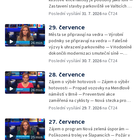
Zastavení stavby parkoviště ve Valticích —
Spor o lokalitu lesa v Rožnově pod
Poslední vysílání
31. 7. 2026
na ČT24
Radhoštěm — Dopady horka na lidský
organismus — Kybernetický incident na
29. července
Masarykově univerzitě — Slavnostní
Města se připravují na vedra — Výrobní
vyřazení absolventů Univerzity obran —
podniky se připravují na vedra — Falešné
26 min
Letní kurzy umění pro mladé — Mobilní
výzvy k uhrazení parkovného — V Hodoníně
kurníky pomáhají na poli
dokončili modernizaci smuteční síně —
Chybějící toalety u dětských hřišť —
Poslední vysílání
30. 7. 2026
na ČT24
Zadržování vody v krajině — Demolice
bývalého nákupního domu Letná — Končí 52.
28. července
ročník Letní filmové školy — 3. ročník
Zájem o výběr hotovosti — Zájem o výběr
komunitní akce Stůl ve středu — Cesta na
hotovosti — Propad vozovky na Mendlově
26 min
podporu paliativní péče
náměstí v Brně — Preventivní akce
zaměřená na cyklisty — Nová stezka pro
cyklisty na Zlínsku — Letecká linka mezi
Poslední vysílání
29. 7. 2026
na ČT24
Brnem a Frankfurtem — Vědci budou
pozorovat zatmění Slunce — Den AČFK na
27. července
Letní filmové škole — Milan Uhde slaví 90 let
Zájem o program Nová zelená úsporám —
— Rekonstrukce vojenského srubu
Poškozená trolej ve Šlapanicích — Požár v
25 min