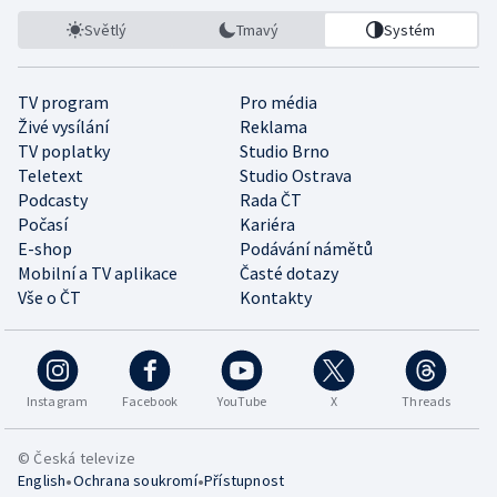
Světlý
Tmavý
Systém
TV program
Pro média
Živé vysílání
Reklama
TV poplatky
Studio Brno
Teletext
Studio Ostrava
Podcasty
Rada ČT
Počasí
Kariéra
E-shop
Podávání námětů
Mobilní a TV aplikace
Časté dotazy
Vše o ČT
Kontakty
Instagram
Facebook
YouTube
X
Threads
© Česká televize
•
•
English
Ochrana soukromí
Přístupnost