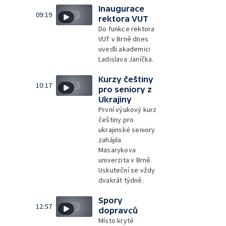
Inaugurace
09:19
rektora VUT
Do funkce rektora
VUT v Brně dnes
uvedli akademici
Ladislava Janíčka.
Kurzy češtiny
10:17
pro seniory z
Ukrajiny
První výukový kurz
češtiny pro
ukrajinské seniory
zahájila
Masarykova
univerzita v Brně.
Uskuteční se vždy
dvakrát týdně.
Spory
12:57
dopravců
Místo kryté