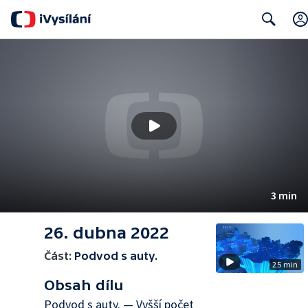
Search
3 min
26. dubna 2022
Část:
Podvod s auty.
25 min
Obsah dílu
Podvod s auty. — Vyšší počet