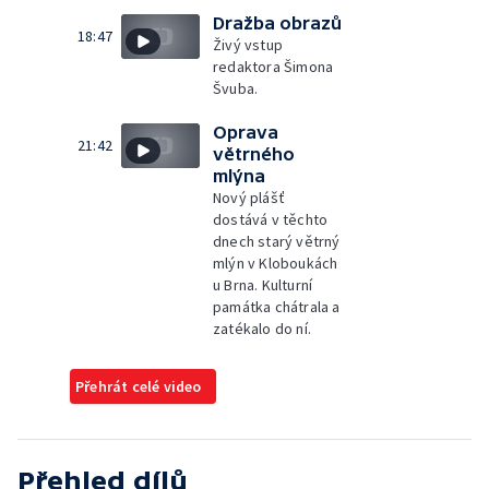
Dražba obrazů
18:47
Živý vstup
redaktora Šimona
Švuba.
Oprava
21:42
větrného
mlýna
Nový plášť
dostává v těchto
dnech starý větrný
mlýn v Kloboukách
u Brna. Kulturní
památka chátrala a
zatékalo do ní.
Přehrát celé video
Přehled dílů