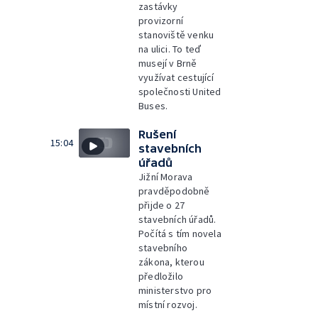
zastávky
provizorní
stanoviště venku
na ulici. To teď
musejí v Brně
využívat cestující
společnosti United
Buses.
Rušení
15:04
stavebních
úřadů
Jižní Morava
pravděpodobně
přijde o 27
stavebních úřadů.
Počítá s tím novela
stavebního
zákona, kterou
předložilo
ministerstvo pro
místní rozvoj.