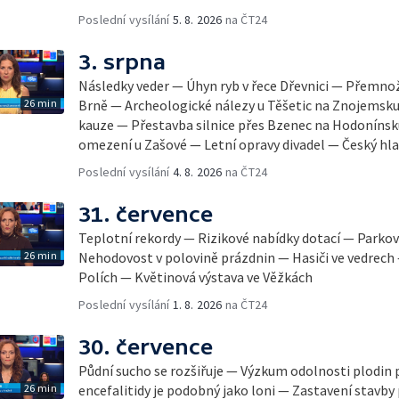
Poslední vysílání
5. 8. 2026
na ČT24
3. srpna
Následky veder — Úhyn ryb v řece Dřevnici — Přemno
26 min
Brně — Archeologické nálezy u Těšetic na Znojemsk
kauze — Přestavba silnice přes Bzenec na Hodonínsk
omezení u Zašové — Letní opravy divadel — Český hla
Poslední vysílání
4. 8. 2026
na ČT24
31. července
Teplotní rekordy — Rizikové nabídky dotací — Parkov
26 min
Nehodovost v polovině prázdnin — Hasiči ve vedrech
Polích — Květinová výstava ve Věžkách
Poslední vysílání
1. 8. 2026
na ČT24
30. července
Půdní sucho se rozšiřuje — Výzkum odolnosti plodin 
26 min
encefalitidy je podobný jako loni — Zastavení stavby 