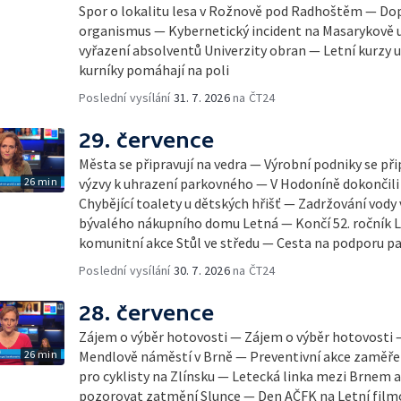
Spor o lokalitu lesa v Rožnově pod Radhoštěm — Dop
organismus — Kybernetický incident na Masarykově u
vyřazení absolventů Univerzity obran — Letní kurzy
kurníky pomáhají na poli
Poslední vysílání
31. 7. 2026
na ČT24
29. července
Města se připravují na vedra — Výrobní podniky se při
26 min
výzvy k uhrazení parkovného — V Hodoníně dokončili
Chybějící toalety u dětských hřišť — Zadržování vody
bývalého nákupního domu Letná — Končí 52. ročník Le
komunitní akce Stůl ve středu — Cesta na podporu pa
Poslední vysílání
30. 7. 2026
na ČT24
28. července
Zájem o výběr hotovosti — Zájem o výběr hotovosti
26 min
Mendlově náměstí v Brně — Preventivní akce zaměřen
pro cyklisty na Zlínsku — Letecká linka mezi Brnem 
pozorovat zatmění Slunce — Den AČFK na Letní filmo