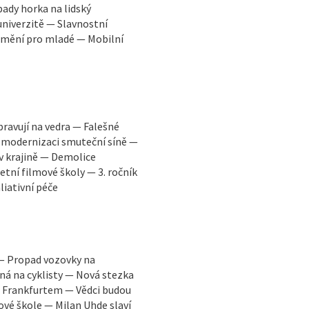
ady horka na lidský
niverzitě — Slavnostní
 umění pro mladé — Mobilní
pravují na vedra — Falešné
 modernizaci smuteční síně —
 v krajině — Demolice
tní filmové školy — 3. ročník
liativní péče
 — Propad vozovky na
á na cyklisty — Nová stezka
a Frankfurtem — Vědci budou
vé škole — Milan Uhde slaví