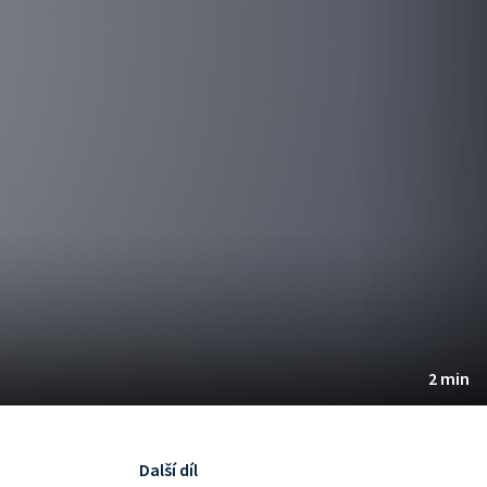
2 min
Další díl