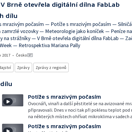
V Brně otevřela digitální dílna FabLab
h dílu
s mrazivým počasím — Potíže s mrazivým počasím — Silničář
a zamrzlé vozovky — Meteorologie jako koníček — Peníze na
 na strážníky — V Brně otevřela digitální dílna FabLab — Zač
Week — Retrospektiva Mariana Pally
o
2017
•
Česko
ajství
Zprávy
Zprávy z regionů
 dílu
Potíže s mrazivým počasím
Ovocnáři, vinaři a další pěstitelé se na avizované m
připravovali. Dnes v noci tak při poklesu teplot pod 
na některých místech ohřívat mikroklima v sadech a 
Potíže s mrazivým počasím