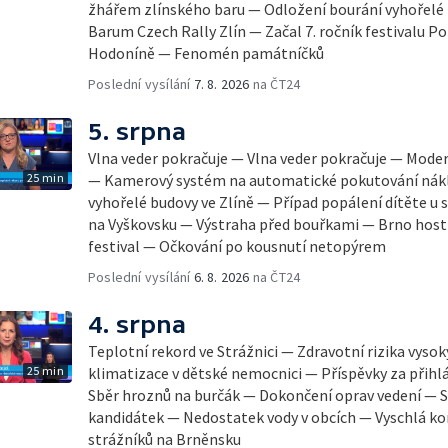
žhářem zlínského baru — Odložení bourání vyhořelé b
Barum Czech Rally Zlín — Začal 7. ročník festivalu 
Hodoníně — Fenomén památníčků
Poslední vysílání
7. 8. 2026
na ČT24
5. srpna
Vlna veder pokračuje — Vlna veder pokračuje — Mode
25 min
— Kamerový systém na automatické pokutování nák
vyhořelé budovy ve Zlíně — Případ popálení dítěte u
na Vyškovsku — Výstraha před bouřkami — Brno host
festival — Očkování po kousnutí netopýrem
Poslední vysílání
6. 8. 2026
na ČT24
4. srpna
Teplotní rekord ve Strážnici — Zdravotní rizika vyso
25 min
klimatizace v dětské nemocnici — Příspěvky za přihl
Sběr hroznů na burčák — Dokončení oprav vedení — S
kandidátek — Nedostatek vody v obcích — Vyschlá ko
strážníků na Brněnsku