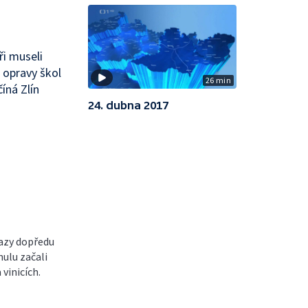
i museli
 opravy škol
26 min
íná Zlín
24. dubna 2017
razy dopředu
nulu začali
vinicích.