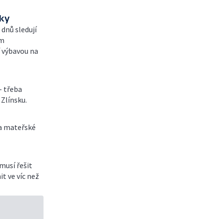
vky
 dnů sledují
ém
í výbavou na
- třeba
 Zlínsku.
 a mateřské
musí řešit
it ve víc než