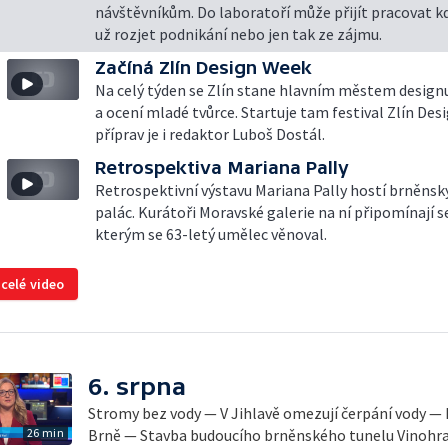
návštěvníkům. Do laboratoří může přijít pracovat kd
už rozjet podnikání nebo jen tak ze zájmu.
Začíná Zlín Design Week
Na celý týden se Zlín stane hlavním městem designu
a ocení mladé tvůrce. Startuje tam festival Zlín Des
příprav je i redaktor Luboš Dostál.
Retrospektiva Mariana Pally
Retrospektivní výstavu Mariana Pally hostí brněnsk
palác. Kurátoři Moravské galerie na ní připomínají
kterým se 63-letý umělec věnoval.
 celé video
6. srpna
Stromy bez vody — V Jihlavě omezují čerpání vody — 
26 min
Brně — Stavba budoucího brněnského tunelu Vinohra