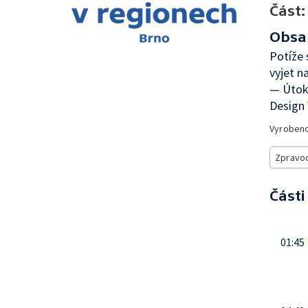
Část:
Obsa
Potíže 
vyjet n
— Útoky
Design 
Vyroben
Zpravod
Části
01:45