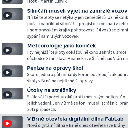
Host - Martin Ludvík
Silničáři museli vyjet na zamrzlé vozo
Nízké teploty se netýkaly jen zemědělců. Už několik
počasí například silničáři - pro jistotu nechali v cel
jihomoravském kraji v pohotovosti 34 vozů se zimn
sypání namrzlých vozovek.
Meteorologie jako koníček
I ty nejnižší teploty dokážou někoho zahřát u srdce 
důchodce Stanislava Hnaníčka ze Štítné nad Vláří na
Peníze na opravy škol
Skoro jednu a půl miliardy korun potřebují základní
školy v Brně na nejrůznější opravy.
Útoky na strážníky
Stále větší počet útoků proti městským policistům 
jejich vedení. Jen v Brně se loni museli strážníci brán
20ti případech.
V Brně otevřela digitální dílna FabLab
Nová digitální dílna v Brně dnes otevřela své brány