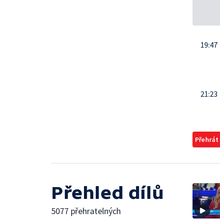
19:47
21:23
Přehrát
Přehled dílů
5077 přehratelných