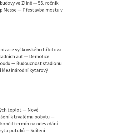
udovy ve Zlíně — 55. ročník
Pop Messe — Přestavba mostu v
rnizace vyškovského hřbitova
ladních aut — Demolice
 soudu — Budoucnost stadionu
í Mezinárodní kytarový
kých teplot — Nové
ášení k trvalému pobytu —
končil termín na odevzdání
ryta potoků — Sdílení