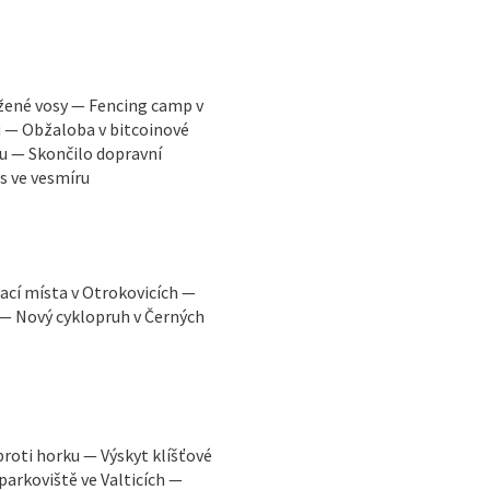
žené vosy — Fencing camp v
u — Obžaloba v bitcoinové
u — Skončilo dopravní
s ve vesmíru
ací místa v Otrokovicích —
 — Nový cyklopruh v Černých
proti horku — Výskyt klíšťové
parkoviště ve Valticích —