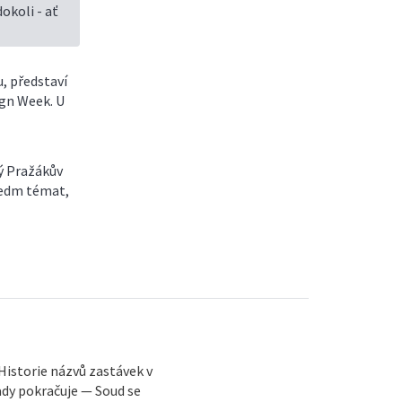
okoli - ať
, představí
ign Week. U
ý Pražákův
 sedm témat,
Historie názvů zastávek v
dy pokračuje — Soud se