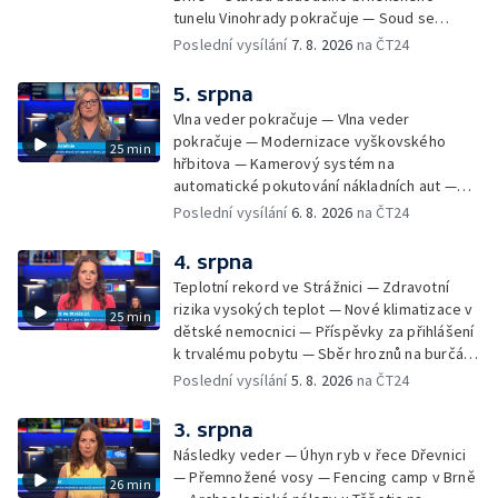
tunelu Vinohrady pokračuje — Soud se
žhářem zlínského baru — Odložení bourání
Poslední vysílání
7. 8. 2026
na ČT24
vyhořelé budovy ve Zlíně — 55. ročník Barum
Czech Rally Zlín — Začal 7. ročník festivalu
5. srpna
Pop Messe — Přestavba mostu v Hodoníně
Vlna veder pokračuje — Vlna veder
— Fenomén památníčků
pokračuje — Modernizace vyškovského
25 min
hřbitova — Kamerový systém na
automatické pokutování nákladních aut —
Demolice vyhořelé budovy ve Zlíně — Případ
Poslední vysílání
6. 8. 2026
na ČT24
popálení dítěte u soudu — Budoucnost
stadionu na Vyškovsku — Výstraha před
4. srpna
bouřkami — Brno hostí Mezinárodní kytarový
Teplotní rekord ve Strážnici — Zdravotní
festival — Očkování po kousnutí netopýrem
rizika vysokých teplot — Nové klimatizace v
25 min
dětské nemocnici — Příspěvky za přihlášení
k trvalému pobytu — Sběr hroznů na burčák
— Dokončení oprav vedení — Skončil termín
Poslední vysílání
5. 8. 2026
na ČT24
na odevzdání kandidátek — Nedostatek
vody v obcích — Vyschlá koryta potoků —
3. srpna
Sdílení strážníků na Brněnsku
Následky veder — Úhyn ryb v řece Dřevnici
— Přemnožené vosy — Fencing camp v Brně
26 min