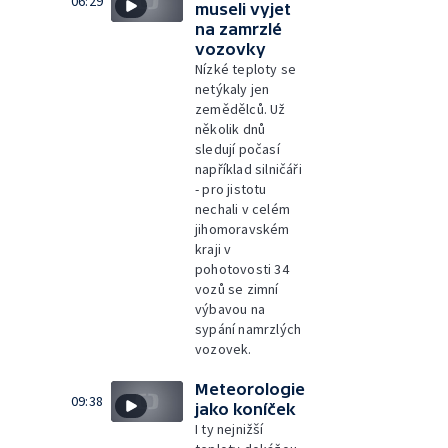
06:29
museli vyjet
na zamrzlé
vozovky
Nízké teploty se
netýkaly jen
zemědělců. Už
několik dnů
sledují počasí
například silničáři
- pro jistotu
nechali v celém
jihomoravském
kraji v
pohotovosti 34
vozů se zimní
výbavou na
sypání namrzlých
vozovek.
Meteorologie
09:38
jako koníček
I ty nejnižší