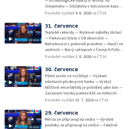
— Archeologické nálezy u Těšetic na
Znojemsku — Obžaloba v bitcoinové kauze
— Přestavba silnice přes Bzenec na
Poslední vysílání
4. 8. 2026
na ČT24
Hodonínsku — Skončilo dopravní omezení u
Zašové — Letní opravy divadel — Český hlas
31. července
ve vesmíru
Teplotní rekordy — Rizikové nabídky dotací
— Parkovací místa v Otrokovicích —
26 min
Nehodovost v polovině prázdnin — Hasiči ve
vedrech — Nový cyklopruh v Černých Polích
— Květinová výstava ve Věžkách
Poslední vysílání
1. 8. 2026
na ČT24
30. července
Půdní sucho se rozšiřuje — Výzkum
odolnosti plodin proti horku — Výskyt
26 min
klíšťové encefalitidy je podobný jako loni —
Zastavení stavby parkoviště ve Valticích —
Spor o lokalitu lesa v Rožnově pod
Poslední vysílání
31. 7. 2026
na ČT24
Radhoštěm — Dopady horka na lidský
organismus — Kybernetický incident na
29. července
Masarykově univerzitě — Slavnostní
Města se připravují na vedra — Výrobní
vyřazení absolventů Univerzity obran —
podniky se připravují na vedra — Falešné
26 min
Letní kurzy umění pro mladé — Mobilní