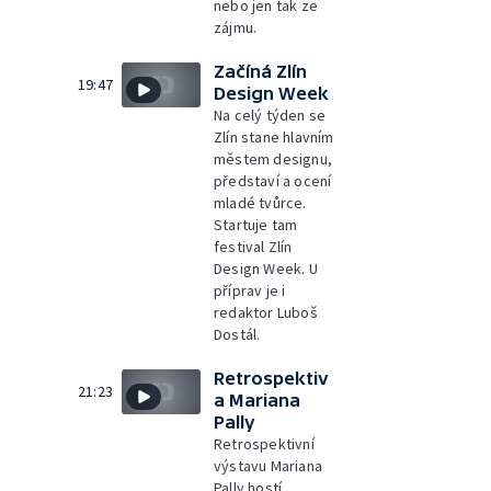
nebo jen tak ze
zájmu.
Začíná Zlín
19:47
Design Week
Na celý týden se
Zlín stane hlavním
městem designu,
představí a ocení
mladé tvůrce.
Startuje tam
festival Zlín
Design Week. U
příprav je i
redaktor Luboš
Dostál.
Retrospektiv
21:23
a Mariana
Pally
Retrospektivní
výstavu Mariana
Pally hostí