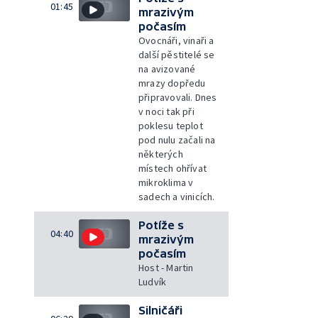
01:45
mrazivým
počasím
Ovocnáři, vinaři a
další pěstitelé se
na avizované
mrazy dopředu
připravovali. Dnes
v noci tak při
poklesu teplot
pod nulu začali na
některých
místech ohřívat
mikroklima v
sadech a vinicích.
Potíže s
04:40
mrazivým
počasím
Host - Martin
Ludvík
Silničáři