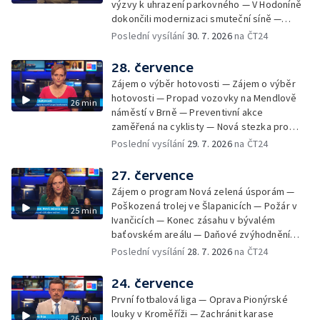
výzvy k uhrazení parkovného — V Hodoníně
kurníky pomáhají na poli
dokončili modernizaci smuteční síně —
Chybějící toalety u dětských hřišť —
Poslední vysílání
30. 7. 2026
na ČT24
Zadržování vody v krajině — Demolice
bývalého nákupního domu Letná — Končí 52.
28. července
ročník Letní filmové školy — 3. ročník
Zájem o výběr hotovosti — Zájem o výběr
komunitní akce Stůl ve středu — Cesta na
hotovosti — Propad vozovky na Mendlově
26 min
podporu paliativní péče
náměstí v Brně — Preventivní akce
zaměřená na cyklisty — Nová stezka pro
cyklisty na Zlínsku — Letecká linka mezi
Poslední vysílání
29. 7. 2026
na ČT24
Brnem a Frankfurtem — Vědci budou
pozorovat zatmění Slunce — Den AČFK na
27. července
Letní filmové škole — Milan Uhde slaví 90 let
Zájem o program Nová zelená úsporám —
— Rekonstrukce vojenského srubu
Poškozená trolej ve Šlapanicích — Požár v
25 min
Ivančicích — Konec zásahu v bývalém
baťovském areálu — Daňové zvýhodnění
vína — Výhružky na magistrátu v Olomouci —
Poslední vysílání
28. 7. 2026
na ČT24
Dohady kolem stavby parkoviště —
Brněnské týmy v první fotbalové lize —
24. července
Chystaná rekonstrukce bývalé věznice —
První fotbalová liga — Oprava Pionýrské
Nový seriál pro děti
louky v Kroměříži — Zachránit karase
26 min