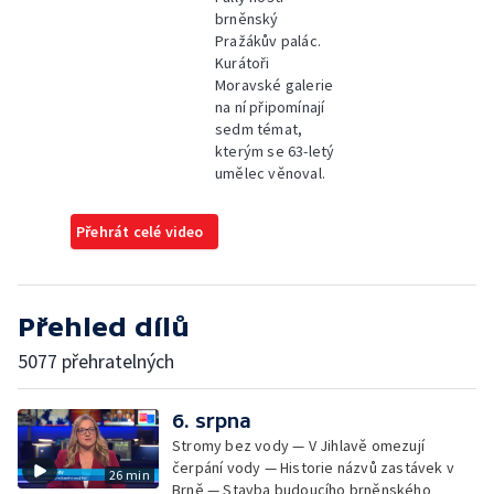
brněnský
Pražákův palác.
Kurátoři
Moravské galerie
na ní připomínají
sedm témat,
kterým se 63-letý
umělec věnoval.
Přehrát celé video
Přehled dílů
5077 přehratelných
6. srpna
Stromy bez vody — V Jihlavě omezují
čerpání vody — Historie názvů zastávek v
26 min
Brně — Stavba budoucího brněnského