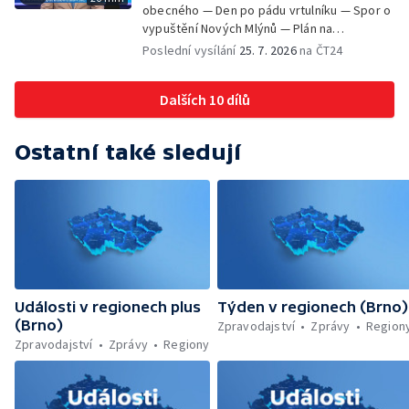
obecného — Den po pádu vrtulníku — Spor o
vypuštění Nových Mlýnů — Plán na
odstranění ohořelé budovy — 52. ročník
Poslední vysílání
25. 7. 2026
na ČT24
Letní filmové školy — Energeticky
samostatné továrny
Dalších 10 dílů
Ostatní také sledují
Události v regionech plus
Týden v regionech (Brno)
(Brno)
Zpravodajství
Zprávy
Region
Zpravodajství
Zprávy
Regiony