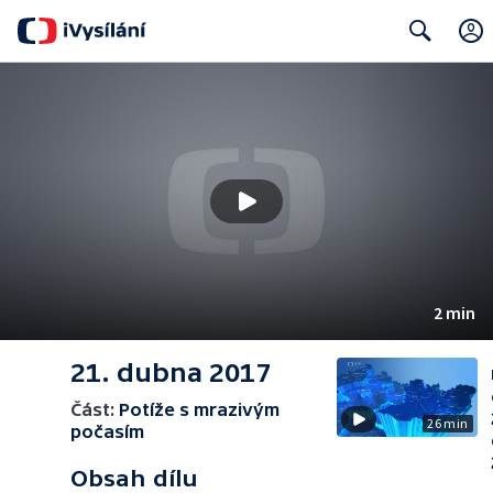
Search
2 min
21. dubna 2017
Část:
Potíže s mrazivým
26 min
počasím
Obsah dílu