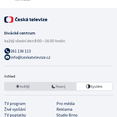
Divácké centrum
každý všední den:
8:00—16:00 hodin
261 136 113
info@ceskatelevize.cz
Vzhled
Světlý
Tmavý
Systém
TV program
Pro média
Živé vysílání
Reklama
TV poplatky
Studio Brno