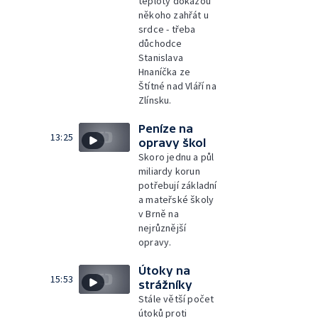
teploty dokážou
někoho zahřát u
srdce - třeba
důchodce
Stanislava
Hnaníčka ze
Štítné nad Vláří na
Zlínsku.
Peníze na
13:25
opravy škol
Skoro jednu a půl
miliardy korun
potřebují základní
a mateřské školy
v Brně na
nejrůznější
opravy.
Útoky na
15:53
strážníky
Stále větší počet
útoků proti