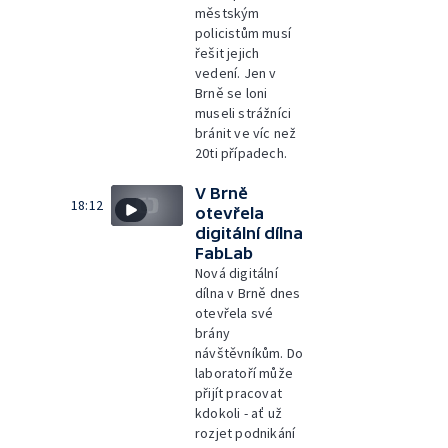
městským
policistům musí
řešit jejich
vedení. Jen v
Brně se loni
museli strážníci
bránit ve víc než
20ti případech.
V Brně
18:12
otevřela
digitální dílna
FabLab
Nová digitální
dílna v Brně dnes
otevřela své
brány
návštěvníkům. Do
laboratoří může
přijít pracovat
kdokoli - ať už
rozjet podnikání