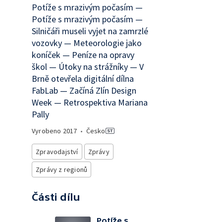
Potíže s mrazivým počasím —
Potíže s mrazivým počasím —
Silničáři museli vyjet na zamrzlé
vozovky — Meteorologie jako
koníček — Peníze na opravy
škol — Útoky na strážníky — V
Brně otevřela digitální dílna
FabLab — Začíná Zlín Design
Week — Retrospektiva Mariana
Pally
Vyrobeno
2017
•
Česko
Zpravodajství
Zprávy
Zprávy z regionů
Části dílu
Potíže s