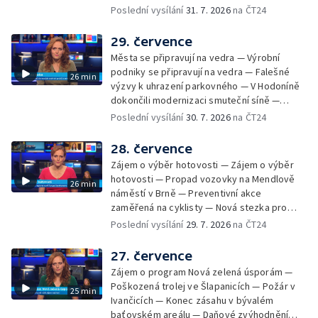
Spor o lokalitu lesa v Rožnově pod
Poslední vysílání
31. 7. 2026
na ČT24
Radhoštěm — Dopady horka na lidský
organismus — Kybernetický incident na
29. července
Masarykově univerzitě — Slavnostní
Města se připravují na vedra — Výrobní
vyřazení absolventů Univerzity obran —
podniky se připravují na vedra — Falešné
26 min
Letní kurzy umění pro mladé — Mobilní
výzvy k uhrazení parkovného — V Hodoníně
kurníky pomáhají na poli
dokončili modernizaci smuteční síně —
Chybějící toalety u dětských hřišť —
Poslední vysílání
30. 7. 2026
na ČT24
Zadržování vody v krajině — Demolice
bývalého nákupního domu Letná — Končí 52.
28. července
ročník Letní filmové školy — 3. ročník
Zájem o výběr hotovosti — Zájem o výběr
komunitní akce Stůl ve středu — Cesta na
hotovosti — Propad vozovky na Mendlově
26 min
podporu paliativní péče
náměstí v Brně — Preventivní akce
zaměřená na cyklisty — Nová stezka pro
cyklisty na Zlínsku — Letecká linka mezi
Poslední vysílání
29. 7. 2026
na ČT24
Brnem a Frankfurtem — Vědci budou
pozorovat zatmění Slunce — Den AČFK na
27. července
Letní filmové škole — Milan Uhde slaví 90 let
Zájem o program Nová zelená úsporám —
— Rekonstrukce vojenského srubu
Poškozená trolej ve Šlapanicích — Požár v
25 min
Ivančicích — Konec zásahu v bývalém
baťovském areálu — Daňové zvýhodnění