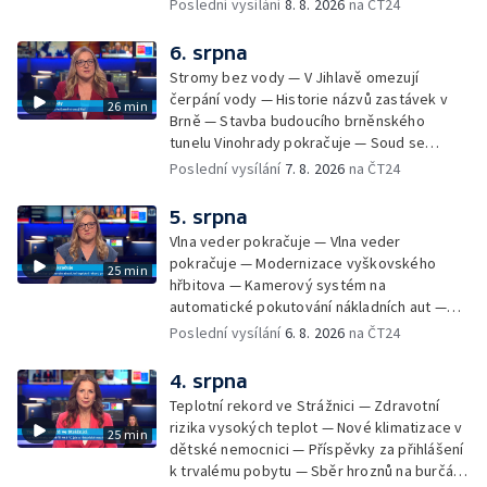
Začíná prodej burčáku — Vedra komplikují
Poslední vysílání
8. 8. 2026
na ČT24
údržbu vody
6. srpna
Stromy bez vody — V Jihlavě omezují
čerpání vody — Historie názvů zastávek v
26 min
Brně — Stavba budoucího brněnského
tunelu Vinohrady pokračuje — Soud se
žhářem zlínského baru — Odložení bourání
Poslední vysílání
7. 8. 2026
na ČT24
vyhořelé budovy ve Zlíně — 55. ročník Barum
Czech Rally Zlín — Začal 7. ročník festivalu
5. srpna
Pop Messe — Přestavba mostu v Hodoníně
Vlna veder pokračuje — Vlna veder
— Fenomén památníčků
pokračuje — Modernizace vyškovského
25 min
hřbitova — Kamerový systém na
automatické pokutování nákladních aut —
Demolice vyhořelé budovy ve Zlíně — Případ
Poslední vysílání
6. 8. 2026
na ČT24
popálení dítěte u soudu — Budoucnost
stadionu na Vyškovsku — Výstraha před
4. srpna
bouřkami — Brno hostí Mezinárodní kytarový
Teplotní rekord ve Strážnici — Zdravotní
festival — Očkování po kousnutí netopýrem
rizika vysokých teplot — Nové klimatizace v
25 min
dětské nemocnici — Příspěvky za přihlášení
k trvalému pobytu — Sběr hroznů na burčák