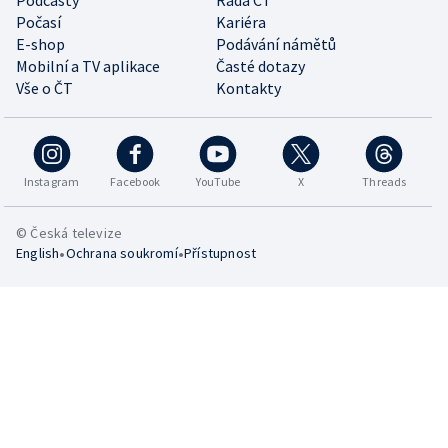
Podcasty
Rada ČT
Počasí
Kariéra
E-shop
Podávání námětů
Mobilní a TV aplikace
Časté dotazy
Vše o ČT
Kontakty
Instagram
Facebook
YouTube
X
Threads
© Česká televize
•
•
English
Ochrana soukromí
Přístupnost