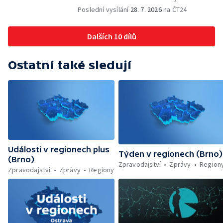
vína — Výhružky na magistrátu v Olomouci —
Poslední vysílání
28. 7. 2026
na ČT24
Dohady kolem stavby parkoviště —
Brněnské týmy v první fotbalové lize —
Dalších 10 dílů
Chystaná rekonstrukce bývalé věznice —
Nový seriál pro děti
Ostatní také sledují
Události v regionech plus
Týden v regionech (Brno)
(Brno)
Zpravodajství
Zprávy
Region
Zpravodajství
Zprávy
Regiony