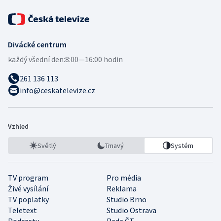
Divácké centrum
každý všední den:
8:00—16:00 hodin
261 136 113
info@ceskatelevize.cz
Vzhled
Světlý
Tmavý
Systém
TV program
Pro média
Živé vysílání
Reklama
TV poplatky
Studio Brno
Teletext
Studio Ostrava