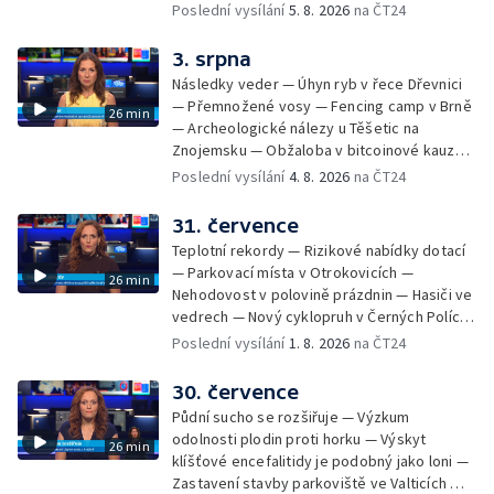
— Dokončení oprav vedení — Skončil termín
Poslední vysílání
5. 8. 2026
na ČT24
na odevzdání kandidátek — Nedostatek
vody v obcích — Vyschlá koryta potoků —
3. srpna
Sdílení strážníků na Brněnsku
Následky veder — Úhyn ryb v řece Dřevnici
— Přemnožené vosy — Fencing camp v Brně
26 min
— Archeologické nálezy u Těšetic na
Znojemsku — Obžaloba v bitcoinové kauze
— Přestavba silnice přes Bzenec na
Poslední vysílání
4. 8. 2026
na ČT24
Hodonínsku — Skončilo dopravní omezení u
Zašové — Letní opravy divadel — Český hlas
31. července
ve vesmíru
Teplotní rekordy — Rizikové nabídky dotací
— Parkovací místa v Otrokovicích —
26 min
Nehodovost v polovině prázdnin — Hasiči ve
vedrech — Nový cyklopruh v Černých Polích
— Květinová výstava ve Věžkách
Poslední vysílání
1. 8. 2026
na ČT24
30. července
Půdní sucho se rozšiřuje — Výzkum
odolnosti plodin proti horku — Výskyt
26 min
klíšťové encefalitidy je podobný jako loni —
Zastavení stavby parkoviště ve Valticích —