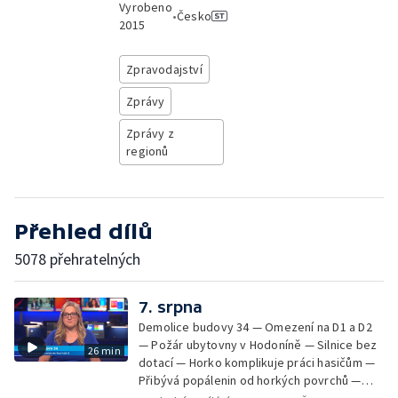
Vyrobeno
•
Česko
2015
Zpravodajství
Zprávy
Zprávy z
regionů
Přehled dílů
5078 přehratelných
7. srpna
Demolice budovy 34 — Omezení na D1 a D2
— Požár ubytovny v Hodoníně — Silnice bez
26 min
dotací — Horko komplikuje práci hasičům —
Přibývá popálenin od horkých povrchů —