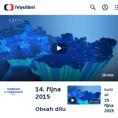
Clo
Search
26 min
14. října
Další
díl
2015
15.
26 min
října
Obsah dílu
2015