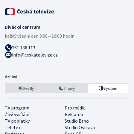
Divácké centrum
každý všední den:
8:00—16:00 hodin
261 136 113
info@ceskatelevize.cz
Vzhled
Světlý
Tmavý
Systém
TV program
Pro média
Živé vysílání
Reklama
TV poplatky
Studio Brno
Teletext
Studio Ostrava