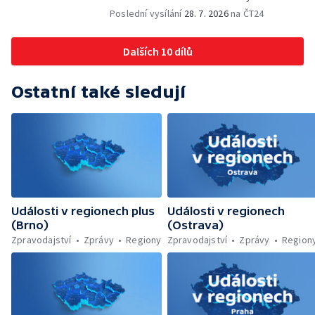
vína — Výhružky na magistrátu v Olomouci —
Poslední vysílání
28. 7. 2026
na ČT24
Dohady kolem stavby parkoviště —
Brněnské týmy v první fotbalové lize —
Dalších 10 dílů
Chystaná rekonstrukce bývalé věznice —
Nový seriál pro děti
Ostatní také sledují
Události v regionech plus
Události v regionech
(Brno)
(Ostrava)
Zpravodajství
Zprávy
Regiony
Zpravodajství
Zprávy
Region