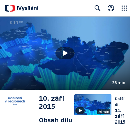
Close
Search
26 min
10. září
Další
díl
2015
11.
26 min
září
Obsah dílu
2015