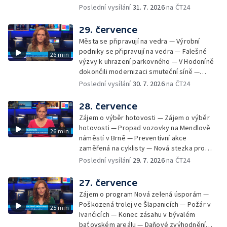
Spor o lokalitu lesa v Rožnově pod
Poslední vysílání
31. 7. 2026
na ČT24
Radhoštěm — Dopady horka na lidský
organismus — Kybernetický incident na
29. července
Masarykově univerzitě — Slavnostní
Města se připravují na vedra — Výrobní
vyřazení absolventů Univerzity obran —
podniky se připravují na vedra — Falešné
26 min
Letní kurzy umění pro mladé — Mobilní
výzvy k uhrazení parkovného — V Hodoníně
kurníky pomáhají na poli
dokončili modernizaci smuteční síně —
Chybějící toalety u dětských hřišť —
Poslední vysílání
30. 7. 2026
na ČT24
Zadržování vody v krajině — Demolice
bývalého nákupního domu Letná — Končí 52.
28. července
ročník Letní filmové školy — 3. ročník
Zájem o výběr hotovosti — Zájem o výběr
komunitní akce Stůl ve středu — Cesta na
hotovosti — Propad vozovky na Mendlově
26 min
podporu paliativní péče
náměstí v Brně — Preventivní akce
zaměřená na cyklisty — Nová stezka pro
cyklisty na Zlínsku — Letecká linka mezi
Poslední vysílání
29. 7. 2026
na ČT24
Brnem a Frankfurtem — Vědci budou
pozorovat zatmění Slunce — Den AČFK na
27. července
Letní filmové škole — Milan Uhde slaví 90 let
Zájem o program Nová zelená úsporám —
— Rekonstrukce vojenského srubu
Poškozená trolej ve Šlapanicích — Požár v
25 min
Ivančicích — Konec zásahu v bývalém
baťovském areálu — Daňové zvýhodnění