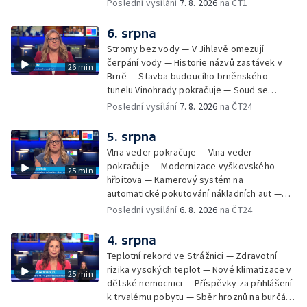
Začíná prodej burčáku — Vedra komplikují
Poslední vysílání
7. 8. 2026
na ČT1
údržbu vody
6. srpna
Stromy bez vody — V Jihlavě omezují
čerpání vody — Historie názvů zastávek v
26 min
Brně — Stavba budoucího brněnského
tunelu Vinohrady pokračuje — Soud se
žhářem zlínského baru — Odložení bourání
Poslední vysílání
7. 8. 2026
na ČT24
vyhořelé budovy ve Zlíně — 55. ročník Barum
Czech Rally Zlín — Začal 7. ročník festivalu
5. srpna
Pop Messe — Přestavba mostu v Hodoníně
Vlna veder pokračuje — Vlna veder
— Fenomén památníčků
pokračuje — Modernizace vyškovského
25 min
hřbitova — Kamerový systém na
automatické pokutování nákladních aut —
Demolice vyhořelé budovy ve Zlíně — Případ
Poslední vysílání
6. 8. 2026
na ČT24
popálení dítěte u soudu — Budoucnost
stadionu na Vyškovsku — Výstraha před
4. srpna
bouřkami — Brno hostí Mezinárodní kytarový
Teplotní rekord ve Strážnici — Zdravotní
festival — Očkování po kousnutí netopýrem
rizika vysokých teplot — Nové klimatizace v
25 min
dětské nemocnici — Příspěvky za přihlášení
k trvalému pobytu — Sběr hroznů na burčák