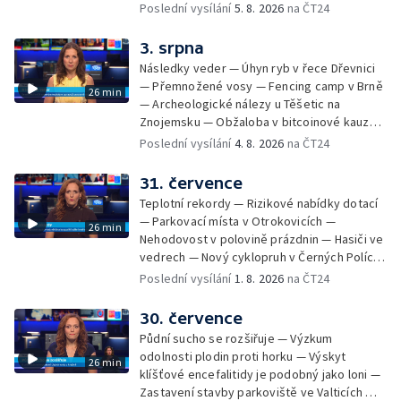
— Dokončení oprav vedení — Skončil termín
Poslední vysílání
5. 8. 2026
na ČT24
na odevzdání kandidátek — Nedostatek
vody v obcích — Vyschlá koryta potoků —
3. srpna
Sdílení strážníků na Brněnsku
Následky veder — Úhyn ryb v řece Dřevnici
— Přemnožené vosy — Fencing camp v Brně
26 min
— Archeologické nálezy u Těšetic na
Znojemsku — Obžaloba v bitcoinové kauze
— Přestavba silnice přes Bzenec na
Poslední vysílání
4. 8. 2026
na ČT24
Hodonínsku — Skončilo dopravní omezení u
Zašové — Letní opravy divadel — Český hlas
31. července
ve vesmíru
Teplotní rekordy — Rizikové nabídky dotací
— Parkovací místa v Otrokovicích —
26 min
Nehodovost v polovině prázdnin — Hasiči ve
vedrech — Nový cyklopruh v Černých Polích
— Květinová výstava ve Věžkách
Poslední vysílání
1. 8. 2026
na ČT24
30. července
Půdní sucho se rozšiřuje — Výzkum
odolnosti plodin proti horku — Výskyt
26 min
klíšťové encefalitidy je podobný jako loni —
Zastavení stavby parkoviště ve Valticích —