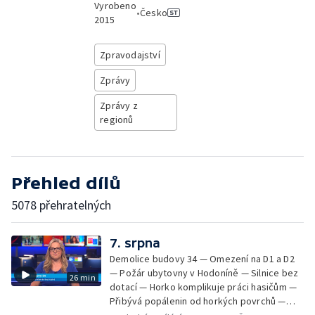
Vyrobeno
•
Česko
2015
Zpravodajství
Zprávy
Zprávy z
regionů
Přehled dílů
5078 přehratelných
7. srpna
Demolice budovy 34 — Omezení na D1 a D2
— Požár ubytovny v Hodoníně — Silnice bez
26 min
dotací — Horko komplikuje práci hasičům —
Přibývá popálenin od horkých povrchů —