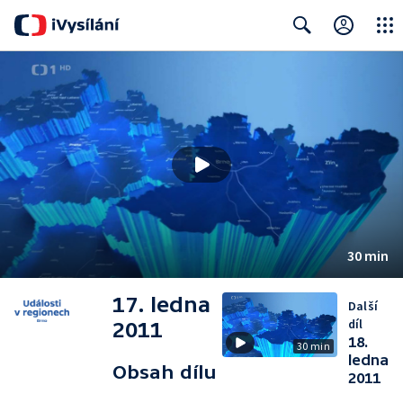
Close
Search
30 min
17. ledna
Další
díl
2011
18.
30 min
ledna
Obsah dílu
2011