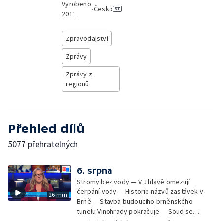
Vyrobeno
•
Česko
2011
Zpravodajství
Zprávy
Zprávy z
regionů
Přehled dílů
5077 přehratelných
6. srpna
Stromy bez vody — V Jihlavě omezují
čerpání vody — Historie názvů zastávek v
26 min
Brně — Stavba budoucího brněnského
tunelu Vinohrady pokračuje — Soud se