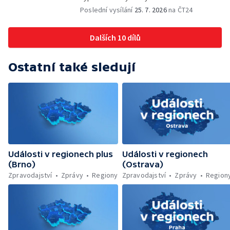
odstranění ohořelé budovy — 52. ročník
Poslední vysílání
25. 7. 2026
na ČT24
Letní filmové školy — Energeticky
samostatné továrny
Dalších 10 dílů
Ostatní také sledují
Události v regionech plus
Události v regionech
(Brno)
(Ostrava)
Zpravodajství
Zprávy
Regiony
Zpravodajství
Zprávy
Region