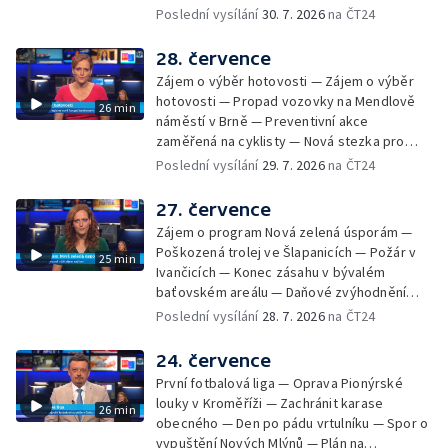
Chybějící toalety u dětských hřišť —
Poslední vysílání
30. 7. 2026
na ČT24
Zadržování vody v krajině — Demolice
bývalého nákupního domu Letná — Končí 52.
28. července
ročník Letní filmové školy — 3. ročník
Zájem o výběr hotovosti — Zájem o výběr
komunitní akce Stůl ve středu — Cesta na
hotovosti — Propad vozovky na Mendlově
26 min
podporu paliativní péče
náměstí v Brně — Preventivní akce
zaměřená na cyklisty — Nová stezka pro
cyklisty na Zlínsku — Letecká linka mezi
Poslední vysílání
29. 7. 2026
na ČT24
Brnem a Frankfurtem — Vědci budou
pozorovat zatmění Slunce — Den AČFK na
27. července
Letní filmové škole — Milan Uhde slaví 90 let
Zájem o program Nová zelená úsporám —
— Rekonstrukce vojenského srubu
Poškozená trolej ve Šlapanicích — Požár v
25 min
Ivančicích — Konec zásahu v bývalém
baťovském areálu — Daňové zvýhodnění
vína — Výhružky na magistrátu v Olomouci —
Poslední vysílání
28. 7. 2026
na ČT24
Dohady kolem stavby parkoviště —
Brněnské týmy v první fotbalové lize —
24. července
Chystaná rekonstrukce bývalé věznice —
První fotbalová liga — Oprava Pionýrské
Nový seriál pro děti
louky v Kroměříži — Zachránit karase
26 min
obecného — Den po pádu vrtulníku — Spor o
vypuštění Nových Mlýnů — Plán na