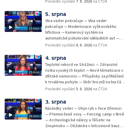
žhářem zlínského baru — Odložení bourání
Poslední vysílání
7. 8. 2026
na ČT24
vyhořelé budovy ve Zlíně — 55. ročník Barum
Czech Rally Zlín — Začal 7. ročník festivalu
5. srpna
Pop Messe — Přestavba mostu v Hodoníně
Vlna veder pokračuje — Vlna veder
— Fenomén památníčků
pokračuje — Modernizace vyškovského
25 min
hřbitova — Kamerový systém na
automatické pokutování nákladních aut —
Demolice vyhořelé budovy ve Zlíně — Případ
Poslední vysílání
6. 8. 2026
na ČT24
popálení dítěte u soudu — Budoucnost
stadionu na Vyškovsku — Výstraha před
4. srpna
bouřkami — Brno hostí Mezinárodní kytarový
Teplotní rekord ve Strážnici — Zdravotní
festival — Očkování po kousnutí netopýrem
rizika vysokých teplot — Nové klimatizace v
25 min
dětské nemocnici — Příspěvky za přihlášení
k trvalému pobytu — Sběr hroznů na burčák
— Dokončení oprav vedení — Skončil termín
Poslední vysílání
5. 8. 2026
na ČT24
na odevzdání kandidátek — Nedostatek
vody v obcích — Vyschlá koryta potoků —
3. srpna
Sdílení strážníků na Brněnsku
Následky veder — Úhyn ryb v řece Dřevnici
— Přemnožené vosy — Fencing camp v Brně
26 min
— Archeologické nálezy u Těšetic na
Znojemsku — Obžaloba v bitcoinové kauze