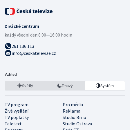
Divácké centrum
každý všední den:
8:00—16:00 hodin
261 136 113
info@ceskatelevize.cz
Vzhled
Světlý
Tmavý
Systém
TV program
Pro média
Živé vysílání
Reklama
TV poplatky
Studio Brno
Teletext
Studio Ostrava