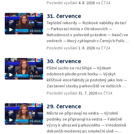
— Přestavba silnice přes Bzenec na
Poslední vysílání
4. 8. 2026
na ČT24
Hodonínsku — Skončilo dopravní omezení u
Zašové — Letní opravy divadel — Český hlas
31. července
ve vesmíru
Teplotní rekordy — Rizikové nabídky dotací
— Parkovací místa v Otrokovicích —
26 min
Nehodovost v polovině prázdnin — Hasiči ve
vedrech — Nový cyklopruh v Černých Polích
— Květinová výstava ve Věžkách
Poslední vysílání
1. 8. 2026
na ČT24
30. července
Půdní sucho se rozšiřuje — Výzkum
odolnosti plodin proti horku — Výskyt
26 min
klíšťové encefalitidy je podobný jako loni —
Zastavení stavby parkoviště ve Valticích —
Spor o lokalitu lesa v Rožnově pod
Poslední vysílání
31. 7. 2026
na ČT24
Radhoštěm — Dopady horka na lidský
organismus — Kybernetický incident na
29. července
Masarykově univerzitě — Slavnostní
Města se připravují na vedra — Výrobní
vyřazení absolventů Univerzity obran —
podniky se připravují na vedra — Falešné
26 min
Letní kurzy umění pro mladé — Mobilní
výzvy k uhrazení parkovného — V Hodoníně
kurníky pomáhají na poli
dokončili modernizaci smuteční síně —