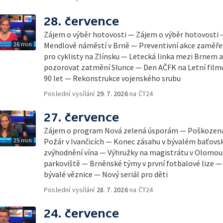
28. července
Zájem o výběr hotovosti — Zájem o výběr hotovosti
26 min
Mendlově náměstí v Brně — Preventivní akce zaměřen
pro cyklisty na Zlínsku — Letecká linka mezi Brnem 
pozorovat zatmění Slunce — Den AČFK na Letní filmo
90 let — Rekonstrukce vojenského srubu
Poslední vysílání
29. 7. 2026
na ČT24
27. července
Zájem o program Nová zelená úsporám — Poškozená 
25 min
Požár v Ivančicích — Konec zásahu v bývalém baťov
zvýhodnění vína — Výhružky na magistrátu v Olomou
parkoviště — Brněnské týmy v první fotbalové lize 
bývalé věznice — Nový seriál pro děti
Poslední vysílání
28. 7. 2026
na ČT24
24. července