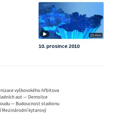
25 min
10. prosince 2010
rnizace vyškovského hřbitova
ladních aut — Demolice
 soudu — Budoucnost stadionu
í Mezinárodní kytarový