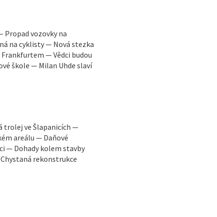
 — Propad vozovky na
á na cyklisty — Nová stezka
a Frankfurtem — Vědci budou
vé škole — Milan Uhde slaví
trolej ve Šlapanicích —
ském areálu — Daňové
ci — Dohady kolem stavby
— Chystaná rekonstrukce