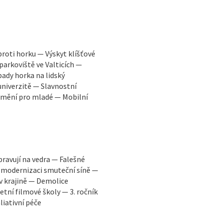
proti horku — Výskyt klíšťové
parkoviště ve Valticích —
ady horka na lidský
niverzitě — Slavnostní
 umění pro mladé — Mobilní
pravují na vedra — Falešné
 modernizaci smuteční síně —
 v krajině — Demolice
tní filmové školy — 3. ročník
liativní péče