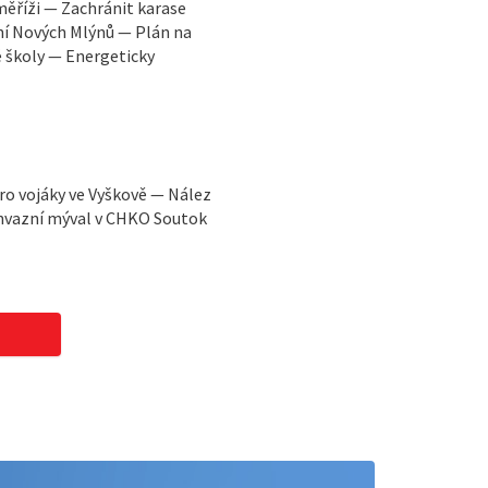
měříži — Zachránit karase
ní Nových Mlýnů — Plán na
é školy — Energeticky
ro vojáky ve Vyškově — Nález
nvazní mýval v CHKO Soutok