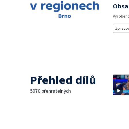
Obsa
Vyroben
Zpravod
Přehled dílů
5076 přehratelných