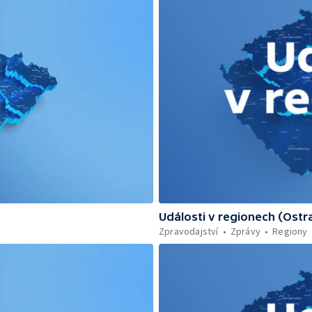
Události v regionech (Ostr
Zpravodajství
Zprávy
Regiony