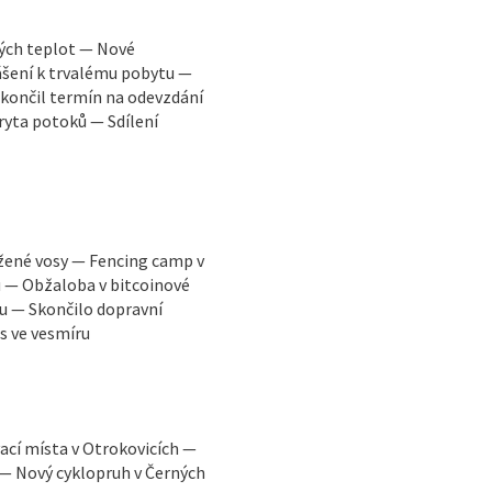
kých teplot — Nové
ášení k trvalému pobytu —
končil termín na odevzdání
ryta potoků — Sdílení
žené vosy — Fencing camp v
u — Obžaloba v bitcoinové
u — Skončilo dopravní
s ve vesmíru
ací místa v Otrokovicích —
 — Nový cyklopruh v Černých