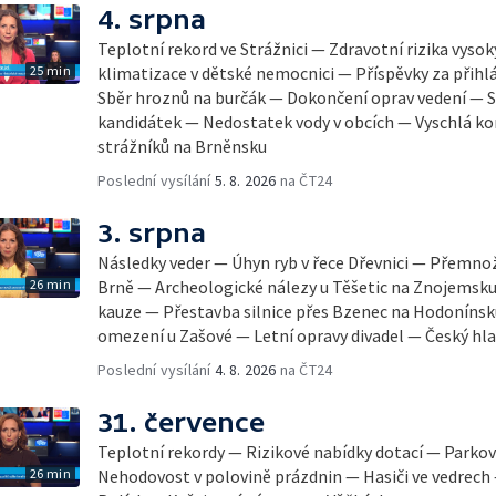
4. srpna
Teplotní rekord ve Strážnici — Zdravotní rizika vyso
25 min
klimatizace v dětské nemocnici — Příspěvky za přihl
Sběr hroznů na burčák — Dokončení oprav vedení — S
kandidátek — Nedostatek vody v obcích — Vyschlá ko
strážníků na Brněnsku
Poslední vysílání
5. 8. 2026
na ČT24
3. srpna
Následky veder — Úhyn ryb v řece Dřevnici — Přemno
26 min
Brně — Archeologické nálezy u Těšetic na Znojemsk
kauze — Přestavba silnice přes Bzenec na Hodonínsk
omezení u Zašové — Letní opravy divadel — Český hla
Poslední vysílání
4. 8. 2026
na ČT24
31. července
Teplotní rekordy — Rizikové nabídky dotací — Parkov
26 min
Nehodovost v polovině prázdnin — Hasiči ve vedrech