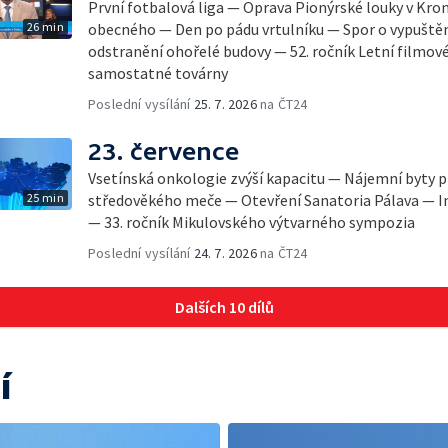
První fotbalová liga — Oprava Pionýrské louky v Kro
26 min
obecného — Den po pádu vrtulníku — Spor o vypuště
odstranění ohořelé budovy — 52. ročník Letní filmov
samostatné továrny
Poslední vysílání
25. 7. 2026
na ČT24
23. července
Vsetínská onkologie zvýší kapacitu — Nájemní byty p
25 min
středověkého meče — Otevření Sanatoria Pálava — I
— 33. ročník Mikulovského výtvarného sympozia
Poslední vysílání
24. 7. 2026
na ČT24
Dalších 10 dílů
í