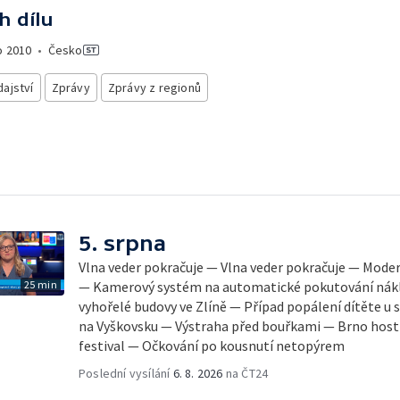
h dílu
o
2010
•
Česko
ajství
Zprávy
Zprávy z regionů
5. srpna
Vlna veder pokračuje — Vlna veder pokračuje — Mode
25 min
— Kamerový systém na automatické pokutování nák
vyhořelé budovy ve Zlíně — Případ popálení dítěte u
na Vyškovsku — Výstraha před bouřkami — Brno host
festival — Očkování po kousnutí netopýrem
Poslední vysílání
6. 8. 2026
na ČT24