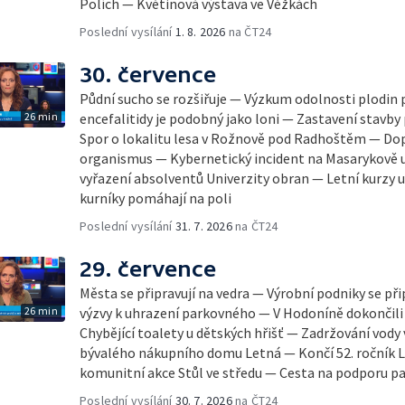
Polích — Květinová výstava ve Věžkách
Poslední vysílání
1. 8. 2026
na ČT24
30. července
Půdní sucho se rozšiřuje — Výzkum odolnosti plodin 
26 min
encefalitidy je podobný jako loni — Zastavení stavby 
Spor o lokalitu lesa v Rožnově pod Radhoštěm — Dop
organismus — Kybernetický incident na Masarykově u
vyřazení absolventů Univerzity obran — Letní kurzy
kurníky pomáhají na poli
Poslední vysílání
31. 7. 2026
na ČT24
29. července
Města se připravují na vedra — Výrobní podniky se při
26 min
výzvy k uhrazení parkovného — V Hodoníně dokončili
Chybějící toalety u dětských hřišť — Zadržování vody
bývalého nákupního domu Letná — Končí 52. ročník Le
komunitní akce Stůl ve středu — Cesta na podporu pa
Poslední vysílání
30. 7. 2026
na ČT24