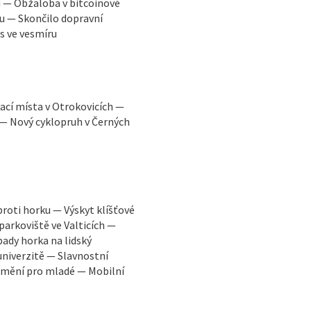
u — Obžaloba v bitcoinové
u — Skončilo dopravní
s ve vesmíru
ací místa v Otrokovicích —
 — Nový cyklopruh v Černých
proti horku — Výskyt klíšťové
parkoviště ve Valticích —
ady horka na lidský
niverzitě — Slavnostní
 umění pro mladé — Mobilní