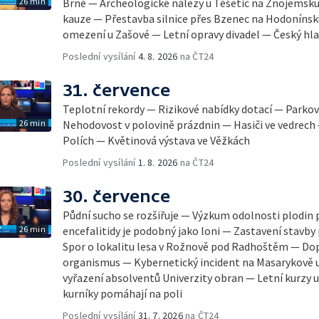
26 min
Brně — Archeologické nálezy u Těšetic na Znojemsk
kauze — Přestavba silnice přes Bzenec na Hodonínsk
omezení u Zašové — Letní opravy divadel — Český hla
Poslední vysílání
4. 8. 2026
na ČT24
31. července
Teplotní rekordy — Rizikové nabídky dotací — Parkov
26 min
Nehodovost v polovině prázdnin — Hasiči ve vedrech
Polích — Květinová výstava ve Věžkách
Poslední vysílání
1. 8. 2026
na ČT24
30. července
Půdní sucho se rozšiřuje — Výzkum odolnosti plodin 
26 min
encefalitidy je podobný jako loni — Zastavení stavby 
Spor o lokalitu lesa v Rožnově pod Radhoštěm — Dop
organismus — Kybernetický incident na Masarykově u
vyřazení absolventů Univerzity obran — Letní kurzy
kurníky pomáhají na poli
Poslední vysílání
31. 7. 2026
na ČT24