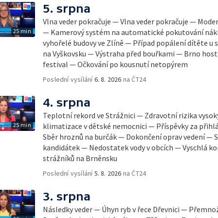
5. srpna
Vlna veder pokračuje — Vlna veder pokračuje — Mode
25 min
— Kamerový systém na automatické pokutování nák
vyhořelé budovy ve Zlíně — Případ popálení dítěte u
na Vyškovsku — Výstraha před bouřkami — Brno host
festival — Očkování po kousnutí netopýrem
Poslední vysílání
6. 8. 2026
na ČT24
4. srpna
Teplotní rekord ve Strážnici — Zdravotní rizika vyso
25 min
klimatizace v dětské nemocnici — Příspěvky za přihl
Sběr hroznů na burčák — Dokončení oprav vedení — S
kandidátek — Nedostatek vody v obcích — Vyschlá ko
strážníků na Brněnsku
Poslední vysílání
5. 8. 2026
na ČT24
3. srpna
Následky veder — Úhyn ryb v řece Dřevnici — Přemno