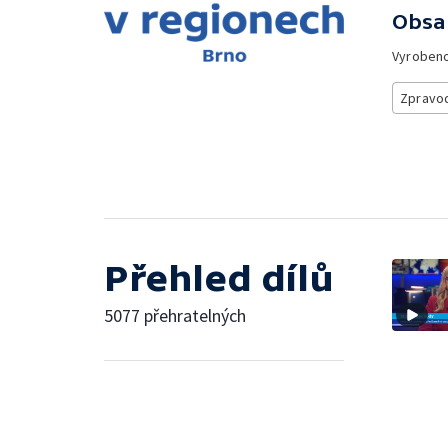
Obsa
Vyroben
Zpravod
Přehled dílů
5077 přehratelných