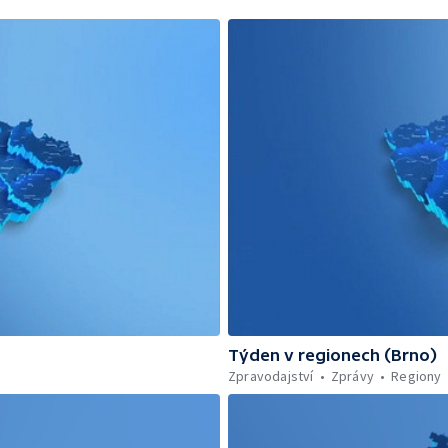
Týden v regionech (Brno)
Zpravodajství
Zprávy
Regiony