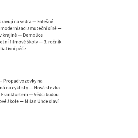
pravují na vedra — Falešné
 modernizaci smuteční síně —
 v krajině — Demolice
tní filmové školy — 3. ročník
liativní péče
 — Propad vozovky na
á na cyklisty — Nová stezka
a Frankfurtem — Vědci budou
vé škole — Milan Uhde slaví