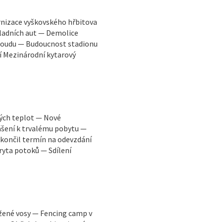
rnizace vyškovského hřbitova
ladních aut — Demolice
 soudu — Budoucnost stadionu
í Mezinárodní kytarový
kých teplot — Nové
ášení k trvalému pobytu —
končil termín na odevzdání
ryta potoků — Sdílení
žené vosy — Fencing camp v