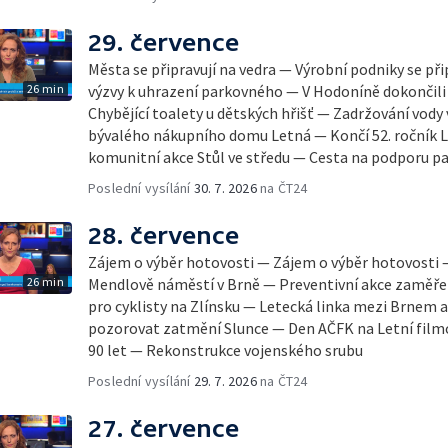
29. července
Města se připravují na vedra — Výrobní podniky se při
26 min
výzvy k uhrazení parkovného — V Hodoníně dokončili
Chybějící toalety u dětských hřišť — Zadržování vody
bývalého nákupního domu Letná — Končí 52. ročník Le
komunitní akce Stůl ve středu — Cesta na podporu pa
Poslední vysílání
30. 7. 2026
na ČT24
28. července
Zájem o výběr hotovosti — Zájem o výběr hotovosti
26 min
Mendlově náměstí v Brně — Preventivní akce zaměřen
pro cyklisty na Zlínsku — Letecká linka mezi Brnem 
pozorovat zatmění Slunce — Den AČFK na Letní filmo
90 let — Rekonstrukce vojenského srubu
Poslední vysílání
29. 7. 2026
na ČT24
27. července