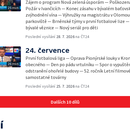
Zájem o program Nová zelená úsporám — Poškozená 
25 min
Požár v Ivančicích — Konec zásahu v bývalém baťov
zvýhodnění vína — Výhružky na magistrátu v Olomou
parkoviště — Brněnské týmy v první fotbalové lize 
bývalé věznice — Nový seriál pro děti
Poslední vysílání
28. 7. 2026
na ČT24
24. července
První fotbalová liga — Oprava Pionýrské louky v Kro
26 min
obecného — Den po pádu vrtulníku — Spor o vypuště
odstranění ohořelé budovy — 52. ročník Letní filmov
samostatné továrny
Poslední vysílání
25. 7. 2026
na ČT24
Dalších 10 dílů
í