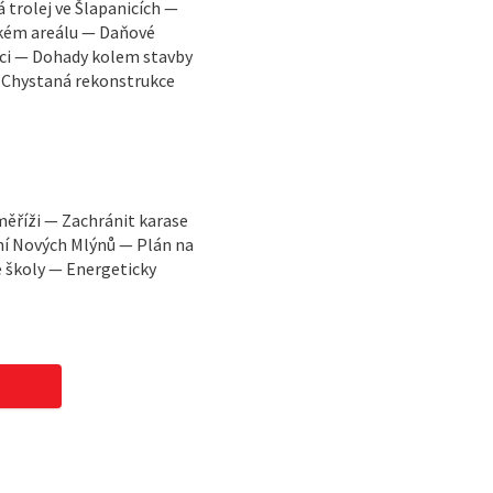
trolej ve Šlapanicích —
ském areálu — Daňové
ci — Dohady kolem stavby
— Chystaná rekonstrukce
měříži — Zachránit karase
ní Nových Mlýnů — Plán na
é školy — Energeticky