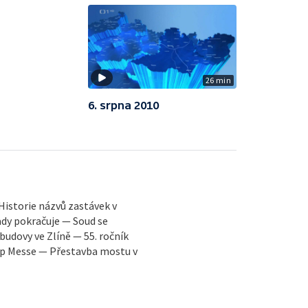
26 min
6. srpna 2010
Historie názvů zastávek v
dy pokračuje — Soud se
udovy ve Zlíně — 55. ročník
Pop Messe — Přestavba mostu v