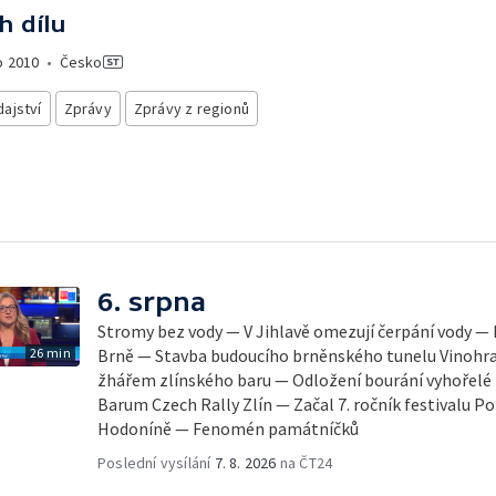
h dílu
o
2010
•
Česko
ajství
Zprávy
Zprávy z regionů
6. srpna
Stromy bez vody — V Jihlavě omezují čerpání vody — 
26 min
Brně — Stavba budoucího brněnského tunelu Vinohra
žhářem zlínského baru — Odložení bourání vyhořelé b
Barum Czech Rally Zlín — Začal 7. ročník festivalu 
Hodoníně — Fenomén památníčků
Poslední vysílání
7. 8. 2026
na ČT24