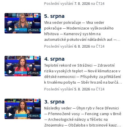
žhářem zlínského baru — Odložení bourání
Poslední vysílání
7. 8. 2026
na ČT24
vyhořelé budovy ve Zlíně — 55. ročník Barum
Czech Rally Zlín — Začal 7. ročník festivalu
5. srpna
Pop Messe — Přestavba mostu v Hodoníně
Vlna veder pokračuje — Vlna veder
— Fenomén památníčků
pokračuje — Modernizace vyškovského
25 min
hřbitova — Kamerový systém na
automatické pokutování nákladních aut —
Demolice vyhořelé budovy ve Zlíně — Případ
Poslední vysílání
6. 8. 2026
na ČT24
popálení dítěte u soudu — Budoucnost
stadionu na Vyškovsku — Výstraha před
4. srpna
bouřkami — Brno hostí Mezinárodní kytarový
Teplotní rekord ve Strážnici — Zdravotní
festival — Očkování po kousnutí netopýrem
rizika vysokých teplot — Nové klimatizace v
25 min
dětské nemocnici — Příspěvky za přihlášení
k trvalému pobytu — Sběr hroznů na burčák
— Dokončení oprav vedení — Skončil termín
Poslední vysílání
5. 8. 2026
na ČT24
na odevzdání kandidátek — Nedostatek
vody v obcích — Vyschlá koryta potoků —
3. srpna
Sdílení strážníků na Brněnsku
Následky veder — Úhyn ryb v řece Dřevnici
— Přemnožené vosy — Fencing camp v Brně
26 min
— Archeologické nálezy u Těšetic na
Znojemsku — Obžaloba v bitcoinové kauze