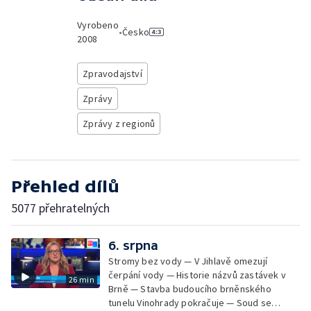
Vyrobeno
•
Česko
2008
Zpravodajství
Zprávy
Zprávy z regionů
Přehled dílů
5077 přehratelných
6. srpna
Stromy bez vody — V Jihlavě omezují
čerpání vody — Historie názvů zastávek v
26 min
Brně — Stavba budoucího brněnského
tunelu Vinohrady pokračuje — Soud se