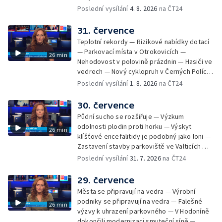
— Přestavba silnice přes Bzenec na
Poslední vysílání
4. 8. 2026
na ČT24
Hodonínsku — Skončilo dopravní omezení u
Zašové — Letní opravy divadel — Český hlas
31. července
ve vesmíru
Teplotní rekordy — Rizikové nabídky dotací
— Parkovací místa v Otrokovicích —
26 min
Nehodovost v polovině prázdnin — Hasiči ve
vedrech — Nový cyklopruh v Černých Polích
— Květinová výstava ve Věžkách
Poslední vysílání
1. 8. 2026
na ČT24
30. července
Půdní sucho se rozšiřuje — Výzkum
odolnosti plodin proti horku — Výskyt
26 min
klíšťové encefalitidy je podobný jako loni —
Zastavení stavby parkoviště ve Valticích —
Spor o lokalitu lesa v Rožnově pod
Poslední vysílání
31. 7. 2026
na ČT24
Radhoštěm — Dopady horka na lidský
organismus — Kybernetický incident na
29. července
Masarykově univerzitě — Slavnostní
Města se připravují na vedra — Výrobní
vyřazení absolventů Univerzity obran —
podniky se připravují na vedra — Falešné
26 min
Letní kurzy umění pro mladé — Mobilní
výzvy k uhrazení parkovného — V Hodoníně
kurníky pomáhají na poli
dokončili modernizaci smuteční síně —