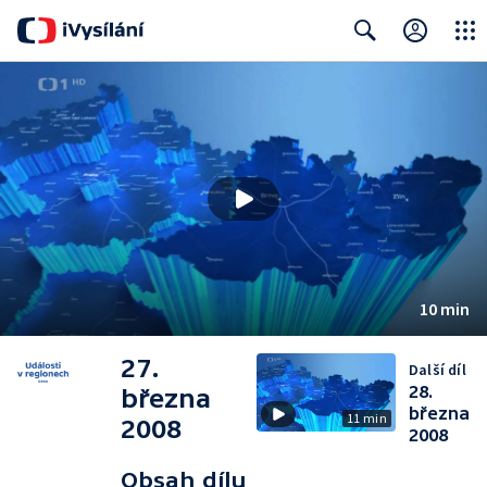
Close
Search
10 min
27.
Další díl
28.
března
března
11 min
2008
2008
Obsah dílu