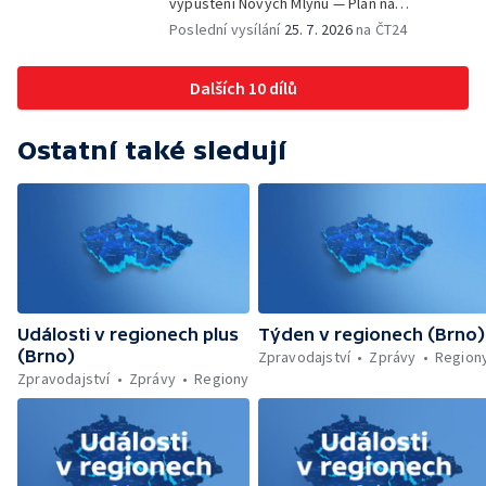
vypuštění Nových Mlýnů — Plán na
odstranění ohořelé budovy — 52. ročník
Poslední vysílání
25. 7. 2026
na ČT24
Letní filmové školy — Energeticky
samostatné továrny
Dalších 10 dílů
Ostatní také sledují
Události v regionech plus
Týden v regionech (Brno)
(Brno)
Zpravodajství
Zprávy
Region
Zpravodajství
Zprávy
Regiony