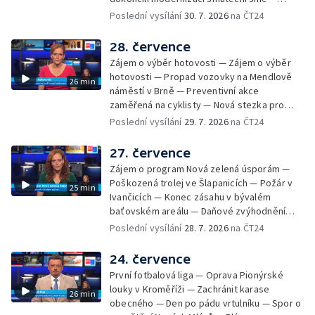
Chybějící toalety u dětských hřišť —
Poslední vysílání
30. 7. 2026
na ČT24
Zadržování vody v krajině — Demolice
bývalého nákupního domu Letná — Končí 52.
28. července
ročník Letní filmové školy — 3. ročník
Zájem o výběr hotovosti — Zájem o výběr
komunitní akce Stůl ve středu — Cesta na
hotovosti — Propad vozovky na Mendlově
26 min
podporu paliativní péče
náměstí v Brně — Preventivní akce
zaměřená na cyklisty — Nová stezka pro
cyklisty na Zlínsku — Letecká linka mezi
Poslední vysílání
29. 7. 2026
na ČT24
Brnem a Frankfurtem — Vědci budou
pozorovat zatmění Slunce — Den AČFK na
27. července
Letní filmové škole — Milan Uhde slaví 90 let
Zájem o program Nová zelená úsporám —
— Rekonstrukce vojenského srubu
Poškozená trolej ve Šlapanicích — Požár v
25 min
Ivančicích — Konec zásahu v bývalém
baťovském areálu — Daňové zvýhodnění
vína — Výhružky na magistrátu v Olomouci —
Poslední vysílání
28. 7. 2026
na ČT24
Dohady kolem stavby parkoviště —
Brněnské týmy v první fotbalové lize —
24. července
Chystaná rekonstrukce bývalé věznice —
První fotbalová liga — Oprava Pionýrské
Nový seriál pro děti
louky v Kroměříži — Zachránit karase
26 min
obecného — Den po pádu vrtulníku — Spor o