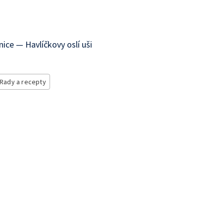
ice — Havlíčkovy oslí uši
Rady a recepty