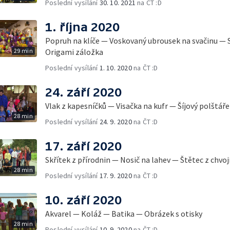
Poslední vysílání
30. 10. 2021
na ČT :D
1. října 2020
Popruh na klíče — Voskovaný ubrousek na svačinu — 
29 min
Origami záložka
Poslední vysílání
1. 10. 2020
na ČT :D
24. září 2020
Vlak z kapesníčků — Visačka na kufr — Šíjový polštá
28 min
Poslední vysílání
24. 9. 2020
na ČT :D
17. září 2020
Skřítek z přírodnin — Nosič na lahev — Štětec z chvoj
28 min
Poslední vysílání
17. 9. 2020
na ČT :D
10. září 2020
Akvarel — Koláž — Batika — Obrázek s otisky
28 min
Poslední vysílání
10. 9. 2020
na ČT :D