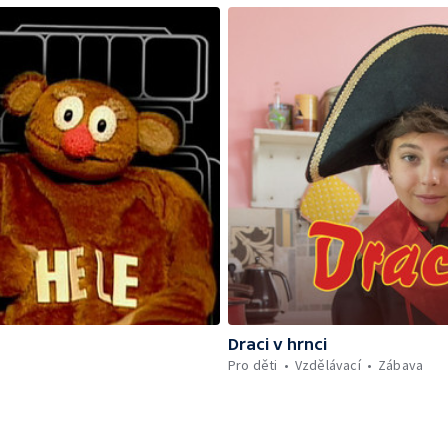
Draci v hrnci
Pro děti
Vzdělávací
Zábava