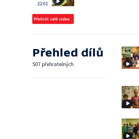
22:01
Přehrát celé video
Přehled dílů
507 přehratelných