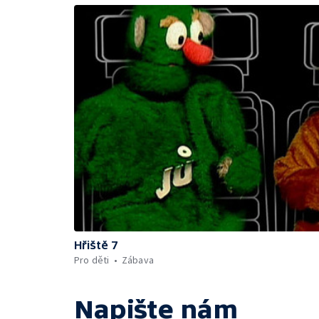
Hřiště 7
Pro děti
Zábava
Napište nám