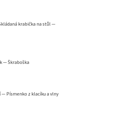
Skládaná krabička na stůl —
řek — Škraboška
í — Písmenko z klacíku a vlny