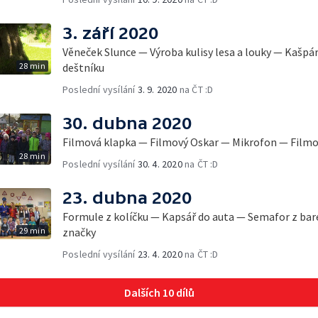
3. září 2020
Věneček Slunce — Výroba kulisy lesa a louky — Kašpá
28 min
deštníku
Poslední vysílání
3. 9. 2020
na ČT :D
30. dubna 2020
Filmová klapka — Filmový Oskar — Mikrofon — Film
28 min
Poslední vysílání
30. 4. 2020
na ČT :D
23. dubna 2020
Formule z kolíčku — Kapsář do auta — Semafor z bar
29 min
značky
Poslední vysílání
23. 4. 2020
na ČT :D
Dalších 10 dílů