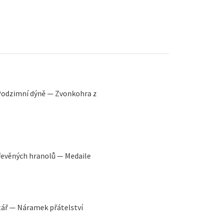
— Podzimní dýně — Zvonkohra z
řevěných hranolů — Medaile
tář — Náramek přátelství