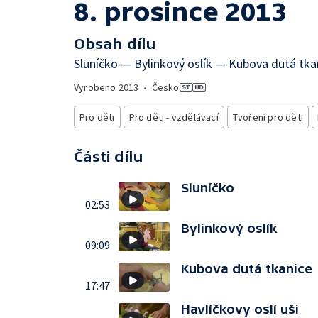
8. prosince 2013
Obsah dílu
Sluníčko — Bylinkový oslík — Kubova dutá tkan
Vyrobeno
2013
•
Česko
Pro děti
Pro děti - vzdělávací
Tvoření pro děti
Části dílu
Sluníčko
02:53
Bylinkový oslík
09:09
Kubova dutá tkanice
17:47
Havlíčkovy oslí uši