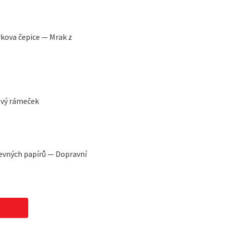
rkova čepice — Mrak z
ový rámeček
evných papírů — Dopravní