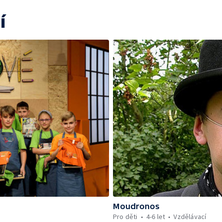
í
Moudronos
Pro děti
4-6 let
Vzdělávací