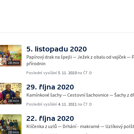
5. listopadu 2020
Papírový drak na špejli — Ježek z obalu od vajíček 
28 min
přírodnin
Poslední vysílání
5. 11. 2020
na ČT :D
29. října 2020
Kamínkové šachy — Cestovní šachovnice — Šachy z d
28 min
Poslední vysílání
4. 11. 2021
na ČT :D
22. října 2020
Klíčenka z uzlů — Drhání - makramé — Uzlíkový polš
28 min