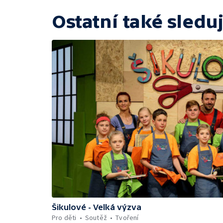
Ostatní také sleduj
Šikulové - Velká výzva
Pro děti
Soutěž
Tvoření