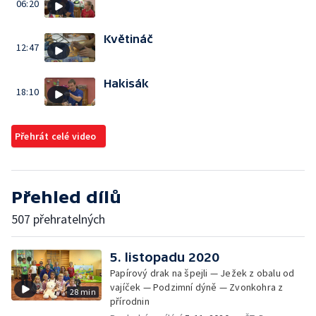
06:20
Květináč
12:47
Hakisák
18:10
Přehrát celé video
Přehled dílů
507 přehratelných
5. listopadu 2020
Papírový drak na špejli — Ježek z obalu od
vajíček — Podzimní dýně — Zvonkohra z
28 min
přírodnin