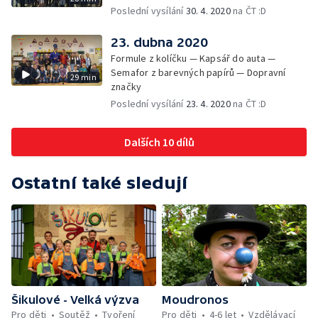
Poslední vysílání
30. 4. 2020
na ČT :D
23. dubna 2020
Formule z kolíčku — Kapsář do auta —
Semafor z barevných papírů — Dopravní
29 min
značky
Poslední vysílání
23. 4. 2020
na ČT :D
Dalších 10 dílů
Ostatní také sledují
Šikulové - Velká výzva
Moudronos
Pro děti
Soutěž
Tvoření
Pro děti
4-6 let
Vzdělávací