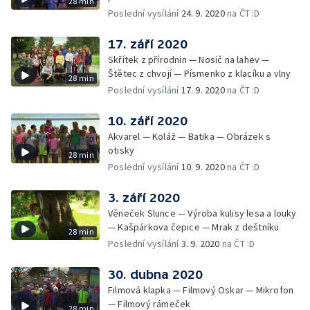
28 min
Poslední vysílání
24. 9. 2020
na ČT :D
17. září 2020
Skřítek z přírodnin — Nosič na lahev —
Štětec z chvojí — Písmenko z klacíku a vlny
28 min
Poslední vysílání
17. 9. 2020
na ČT :D
10. září 2020
Akvarel — Koláž — Batika — Obrázek s
otisky
28 min
Poslední vysílání
10. 9. 2020
na ČT :D
3. září 2020
Věneček Slunce — Výroba kulisy lesa a louky
— Kašpárkova čepice — Mrak z deštníku
28 min
Poslední vysílání
3. 9. 2020
na ČT :D
30. dubna 2020
Filmová klapka — Filmový Oskar — Mikrofon
— Filmový rámeček
28 min