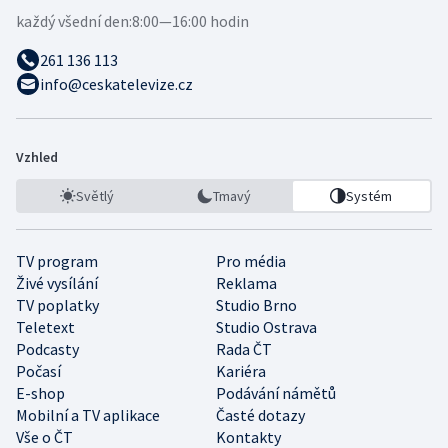
každý všední den:
8:00—16:00 hodin
261 136 113
info@ceskatelevize.cz
Vzhled
Světlý
Tmavý
Systém
TV program
Pro média
Živé vysílání
Reklama
TV poplatky
Studio Brno
Teletext
Studio Ostrava
Podcasty
Rada ČT
Počasí
Kariéra
E-shop
Podávání námětů
Mobilní a TV aplikace
Časté dotazy
Vše o ČT
Kontakty