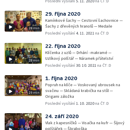
Poslední vysílání
5. 11. 2020
na ČT :D
29. října 2020
Kamínkové šachy — Cestovní šachovnice —
Šachy z dřevěných hranolů — Medaile
28 min
Poslední vysílání
4. 11. 2021
na ČT :D
22. října 2020
Klíčenka z uzlů — Drhání - makramé —
Uzlíkový polštář — Náramek přátelství
28 min
Poslední vysílání
30. 10. 2021
na ČT :D
1. října 2020
Popruh na klíče — Voskovaný ubrousek na
svačinu — Skládaná krabička na stůl —
29 min
Origami záložka
Poslední vysílání
1. 10. 2020
na ČT :D
24. září 2020
Vlak z kapesníčků — Visačka na kufr — Šíjový
polštářek — Škraboška