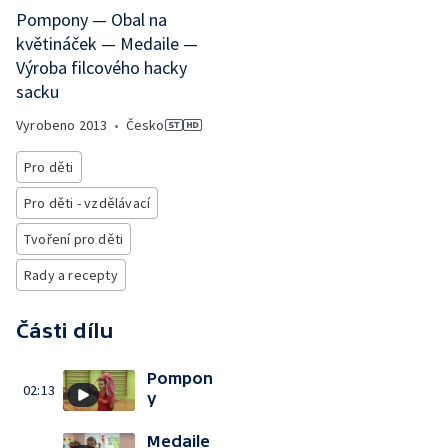
Pompony — Obal na
květináček — Medaile —
Výroba filcového hacky
sacku
Vyrobeno
2013
•
Česko
Pro děti
Pro děti - vzdělávací
Tvoření pro děti
Rady a recepty
Části dílu
Pompon
02:13
y
Medaile