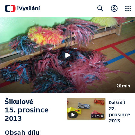
Close
Search
28 min
Šikulové
Další díl
15. prosince
22.
prosince
29 min
2013
2013
Obsah dílu