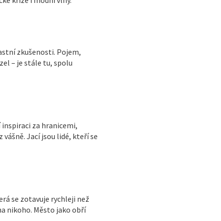
lastní zkušenosti. Pojem,
el – je stále tu, spolu
 inspiraci za hranicemi,
vášně. Jací jsou lidé, kteří se
erá se zotavuje rychleji než
 na nikoho. Město jako obří