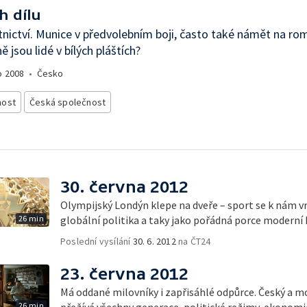
h dílu
nictví. Munice v předvolebním boji, často také námět na ro
ě jsou lidé v bílých pláštích?
o
2008
•
Česko
nost
Česká společnost
30. června 2012
Olympijský Londýn klepe na dveře – sport se k nám vr
26 min
globální politika a taky jako pořádná porce moderní h
Poslední vysílání
30. 6. 2012
na ČT24
23. června 2012
Má oddané milovníky i zapřisáhlé odpůrce. Český a 
26 min
přežívá všechny generace, politické režimy, ekonomic