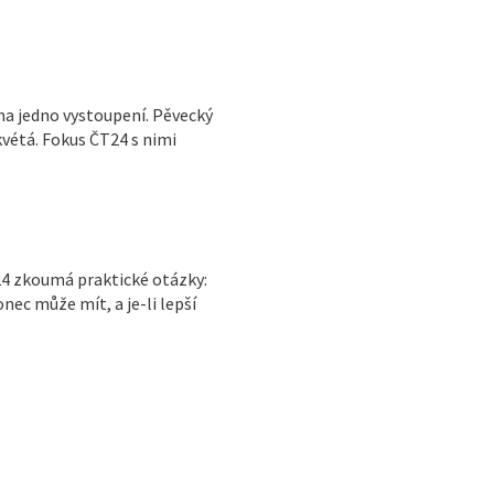
na jedno vystoupení. Pěvecký
zkvétá. Fokus ČT24 s nimi
24 zkoumá praktické otázky:
onec může mít, a je-li lepší