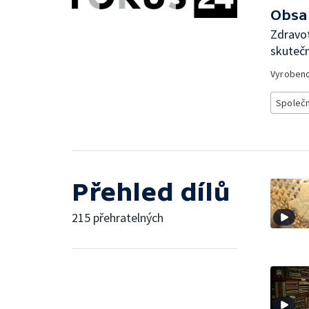
Obsa
Zdravot
skutečn
Vyroben
Společ
Přehled dílů
215 přehratelných