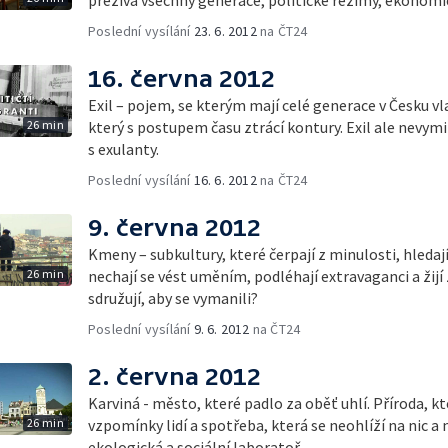
Poslední vysílání
23. 6. 2012
na ČT24
16. června 2012
Exil – pojem, se kterým mají celé generace v Česku v
26 min
který s postupem času ztrácí kontury. Exil ale nevymiz
s exulanty.
Poslední vysílání
16. 6. 2012
na ČT24
9. června 2012
Kmeny – subkultury, které čerpají z minulosti, hledají
26 min
nechají se vést uměním, podléhají extravaganci a žijí z 
sdružují, aby se vymanili?
Poslední vysílání
9. 6. 2012
na ČT24
2. června 2012
Karviná - město, které padlo za oběť uhlí. Příroda, kt
26 min
vzpomínky lidí a spotřeba, která se neohlíží na nic a
ekologická a sociální laboratoř.