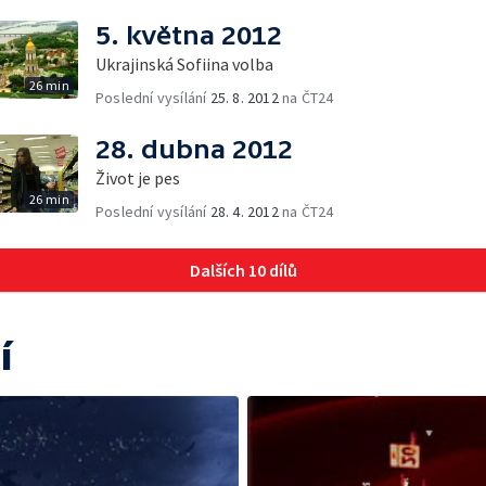
5. května 2012
Ukrajinská Sofiina volba
26 min
Poslední vysílání
25. 8. 2012
na ČT24
28. dubna 2012
Život je pes
26 min
Poslední vysílání
28. 4. 2012
na ČT24
Dalších 10 dílů
í