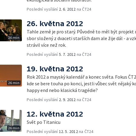
Poslední vysílání
2. 6. 2012
na ČT24
26. května 2012
Tahle země je pro starý. Původně to měl být projekt 
26 min
sbor složený z dvaceti starších dam ale žije dál - a v
strávil více než rok.
Poslední vysílání
5. 7. 2012
na ČT24
19. května 2012
Rok 2012 a mayský kalendář a konec světa. Fokus ČT
26 min
kde se bere touha po konci, jestli vůbec svět nějaký k
happy end nebo klasická tragédie?
Poslední vysílání
2. 9. 2012
na ČT24
12. května 2012
Svět po Titanicu
26 min
Poslední vysílání
12. 5. 2012
na ČT24