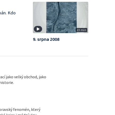
mán. Kdo
23 min
9. srpna 2008
ací jako velký obchod, jako
istorie.
moravský fenomén, který
ké krize i módní vlny.