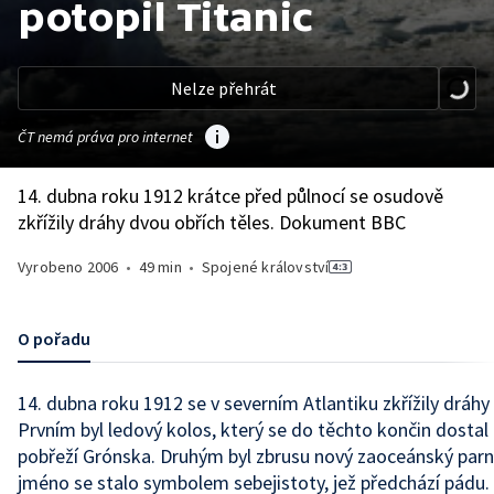
potopil Titanic
Nelze přehrát
ČT nemá práva pro internet
14. dubna roku 1912 krátce před půlnocí se osudově
zkřížily dráhy dvou obřích těles. Dokument BBC
Vyrobeno
2006
•
49 min
•
Spojené království
O pořadu
14. dubna roku 1912 se v severním Atlantiku zkřížily dráhy
Prvním byl ledový kolos, který se do těchto končin dostal
pobřeží Grónska. Druhým byl zbrusu nový zaoceánský parní
jméno se stalo symbolem sebejistoty, jež předchází pádu