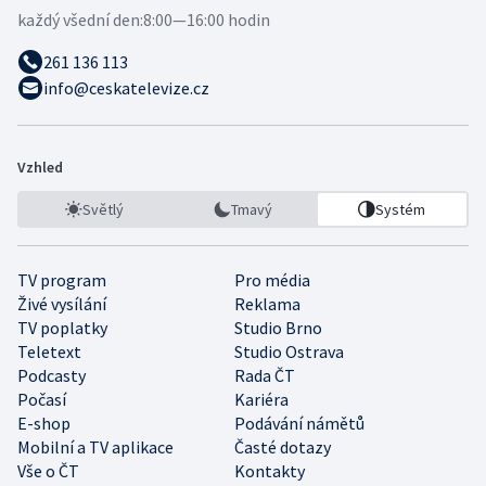
každý všední den:
8:00—16:00 hodin
261 136 113
info@ceskatelevize.cz
Vzhled
Světlý
Tmavý
Systém
TV program
Pro média
Živé vysílání
Reklama
TV poplatky
Studio Brno
Teletext
Studio Ostrava
Podcasty
Rada ČT
Počasí
Kariéra
E-shop
Podávání námětů
Mobilní a TV aplikace
Časté dotazy
Vše o ČT
Kontakty