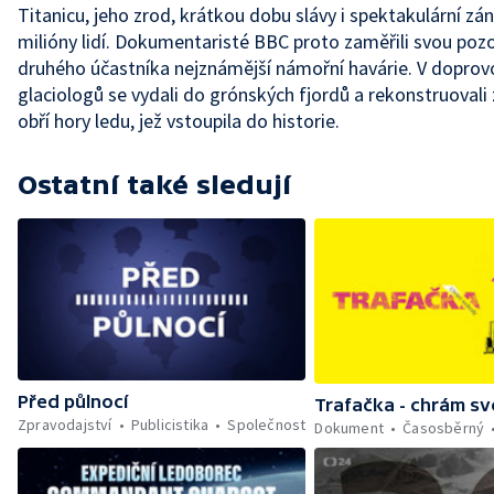
Titanicu, jeho zrod, krátkou dobu slávy i spektakulární záni
milióny lidí. Dokumentaristé BBC proto zaměřili svou poz
druhého účastníka nejznámější námořní havárie. V dopro
glaciologů se vydali do grónských fjordů a rekonstruovali 
obří hory ledu, jež vstoupila do historie.
Ostatní také sledují
Před půlnocí
Trafačka - chrám s
Zpravodajství
Publicistika
Společnost
Dokument
Časosběrný