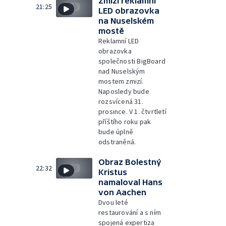
Zmizí reklamní
21:25
LED obrazovka
na Nuselském
mostě
Reklamní LED
obrazovka
společnosti BigBoard
nad Nuselským
mostem zmizí.
Naposledy bude
rozsvícená 31.
prosince. V 1. čtvrtletí
příštího roku pak
bude úplně
odstraněná.
Obraz Bolestný
22:32
Kristus
namaloval Hans
von Aachen
Dvou leté
restaurování a s ním
spojená expertiza