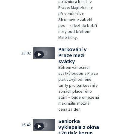
strážníci a hasiči v
Praze: Majitelce se
při venčení ve
Stromovce zaběhl
pes – zalezl do bobří
nory pod břehem
Malé říčky.
Parkování v
15:02
Praze mezi
svátky
Během vánočních
svátků budou v Praze
platit zvýhodněné
tarify pro parkování v
zónách placeného
stání – bude omezená
maximální možná
cena za den.
Seniorka
16:42
vyklepala z okna
170 tisíc korun