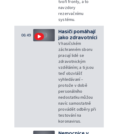
tvoří fronty, a to
navzdory
rezervačnímu
systému.
Hasiči pomáhají
06:49
jako zdravotníci
V hasičském
záchranném sboru
pracují lidé se
zdravotnickým
vzděláním; a ti jsou
teď obzvlášť
vyhledávaní –
protože v době
personálního
nedostatku můžou
navíc samostatně
provádět odběry při
testování na
koronavirus.
Nemocnice v