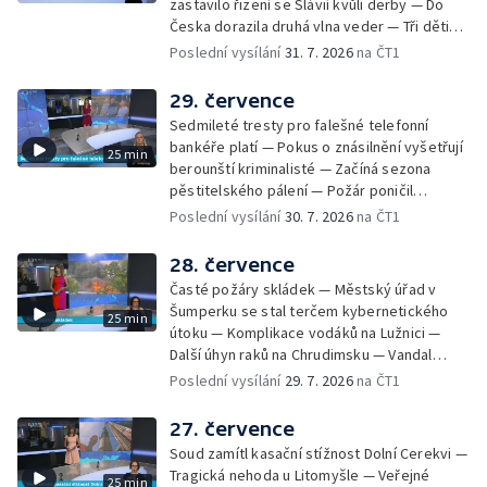
zastavilo řizení se Slávií kvůli derby — Do
— Po pádu stromů prověří alej odborníci —
Česka dorazila druhá vlna veder — Tři děti
Tradiční neckyáda v Želivi na Pelhřimovsku —
zůstali v rozpáleném autě — Problém s
Poslední vysílání
31. 7. 2026
na ČT1
Festival Hrady CZ poprvé na Hluboké
vedrem řeší i ve školkách — Práce s
mraženými potravinami v horku — Slavnostní
29. července
vyřazení absolventů Univerzity obrany —
Sedmileté tresty pro falešné telefonní
Zájem o obytné vozy roste — Praha má
bankéře platí — Pokus o znásilnění vyšetřují
25 min
novou servisní loď — Vidická samoobslužná
berounští kriminalisté — Začíná sezona
prodejna si na provoz vydělá — U jezera
pěstitelského pálení — Požár poničil
Most začíná festival Let It Roll — Vyvrcholil
historickou vilu Marta v Písku — Končí Letní
Poslední vysílání
30. 7. 2026
na ČT1
bouřkový neboli jelení úplněk — Kanoistka
filmová škola — Spor o placení poplatků za
Tereza Kneblová je mistryně světa
odpad — Nedostatek vody na Hracholuskách
28. července
— Příprava nového plavebního stupně v
Časté požáry skládek — Městský úřad v
Děčíně — Biokoridor pro užovku stromovou
Šumperku se stal terčem kybernetického
25 min
— Záchrana liblického vysílače — První
útoku — Komplikace vodáků na Lužnici —
koncert Diany Ross v Česku — Výroba
Další úhyn raků na Chrudimsku — Vandal
obrněných vozidel CV90 — Biokoridor pod
poškodil okna na Ještědu — Lvice Elza má
Poslední vysílání
29. 7. 2026
na ČT1
vedením vysokého napětí
nový domov — Rozšíření sítě mobilních
defibrilátorů — 194 km/h po dálnici D6 —
27. července
Problém s likvidací kadmia — Vězni na
Soud zamítl kasační stížnost Dolní Cerekvi —
Frýdlantsku čistí koryto potoka — Antikolizní
Tragická nehoda u Litomyšle — Veřejné
25 min
systém tramvají Škoda 40T — Praha má šanci