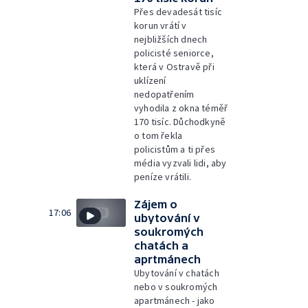
Přes devadesát tisíc
korun vrátí v
nejbližších dnech
policisté seniorce,
která v Ostravě při
uklízení
nedopatřením
vyhodila z okna téměř
170 tisíc. Důchodkyně
o tom řekla
policistům a ti přes
média vyzvali lidi, aby
peníze vrátili.
Zájem o
17:06
ubytování v
soukromých
chatách a
aprtmánech
Ubytování v chatách
nebo v soukromých
apartmánech - jako