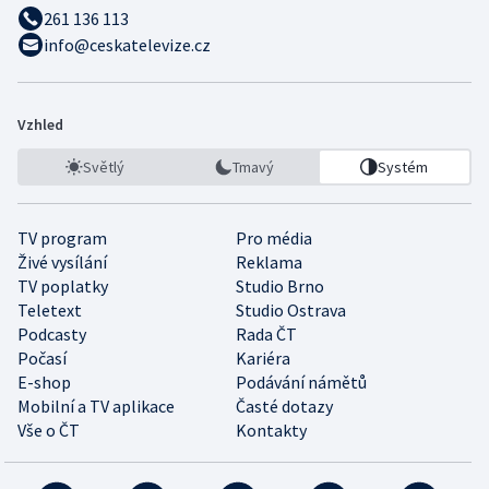
261 136 113
info@ceskatelevize.cz
Vzhled
Světlý
Tmavý
Systém
TV program
Pro média
Živé vysílání
Reklama
TV poplatky
Studio Brno
Teletext
Studio Ostrava
Podcasty
Rada ČT
Počasí
Kariéra
E-shop
Podávání námětů
Mobilní a TV aplikace
Časté dotazy
Vše o ČT
Kontakty