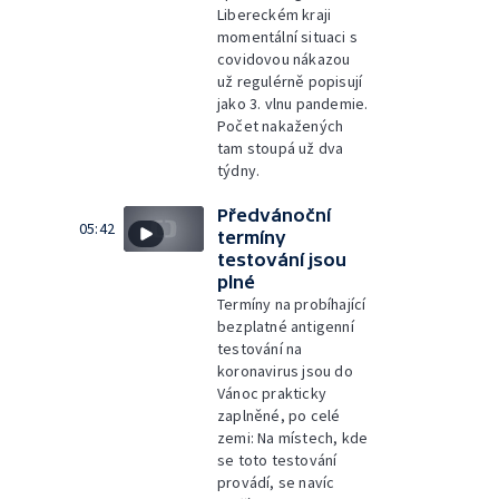
Libereckém kraji
momentální situaci s
covidovou nákazou
už regulérně popisují
jako 3. vlnu pandemie.
Počet nakažených
tam stoupá už dva
týdny.
Předvánoční
05:42
termíny
testování jsou
plné
Termíny na probíhající
bezplatné antigenní
testování na
koronavirus jsou do
Vánoc prakticky
zaplněné, po celé
zemi: Na místech, kde
se toto testování
provádí, se navíc