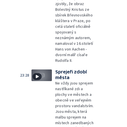
zjistily, že obraz
Bolestný Kristus ze
sbírek Břevnovského
kláštera v Praze, po
celá staletí oficiálně
spojovaný s
neznámým autorem,
namaloval v 16.století
Hans von Aachen -
dvorní malíř císaře
Rudolfa II.
Sprejeři zdobí
23:28
města
Ne vždy jsou sprejem
nastříkané zdi a
plochy ve městech a
obecně ve veřejném
prostoru vandalstvím.
Jsou města, která
malbu sprejem na
místech zanedbaných