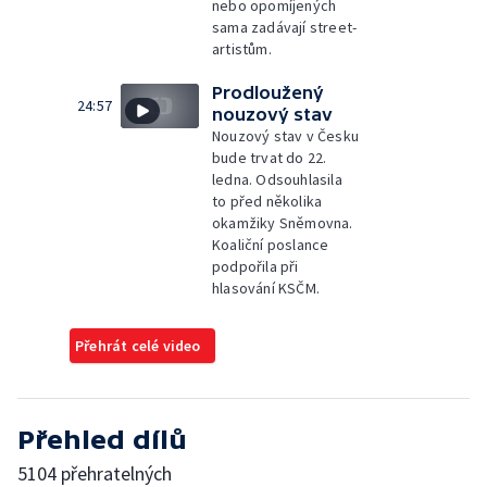
nebo opomíjených
sama zadávají street-
artistům.
Prodloužený
24:57
nouzový stav
Nouzový stav v Česku
bude trvat do 22.
ledna. Odsouhlasila
to před několika
okamžiky Sněmovna.
Koaliční poslance
podpořila při
hlasování KSČM.
Přehrát celé video
Přehled dílů
5104 přehratelných