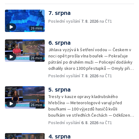
7. srpna
Poslední vysílání
7. 8. 2026
na ČT1
26 min
6. srpna
Jihlava vyzývá k šetření vodou — Českem v
noci opět prošla vlna bouřek — Pokračuje
26 min
pátrání po druhém muži — Policejní dodávky
odhalily skoro 1300 přestupků — Omyly při
nouzovém volání o pomoc — Hradec Králové
Poslední vysílání
7. 8. 2026
na ČT1
se utká s Besiktasem Istambul — Pokus o
rekord v hromadném seskoku parašutistů —
5. srpna
Chovné rybníky na Českolipsku pustoší
Tresty v kauze opravy kladrubského
vydry — Instalace nové sochy v Mariánských
hřebčína — Meteorologové varují před
26 min
Lázních — Sedmiletý trest za dotační
bouřkami — 100 výjezdů hasičů kvůli
podvod s projektem Technologického parku
bouřkám ve středhích Čechách — Odklízení
v Písku — Dětský tábor na Brutal Assault —
škod po bouřkách — Hasiči likvidovali
Poslední vysílání
6. 8. 2026
na ČT1
Turistická trasa Svatojánské proudy zůstává
několik požárů — Časová schránka ukrytá na
stále uzavřená — Projížďky na rybníce Labuť
Václavském náměstí — Necelý kilometr řeky
4. srpna
— Cestování za pozorováním noční oblohy