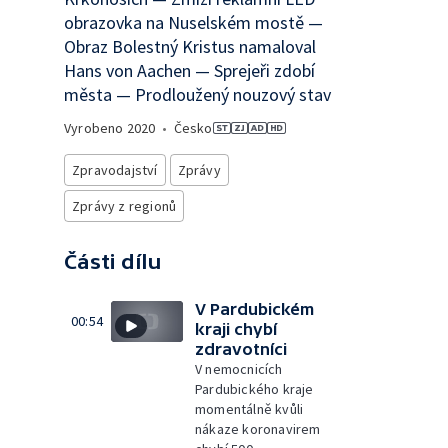
obrazovka na Nuselském mostě —
Obraz Bolestný Kristus namaloval
Hans von Aachen — Sprejeři zdobí
města — Prodloužený nouzový stav
Vyrobeno
2020
•
Česko
Zpravodajství
Zprávy
Zprávy z regionů
Části dílu
V Pardubickém
00:54
kraji chybí
zdravotníci
V nemocnicích
Pardubického kraje
momentálně kvůli
nákaze koronavirem