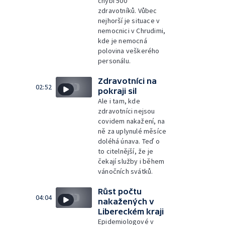
chybí 500
zdravotníků. Vůbec
nejhorší je situace v
nemocnici v Chrudimi,
kde je nemocná
polovina veškerého
personálu.
Zdravotníci na
02:52
pokraji sil
Ale i tam, kde
zdravotníci nejsou
covidem nakažení, na
ně za uplynulé měsíce
doléhá únava. Teď o
to citelnější, že je
čekají služby i během
vánočních svátků.
Růst počtu
04:04
nakažených v
Libereckém kraji
Epidemiologové v