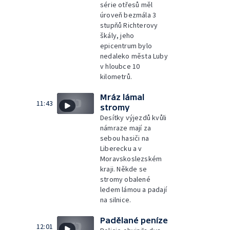
série otřesů měl
úroveň bezmála 3
stupňů Richterovy
škály, jeho
epicentrum bylo
nedaleko města Luby
v hloubce 10
kilometrů.
Mráz lámal
11:43
stromy
Desítky výjezdů kvůli
námraze mají za
sebou hasiči na
Liberecku a v
Moravskoslezském
kraji. Někde se
stromy obalené
ledem lámou a padají
na silnice.
Padělané peníze
12:01