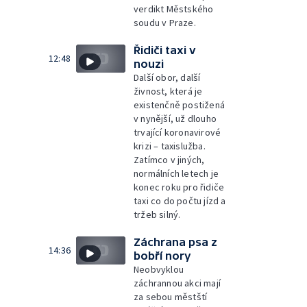
verdikt Městského
soudu v Praze.
Řidiči taxi v
12:48
nouzi
Další obor, další
živnost, která je
existenčně postižená
v nynější, už dlouho
trvající koronavirové
krizi – taxislužba.
Zatímco v jiných,
normálních letech je
konec roku pro řidiče
taxi co do počtu jízd a
tržeb silný.
Záchrana psa z
14:36
bobří nory
Neobvyklou
záchrannou akci mají
za sebou městští