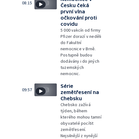
08:15
Česku čeká
první vlna
očkování proti
covidu
5 000 vakcín od firmy
Pfizer dorazí v neděli
do Fakultní
nemocnice v Brně.
Postupně budou
dodávány i do jiných
tuzemských
nemocnic.
Série
09:57
zemětřesení na
Chebsku
Chebsko zažívá
týden, během
kterého mohou tamní
obyvatelé pocítit
zemětřesení.
Nejsilnější z nynější