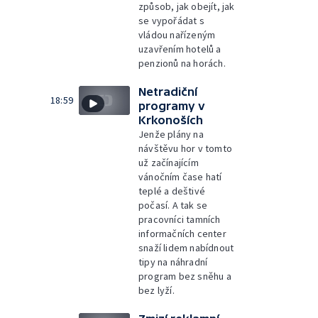
způsob, jak obejít, jak
se vypořádat s
vládou nařízeným
uzavřením hotelů a
penzionů na horách.
Netradiční
18:59
programy v
Krkonoších
Jenže plány na
návštěvu hor v tomto
už začínajícím
vánočním čase hatí
teplé a deštivé
počasí. A tak se
pracovníci tamních
informačních center
snaží lidem nabídnout
tipy na náhradní
program bez sněhu a
bez lyží.