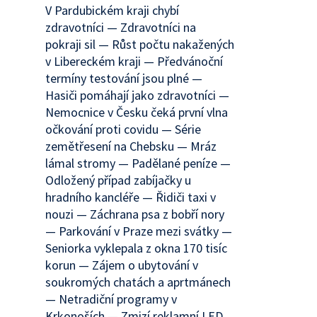
V Pardubickém kraji chybí
zdravotníci — Zdravotníci na
pokraji sil — Růst počtu nakažených
v Libereckém kraji — Předvánoční
termíny testování jsou plné —
Hasiči pomáhají jako zdravotníci —
Nemocnice v Česku čeká první vlna
očkování proti covidu — Série
zemětřesení na Chebsku — Mráz
lámal stromy — Padělané peníze —
Odložený případ zabíjačky u
hradního kancléře — Řidiči taxi v
nouzi — Záchrana psa z bobří nory
— Parkování v Praze mezi svátky —
Seniorka vyklepala z okna 170 tisíc
korun — Zájem o ubytování v
soukromých chatách a aprtmánech
— Netradiční programy v
Krkonoších — Zmizí reklamní LED