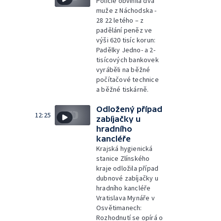
Policie obvinila dva
muže z Náchodska -
28 22 letého – z
padělání peněz ve
výši 620 tisíc korun:
Padělky Jedno- a 2-
tisícových bankovek
vyráběli na běžné
počítačové technice
a běžné tiskárně.
Odložený případ
12:25
zabíjačky u
hradního
kancléře
Krajská hygienická
stanice Zlínského
kraje odložila případ
dubnové zabíjačky u
hradního kancléře
Vratislava Mynáře v
Osvětimanech:
Rozhodnutí se opírá o