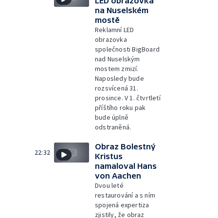
LED obrazovka
na Nuselském
mostě
Reklamní LED
obrazovka
společnosti BigBoard
nad Nuselským
mostem zmizí.
Naposledy bude
rozsvícená 31.
prosince. V 1. čtvrtletí
příštího roku pak
bude úplně
odstraněná.
Obraz Bolestný
22:32
Kristus
namaloval Hans
von Aachen
Dvou leté
restaurování a s ním
spojená expertiza
zjistily, že obraz