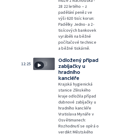
muže z Náchodska -
28 22 letého – z
padělání peněz ve
výši 620 tisíc korun:
Padělky Jedno- a 2-
tisícových bankovek
vyráběli na běžné
počítačové technice
a běžné tiskárně.
Odložený případ
12:25
zabíjačky u
hradního
kancléře
Krajská hygienická
stanice Zlínského
kraje odložila případ
dubnové zabíjačky u
hradního kancléře
Vratislava Mynáře v
Osvětimanech:
Rozhodnutí se opírá o
verdikt Městského