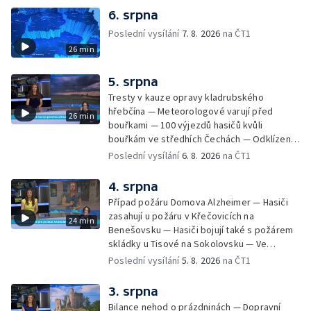
6. srpna
Poslední vysílání
7. 8. 2026
na ČT1
26 min
5. srpna
Tresty v kauze opravy kladrubského
hřebčína — Meteorologové varují před
26 min
bouřkami — 100 výjezdů hasičů kvůli
bouřkám ve středhích Čechách — Odklízení
škod po bouřkách — Hasiči likvidovali
Poslední vysílání
6. 8. 2026
na ČT1
několik požárů — Časová schránka ukrytá na
Václavském náměstí — Necelý kilometr řeky
4. srpna
Otavy u šumavského Annína je téměř bez
Případ požáru Domova Alzheimer — Hasiči
vody — Pátrání po dvou mužích na jezeře
zasahují u požáru v Křečovicích na
24 min
Most — Tábor pro děti odsouzených — Tábor
Benešovsku — Hasiči bojují také s požárem
pomáhá dětem orientovat se na trhu práce
skládky u Tisové na Sokolovsku — Ve
— Začal festival Brutal Assault — Cyklysta
Strážnici na Hodonínsku padl další teplotní
Poslední vysílání
5. 8. 2026
na ČT1
spadl v Karlvoych Varech do řeky —
rekord — Ve Vladislavově ulici v Praze se
Restaurace trápí nedostatek kuchařů — Do
zřítil strop — Požár lesa u šumavských
3. srpna
pastí na hmyz se chytají ptáci
Nezdic — Modernizace úseku dálnice D8 —
Bilance nehod o prázdninách — Dopravní