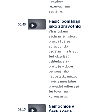
navzdory
rezervačnímu
systému.
Hasiči pomáhají
06:49
jako zdravotníci
V hasičském
záchranném sboru
pracují lidé se
zdravotnickým
vzděláním; a ti jsou
teď obzvlášť
vyhledávaní –
protože v době
personálního
nedostatku můžou
navíc samostatně
provádět odběry při
testování na
koronavirus.
Nemocnice v
08:15
Česku čeká