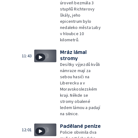
úroveň bezmála 3
stupňů Richterovy
škály, jeho
epicentrum bylo
nedaleko města Luby
v hloubce 10
kilometrů.
Mráz lámal
11:43
stromy
Desítky výjezdů kvůli
námraze mají za
sebou hasiči na
Liberecku a v
Moravskoslezském
kraji. Někde se
stromy obalené
ledem lámou a padají
na silnice.
Padělané peníze
12:01
Policie obvinila dva