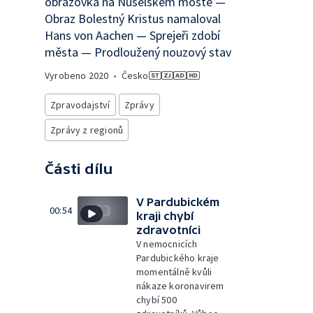
obrazovka na Nuselském mostě —
Obraz Bolestný Kristus namaloval
Hans von Aachen — Sprejeři zdobí
města — Prodloužený nouzový stav
Vyrobeno
2020
•
Česko
Zpravodajství
Zprávy
Zprávy z regionů
Části dílu
V Pardubickém
00:54
kraji chybí
zdravotníci
V nemocnicích
Pardubického kraje
momentálně kvůli
nákaze koronavirem
chybí 500