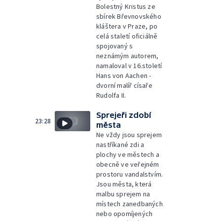
Bolestný Kristus ze
sbírek Břevnovského
kláštera v Praze, po
celá staletí oficiálně
spojovaný s
neznámým autorem,
namaloval v 16.století
Hans von Aachen -
dvorní malíř císaře
Rudolfa II.
Sprejeři zdobí
23:28
města
Ne vždy jsou sprejem
nastříkané zdi a
plochy ve městech a
obecně ve veřejném
prostoru vandalstvím.
Jsou města, která
malbu sprejem na
místech zanedbaných
nebo opomíjených