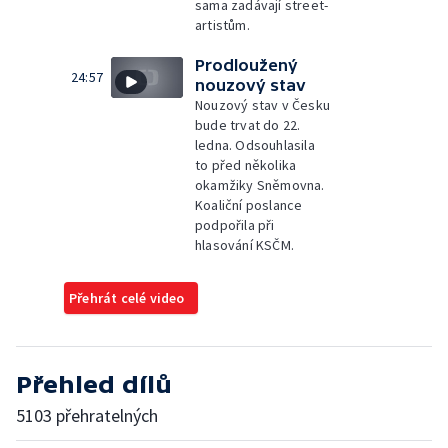
sama zadávají street-
artistům.
Prodloužený
24:57
nouzový stav
Nouzový stav v Česku
bude trvat do 22.
ledna. Odsouhlasila
to před několika
okamžiky Sněmovna.
Koaliční poslance
podpořila při
hlasování KSČM.
Přehrát celé video
Přehled dílů
5103 přehratelných