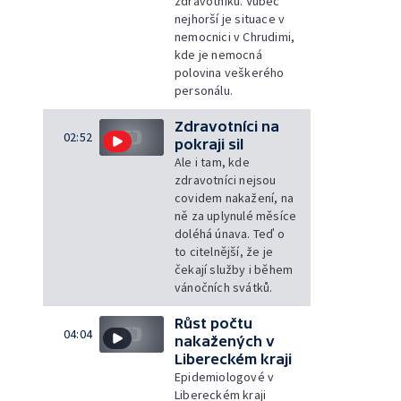
zdravotníků. Vůbec
nejhorší je situace v
nemocnici v Chrudimi,
kde je nemocná
polovina veškerého
personálu.
Zdravotníci na
02:52
pokraji sil
Ale i tam, kde
zdravotníci nejsou
covidem nakažení, na
ně za uplynulé měsíce
doléhá únava. Teď o
to citelnější, že je
čekají služby i během
vánočních svátků.
Růst počtu
04:04
nakažených v
Libereckém kraji
Epidemiologové v
Libereckém kraji