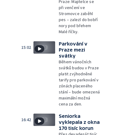
Praze: Majitelce se
při venčení ve
Stromovce zaběhl
pes – zalezl do bobří
nory pod břehem
Malé říčky.
Parkování v
15:02
Praze mezi
svátky
Během vánočních
svátků budou v Praze
platit zvýhodněné
tarify pro parkování v
zónách placeného
stání – bude omezená
maximální možná
cena za den.
Seniorka
16:42
vyklepala z okna
170 tisíc korun
Přes devadesát tisíc