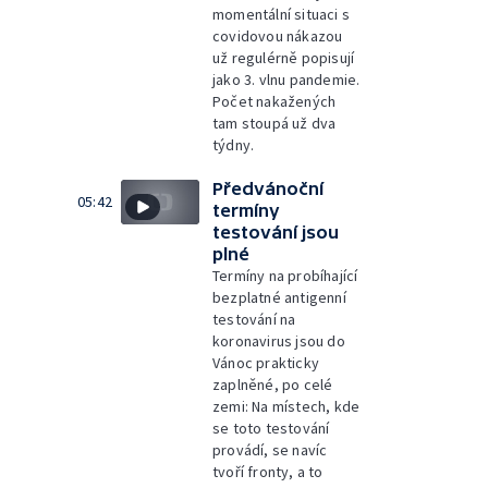
momentální situaci s
covidovou nákazou
už regulérně popisují
jako 3. vlnu pandemie.
Počet nakažených
tam stoupá už dva
týdny.
Předvánoční
05:42
termíny
testování jsou
plné
Termíny na probíhající
bezplatné antigenní
testování na
koronavirus jsou do
Vánoc prakticky
zaplněné, po celé
zemi: Na místech, kde
se toto testování
provádí, se navíc
tvoří fronty, a to