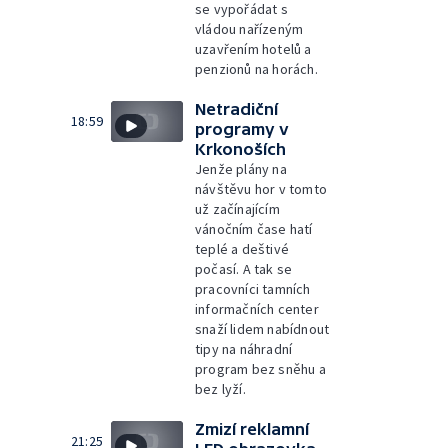
se vypořádat s
vládou nařízeným
uzavřením hotelů a
penzionů na horách.
Netradiční
18:59
programy v
Krkonoších
Jenže plány na
návštěvu hor v tomto
už začínajícím
vánočním čase hatí
teplé a deštivé
počasí. A tak se
pracovníci tamních
informačních center
snaží lidem nabídnout
tipy na náhradní
program bez sněhu a
bez lyží.
Zmizí reklamní
21:25