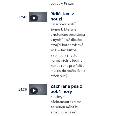
soudu v Praze.
Řidiči taxi v
12:48
nouzi
Další obor, další
živnost, která je
existenčně postižená
v nynější, už dlouho
trvající koronavirové
krizi – taxislužba.
Zatímco v jiných,
normálních letech je
konec roku pro řidiče
taxi co do počtu jízd a
tržeb silný.
Záchrana psa z
14:36
bobří nory
Neobvyklou
záchrannou akci mají
za sebou městští
strážníci a hasiči v