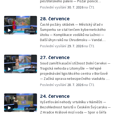
pěstitelského pálení — Požár poničil
Most začíná festival Let It Roll — Vyvrcholil
historickou vilu Marta v Písku — Končí Letní
Poslední vysílání
30. 7. 2026
na ČT1
bouřkový neboli jelení úplněk — Kanoistka
filmová škola — Spor o placení poplatků za
Tereza Kneblová je mistryně světa
odpad — Nedostatek vody na Hracholuskách
28. července
— Příprava nového plavebního stupně v
Časté požáry skládek — Městský úřad v
Děčíně — Biokoridor pro užovku stromovou
Šumperku se stal terčem kybernetického
25 min
— Záchrana liblického vysílače — První
útoku — Komplikace vodáků na Lužnici —
koncert Diany Ross v Česku — Výroba
Další úhyn raků na Chrudimsku — Vandal
obrněných vozidel CV90 — Biokoridor pod
poškodil okna na Ještědu — Lvice Elza má
Poslední vysílání
29. 7. 2026
na ČT1
vedením vysokého napětí
nový domov — Rozšíření sítě mobilních
defibrilátorů — 194 km/h po dálnici D6 —
27. července
Problém s likvidací kadmia — Vězni na
Soud zamítl kasační stížnost Dolní Cerekvi —
Frýdlantsku čistí koryto potoka — Antikolizní
Tragická nehoda u Litomyšle — Veřejné
25 min
systém tramvají Škoda 40T — Praha má šanci
projednávání ligistikcého centra v Boršově
na rekordní turistickou sezonu — Začíná
— Začíná oprava nebezpečného viaduktu v
festival PernštejnLove v Pardubicích — Jelen
Klatovech — Pražská koalice o zásahu na
Poslední vysílání
28. 7. 2026
na ČT1
albín na Litoměřicku — Čeští vědci se
magistrátu — Snaha o obnovu těžby čediče
připravují na zatmění slunce
na Českolipsku — Úřednice na pachatele
24. července
napojená nebyla — Nižší zájem o Novou
Vyšetřování nehody vrtulníku v Náměšti —
zelenou úsporám — Problémy řidičů v
Bezohlednost turistů v Českém Švýcarsku —
26 min
KRNAP kvůli navigaci — Dohašování požáru
Z Hradce Králové mizí voda — Spor o šéfa
lesa u Velhartic — Další rozsáhlý lesní požár