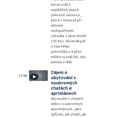
korun vrátí v
nejbližších dnech
policisté seniorce,
která v Ostravě při
uklízení
nedopatřením
vyhodila z okna téměř
170 tisíc. Důchodkyně
o tom řekla
policistům a ti přes
média vyzvali lidi, aby
peníze vrátili.
Zájem o
17:06
ubytování v
soukromých
chatách a
aprtmánech
Ubytování v chatách
nebo v soukromých
apartmánech - jako
způsob, jak obejít, jak