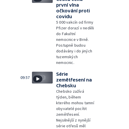
první vlna
očkování proti
covidu
5 000 vakcín od firmy
Pfizer dorazí v neděli
do Fakultní
nemocnice v Brně.
Postupně budou
dodávány i do jiných
tuzemských
nemocnic.
Série
09:57
zemětřesení na
Chebsku
Chebsko zažívá
týden, během
kterého mohou tamní
obyvatelé pocítit
zemětřesení.
Nejsilnější z nynější
série otřesů měl