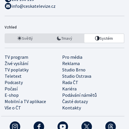
info@ceskatelevize.cz
Vzhled
Světlý
Tmavý
Systém
TV program
Pro média
Živé vysílání
Reklama
TV poplatky
Studio Brno
Teletext
Studio Ostrava
Podcasty
Rada ČT
Počasí
Kariéra
E-shop
Podávání námětů
Mobilní a TV aplikace
Časté dotazy
Vše o ČT
Kontakty