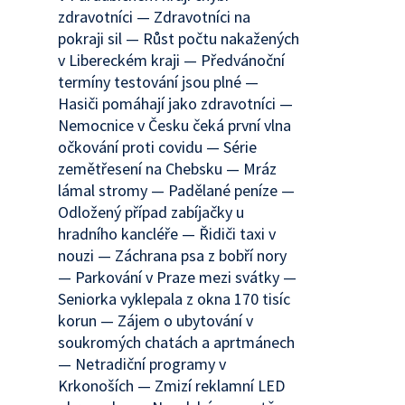
zdravotníci — Zdravotníci na
pokraji sil — Růst počtu nakažených
v Libereckém kraji — Předvánoční
termíny testování jsou plné —
Hasiči pomáhají jako zdravotníci —
Nemocnice v Česku čeká první vlna
očkování proti covidu — Série
zemětřesení na Chebsku — Mráz
lámal stromy — Padělané peníze —
Odložený případ zabíjačky u
hradního kancléře — Řidiči taxi v
nouzi — Záchrana psa z bobří nory
— Parkování v Praze mezi svátky —
Seniorka vyklepala z okna 170 tisíc
korun — Zájem o ubytování v
soukromých chatách a aprtmánech
— Netradiční programy v
Krkonoších — Zmizí reklamní LED