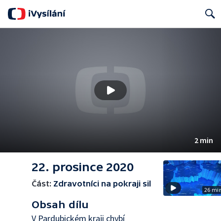
Search
2 min
22. prosince 2020
Část:
Zdravotníci na pokraji sil
26 mi
Obsah dílu
V Pardubickém kraji chybí