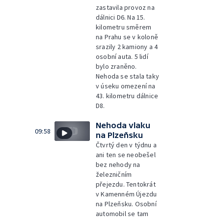
zastavila provoz na
dálnici D6. Na 15.
kilometru směrem
na Prahu se v koloně
srazily 2 kamiony a 4
osobní auta. 5 lidí
bylo zraněno.
Nehoda se stala taky
v úseku omezení na
43. kilometru dálnice
D8.
Nehoda vlaku
09:58
na Plzeňsku
Čtvrtý den v týdnu a
ani ten se neobešel
bez nehody na
železničním
přejezdu. Tentokrát
v Kamenném Újezdu
na Plzeňsku. Osobní
automobil se tam