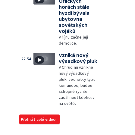
Orlických
horách stále
hyzdí bývala
ubytovna
sovětských
vojáků
V říjnu začne její
demolice.
Vzniká nový
22:54
výsadkový pluk
V Chrudimi vznikne
nový výsadkový
pluk. Jednotky typu
komandos, budou
schopné rychle
zasáhnout kdekoliv
na světě.
Přehrát celé video