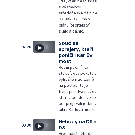
lidé, kteří nesouhlasí
s výstavbou
středočeské dálnice
D3, tak jak ji má v
plánu Ředitelství
silníc a dálnic.
Soud se
07:20
sprejery, kteří
poničili Karlův
most
Roční podmínka,
stotisícová pokuta a
vyhoštění ze země
na pět let - to je
trest pro dva muže,
kteří v pondělí večer
posprejovali jeden z
pilířů Karlova mostu.
Nehody na D6 a
09:30
D8
Hromadná nehoda