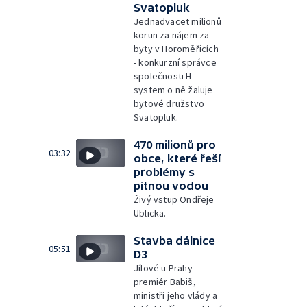
Svatopluk
Jednadvacet milionů
korun za nájem za
byty v Horoměřicích
- konkurzní správce
společnosti H-
system o ně žaluje
bytové družstvo
Svatopluk.
470 milionů pro
03:32
obce, které řeší
problémy s
pitnou vodou
Živý vstup Ondřeje
Ublicka.
Stavba dálnice
05:51
D3
Jílové u Prahy -
premiér Babiš,
ministři jeho vlády a