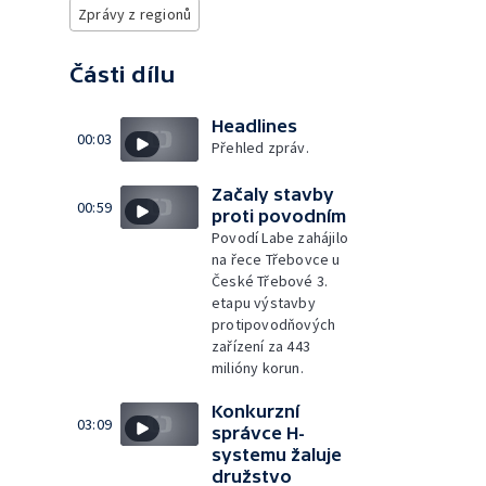
Zprávy z regionů
Části dílu
Headlines
00:03
Přehled zpráv.
Začaly stavby
00:59
proti povodním
Povodí Labe zahájilo
na řece Třebovce u
České Třebové 3.
etapu výstavby
protipovodňových
zařízení za 443
milióny korun.
Konkurzní
03:09
správce H-
systemu žaluje
družstvo