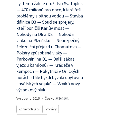
systemu žaluje družstvo Svatopluk
— 470 milionů pro obce, které řeší
problémy s pitnou vodou — Stavba
dálnice D3 — Soud se sprejery,
kteří poničili Karlův most —
Nehody na D6 a D8 — Nehoda
vlaku na Plzeňsku — Nebezpečný
železniční přejezd u Chomutova —
Požáry způsobené vlaky —
Parkování na D1 — Další zákaz
vjezdu kamionů? — Krádeže v
kempech — Rokytnici v Orlických
horách stále hyzdí bývala ubytovna
sovětských vojáků — Vzniká nový
výsadkový pluk
Vyrobeno
2019
•
Česko
Zpravodajství
Zprávy