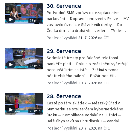
Nelegání hřbitov domácích mazlíčků — Státní
30. července
zastupitelství zrušilo trestní stíhání ženy z
Podvodné SMS zprávy o nezaplaceném
Teplicka, kterou policie dříve obvinila z
parkování — Dopravní omezení v Praze — MV
26 min
týrání koček — Péče o seniory jako brigáda
zastavilo řizení se Slávií kvůli derby — Do
— Po pádu stromů prověří alej odborníci —
Česka dorazila druhá vlna veder — Tři děti
Tradiční neckyáda v Želivi na Pelhřimovsku —
zůstali v rozpáleném autě — Problém s
Poslední vysílání
31. 7. 2026
na ČT1
Festival Hrady CZ poprvé na Hluboké
vedrem řeší i ve školkách — Práce s
mraženými potravinami v horku — Slavnostní
29. července
vyřazení absolventů Univerzity obrany —
Sedmileté tresty pro falešné telefonní
Zájem o obytné vozy roste — Praha má
bankéře platí — Pokus o znásilnění vyšetřují
25 min
novou servisní loď — Vidická samoobslužná
berounští kriminalisté — Začíná sezona
prodejna si na provoz vydělá — U jezera
pěstitelského pálení — Požár poničil
Most začíná festival Let It Roll — Vyvrcholil
historickou vilu Marta v Písku — Končí Letní
Poslední vysílání
30. 7. 2026
na ČT1
bouřkový neboli jelení úplněk — Kanoistka
filmová škola — Spor o placení poplatků za
Tereza Kneblová je mistryně světa
odpad — Nedostatek vody na Hracholuskách
28. července
— Příprava nového plavebního stupně v
Časté požáry skládek — Městský úřad v
Děčíně — Biokoridor pro užovku stromovou
Šumperku se stal terčem kybernetického
25 min
— Záchrana liblického vysílače — První
útoku — Komplikace vodáků na Lužnici —
koncert Diany Ross v Česku — Výroba
Další úhyn raků na Chrudimsku — Vandal
obrněných vozidel CV90 — Biokoridor pod
poškodil okna na Ještědu — Lvice Elza má
Poslední vysílání
29. 7. 2026
na ČT1
vedením vysokého napětí
nový domov — Rozšíření sítě mobilních