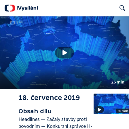
Search
26 min
18. července 2019
Obsah dílu
26 min
Headlines — Začaly stavby proti
povodním — Konkurzní správce H-