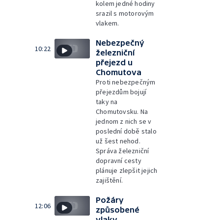
kolem jedné hodiny
srazil s motorovým
vlakem.
Nebezpečný
10:22
železniční
přejezd u
Chomutova
Proti nebezpečným
přejezdům bojují
taky na
Chomutovsku. Na
jednom z nich se v
poslední době stalo
už šest nehod.
Správa železniční
dopravní cesty
plánuje zlepšit jejich
zajištění.
Požáry
12:06
způsobené
vlaky