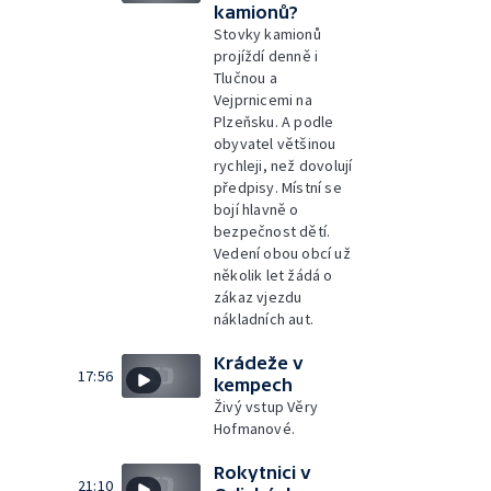
kamionů?
Stovky kamionů
projíždí denně i
Tlučnou a
Vejprnicemi na
Plzeňsku. A podle
obyvatel většinou
rychleji, než dovolují
předpisy. Místní se
bojí hlavně o
bezpečnost dětí.
Vedení obou obcí už
několik let žádá o
zákaz vjezdu
nákladních aut.
Krádeže v
17:56
kempech
Živý vstup Věry
Hofmanové.
Rokytnici v
21:10