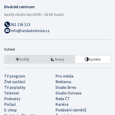
Divácké centrum
každý všední den:
8:00—16:00 hodin
261 136 113
info@ceskatelevize.cz
Vzhled
Světlý
Tmavý
Systém
TV program
Pro média
Živé vysílání
Reklama
TV poplatky
Studio Brno
Teletext
Studio Ostrava
Podcasty
Rada ČT
Počasí
Kariéra
E-shop
Podávání námětů