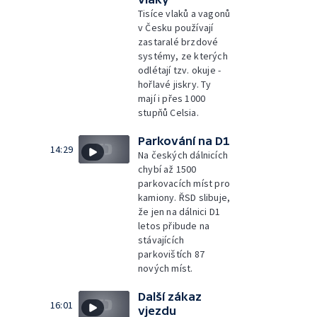
Tisíce vlaků a vagonů
v Česku používají
zastaralé brzdové
systémy, ze kterých
odlétají tzv. okuje -
hořlavé jiskry. Ty
mají i přes 1000
stupňů Celsia.
Parkování na D1
14:29
Na českých dálnicích
chybí až 1500
parkovacích míst pro
kamiony. ŘSD slibuje,
že jen na dálnici D1
letos přibude na
stávajících
parkovištích 87
nových míst.
Další zákaz
16:01
vjezdu