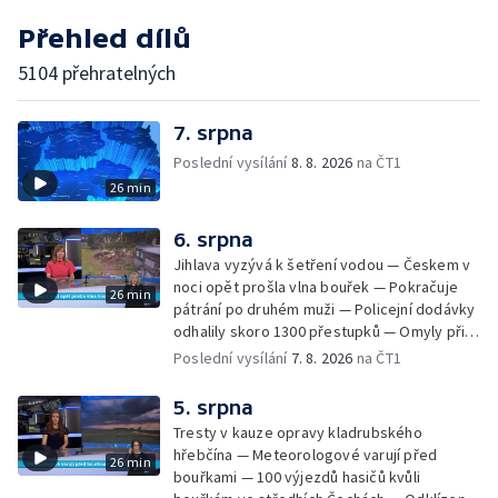
Přehled dílů
5104 přehratelných
7. srpna
Poslední vysílání
8. 8. 2026
na ČT1
26 min
6. srpna
Jihlava vyzývá k šetření vodou — Českem v
noci opět prošla vlna bouřek — Pokračuje
26 min
pátrání po druhém muži — Policejní dodávky
odhalily skoro 1300 přestupků — Omyly při
nouzovém volání o pomoc — Hradec Králové
Poslední vysílání
7. 8. 2026
na ČT1
se utká s Besiktasem Istambul — Pokus o
rekord v hromadném seskoku parašutistů —
5. srpna
Chovné rybníky na Českolipsku pustoší
Tresty v kauze opravy kladrubského
vydry — Instalace nové sochy v Mariánských
hřebčína — Meteorologové varují před
26 min
Lázních — Sedmiletý trest za dotační
bouřkami — 100 výjezdů hasičů kvůli
podvod s projektem Technologického parku