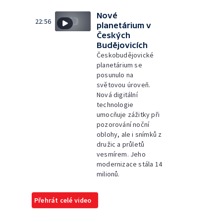
Nové
22:56
planetárium v
Českých
Budějovicích
Českobudějovické
planetárium se
posunulo na
světovou úroveň.
Nová digitální
technologie
umocňuje zážitky při
pozorování noční
oblohy, ale i snímků z
družic a průletů
vesmírem. Jeho
modernizace stála 14
milionů.
Přehrát celé video