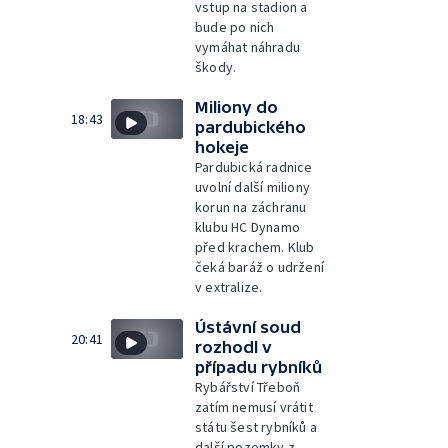
vstup na stadion a
bude po nich
vymáhat náhradu
škody.
Miliony do
18:43
pardubického
hokeje
Pardubická radnice
uvolní další miliony
korun na záchranu
klubu HC Dynamo
před krachem. Klub
čeká baráž o udržení
v extralize.
Ústávní soud
20:41
rozhodl v
případu rybníků
Rybářství Třeboň
zatím nemusí vrátit
státu šest rybníků a
další pozemky z