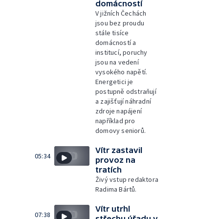
domácností
V jižních Čechách
jsou bez proudu
stále tisíce
domácností a
institucí, poruchy
jsou na vedení
vysokého napětí.
Energetici je
postupně odstraňují
a zajišťují náhradní
zdroje napájení
například pro
domovy seniorů.
Vítr zastavil
05:34
provoz na
tratích
Živý vstup redaktora
Radima Bártů.
Vítr utrhl
07:38
střechu úřadu v