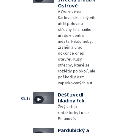
Ostrově
V Ostrově na
Karlovarsku silný vítr
utrhl polovinu
střechy finančního
úřadu v centru
města. Nikdo nebyl
zraněn a úřad
dokonce dnes
otevřel. Kusy
střechy, které se
rozlétly po okolí, ale
poškodily osm
zaparkovaných aut.
Déšť zvedl
09:18
hladiny řek
Živý vstup
redaktorky Lucie
Pelanové.
Pardubický a