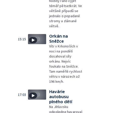
hodiny ráno vyjet
téměř pětsetkrát. Ve
většině případů se
jednalo o popadané
stromy a zlámané
větvě.
Orkán na
15:15
Sněžce
Vítr v Krkonoších v
noci na pondělí
dosahoval síly
orkánu. Nejvíc
foukalo na Sněžce.
Tam naměřili rychlost
větru v nárazech až
196 km/h.
Havárie
17:03
autobusu
plného dětí
Na Jihlavsku
odpoledne havaroval