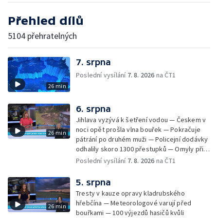
Přehled dílů
5104 přehratelných
7. srpna
Poslední vysílání
7. 8. 2026
na ČT1
26 min
6. srpna
Jihlava vyzývá k šetření vodou — Českem v
noci opět prošla vlna bouřek — Pokračuje
26 min
pátrání po druhém muži — Policejní dodávky
odhalily skoro 1300 přestupků — Omyly při
nouzovém volání o pomoc — Hradec Králové
Poslední vysílání
7. 8. 2026
na ČT1
se utká s Besiktasem Istambul — Pokus o
rekord v hromadném seskoku parašutistů —
5. srpna
Chovné rybníky na Českolipsku pustoší
Tresty v kauze opravy kladrubského
vydry — Instalace nové sochy v Mariánských
hřebčína — Meteorologové varují před
26 min
Lázních — Sedmiletý trest za dotační
bouřkami — 100 výjezdů hasičů kvůli
podvod s projektem Technologického parku