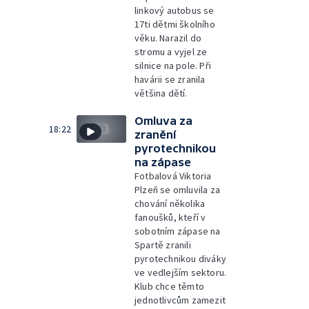
linkový autobus se
17ti dětmi školního
věku. Narazil do
stromu a vyjel ze
silnice na pole. Při
havárii se zranila
většina dětí.
Omluva za
18:22
zranění
pyrotechnikou
na zápase
Fotbalová Viktoria
Plzeň se omluvila za
chování několika
fanoušků, kteří v
sobotním zápase na
Spartě zranili
pyrotechnikou diváky
ve vedlejším sektoru.
Klub chce těmto
jednotlivcům zamezit