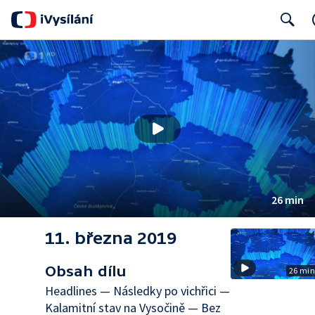
Search
26 min
11. března 2019
Obsah dílu
26 mi
Headlines — Následky po vichřici —
Kalamitní stav na Vysočině — Bez