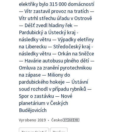
elektřiky bylo 315 000 domácností
— Vítr zastavil provoz na tratích —
Vítr utrhl střechu úřadu v Ostrově
— Déšť zvedl hladiny řek —
Pardubický a Ústecký kraj -
následky větru — Výpadky eletřiny
na Liberecku — Středočeský kraj -
následky větru — Orkán na Sněžce
— Havárie autobusu plného dětí —
Omluva za zranění pyrotechnikou
na zápase — Miliony do
pardubického hokeje — Ústávní
soud rozhodl v případu rybníků —
Spor o zastávku — Nové
planetárium v Českých
Budějovicích
Vyrobeno
2019
•
Česko