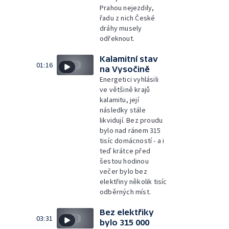
Prahou nejezdily,
řadu z nich České
dráhy musely
odřeknout.
Kalamitní stav
01:16
na Vysočině
Energetici vyhlásili
ve většině krajů
kalamitu, její
následky stále
likvidují. Bez proudu
bylo nad ránem 315
tisíc domácností - a i
teď krátce před
šestou hodinou
večer bylo bez
elektřiny několik tisíc
odběrných míst.
Bez elektřiky
03:31
bylo 315 000