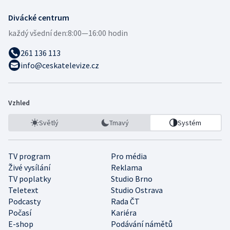
Divácké centrum
každý všední den:
8:00—16:00 hodin
261 136 113
info@ceskatelevize.cz
Vzhled
Světlý
Tmavý
Systém
TV program
Pro média
Živé vysílání
Reklama
TV poplatky
Studio Brno
Teletext
Studio Ostrava
Podcasty
Rada ČT
Počasí
Kariéra
E-shop
Podávání námětů