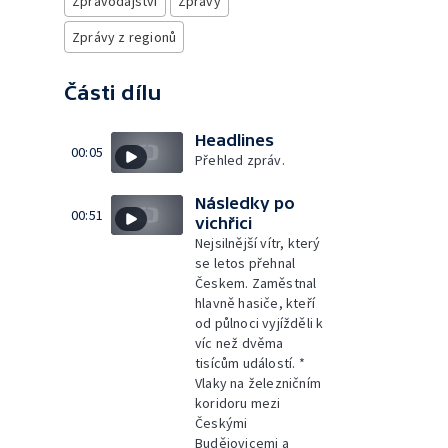
Zpravodajství
Zprávy
Zprávy z regionů
Části dílu
Headlines
00:05
Přehled zpráv.
Následky po
00:51
vichřici
Nejsilnější vítr, který
se letos přehnal
Českem. Zaměstnal
hlavně hasiče, kteří
od půlnoci vyjížděli k
víc než dvěma
tisícům událostí. *
Vlaky na železničním
koridoru mezi
Českými
Budějovicemi a