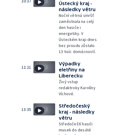
10:37
Ústecký kraj -
následky větru
Noční větrná smršť
zaměstnala na celý
den hasiče i
energetiky. V
Ústeckém kraji dnes
bez proudu zůstalo
13 tisíc domácností.
Výpadky
12:21
eletřiny na
Liberecku
Živý vstup
redaktroky Karolíny
Víchové.
Středočeský
13:35
kraj - následky
větru
Středočeští hasiči
museli do desáté