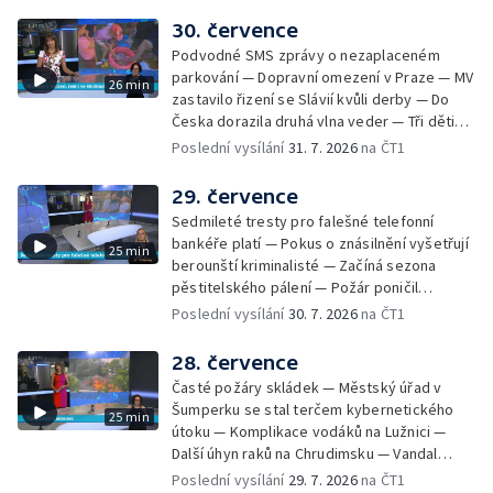
zájezdu skončila u obchodní inspekce —
Nelegání hřbitov domácích mazlíčků — Státní
30. července
zastupitelství zrušilo trestní stíhání ženy z
Podvodné SMS zprávy o nezaplaceném
Teplicka, kterou policie dříve obvinila z
parkování — Dopravní omezení v Praze — MV
26 min
týrání koček — Péče o seniory jako brigáda
zastavilo řizení se Slávií kvůli derby — Do
— Po pádu stromů prověří alej odborníci —
Česka dorazila druhá vlna veder — Tři děti
Tradiční neckyáda v Želivi na Pelhřimovsku —
zůstali v rozpáleném autě — Problém s
Poslední vysílání
31. 7. 2026
na ČT1
Festival Hrady CZ poprvé na Hluboké
vedrem řeší i ve školkách — Práce s
mraženými potravinami v horku — Slavnostní
29. července
vyřazení absolventů Univerzity obrany —
Sedmileté tresty pro falešné telefonní
Zájem o obytné vozy roste — Praha má
bankéře platí — Pokus o znásilnění vyšetřují
25 min
novou servisní loď — Vidická samoobslužná
berounští kriminalisté — Začíná sezona
prodejna si na provoz vydělá — U jezera
pěstitelského pálení — Požár poničil
Most začíná festival Let It Roll — Vyvrcholil
historickou vilu Marta v Písku — Končí Letní
Poslední vysílání
30. 7. 2026
na ČT1
bouřkový neboli jelení úplněk — Kanoistka
filmová škola — Spor o placení poplatků za
Tereza Kneblová je mistryně světa
odpad — Nedostatek vody na Hracholuskách
28. července
— Příprava nového plavebního stupně v
Časté požáry skládek — Městský úřad v
Děčíně — Biokoridor pro užovku stromovou
Šumperku se stal terčem kybernetického
25 min
— Záchrana liblického vysílače — První
útoku — Komplikace vodáků na Lužnici —
koncert Diany Ross v Česku — Výroba
Další úhyn raků na Chrudimsku — Vandal
obrněných vozidel CV90 — Biokoridor pod
poškodil okna na Ještědu — Lvice Elza má
Poslední vysílání
29. 7. 2026
na ČT1
vedením vysokého napětí