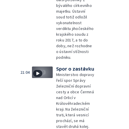
bývalého církevního
majetku. Ústavní
soud totiž odložil
vykonatelnost
verdiktu jihočeského
krajského soudu z
roku 2017, a to do
doby, než rozhodne
o ústavní stížnosti
podniku.
Spor o zastávku
21:04
Ministerstvo dopravy
řeší spor Správy
železniční dopravní
cesty a obce Čermná
nad Orlicí v
Královéhradeckém
kraji. Na železniční
trati, která vesnicí
prochází, se má
stavět druhá kolej.