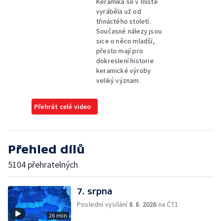
Keramika se v místě
vyráběla už od
třináctého století.
Současné nálezy jsou
sice o něco mladší,
přesto mají pro
dokreslení historie
keramické výroby
veliký význam.
Přehrát celé video
Přehled dílů
5104 přehratelných
7. srpna
Poslední vysílání
8. 8. 2026
na ČT1
26 min