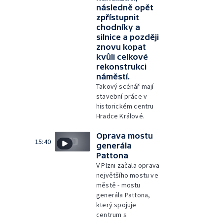
následně opět
zpřístupnit
chodníky a
silnice a později
znovu kopat
kvůli celkové
rekonstrukci
náměstí.
Takový scénář mají
stavební práce v
historickém centru
Hradce Králové.
Oprava mostu
15:40
generála
Pattona
V Plzni začala oprava
největšího mostu ve
městě - mostu
generála Pattona,
který spojuje
centrum s