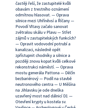
častěji řeší, že zastupitelé kvůli
obavám z trestního oznámení
odmítnou hlasovat. — Oprava
silnice mezi Uhříněvsí a Říčany —
Povodí Vltavy začalo sanovat
zvětralou skálu v Plavu — Střet
zájmů v zastupitelských funkcích?
— Opravit vodovodní potrubí a
kanalizaci, následně opět
zpřístupnit chodníky a silnice a
později znovu kopat kvůli celkové
rekonstrukci náměstí. — Oprava
mostu generála Pattona — Děčín
bezbariérový — Podíl na stavbě
neutronového centra — U Měšína
na Jihlavsku je ode dneška
uzavřený most nad dálnicí D1 —
Otevření krypty u kostela sv.
Vavřince — Archeologové v České