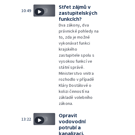
Střet zájmů v
10:49
zastupitelských
funkcích?
Dva zákony, dva
právnické pohledy na
to, zda je možné
vykonávat funkci
krajského
zastupitele spolu s
vysokou funkcí ve
státní správě.
Ministerstvo vnitra
rozhodlo v případě
Kláry Dostálové o
kolizi činností na
základě volebního
zákona.
Opravit
13:22
vodovodní
potrubí a
kanalizaci,