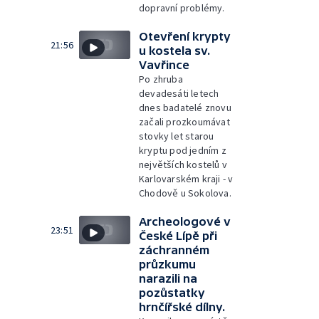
dopravní problémy.
Otevření krypty
21:56
u kostela sv.
Vavřince
Po zhruba
devadesáti letech
dnes badatelé znovu
začali prozkoumávat
stovky let starou
kryptu pod jedním z
největších kostelů v
Karlovarském kraji - v
Chodově u Sokolova.
Archeologové v
23:51
České Lípě při
záchranném
průzkumu
narazili na
pozůstatky
hrnčířské dílny.