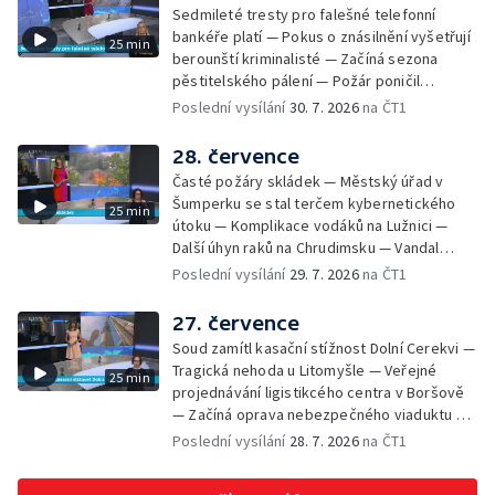
vyřazení absolventů Univerzity obrany —
Sedmileté tresty pro falešné telefonní
Zájem o obytné vozy roste — Praha má
bankéře platí — Pokus o znásilnění vyšetřují
25 min
novou servisní loď — Vidická samoobslužná
berounští kriminalisté — Začíná sezona
prodejna si na provoz vydělá — U jezera
pěstitelského pálení — Požár poničil
Most začíná festival Let It Roll — Vyvrcholil
historickou vilu Marta v Písku — Končí Letní
Poslední vysílání
30. 7. 2026
na ČT1
bouřkový neboli jelení úplněk — Kanoistka
filmová škola — Spor o placení poplatků za
Tereza Kneblová je mistryně světa
odpad — Nedostatek vody na Hracholuskách
28. července
— Příprava nového plavebního stupně v
Časté požáry skládek — Městský úřad v
Děčíně — Biokoridor pro užovku stromovou
Šumperku se stal terčem kybernetického
25 min
— Záchrana liblického vysílače — První
útoku — Komplikace vodáků na Lužnici —
koncert Diany Ross v Česku — Výroba
Další úhyn raků na Chrudimsku — Vandal
obrněných vozidel CV90 — Biokoridor pod
poškodil okna na Ještědu — Lvice Elza má
Poslední vysílání
29. 7. 2026
na ČT1
vedením vysokého napětí
nový domov — Rozšíření sítě mobilních
defibrilátorů — 194 km/h po dálnici D6 —
27. července
Problém s likvidací kadmia — Vězni na
Soud zamítl kasační stížnost Dolní Cerekvi —
Frýdlantsku čistí koryto potoka — Antikolizní
Tragická nehoda u Litomyšle — Veřejné
25 min
systém tramvají Škoda 40T — Praha má šanci
projednávání ligistikcého centra v Boršově
na rekordní turistickou sezonu — Začíná
— Začíná oprava nebezpečného viaduktu v
festival PernštejnLove v Pardubicích — Jelen
Klatovech — Pražská koalice o zásahu na
Poslední vysílání
28. 7. 2026
na ČT1
albín na Litoměřicku — Čeští vědci se
magistrátu — Snaha o obnovu těžby čediče
připravují na zatmění slunce
na Českolipsku — Úřednice na pachatele