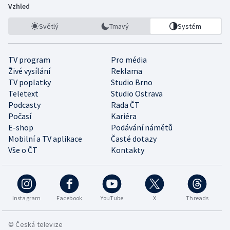
Vzhled
Světlý
Tmavý
Systém
TV program
Pro média
Živé vysílání
Reklama
TV poplatky
Studio Brno
Teletext
Studio Ostrava
Podcasty
Rada ČT
Počasí
Kariéra
E-shop
Podávání námětů
Mobilní a TV aplikace
Časté dotazy
Vše o ČT
Kontakty
Instagram
Facebook
YouTube
X
Threads
© Česká televize