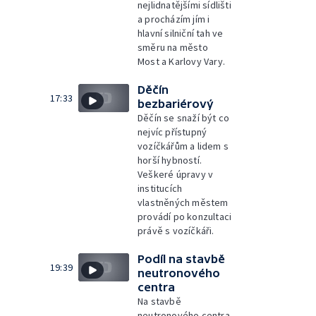
nejlidnatějšími sídlišti
a procházím jím i
hlavní silniční tah ve
směru na město
Most a Karlovy Vary.
Děčín
17:33
bezbariérový
Děčín se snaží být co
nejvíc přístupný
vozíčkářům a lidem s
horší hybností.
Veškeré úpravy v
institucích
vlastněných městem
provádí po konzultaci
právě s vozíčkáři.
Podíl na stavbě
19:39
neutronového
centra
Na stavbě
neutronového centra