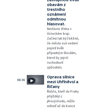
obavám z
trestního
oznámení
odmítnou
hlasovat.
Nedávno třeba v
Ústeckém kraji.
Začíná tak být běžné,
že města svá vedení
pojistí kvůli
případným škodám,
které by jejich
rozhodnutí
způsobilo.
Oprava silnice
06:36
mezi Uhříněvsí a
Říčany
Řidiče, kteří do Prahy
přijíždějí z
jihovýchodu, může
odteď až do konce