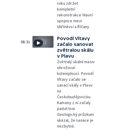
roku zdržet
kompletní
rekonstrukce hlavní
spojnice mezi
Uhříněvsí a Říčany.
Povodí Vltavy
08:31
začalo sanovat
zvětralou skálu
v Plavu
Zvětralý skalní masiv
ohrožoval
kolemjdoucí. Povodí
Vltavy začalo se
sanací skály v Plavu
na
Českobudějovicku.
Kameny z ní začaly
padat loni.
Geologický průzkum
ukázal, že sanace je
nezbytná.