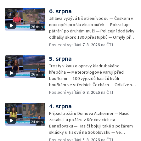
6. srpna
Jihlava vyzývá k šetření vodou — Českem v
noci opět prošla vlna bouřek — Pokračuje
26 min
pátrání po druhém muži — Policejní dodávky
odhalily skoro 1300 přestupků — Omyly při
nouzovém volání o pomoc — Hradec Králové
Poslední vysílání
7. 8. 2026
na ČT1
se utká s Besiktasem Istambul — Pokus o
rekord v hromadném seskoku parašutistů —
5. srpna
Chovné rybníky na Českolipsku pustoší
Tresty v kauze opravy kladrubského
vydry — Instalace nové sochy v Mariánských
hřebčína — Meteorologové varují před
26 min
Lázních — Sedmiletý trest za dotační
bouřkami — 100 výjezdů hasičů kvůli
podvod s projektem Technologického parku
bouřkám ve středhích Čechách — Odklízení
v Písku — Dětský tábor na Brutal Assault —
škod po bouřkách — Hasiči likvidovali
Poslední vysílání
6. 8. 2026
na ČT1
Turistická trasa Svatojánské proudy zůstává
několik požárů — Časová schránka ukrytá na
stále uzavřená — Projížďky na rybníce Labuť
Václavském náměstí — Necelý kilometr řeky
4. srpna
— Cestování za pozorováním noční oblohy
Otavy u šumavského Annína je téměř bez
Případ požáru Domova Alzheimer — Hasiči
vody — Pátrání po dvou mužích na jezeře
zasahují u požáru v Křečovicích na
24 min
Most — Tábor pro děti odsouzených — Tábor
Benešovsku — Hasiči bojují také s požárem
pomáhá dětem orientovat se na trhu práce
skládky u Tisové na Sokolovsku — Ve
— Začal festival Brutal Assault — Cyklysta
Strážnici na Hodonínsku padl další teplotní
Poslední vysílání
5. 8. 2026
na ČT1