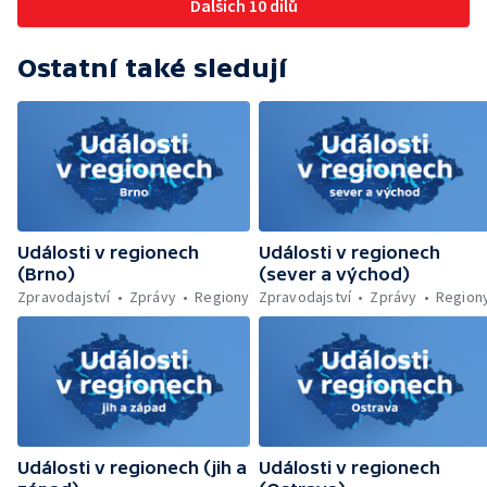
Dalších 10 dílů
napojená nebyla — Nižší zájem o Novou
zelenou úsporám — Problémy řidičů v
KRNAP kvůli navigaci — Dohašování požáru
Ostatní také sledují
lesa u Velhartic — Další rozsáhlý lesní požár
likvidovali hasiči u Dolní Radechové na
Náchodsku — Znovuotevření rozhledny na
Libíně — Obchvat Náchoda je zhruba v
polovině — Požár v kempu na Pardubicku —
Wonkův most po rekonstrukci — Letiště
Václava Havla odbavilo 8 milionů cestujících
— V Plzni přibývá nelegálních graffiti
Události v regionech
Události v regionech
(Brno)
(sever a východ)
Zpravodajství
Zprávy
Regiony
Zpravodajství
Zprávy
Region
Události v regionech (jih a
Události v regionech