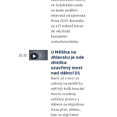
ve švédském Lundu
se bude podílet i
milevská strojírenská
firma ZVVZ. Bezmála
za 127 milionů korun
do něj dodá
kompletní
vzduchotechniku.
U Měšína na
21:21
Jihlavsku je ode
dneška
uzavřený most
nad dálnicí D1
Navíc už v noci ze
soboty na neděli by
měl být kvůli bourání
mostu svedený
veškerý provoz z
dálnice na objízdnou
trasu přes Jihlavu,
kde se dají čekat