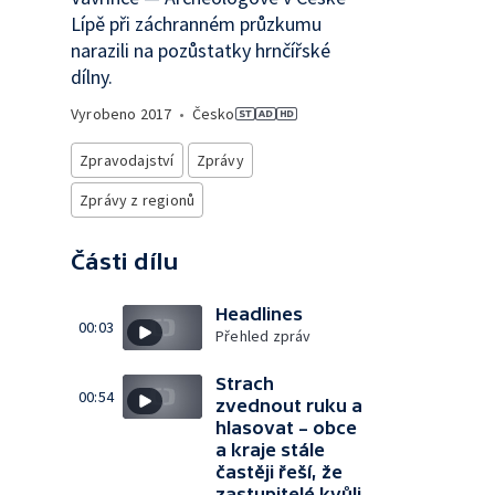
Lípě při záchranném průzkumu
narazili na pozůstatky hrnčířské
dílny.
Vyrobeno
2017
•
Česko
Zpravodajství
Zprávy
Zprávy z regionů
Části dílu
Headlines
00:03
Přehled zpráv
Strach
00:54
zvednout ruku a
hlasovat – obce
a kraje stále
častěji řeší, že
zastupitelé kvůli