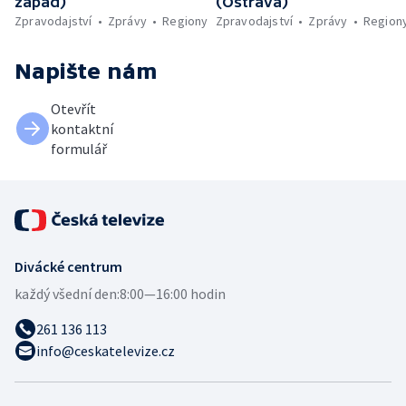
západ)
(Ostrava)
Zpravodajství
Zprávy
Regiony
Zpravodajství
Zprávy
Region
Napište nám
Otevřít
kontaktní
formulář
Divácké centrum
každý všední den:
8:00—16:00 hodin
261 136 113
info@ceskatelevize.cz