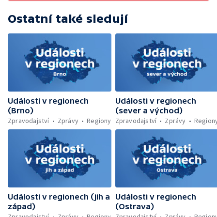
zelenou úsporám — Problémy řidičů v
KRNAP kvůli navigaci — Dohašování požáru
Ostatní také sledují
lesa u Velhartic — Další rozsáhlý lesní požár
likvidovali hasiči u Dolní Radechové na
Náchodsku — Znovuotevření rozhledny na
Libíně — Obchvat Náchoda je zhruba v
polovině — Požár v kempu na Pardubicku —
Wonkův most po rekonstrukci — Letiště
Václava Havla odbavilo 8 milionů cestujících
— V Plzni přibývá nelegálních graffiti
Události v regionech
Události v regionech
(Brno)
(sever a východ)
Zpravodajství
Zprávy
Regiony
Zpravodajství
Zprávy
Region
Události v regionech (jih a
Události v regionech
západ)
(Ostrava)
Zpravodajství
Zprávy
Regiony
Zpravodajství
Zprávy
Region