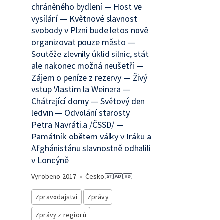
chráněného bydlení — Host ve
vysílání — Květnové slavnosti
svobody v Plzni bude letos nově
organizovat pouze město —
Soutěže zlevnily úklid silnic, stát
ale nakonec možná neušetří —
Zájem o peníze z rezervy — Živý
vstup Vlastimila Weinera —
Chátrající domy — Světový den
ledvin — Odvolání starosty
Petra Navrátila /ČSSD/ —
Památník obětem války v Iráku a
Afghánistánu slavnostně odhalili
v Londýně
Vyrobeno
2017
•
Česko
Zpravodajství
Zprávy
Zprávy z regionů