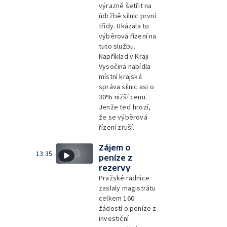
výrazně šetřit na
údržbě silnic první
třídy. Ukázala to
výběrová řízení na
tuto službu.
Například v Kraji
Vysočina nabídla
místní krajská
správa silnic asi o
30% nižší cenu.
Jenže teď hrozí,
že se výběrová
řízení zruší.
Zájem o
13:35
peníze z
rezervy
Pražské radnice
zaslaly magistrátu
celkem 160
žádostí o peníze z
investiční