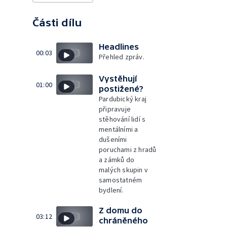
Části dílu
Headlines
00:03
Přehled zpráv.
Vystěhují
01:00
postižené?
Pardubický kraj
připravuje
stěhování lidí s
mentálními a
dušeními
poruchami z hradů
a zámků do
malých skupin v
samostatném
bydlení.
Z domu do
03:12
chráněného