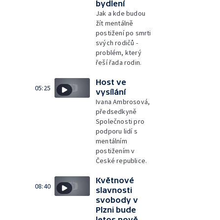
bydlení
Jak a kde budou
žít mentálně
postižení po smrti
svých rodičů -
problém, který
řeší řada rodin.
Host ve
05:25
vysílání
Ivana Ambrosová,
předsedkyně
Společnosti pro
podporu lidí s
mentálním
postižením v
České republice.
Květnové
08:40
slavnosti
svobody v
Plzni bude
letos nově