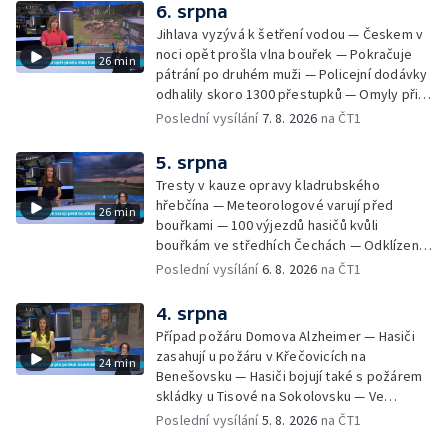
6. srpna
Jihlava vyzývá k šetření vodou — Českem v
noci opět prošla vlna bouřek — Pokračuje
26 min
pátrání po druhém muži — Policejní dodávky
odhalily skoro 1300 přestupků — Omyly při
nouzovém volání o pomoc — Hradec Králové
Poslední vysílání
7. 8. 2026
na ČT1
se utká s Besiktasem Istambul — Pokus o
rekord v hromadném seskoku parašutistů —
5. srpna
Chovné rybníky na Českolipsku pustoší
Tresty v kauze opravy kladrubského
vydry — Instalace nové sochy v Mariánských
hřebčína — Meteorologové varují před
26 min
Lázních — Sedmiletý trest za dotační
bouřkami — 100 výjezdů hasičů kvůli
podvod s projektem Technologického parku
bouřkám ve středhích Čechách — Odklízení
v Písku — Dětský tábor na Brutal Assault —
škod po bouřkách — Hasiči likvidovali
Poslední vysílání
6. 8. 2026
na ČT1
Turistická trasa Svatojánské proudy zůstává
několik požárů — Časová schránka ukrytá na
stále uzavřená — Projížďky na rybníce Labuť
Václavském náměstí — Necelý kilometr řeky
4. srpna
— Cestování za pozorováním noční oblohy
Otavy u šumavského Annína je téměř bez
Případ požáru Domova Alzheimer — Hasiči
vody — Pátrání po dvou mužích na jezeře
zasahují u požáru v Křečovicích na
24 min
Most — Tábor pro děti odsouzených — Tábor
Benešovsku — Hasiči bojují také s požárem
pomáhá dětem orientovat se na trhu práce
skládky u Tisové na Sokolovsku — Ve
— Začal festival Brutal Assault — Cyklysta
Strážnici na Hodonínsku padl další teplotní
Poslední vysílání
5. 8. 2026
na ČT1
spadl v Karlvoych Varech do řeky —
rekord — Ve Vladislavově ulici v Praze se
Restaurace trápí nedostatek kuchařů — Do