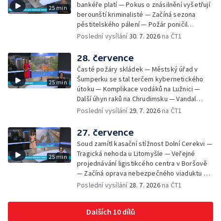
bankéře platí — Pokus o znásilnění vyšetřují
25 min
novou servisní loď — Vidická samoobslužná
berounští kriminalisté — Začíná sezona
prodejna si na provoz vydělá — U jezera
pěstitelského pálení — Požár poničil
Most začíná festival Let It Roll — Vyvrcholil
historickou vilu Marta v Písku — Končí Letní
Poslední vysílání
30. 7. 2026
na ČT1
bouřkový neboli jelení úplněk — Kanoistka
filmová škola — Spor o placení poplatků za
Tereza Kneblová je mistryně světa
odpad — Nedostatek vody na Hracholuskách
28. července
— Příprava nového plavebního stupně v
Časté požáry skládek — Městský úřad v
Děčíně — Biokoridor pro užovku stromovou
Šumperku se stal terčem kybernetického
25 min
— Záchrana liblického vysílače — První
útoku — Komplikace vodáků na Lužnici —
koncert Diany Ross v Česku — Výroba
Další úhyn raků na Chrudimsku — Vandal
obrněných vozidel CV90 — Biokoridor pod
poškodil okna na Ještědu — Lvice Elza má
Poslední vysílání
29. 7. 2026
na ČT1
vedením vysokého napětí
nový domov — Rozšíření sítě mobilních
defibrilátorů — 194 km/h po dálnici D6 —
27. července
Problém s likvidací kadmia — Vězni na
Soud zamítl kasační stížnost Dolní Cerekvi —
Frýdlantsku čistí koryto potoka — Antikolizní
Tragická nehoda u Litomyšle — Veřejné
25 min
systém tramvají Škoda 40T — Praha má šanci
projednávání ligistikcého centra v Boršově
na rekordní turistickou sezonu — Začíná
— Začíná oprava nebezpečného viaduktu v
festival PernštejnLove v Pardubicích — Jelen
Klatovech — Pražská koalice o zásahu na
Poslední vysílání
28. 7. 2026
na ČT1
albín na Litoměřicku — Čeští vědci se
magistrátu — Snaha o obnovu těžby čediče
připravují na zatmění slunce
na Českolipsku — Úřednice na pachatele
Dalších 10 dílů
napojená nebyla — Nižší zájem o Novou