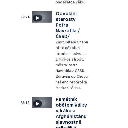
padesátce věku.
Odvolání
22:24
starosty
Petra
Navrátila /
ČSSD/
Zastupitelé Chebu
před několika
minutami odvolali
z funkce strostu
města Petra
Navrátila z ČSSD.
Zdravím do Chebu
našeho reportéra
Marka Štětinu.
Památník
23:18
obětem války
v Iráku a
Afghánistánu
slavnostně
odhalili v