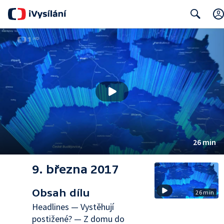
Search
26 min
9. března 2017
Obsah dílu
26 min
Headlines — Vystěhují
postižené? — Z domu do