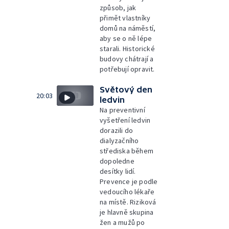
způsob, jak
přimět vlastníky
domů na náměstí,
aby se o ně lépe
starali. Historické
budovy chátrají a
potřebují opravit.
Světový den
20:03
ledvin
Na preventivní
vyšetření ledvin
dorazili do
dialyzačního
střediska během
dopoledne
desítky lidí.
Prevence je podle
vedoucího lékaře
na místě. Riziková
je hlavně skupina
žen a mužů po