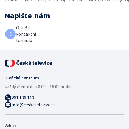
Napište nám
Otevřít
kontaktní
formulář
Divácké centrum
každý všední den:
8:00—16:00 hodin
261 136 113
info@ceskatelevize.cz
Vzhled