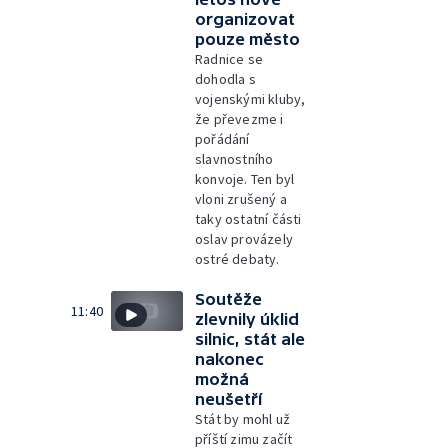
organizovat
pouze město
Radnice se
dohodla s
vojenskými kluby,
že převezme i
pořádání
slavnostního
konvoje. Ten byl
vloni zrušený a
taky ostatní části
oslav provázely
ostré debaty.
Soutěže
11:40
zlevnily úklid
silnic, stát ale
nakonec
možná
neušetří
Stát by mohl už
příští zimu začít