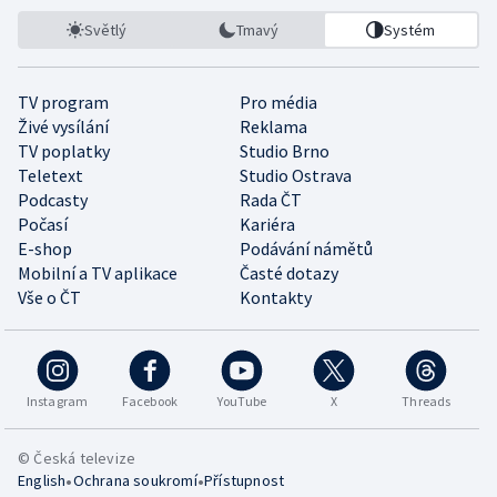
Světlý
Tmavý
Systém
TV program
Pro média
Živé vysílání
Reklama
TV poplatky
Studio Brno
Teletext
Studio Ostrava
Podcasty
Rada ČT
Počasí
Kariéra
E-shop
Podávání námětů
Mobilní a TV aplikace
Časté dotazy
Vše o ČT
Kontakty
Instagram
Facebook
YouTube
X
Threads
© Česká televize
•
•
English
Ochrana soukromí
Přístupnost