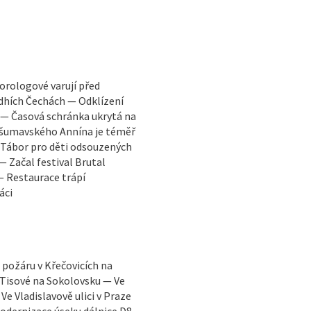
orologové varují před
edhích Čechách — Odklízení
ů — Časová schránka ukrytá na
 šumavského Annína je téměř
 Tábor pro děti odsouzených
 Začal festival Brutal
— Restaurace trápí
áci
požáru v Křečovicích na
 Tisové na Sokolovsku — Ve
ladislavově ulici v Praze