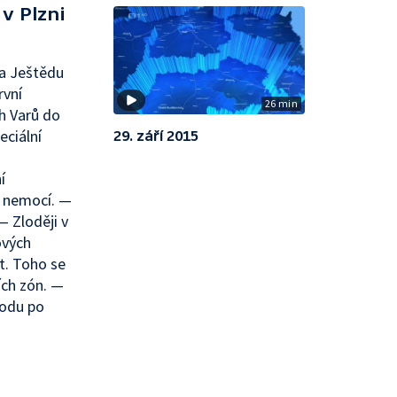
v Plzni
na Ještědu
rvní
26 min
h Varů do
eciální
29. září 2015
í
h nemocí. —
— Zloději v
ových
t. Toho se
ích zón. —
rodu po