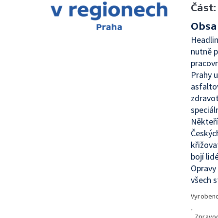
Část:
Obsa
Headlin
nutně p
pracovn
Prahy u
asfalto
zdravot
speciál
Někteří
Českých
křižova
bojí li
Opravy 
všech s
Vyroben
Zpravod