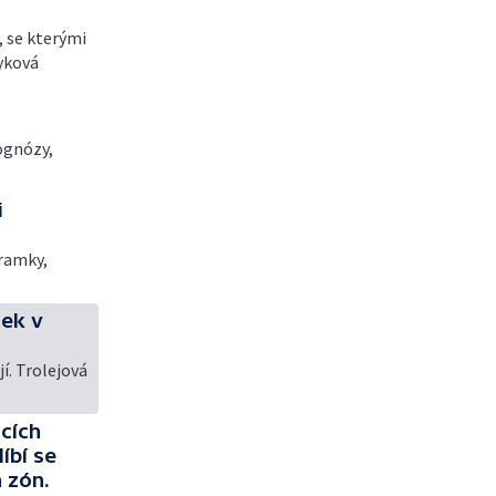
, se kterými
zyková
rognózy,
i
áramky,
tek v
jí. Trolejová
cích
líbí se
 zón.