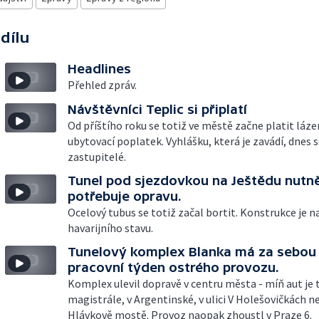
 dílu
Headlines
Přehled zpráv.
Návštěvníci Teplic si připlatí
Od příštího roku se totiž ve městě začne platit láze
ubytovací poplatek. Vyhlášku, která je zavádí, dnes s
zastupitelé.
Tunel pod sjezdovkou na Ještědu nutn
potřebuje opravu.
Ocelový tubus se totiž začal bortit. Konstrukce je na
havarijního stavu.
Tunelový komplex Blanka má za sebou 
pracovní týden ostrého provozu.
Komplex ulevil dopravě v centru města - míň aut je 
magistrále, v Argentinské, v ulici V Holešovičkách n
Hlávkově mostě. Provoz naopak zhoustl v Praze 6.