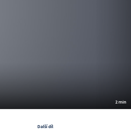
2 min
Další díl