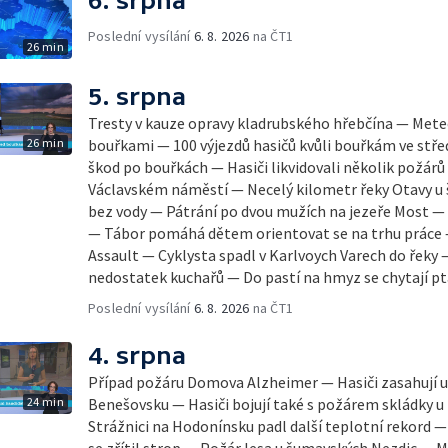
6. srpna
Poslední vysílání
6. 8. 2026
na ČT1
26 min
5. srpna
Tresty v kauze opravy kladrubského hřebčína — Mete
26 min
bouřkami — 100 výjezdů hasičů kvůli bouřkám ve stř
škod po bouřkách — Hasiči likvidovali několik požár
Václavském náměstí — Necelý kilometr řeky Otavy u
bez vody — Pátrání po dvou mužích na jezeře Most —
— Tábor pomáhá dětem orientovat se na trhu práce —
Assault — Cyklysta spadl v Karlvoych Varech do řeky 
nedostatek kuchařů — Do pastí na hmyz se chytají pt
Poslední vysílání
6. 8. 2026
na ČT1
4. srpna
Případ požáru Domova Alzheimer — Hasiči zasahují u 
24 min
Benešovsku — Hasiči bojují také s požárem skládky u
Strážnici na Hodonínsku padl další teplotní rekord — Ve V