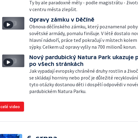
Ty by ale paradoxně měly - podle magistrátu - život
v centru města zlepšit.
Opravy zámku v Děčíně
Obnova děčínského zámku, který poznamenal poby
sovětské armády, pomalu finišuje. V létě dostalo no
hlavní nádvoří, práce teď pokračují v místech kolem
sýpky. Celkem už opravy vyšly na 700 milionů korun.
Nový pardubický Natura Park ukazuje p
po všech stránkách
Jak vypadají evropsky chráněné druhy rostlin a živoč
se skládají horniny nebo proč je důležité recyklování
tyto otázky dostanou děti i dospělí odpovědi v nov
pardubickém Natura Parku.
 celé video