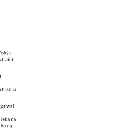
ňský a
chválili
ě
 hranici
první
třeba na
ebo na