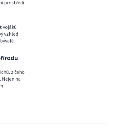
ní prostředí
t vojáků
vý vzhled
 bývalé
řírodu
ichů, z čeho
. Nejen na
ém