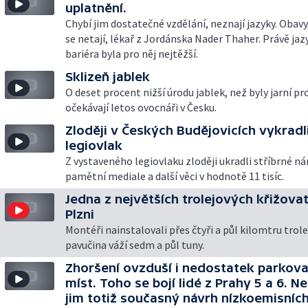
uplatnění.
Chybí jim dostatečné vzdělání, neznají jazyky. Obavy
se netají, lékař z Jordánska Nader Thaher. Právě ja
bariéra byla pro něj nejtěžší.
Sklizeň jablek
O deset procent nižší úrodu jablek, než byly jarní p
očekávají letos ovocnáři v Česku.
Zloději v Českých Budějovicích vykradl
legiovlak
Z vystaveného legiovlaku zloději ukradli stříbrné n
pamětní mediale a další věci v hodnotě 11 tisíc.
Jedna z největších trolejových křižova
Plzni
Montéři nainstalovali přes čtyři a půl kilomtru trole
pavučina váží sedm a půl tuny.
Zhoršení ovzduší i nedostatek parkova
míst. Toho se bojí lidé z Prahy 5 a 6. Ne
jim totiž současný návrh nízkoemisních