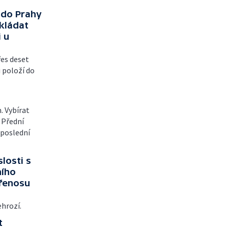
 do Prahy
okládat
 u
řes deset
i položí do
. Vybírat
 Přední
 poslední
losti s
ního
přenosu
ehrozí.
t