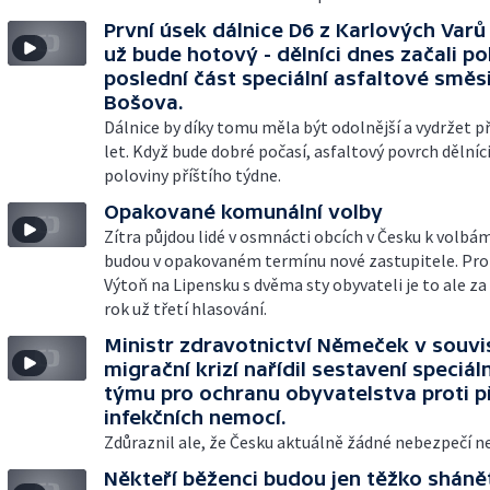
První úsek dálnice D6 z Karlových Varů
už bude hotový - dělníci dnes začali p
poslední část speciální asfaltové směsi
Bošova.
Dálnice by díky tomu měla být odolnější a vydržet p
let. Když bude dobré počasí, asfaltový povrch dělníc
poloviny příštího týdne.
Opakované komunální volby
Zítra půjdou lidé v osmnácti obcích v Česku k volbám
budou v opakovaném termínu nové zastupitele. Pro
Výtoň na Lipensku s dvěma sty obyvateli je to ale za
rok už třetí hlasování.
Ministr zdravotnictví Němeček v souvis
migrační krizí nařídil sestavení speciál
týmu pro ochranu obyvatelstva proti 
infekčních nemocí.
Zdůraznil ale, že Česku aktuálně žádné nebezpečí n
Někteří běženci budou jen těžko sháně