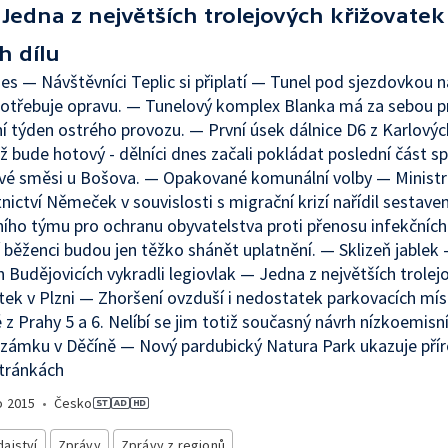
Jedna z největších trolejových křižovatek 
h dílu
es — Návštěvníci Teplic si připlatí — Tunel pod sjezdovkou 
otřebuje opravu. — Tunelový komplex Blanka má za sebou p
í týden ostrého provozu. — První úsek dálnice D6 z Karlovýc
ž bude hotový - dělníci dnes začali pokládat poslední část sp
vé směsi u Bošova. — Opakované komunální volby — Ministr
nictví Němeček v souvislosti s migrační krizí nařídil sestaven
ního týmu pro ochranu obyvatelstva proti přenosu infekčníc
 běženci budou jen těžko shánět uplatnění. — Sklizeň jablek 
 Budějovicích vykradli legiovlak — Jedna z největších trolej
tek v Plzni — Zhoršení ovzduší i nedostatek parkovacích mís
dé z Prahy 5 a 6. Nelíbí se jim totiž současný návrh nízkoemisn
zámku v Děčíně — Nový pardubický Natura Park ukazuje pří
tránkách
o
2015
•
Česko
ajství
Zprávy
Zprávy z regionů