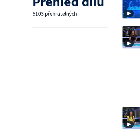
Přehled dílů
5103 přehratelných