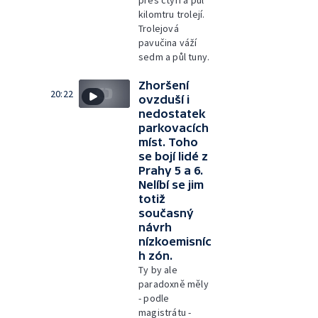
kilomtru trolejí.
Trolejová
pavučina váží
sedm a půl tuny.
Zhoršení
20:22
ovzduší i
nedostatek
parkovacích
míst. Toho
se bojí lidé z
Prahy 5 a 6.
Nelíbí se jim
totiž
současný
návrh
nízkoemisníc
h zón.
Ty by ale
paradoxně měly
- podle
magistrátu -