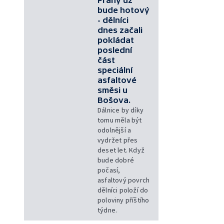
bude hotový
- dělníci
dnes začali
pokládat
poslední
část
speciální
asfaltové
směsi u
Bošova.
Dálnice by díky
tomu měla být
odolnější a
vydržet přes
deset let. Když
bude dobré
počasí,
asfaltový povrch
dělníci položí do
poloviny příštího
týdne.