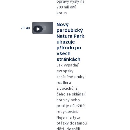
opravy vyšly na
700 milionů
korun.
Nový
23:48
pardubický
Natura Park
ukazuje
přírodu po
všech
stránkách
Jak vypadají
evropsky
chráněné druhy
rostlin a
živočichů, z
čeho se skládají
horniny nebo
proč je důležité
recyklování.
Nejen na tyto
otázky dostanou
děti i dospělí