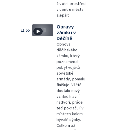
životní prostředí
v centru města
zlepšit.
Opravy
21:55
zámku v
Děčíně
Obnova
děčínského
zámku, který
poznamenal
pobyt vojáků
sovětské
armády, pomalu
finišuje. V létě
dostalo nový
vzhled hlavní
nádvoří, práce
teď pokračují v
místech kolem
bývalé sýpky.
Celkem už