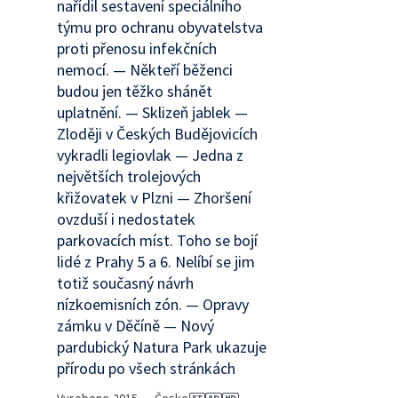
nařídil sestavení speciálního
týmu pro ochranu obyvatelstva
proti přenosu infekčních
nemocí. — Někteří běženci
budou jen těžko shánět
uplatnění. — Sklizeň jablek —
Zloději v Českých Budějovicích
vykradli legiovlak — Jedna z
největších trolejových
křižovatek v Plzni — Zhoršení
ovzduší i nedostatek
parkovacích míst. Toho se bojí
lidé z Prahy 5 a 6. Nelíbí se jim
totiž současný návrh
nízkoemisních zón. — Opravy
zámku v Děčíně — Nový
pardubický Natura Park ukazuje
přírodu po všech stránkách