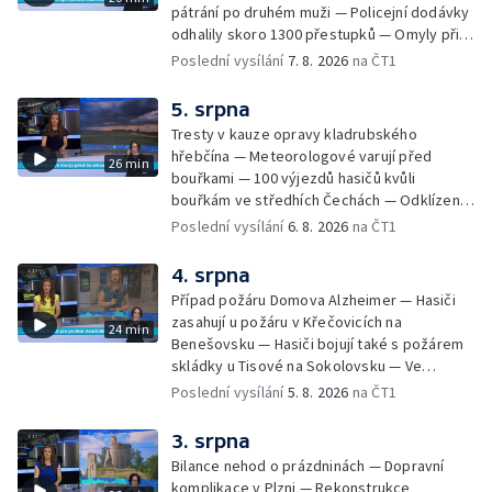
pátrání po druhém muži — Policejní dodávky
odhalily skoro 1300 přestupků — Omyly při
nouzovém volání o pomoc — Hradec Králové
Poslední vysílání
7. 8. 2026
na ČT1
se utká s Besiktasem Istambul — Pokus o
rekord v hromadném seskoku parašutistů —
5. srpna
Chovné rybníky na Českolipsku pustoší
Tresty v kauze opravy kladrubského
vydry — Instalace nové sochy v Mariánských
hřebčína — Meteorologové varují před
26 min
Lázních — Sedmiletý trest za dotační
bouřkami — 100 výjezdů hasičů kvůli
podvod s projektem Technologického parku
bouřkám ve středhích Čechách — Odklízení
v Písku — Dětský tábor na Brutal Assault —
škod po bouřkách — Hasiči likvidovali
Poslední vysílání
6. 8. 2026
na ČT1
Turistická trasa Svatojánské proudy zůstává
několik požárů — Časová schránka ukrytá na
stále uzavřená — Projížďky na rybníce Labuť
Václavském náměstí — Necelý kilometr řeky
4. srpna
— Cestování za pozorováním noční oblohy
Otavy u šumavského Annína je téměř bez
Případ požáru Domova Alzheimer — Hasiči
vody — Pátrání po dvou mužích na jezeře
zasahují u požáru v Křečovicích na
24 min
Most — Tábor pro děti odsouzených — Tábor
Benešovsku — Hasiči bojují také s požárem
pomáhá dětem orientovat se na trhu práce
skládky u Tisové na Sokolovsku — Ve
— Začal festival Brutal Assault — Cyklysta
Strážnici na Hodonínsku padl další teplotní
Poslední vysílání
5. 8. 2026
na ČT1
spadl v Karlvoych Varech do řeky —
rekord — Ve Vladislavově ulici v Praze se
Restaurace trápí nedostatek kuchařů — Do
zřítil strop — Požár lesa u šumavských
3. srpna
pastí na hmyz se chytají ptáci
Nezdic — Modernizace úseku dálnice D8 —
Bilance nehod o prázdninách — Dopravní
Ocenění pro řidiče za záchranu ženy —
komplikace v Plzni — Rekonstrukce