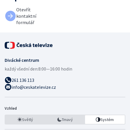
Otevřít
kontaktní
formulář
Divácké centrum
každý všední den:
8:00—16:00 hodin
261 136 113
info@ceskatelevize.cz
Vzhled
Světlý
Tmavý
Systém