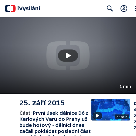
Cl
Search
1 min
25. září 2015
D
d
Část:
První úsek dálnice D6 z
2
26 min
Karlových Varů do Prahy už
bude hotový - dělníci dnes
začali pokládat poslední část