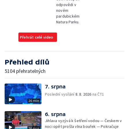
odpovědi v
novém
pardubickém
Natura Parku.
Přehrát celé video
Přehled dílů
5104 přehratelných
7. srpna
Poslední vysílání
8. 8. 2026
na ČT1
26 min
6. srpna
Jihlava vyzývá k šetření vodou — Českem v
noci opět prošla vlna bouřek — Pokračuje
26 min