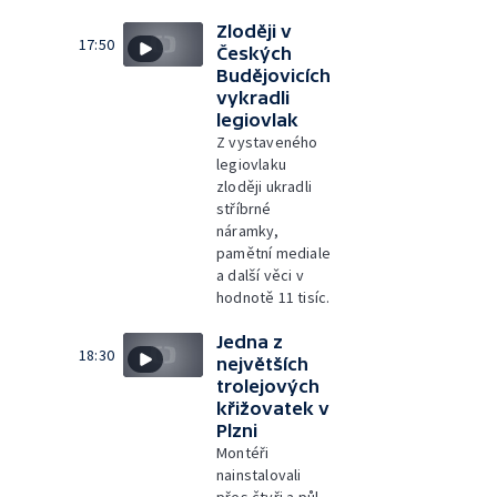
Zloději v
17:50
Českých
Budějovicích
vykradli
legiovlak
Z vystaveného
legiovlaku
zloději ukradli
stříbrné
náramky,
pamětní mediale
a další věci v
hodnotě 11 tisíc.
Jedna z
18:30
největších
trolejových
křižovatek v
Plzni
Montéři
nainstalovali
přes čtyři a půl