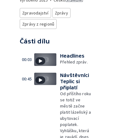
Vyrobeno
2015
•
Česko
Zpravodajství
Zprávy
Zprávy z regionů
Části dílu
Headlines
00:03
Přehled zpráv.
Návštěvníci
00:45
Teplic si
připlatí
Od příštího roku
se totiž ve
městě začne
platit lázeňský a
ubytovací
poplatek.
Vyhlášku, která
je zavádí, dnes