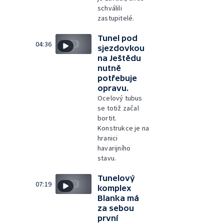
schválili
zastupitelé.
Tunel pod
04:36
sjezdovkou
na Ještědu
nutně
potřebuje
opravu.
Ocelový tubus
se totiž začal
bortit.
Konstrukce je na
hranici
havarijního
stavu.
Tunelový
07:19
komplex
Blanka má
za sebou
první