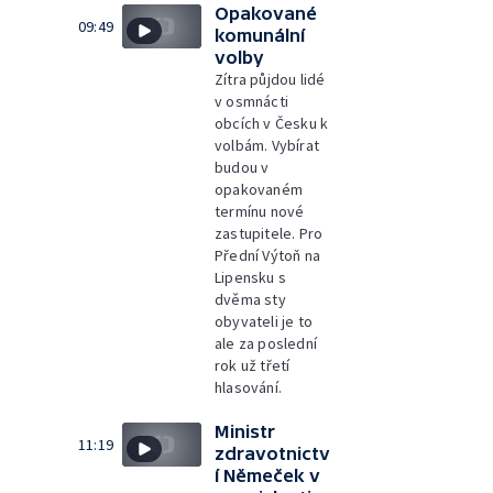
Opakované
09:49
komunální
volby
Zítra půjdou lidé
v osmnácti
obcích v Česku k
volbám. Vybírat
budou v
opakovaném
termínu nové
zastupitele. Pro
Přední Výtoň na
Lipensku s
dvěma sty
obyvateli je to
ale za poslední
rok už třetí
hlasování.
Ministr
11:19
zdravotnictv
í Němeček v