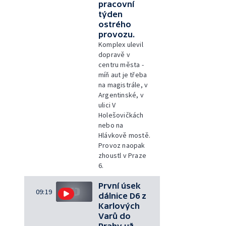
pracovní
týden
ostrého
provozu.
Komplex ulevil
dopravě v
centru města -
míň aut je třeba
na magistrále, v
Argentinské, v
ulici V
Holešovičkách
nebo na
Hlávkově mostě.
Provoz naopak
zhoustl v Praze
6.
První úsek
09:19
dálnice D6 z
Karlových
Varů do
Prahy už