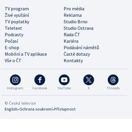
TV program
Pro média
Živé vysílání
Reklama
TV poplatky
Studio Brno
Teletext
Studio Ostrava
Podcasty
Rada ČT
Počasí
Kariéra
E-shop
Podávání námětů
Mobilní a TV aplikace
Časté dotazy
Vše o ČT
Kontakty
Instagram
Facebook
YouTube
X
Threads
© Česká televize
•
•
English
Ochrana soukromí
Přístupnost