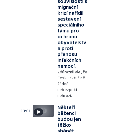
souvislosti s
migrační
krizí nařídil
sestavení
speciálního
týmu pro
ochranu
obyvatelstv
a proti
přenosu
infekčních
nemocí.
Zdůraznil ale, že
Česku aktuálně
žádné
nebezpečí
nehrozí.
Někteří
13:01
běženci
budou jen
těžko
shánět