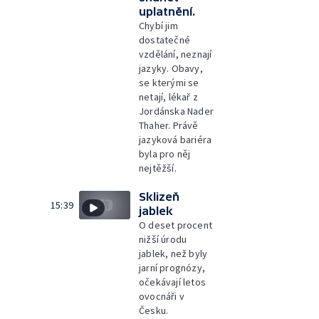
uplatnění.
Chybí jim
dostatečné
vzdělání, neznají
jazyky. Obavy,
se kterými se
netají, lékař z
Jordánska Nader
Thaher. Právě
jazyková bariéra
byla pro něj
nejtěžší.
Sklizeň
15:39
jablek
O deset procent
nižší úrodu
jablek, než byly
jarní prognózy,
očekávají letos
ovocnáři v
Česku.