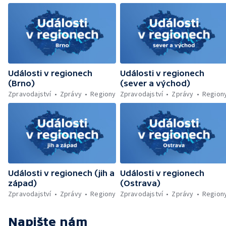
Náchodsku — Znovuotevření rozhledny na
Libíně — Obchvat Náchoda je zhruba v
polovině — Požár v kempu na Pardubicku —
Wonkův most po rekonstrukci — Letiště
Václava Havla odbavilo 8 milionů cestujících
— V Plzni přibývá nelegálních graffiti
Události v regionech
Události v regionech
(Brno)
(sever a východ)
Zpravodajství
Zprávy
Regiony
Zpravodajství
Zprávy
Region
Události v regionech (jih a
Události v regionech
západ)
(Ostrava)
Zpravodajství
Zprávy
Regiony
Zpravodajství
Zprávy
Region
Napište nám