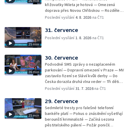
26 min
Skončily lhůty pro podání volebních listin —
křižovatky Mileta je hotová — Omezená
Tři případy utonutí na jihu Čech — Na řece
doprava přes Novou Chřibskou — Rozdělení
Orlici nelze plout kvůli demolici mostu —
peněz ušetřených za rekultivace — Světový
Poslední vysílání
4. 8. 2026
na ČT1
Čištění Karlova mostu — Porušování pravidel
rekord u Mladé Boleslavi — U Nalžovic na
na dětských táborech — Zakázaný sběr
Příbramsku hořel les — Na Novoborsku
31. července
borůvek na Šumavě — Revitalizovaný rybník
dopadli žháře — Česko se potýký s
bez vody — Ruční výroba mozaiky pro
Poslední vysílání
1. 8. 2026
na ČT1
nedostatkem vody — Ochrana organismu
liberecký bazén
25 min
před vysokými teplotami — Reklamace
zájezdu skončila u obchodní inspekce —
Nelegání hřbitov domácích mazlíčků — Státní
30. července
zastupitelství zrušilo trestní stíhání ženy z
Podvodné SMS zprávy o nezaplaceném
Teplicka, kterou policie dříve obvinila z
parkování — Dopravní omezení v Praze — MV
26 min
týrání koček — Péče o seniory jako brigáda
zastavilo řizení se Slávií kvůli derby — Do
— Po pádu stromů prověří alej odborníci —
Česka dorazila druhá vlna veder — Tři děti
Tradiční neckyáda v Želivi na Pelhřimovsku —
zůstali v rozpáleném autě — Problém s
Poslední vysílání
31. 7. 2026
na ČT1
Festival Hrady CZ poprvé na Hluboké
vedrem řeší i ve školkách — Práce s
mraženými potravinami v horku — Slavnostní
29. července
vyřazení absolventů Univerzity obrany —
Sedmileté tresty pro falešné telefonní
Zájem o obytné vozy roste — Praha má
bankéře platí — Pokus o znásilnění vyšetřují
25 min
novou servisní loď — Vidická samoobslužná
berounští kriminalisté — Začíná sezona
prodejna si na provoz vydělá — U jezera
pěstitelského pálení — Požár poničil
Most začíná festival Let It Roll — Vyvrcholil