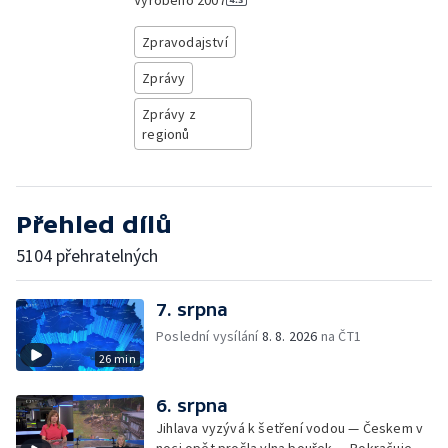
Vyrobeno
2007
Zpravodajství
Zprávy
Zprávy z
regionů
Přehled dílů
5104 přehratelných
7. srpna
Poslední vysílání
8. 8. 2026
na ČT1
26 min
6. srpna
Jihlava vyzývá k šetření vodou — Českem v