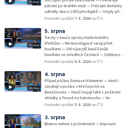
noci opět prošla vlna bouřek — Pokračuje
26 min
pátrání po druhém muži — Policejní dodávky
odhalily skoro 1300 přestupků — Omyly při
nouzovém volání o pomoc — Hradec Králové
Poslední vysílání
7. 8. 2026
na ČT1
se utká s Besiktasem Istambul — Pokus o
rekord v hromadném seskoku parašutistů —
5. srpna
Chovné rybníky na Českolipsku pustoší
Tresty v kauze opravy kladrubského
vydry — Instalace nové sochy v Mariánských
hřebčína — Meteorologové varují před
26 min
Lázních — Sedmiletý trest za dotační
bouřkami — 100 výjezdů hasičů kvůli
podvod s projektem Technologického parku
bouřkám ve středhích Čechách — Odklízení
v Písku — Dětský tábor na Brutal Assault —
škod po bouřkách — Hasiči likvidovali
Poslední vysílání
6. 8. 2026
na ČT1
Turistická trasa Svatojánské proudy zůstává
několik požárů — Časová schránka ukrytá na
stále uzavřená — Projížďky na rybníce Labuť
Václavském náměstí — Necelý kilometr řeky
4. srpna
— Cestování za pozorováním noční oblohy
Otavy u šumavského Annína je téměř bez
Případ požáru Domova Alzheimer — Hasiči
vody — Pátrání po dvou mužích na jezeře
zasahují u požáru v Křečovicích na
24 min
Most — Tábor pro děti odsouzených — Tábor
Benešovsku — Hasiči bojují také s požárem
pomáhá dětem orientovat se na trhu práce
skládky u Tisové na Sokolovsku — Ve
— Začal festival Brutal Assault — Cyklysta
Strážnici na Hodonínsku padl další teplotní
Poslední vysílání
5. 8. 2026
na ČT1
spadl v Karlvoych Varech do řeky —
rekord — Ve Vladislavově ulici v Praze se
Restaurace trápí nedostatek kuchařů — Do
zřítil strop — Požár lesa u šumavských
3. srpna
pastí na hmyz se chytají ptáci
Nezdic — Modernizace úseku dálnice D8 —
Bilance nehod o prázdninách — Dopravní
Ocenění pro řidiče za záchranu ženy —