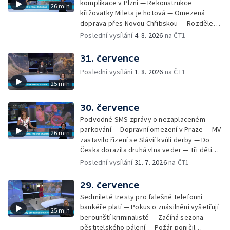
komplikace v Plzni — Rekonstrukce
26 min
Skončily lhůty pro podání volebních listin —
křižovatky Mileta je hotová — Omezená
Tři případy utonutí na jihu Čech — Na řece
doprava přes Novou Chřibskou — Rozdělení
Orlici nelze plout kvůli demolici mostu —
peněz ušetřených za rekultivace — Světový
Poslední vysílání
4. 8. 2026
na ČT1
Čištění Karlova mostu — Porušování pravidel
rekord u Mladé Boleslavi — U Nalžovic na
na dětských táborech — Zakázaný sběr
Příbramsku hořel les — Na Novoborsku
31. července
borůvek na Šumavě — Revitalizovaný rybník
dopadli žháře — Česko se potýký s
bez vody — Ruční výroba mozaiky pro
Poslední vysílání
1. 8. 2026
na ČT1
nedostatkem vody — Ochrana organismu
liberecký bazén
25 min
před vysokými teplotami — Reklamace
zájezdu skončila u obchodní inspekce —
Nelegání hřbitov domácích mazlíčků — Státní
30. července
zastupitelství zrušilo trestní stíhání ženy z
Podvodné SMS zprávy o nezaplaceném
Teplicka, kterou policie dříve obvinila z
parkování — Dopravní omezení v Praze — MV
26 min
týrání koček — Péče o seniory jako brigáda
zastavilo řizení se Slávií kvůli derby — Do
— Po pádu stromů prověří alej odborníci —
Česka dorazila druhá vlna veder — Tři děti
Tradiční neckyáda v Želivi na Pelhřimovsku —
zůstali v rozpáleném autě — Problém s
Poslední vysílání
31. 7. 2026
na ČT1
Festival Hrady CZ poprvé na Hluboké
vedrem řeší i ve školkách — Práce s
mraženými potravinami v horku — Slavnostní
29. července
vyřazení absolventů Univerzity obrany —
Sedmileté tresty pro falešné telefonní
Zájem o obytné vozy roste — Praha má
bankéře platí — Pokus o znásilnění vyšetřují
25 min
novou servisní loď — Vidická samoobslužná
berounští kriminalisté — Začíná sezona
prodejna si na provoz vydělá — U jezera
pěstitelského pálení — Požár poničil