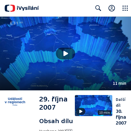
Close
Search
11 min
29. října
Další
díl
2007
30.
10 min
října
Obsah dílu
2007