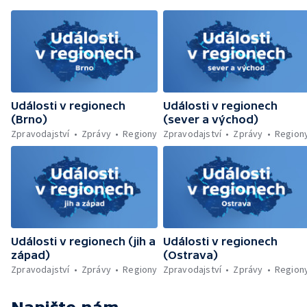
likvidovali hasiči u Dolní Radechové na
Náchodsku — Znovuotevření rozhledny na
Libíně — Obchvat Náchoda je zhruba v
polovině — Požár v kempu na Pardubicku —
Wonkův most po rekonstrukci — Letiště
Václava Havla odbavilo 8 milionů cestujících
— V Plzni přibývá nelegálních graffiti
Události v regionech
Události v regionech
(Brno)
(sever a východ)
Zpravodajství
Zprávy
Regiony
Zpravodajství
Zprávy
Region
Události v regionech (jih a
Události v regionech
západ)
(Ostrava)
Zpravodajství
Zprávy
Regiony
Zpravodajství
Zprávy
Region