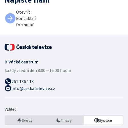
Napište nám
Otevřít
kontaktní
formulář
Divácké centrum
každý všední den:
8:00—16:00 hodin
261 136 113
info@ceskatelevize.cz
Vzhled
Světlý
Tmavý
Systém