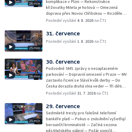
komplikace v Plzni — Rekonstrukce
26 min
Skončily lhůty pro podání volebních listin —
křižovatky Mileta je hotová — Omezená
Tři případy utonutí na jihu Čech — Na řece
doprava přes Novou Chřibskou — Rozdělení
Orlici nelze plout kvůli demolici mostu —
peněz ušetřených za rekultivace — Světový
Poslední vysílání
4. 8. 2026
na ČT1
Čištění Karlova mostu — Porušování pravidel
rekord u Mladé Boleslavi — U Nalžovic na
na dětských táborech — Zakázaný sběr
Příbramsku hořel les — Na Novoborsku
31. července
borůvek na Šumavě — Revitalizovaný rybník
dopadli žháře — Česko se potýký s
bez vody — Ruční výroba mozaiky pro
Poslední vysílání
1. 8. 2026
na ČT1
nedostatkem vody — Ochrana organismu
liberecký bazén
25 min
před vysokými teplotami — Reklamace
zájezdu skončila u obchodní inspekce —
Nelegání hřbitov domácích mazlíčků — Státní
30. července
zastupitelství zrušilo trestní stíhání ženy z
Podvodné SMS zprávy o nezaplaceném
Teplicka, kterou policie dříve obvinila z
parkování — Dopravní omezení v Praze — MV
26 min
týrání koček — Péče o seniory jako brigáda
zastavilo řizení se Slávií kvůli derby — Do
— Po pádu stromů prověří alej odborníci —
Česka dorazila druhá vlna veder — Tři děti
Tradiční neckyáda v Želivi na Pelhřimovsku —
zůstali v rozpáleném autě — Problém s
Poslední vysílání
31. 7. 2026
na ČT1
Festival Hrady CZ poprvé na Hluboké
vedrem řeší i ve školkách — Práce s
mraženými potravinami v horku — Slavnostní
29. července
vyřazení absolventů Univerzity obrany —
Sedmileté tresty pro falešné telefonní
Zájem o obytné vozy roste — Praha má
bankéře platí — Pokus o znásilnění vyšetřují
25 min
novou servisní loď — Vidická samoobslužná
berounští kriminalisté — Začíná sezona
prodejna si na provoz vydělá — U jezera
pěstitelského pálení — Požár poničil