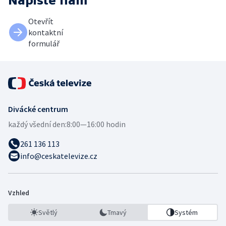
Napište nám
Otevřít
kontaktní
formulář
Divácké centrum
každý všední den:
8:00—16:00 hodin
261 136 113
info@ceskatelevize.cz
Vzhled
Světlý
Tmavý
Systém