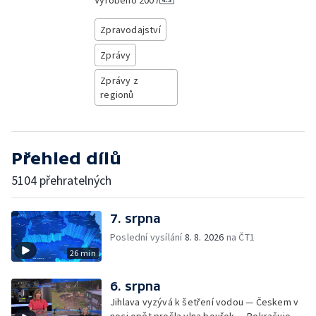
Vyrobeno
2007
Zpravodajství
Zprávy
Zprávy z
regionů
Přehled dílů
5104 přehratelných
7. srpna
Poslední vysílání
8. 8. 2026
na ČT1
26 min
6. srpna
Jihlava vyzývá k šetření vodou — Českem v