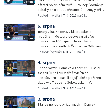
noci opět prošla vlna bouřek — Pokračuje
26 min
pátrání po druhém muži — Policejní dodávky
odhalily skoro 1300 přestupků — Omyly při
nouzovém volání o pomoc — Hradec Králové
Poslední vysílání
7. 8. 2026
na ČT1
se utká s Besiktasem Istambul — Pokus o
rekord v hromadném seskoku parašutistů —
5. srpna
Chovné rybníky na Českolipsku pustoší
Tresty v kauze opravy kladrubského
vydry — Instalace nové sochy v Mariánských
hřebčína — Meteorologové varují před
26 min
Lázních — Sedmiletý trest za dotační
bouřkami — 100 výjezdů hasičů kvůli
podvod s projektem Technologického parku
bouřkám ve středhích Čechách — Odklízení
v Písku — Dětský tábor na Brutal Assault —
škod po bouřkách — Hasiči likvidovali
Poslední vysílání
6. 8. 2026
na ČT1
Turistická trasa Svatojánské proudy zůstává
několik požárů — Časová schránka ukrytá na
stále uzavřená — Projížďky na rybníce Labuť
Václavském náměstí — Necelý kilometr řeky
4. srpna
— Cestování za pozorováním noční oblohy
Otavy u šumavského Annína je téměř bez
Případ požáru Domova Alzheimer — Hasiči
vody — Pátrání po dvou mužích na jezeře
zasahují u požáru v Křečovicích na
24 min
Most — Tábor pro děti odsouzených — Tábor
Benešovsku — Hasiči bojují také s požárem
pomáhá dětem orientovat se na trhu práce
skládky u Tisové na Sokolovsku — Ve
— Začal festival Brutal Assault — Cyklysta
Strážnici na Hodonínsku padl další teplotní
Poslední vysílání
5. 8. 2026
na ČT1
spadl v Karlvoych Varech do řeky —
rekord — Ve Vladislavově ulici v Praze se
Restaurace trápí nedostatek kuchařů — Do
zřítil strop — Požár lesa u šumavských
3. srpna
pastí na hmyz se chytají ptáci
Nezdic — Modernizace úseku dálnice D8 —
Bilance nehod o prázdninách — Dopravní
Ocenění pro řidiče za záchranu ženy —