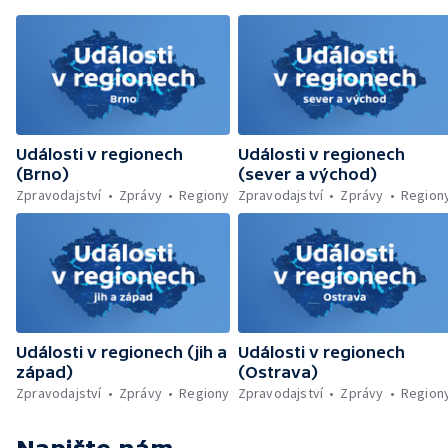
likvidovali hasiči u Dolní Radechové na
Náchodsku — Znovuotevření rozhledny na
Libíně — Obchvat Náchoda je zhruba v
polovině — Požár v kempu na Pardubicku —
Wonkův most po rekonstrukci — Letiště
Václava Havla odbavilo 8 milionů cestujících
— V Plzni přibývá nelegálních graffiti
Události v regionech
Události v regionech
(Brno)
(sever a východ)
Zpravodajství
Zprávy
Regiony
Zpravodajství
Zprávy
Region
Události v regionech (jih a
Události v regionech
západ)
(Ostrava)
Zpravodajství
Zprávy
Regiony
Zpravodajství
Zprávy
Region