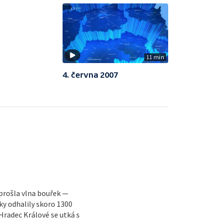
11 min
4. června 2007
 prošla vlna bouřek —
y odhalily skoro 1300
radec Králové se utká s