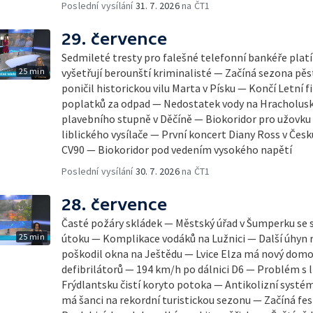
Poslední vysílání
31. 7. 2026
na ČT1
29. července
Sedmileté tresty pro falešné telefonní bankéře plat
25 min
vyšetřují berounští kriminalisté — Začíná sezona pě
poničil historickou vilu Marta v Písku — Končí Letní 
poplatků za odpad — Nedostatek vody na Hracholus
plavebního stupně v Děčíně — Biokoridor pro užovk
liblického vysílače — První koncert Diany Ross v Čes
CV90 — Biokoridor pod vedením vysokého napětí
Poslední vysílání
30. 7. 2026
na ČT1
28. července
Časté požáry skládek — Městský úřad v Šumperku se 
25 min
útoku — Komplikace vodáků na Lužnici — Další úhyn 
poškodil okna na Ještědu — Lvice Elza má nový domo
defibrilátorů — 194 km/h po dálnici D6 — Problém s l
Frýdlantsku čistí koryto potoka — Antikolizní systé
má šanci na rekordní turistickou sezonu — Začíná fes