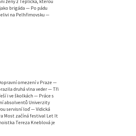
ání ženy z Teplicka, kterou
y jako brigáda — Po pádu
Želivi na Pelhřimovsku —
opravní omezení v Praze —
orazila druhá vlna veder — Tři
ší i ve školkách — Práce s
í absolventů Univerzity
u servisní loď — Vidická
 Most začíná festival Let It
anoistka Tereza Kneblová je