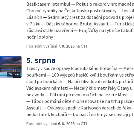
Besiktasem Istambul — Pokus o rekord v hromadném
Chovné rybníky na Českolipsku pustoší vydry — Insta
Lázních — Sedmiletý trest za dotační podvod s pro
v Písku — Dětský tábor na Brutal Assault — Turistick
zůstává stále uzavřená — Projížďky na rybníce Labu
noční oblohy
Poslední vysílání
7. 8. 2026
na ČT1
5. srpna
Tresty v kauze opravy kladrubského hřebčína — Mete
26 min
bouřkami — 100 výjezdů hasičů kvůli bouřkám ve stř
škod po bouřkách — Hasiči likvidovali několik požár
Václavském náměstí — Necelý kilometr řeky Otavy u
bez vody — Pátrání po dvou mužích na jezeře Most —
— Tábor pomáhá dětem orientovat se na trhu práce —
Assault — Cyklysta spadl v Karlvoych Varech do řeky 
nedostatek kuchařů — Do pastí na hmyz se chytají pt
Poslední vysílání
6. 8. 2026
na ČT1