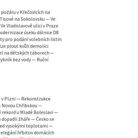
požáru v Křečovicích na
 Tisové na Sokolovsku — Ve
ladislavově ulici v Praze
Modernizace úseku dálnice D8
ty pro podání volebních listin
lze plout kvůli demolici
el na dětských táborech —
ybník bez vody — Ruční
 v Plzni — Rekonstrukce
s Novou Chřibskou —
 rekord u Mladé Boleslavi —
 dopadli žháře — Česko se
ed vysokými teplotami —
Nelegání hřbitov domácích