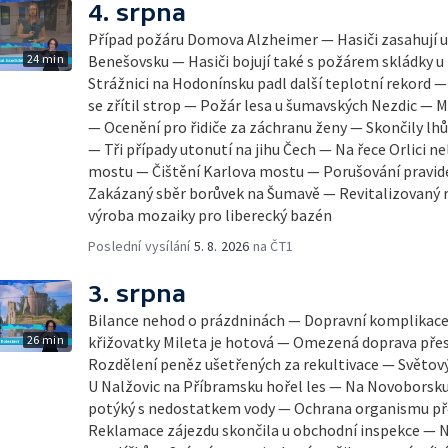
4. srpna
Případ požáru Domova Alzheimer — Hasiči zasahují u 
24 min
Benešovsku — Hasiči bojují také s požárem skládky u
Strážnici na Hodonínsku padl další teplotní rekord — Ve V
se zřítil strop — Požár lesa u šumavských Nezdic — 
— Ocenění pro řidiče za záchranu ženy — Skončily lhů
— Tři případy utonutí na jihu Čech — Na řece Orlici ne
mostu — Čištění Karlova mostu — Porušování pravid
Zakázaný sběr borůvek na Šumavě — Revitalizovaný r
výroba mozaiky pro liberecký bazén
Poslední vysílání
5. 8. 2026
na ČT1
3. srpna
Bilance nehod o prázdninách — Dopravní komplikace
26 min
křižovatky Mileta je hotová — Omezená doprava pře
Rozdělení peněz ušetřených za rekultivace — Světový
U Nalžovic na Příbramsku hořel les — Na Novoborsku
potýký s nedostatkem vody — Ochrana organismu př
Reklamace zájezdu skončila u obchodní inspekce — 