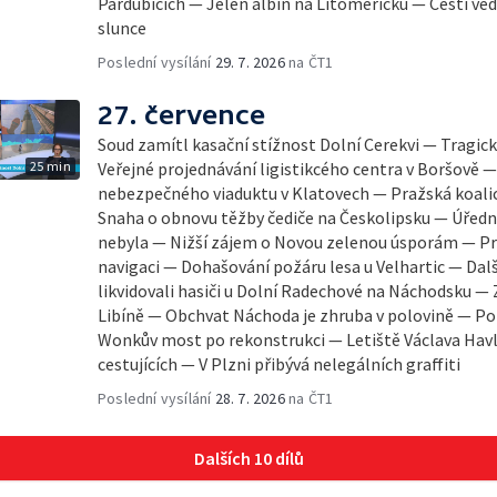
Pardubicích — Jelen albín na Litoměřicku — Čeští věd
slunce
Poslední vysílání
29. 7. 2026
na ČT1
27. července
Soud zamítl kasační stížnost Dolní Cerekvi — Tragic
25 min
Veřejné projednávání ligistikcého centra v Boršově 
nebezpečného viaduktu v Klatovech — Pražská koali
Snaha o obnovu těžby čediče na Českolipsku — Úředn
nebyla — Nižší zájem o Novou zelenou úsporám — Pr
navigaci — Dohašování požáru lesa u Velhartic — Dalš
likvidovali hasiči u Dolní Radechové na Náchodsku —
Libíně — Obchvat Náchoda je zhruba v polovině — P
Wonkův most po rekonstrukci — Letiště Václava Havl
cestujících — V Plzni přibývá nelegálních graffiti
Poslední vysílání
28. 7. 2026
na ČT1
Dalších 10 dílů