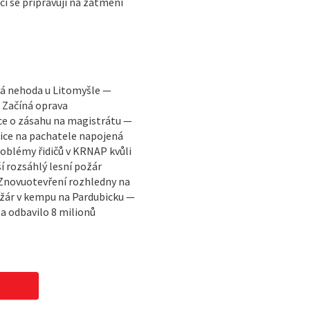
ci se připravují na zatmění
ká nehoda u Litomyšle —
— Začíná oprava
ce o zásahu na magistrátu —
ice na pachatele napojená
oblémy řidičů v KRNAP kvůli
í rozsáhlý lesní požár
 Znovuotevření rozhledny na
ožár v kempu na Pardubicku —
a odbavilo 8 milionů