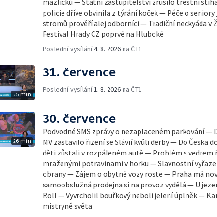
mazlíčků — Státní zastupitelství zrušilo trestní stíh
policie dříve obvinila z týrání koček — Péče o senior
stromů prověří alej odborníci — Tradiční neckyáda v 
Festival Hrady CZ poprvé na Hluboké
Poslední vysílání
4. 8. 2026
na ČT1
31. července
Poslední vysílání
1. 8. 2026
na ČT1
25 min
30. července
Podvodné SMS zprávy o nezaplaceném parkování — D
26 min
MV zastavilo řizení se Slávií kvůli derby — Do Česka d
děti zůstali v rozpáleném autě — Problém s vedrem ře
mraženými potravinami v horku — Slavnostní vyřazen
obrany — Zájem o obytné vozy roste — Praha má novo
samoobslužná prodejna si na provoz vydělá — U jezera
Roll — Vyvrcholil bouřkový neboli jelení úplněk — K
mistryně světa