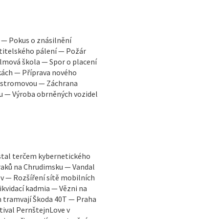
í — Pokus o znásilnění
stitelského pálení — Požár
filmová škola — Spor o placení
kách — Příprava nového
u stromovou — Záchrana
ku — Výroba obrněných vozidel
stal terčem kybernetického
raků na Chrudimsku — Vandal
v — Rozšíření sítě mobilních
ikvidací kadmia — Vězni na
m tramvají Škoda 40T — Praha
tival PernštejnLove v