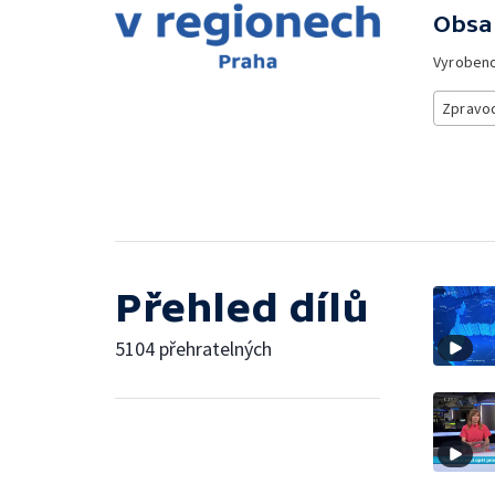
Obsa
Vyroben
Zpravod
Přehled dílů
5104 přehratelných