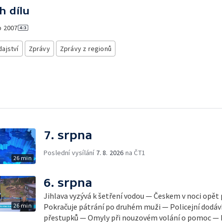
h dílu
o
2007
ajství
Zprávy
Zprávy z regionů
7. srpna
Poslední vysílání
7. 8. 2026
na ČT1
26 min
6. srpna
Jihlava vyzývá k šetření vodou — Českem v noci opět
26 min
Pokračuje pátrání po druhém muži — Policejní dodávk
přestupků — Omyly při nouzovém volání o pomoc — H