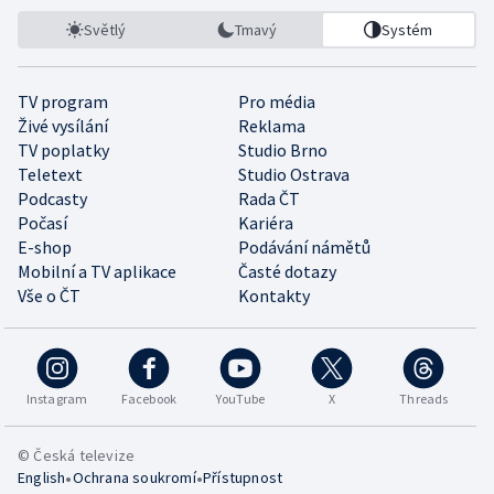
Světlý
Tmavý
Systém
TV program
Pro média
Živé vysílání
Reklama
TV poplatky
Studio Brno
Teletext
Studio Ostrava
Podcasty
Rada ČT
Počasí
Kariéra
E-shop
Podávání námětů
Mobilní a TV aplikace
Časté dotazy
Vše o ČT
Kontakty
Instagram
Facebook
YouTube
X
Threads
© Česká televize
•
•
English
Ochrana soukromí
Přístupnost