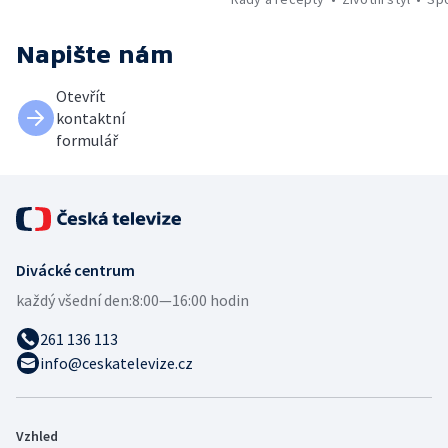
Napište nám
Otevřít
kontaktní
formulář
Divácké centrum
každý všední den:
8:00—16:00 hodin
261 136 113
info@ceskatelevize.cz
Vzhled