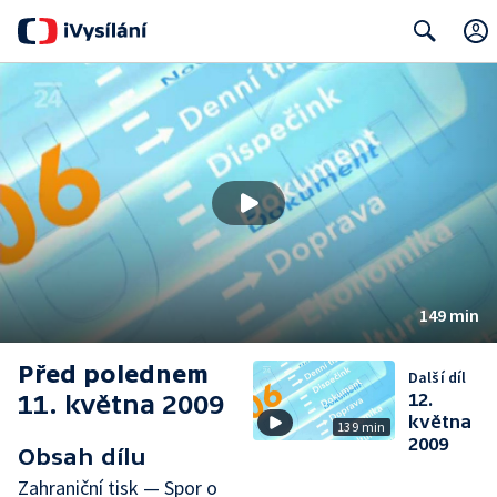
Search
149 min
Před polednem
Další díl
11. května 2009
12.
května
139 min
2009
Obsah dílu
Zahraniční tisk — Spor o