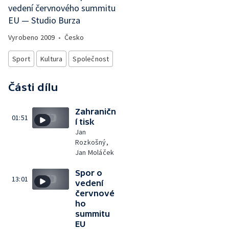
vedení červnového summitu
EU — Studio Burza
Vyrobeno
2009
•
Česko
Sport
Kultura
Společnost
Části dílu
Zahraničn
01:51
í tisk
Jan
Rozkošný,
Jan Moláček
Spor o
13:01
vedení
červnové
ho
summitu
EU