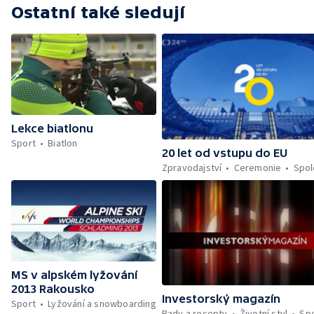
Ostatní také sledují
Lekce biatlonu
Sport
Biatlon
20 let od vstupu do EU
Zpravodajství
Ceremonie
Spol
MS v alpském lyžování
2013 Rakousko
Investorský magazín
Sport
Lyžování a snowboarding
Rady a recepty
Životní styl
Sp