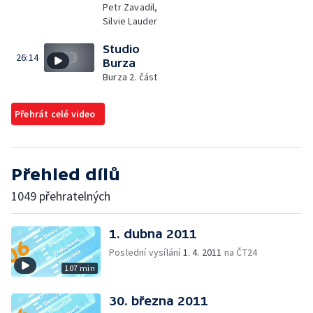
Petr Zavadil,
Silvie Lauder
Studio
26:14
Burza
Burza 2. část
Přehrát celé video
Přehled dílů
1049 přehratelných
1. dubna 2011
Poslední vysílání
1. 4. 2011
na ČT24
107 min
30. března 2011