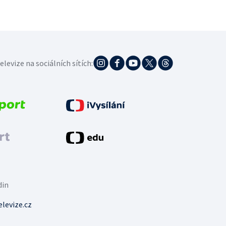
elevize na sociálních sítích:
din
levize.cz