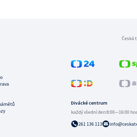
Česká t
no
trava
Divácké centrum
námětů
azy
každý všední den:
8:00—16:00 ho
261 136 113
info@ceskate