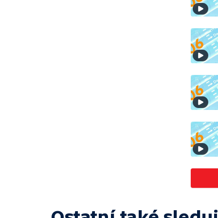
Ostatní také sleduj