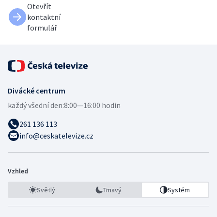
Otevřít
kontaktní
formulář
Divácké centrum
každý všední den:
8:00—16:00 hodin
261 136 113
info@ceskatelevize.cz
Vzhled
Světlý
Tmavý
Systém