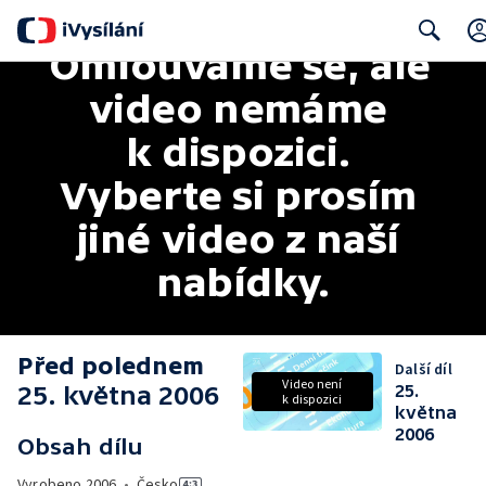
Omlouváme se, ale 
Search
video nemáme 
k dispozici. 
Vyberte si prosím 
jiné video z naší 
nabídky.
Před polednem
Další díl
Video není
25. května 2006
25.
k dispozici
května
2006
Obsah dílu
Vyrobeno
2006
•
Česko