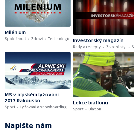
Milénium
Společnost
Zdraví
Technologie
Investorský magazín
Rady a recepty
Životní styl
S
MS v alpském lyžování
2013 Rakousko
Lekce biatlonu
Sport
Lyžování a snowboarding
Sport
Biatlon
Napište nám