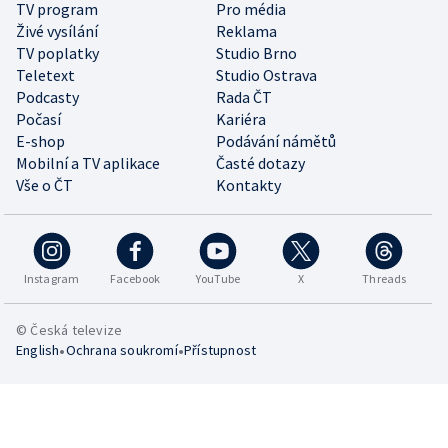
TV program
Pro média
Živé vysílání
Reklama
TV poplatky
Studio Brno
Teletext
Studio Ostrava
Podcasty
Rada ČT
Počasí
Kariéra
E-shop
Podávání námětů
Mobilní a TV aplikace
Časté dotazy
Vše o ČT
Kontakty
Instagram
Facebook
YouTube
X
Threads
© Česká televize
•
•
English
Ochrana soukromí
Přístupnost