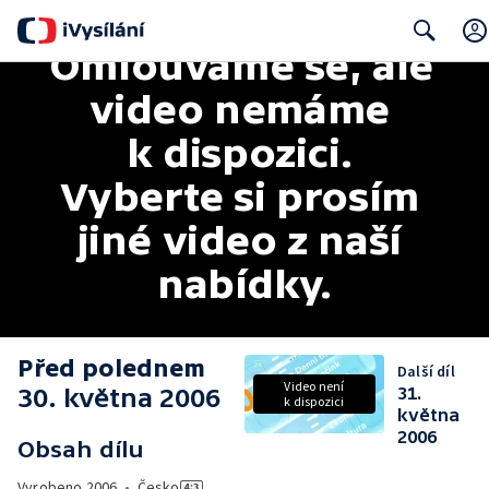
Omlouváme se, ale 
Search
video nemáme 
k dispozici. 
Vyberte si prosím 
jiné video z naší 
nabídky.
Před polednem
Další díl
Video není
30. května 2006
31.
k dispozici
května
2006
Obsah dílu
Vyrobeno
2006
•
Česko