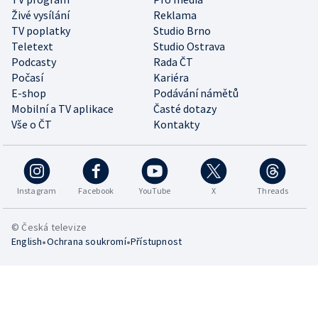
Živé vysílání
Reklama
TV poplatky
Studio Brno
Teletext
Studio Ostrava
Podcasty
Rada ČT
Počasí
Kariéra
E-shop
Podávání námětů
Mobilní a TV aplikace
Časté dotazy
Vše o ČT
Kontakty
Instagram
Facebook
YouTube
X
Threads
© Česká televize
•
•
English
Ochrana soukromí
Přístupnost