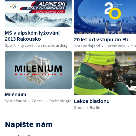
MS v alpském lyžování
2013 Rakousko
20 let od vstupu do EU
Sport
Lyžování a snowboarding
Zpravodajství
Ceremonie
Sp
Milénium
Společnost
Zdraví
Technologie
Lekce biatlonu
Sport
Biatlon
Napište nám