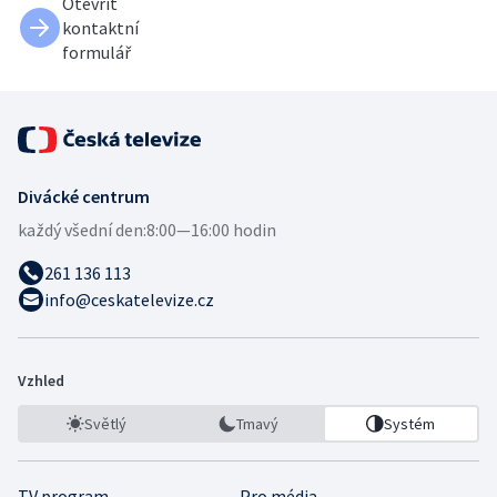
Otevřít
kontaktní
formulář
Divácké centrum
každý všední den:
8:00—16:00 hodin
261 136 113
info@ceskatelevize.cz
Vzhled
Světlý
Tmavý
Systém
TV program
Pro média