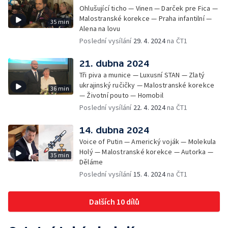
Ohlušující ticho — Vinen — Darček pre Fica —
Malostranské korekce — Praha infantilní —
35 min
Alena na lovu
Poslední vysílání
29. 4. 2024
na ČT1
21. dubna 2024
Tři piva a munice — Luxusní STAN — Zlatý
ukrajinský ručičky — Malostranské korekce
36 min
— Životní pouto — Homobil
Poslední vysílání
22. 4. 2024
na ČT1
14. dubna 2024
Voice of Putin — Americký voják — Molekula
Holý — Malostranské korekce — Autorka —
35 min
Děláme
Poslední vysílání
15. 4. 2024
na ČT1
Dalších 10 dílů