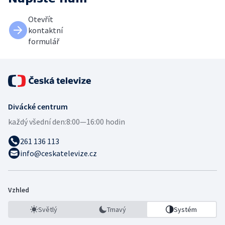
Otevřít
kontaktní
formulář
Divácké centrum
každý všední den:
8:00—16:00 hodin
261 136 113
info@ceskatelevize.cz
Vzhled
Světlý
Tmavý
Systém