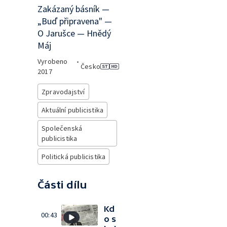
Zakázaný básník —
„Buď připravena" —
O Jarušce — Hnědý
Máj
Vyrobeno
•
Česko
2017
Zpravodajství
Aktuální publicistika
Společenská
publicistika
Politická publicistika
Části dílu
Kd
00:43
o s