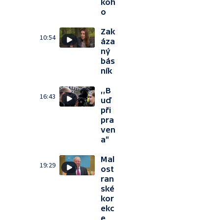
koh
o
Zak
10:54
áza
ný
bás
ník
‚‚B
16:43
uď
při
pra
ven
a"
Mal
19:29
ost
ran
ské
kor
ekc
e