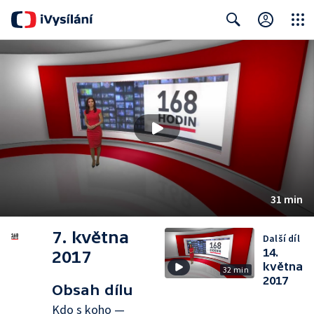
Close
Search
31 min
7. května
Další díl
14.
2017
května
32 min
2017
Obsah dílu
Kdo s koho —