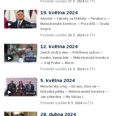
Poslední vysílání
27. 5. 2024
na ČT1
19. května 2024
Atentát — Fabriky na štěňata — Paraborci —
Malostranské korekce — Pra a kříž — Svatá
35 min
trojice
Poslední vysílání
20. 5. 2024
na ČT1
12. května 2024
Země strdí a vína — Pohřbena zaživa —
Ivanko, kamaráde — Malostranské korekce
36 min
— Stáj Praha — Názor
Poslední vysílání
13. 5. 2024
na ČT1
5. května 2024
Ministerský orloj — EU ano, EUro ne —
Hvězdná pětka — Malostranské korekce —
36 min
Jan a Martina — My Václav I.
Poslední vysílání
6. 5. 2024
na ČT1
28. dubna 2024