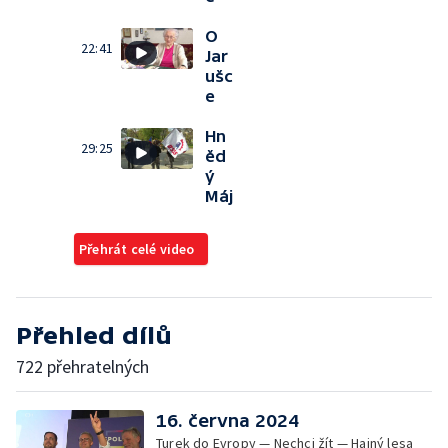
O
22:41
Jar
ušc
e
Hn
29:25
ěd
ý
Máj
Přehrát celé video
Přehled dílů
722 přehratelných
16. června 2024
Turek do Evropy — Nechci žít — Hajný lesa